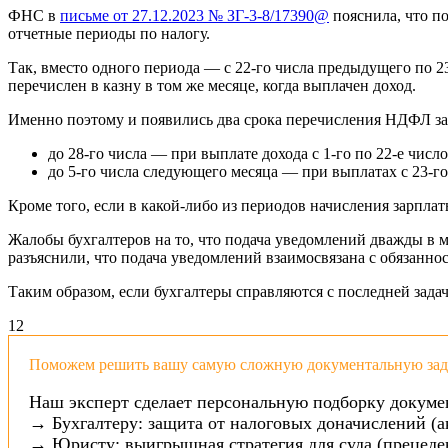
ФНС в
письме от 27.12.2023 № ЗГ-3-8/17390@
пояснила, что п
отчетные периоды по налогу.
Так, вместо одного периода — с 22-го числа предыдущего по 2
перечислен в казну в том же месяце, когда выплачен доход.
Именно поэтому и появились два срока перечисления НДФЛ за
до 28-го числа — при выплате дохода с 1-го по 22-е числ
до 5-го числа следующего месяца — при выплатах с 23-го
Кроме того, если в какой-либо из периодов начисления зарплат
Жалобы бухгалтеров на то, что подача уведомлений дважды в 
разъяснили, что подача уведомлений взаимосвязана с обязанно
Таким образом, если бухгалтеры справляются с последней зада
1
2
Поможем решить вашу самую сложную документальную зада
Наш эксперт сделает персональную подборку докуме
→ Бухгалтеру: защита от налоговых доначислений (а
→ Юристу: выигрышная стратегия для суда (прецеден