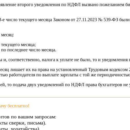
оявление второго уведомления по НДФЛ вызвано пожеланием би
3-е число текущего месяца Законом от 27.11.2023 № 539-ФЗ был
 месяц:
о текущего месяца;
 по последнее число месяца.
ы и, соответственно, налога к уплате не было, то и уведомления
месяц лишает их на права на установленный Трудовым кодексом
стью работодателя по выплате зарплаты с той же периодичностью
чей, то подача двух уведомлений по НДФЛ права бухгалтеров не
чу бесплатно!
нтов по вашим запросам:
кты сверки, письма).
ты, ходатайства).