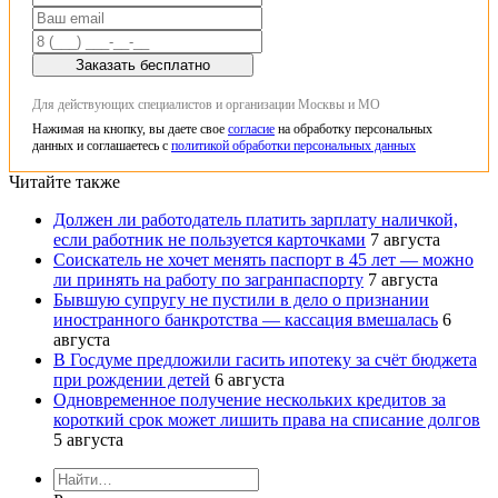
Заказать бесплатно
Для действующих специалистов и организации Москвы и МО
Нажимая на кнопку, вы даете свое
согласие
на обработку персональных
данных и соглашаетесь с
политикой обработки персональных данных
Читайте также
Должен ли работодатель платить зарплату наличкой,
если работник не пользуется карточками
7 августа
Соискатель не хочет менять паспорт в 45 лет — можно
ли принять на работу по загранпаспорту
7 августа
Бывшую супругу не пустили в дело о признании
иностранного банкротства — кассация вмешалась
6
августа
В Госдуме предложили гасить ипотеку за счёт бюджета
при рождении детей
6 августа
Одновременное получение нескольких кредитов за
короткий срок может лишить права на списание долгов
5 августа