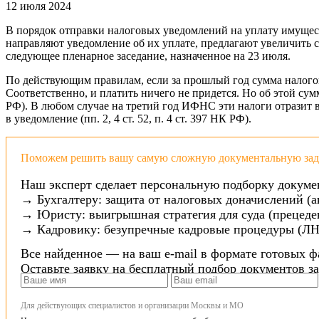
12 июля 2024
В порядок отправки налоговых уведомлений на уплату имуще
направляют уведомление об их уплате, предлагают увеличить с
следующее пленарное заседание, назначенное на 23 июля.
По действующим правилам, если за прошлый год сумма налогов 
Соответственно, и платить ничего не придется. Но об этой сум
РФ). В любом случае на третий год ИФНС эти налоги отразит в
в уведомление (пп. 2, 4 ст. 52, п. 4 ст. 397 НК РФ).
Поможем решить вашу самую сложную документальную зада
Наш эксперт сделает персональную подборку докуме
→ Бухгалтеру: защита от налоговых доначислений (а
→ Юристу: выигрышная стратегия для суда (прецеден
→ Кадровику: безупречные кадровые процедуры (ЛН
Все найденное — на ваш e-mail в формате готовых ф
Оставьте заявку на бесплатный подбор документов з
Для действующих специалистов и организации Москвы и МО