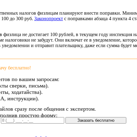
ственных налогов физлицам планируют внести поправки. Миним
 100 до 300 руб.
Законопроект
с поправками абзаца 4 пункта 4 с
физлица не достигает 100 рублей, в текущем году инспекция на
ме налоговики не забудут. Они включат ее в уведомление, которо
 уведомлении и отправит плательщику, даже если сумма будет м
чу бесплатно!
нтов по вашим запросам:
кты сверки, письма).
ты, ходатайства).
А, инструкции).
айлов сразу после общения с экспертом.
аполнив простую форму:
Заказать бесплатно