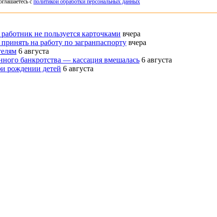
оглашаетесь с
политикой обработки персональных данных
 работник не пользуется карточками
вчера
 принять на работу по загранпаспорту
вчера
телям
6 августа
нного банкротства — кассация вмешалась
6 августа
ри рождении детей
6 августа