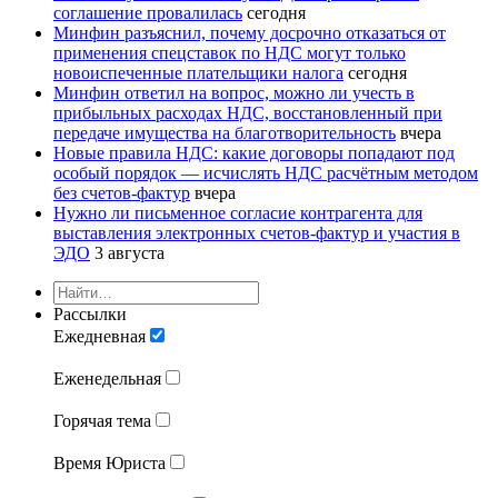
соглашение провалилась
сегодня
Минфин разъяснил, почему досрочно отказаться от
применения спецставок по НДС могут только
новоиспеченные плательщики налога
сегодня
Минфин ответил на вопрос, можно ли учесть в
прибыльных расходах НДС, восстановленный при
передаче имущества на благотворительность
вчера
Новые правила НДС: какие договоры попадают под
особый порядок — исчислять НДС расчётным методом
без счетов-фактур
вчера
Нужно ли письменное согласие контрагента для
выставления электронных счетов-фактур и участия в
ЭДО
3 августа
Рассылки
Ежедневная
Еженедельная
Горячая тема
Время Юриста