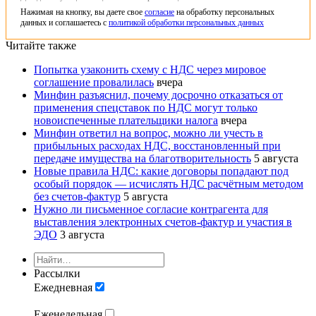
Нажимая на кнопку, вы даете свое
согласие
на обработку персональных
данных и соглашаетесь с
политикой обработки персональных данных
Читайте также
Попытка узаконить схему с НДС через мировое
соглашение провалилась
вчера
Минфин разъяснил, почему досрочно отказаться от
применения спецставок по НДС могут только
новоиспеченные плательщики налога
вчера
Минфин ответил на вопрос, можно ли учесть в
прибыльных расходах НДС, восстановленный при
передаче имущества на благотворительность
5 августа
Новые правила НДС: какие договоры попадают под
особый порядок — исчислять НДС расчётным методом
без счетов-фактур
5 августа
Нужно ли письменное согласие контрагента для
выставления электронных счетов-фактур и участия в
ЭДО
3 августа
Рассылки
Ежедневная
Еженедельная