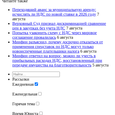
Читайте также
Переходящий аванс за муниципальную аренду:
исчислять ли НДС по новой ставке в 2026 году
7
августа
Верховный Суд признал дискриминацией сравнение
цен в закупках без учета НДС
7 августа
Попытка узаконить схему с НДС через мировое
соглашение провалилась
6 августа
Минфин разъяснил, почему досрочно отказаться от
применения спецставок по НДС могут только
новоиспеченные плательщики налога
6 августа
Минфин ответил на вопрос, можно ли учесть в
прибыльных расходах НДС, восстановленный при
передаче имущества на благотворительность
5 августа
Рассылки
Ежедневная
Еженедельная
Горячая тема
Время Юриста