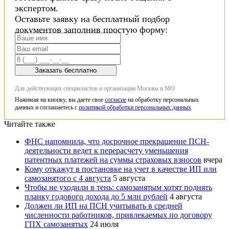
экспертом.
Оставьте заявку на бесплатный подбор
документов заполнив простую форму:
Заказать бесплатно
Для действующих специалистов и организации Москвы и МО
Нажимая на кнопку, вы даете свое
согласие
на обработку персональных
данных и соглашаетесь с
политикой обработки персональных данных
Читайте также
ФНС напомнила, что досрочное прекращение ПСН-
деятельности ведет к перерасчету уменьшения
патентных платежей на суммы страховых взносов
вчера
Кому откажут в постановке на учет в качестве ИП или
самозанятого с 4 августа
5 августа
Чтобы не уходили в тень: самозанятым хотят поднять
планку годового дохода до 5 млн рублей
4 августа
Должен ли ИП на ПСН учитывать в средней
численности работников, привлекаемых по договору
ГПХ самозанятых
24 июля