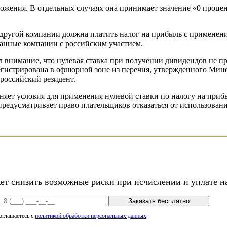
ожения. В отдельных случаях она принимает значение «0 проце
другой компании должна платить налог на прибыль с применение
ранные компании с российским участием.
 внимание, что нулевая ставка при получении дивидендов не при
гистрирована в офшорной зоне из перечня, утвержденного Мин
российский резидент.
яет условия для применения нулевой ставки по налогу на прибы
редусматривает право плательщиков отказаться от использования
 снизить возможные риски при исчислении и уплате нал
Заказать бесплатно
оглашаетесь с
политикой обработки персональных данных