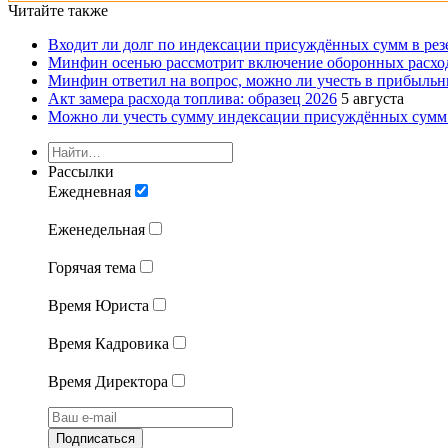
Читайте также
Входит ли долг по индексации присуждённых сумм в рез
Минфин осенью рассмотрит включение оборонных расход
Минфин ответил на вопрос, можно ли учесть в прибыльн
Акт замера расхода топлива: образец 2026
5 августа
Можно ли учесть сумму индексации присуждённых сумм 
Рассылки
Ежедневная
Еженедельная
Горячая тема
Время Юриста
Время Кадровика
Время Директора
Подписаться