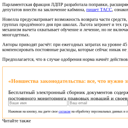
Парламентская фракция ЛДПР разработала поправки, расширяю
депутатов внесён на заключение кабмина,
пишет ТАСС
, ознак
Новелла предусматривает возможность возврата части средств
группах продлённого дня при школах. Льгота затронет и тех г
механизм вычета охватывает обучение и лечение, но не включа
многодетных.
Авторы приводят расчёт: при ежегодных затратах на уровне 45
компенсировать постоянные расходы, которые сейчас никак не 
Предполагается, что в случае одобрения норма начнёт действов
«Новшества законодательства: все, что нужно 
Бесплатный электронный сборник документов содерж
постоянного мониторинга правовых новаций и своев
Нажимая на кнопку, вы даете свое
согласие
на обработку персональных данных и с
Читайте также