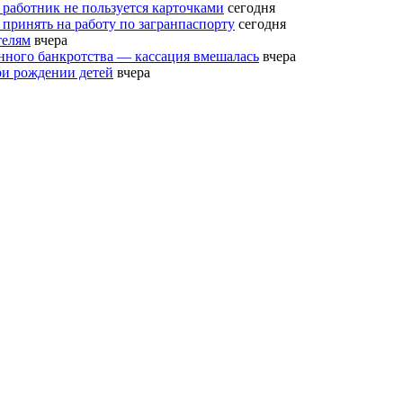
 работник не пользуется карточками
сегодня
 принять на работу по загранпаспорту
сегодня
телям
вчера
нного банкротства — кассация вмешалась
вчера
ри рождении детей
вчера