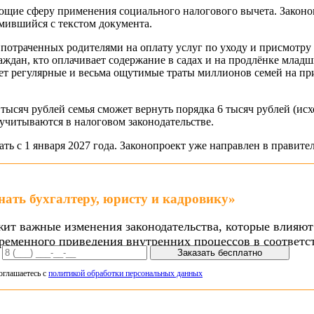
щие сферу применения социального налогового вычета. Законо
омившийся с текстом документа.
, потраченных родителями на оплату услуг по уходу и присмот
раждан, кто оплачивает содержание в садах и на продлёнке млад
ет регулярные и весьма ощутимые траты миллионов семей на при
 тысяч рублей семья сможет вернуть порядка 6 тысяч рублей (ис
учитываются в налоговом законодательстве.
ать с 1 января 2027 года. Законопроект уже направлен в правит
знать бухгалтеру, юристу и кадровику»
ит важные изменения законодательства, которые влияют
ременного приведения внутренних процессов в соответс
Заказать бесплатно
оглашаетесь с
политикой обработки персональных данных