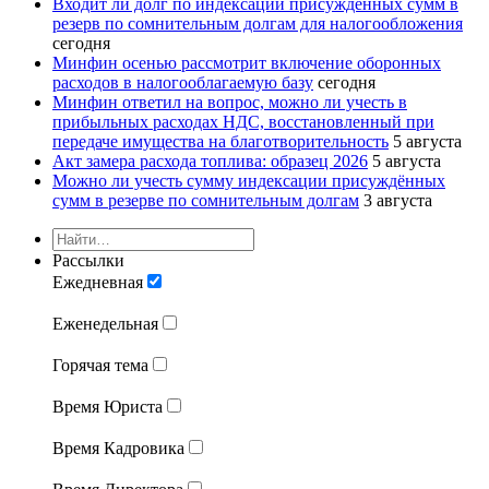
Входит ли долг по индексации присуждённых сумм в
резерв по сомнительным долгам для налогообложения
сегодня
Минфин осенью рассмотрит включение оборонных
расходов в налогооблагаемую базу
сегодня
Минфин ответил на вопрос, можно ли учесть в
прибыльных расходах НДС, восстановленный при
передаче имущества на благотворительность
5 августа
Акт замера расхода топлива: образец 2026
5 августа
Можно ли учесть сумму индексации присуждённых
сумм в резерве по сомнительным долгам
3 августа
Рассылки
Ежедневная
Еженедельная
Горячая тема
Время Юриста
Время Кадровика