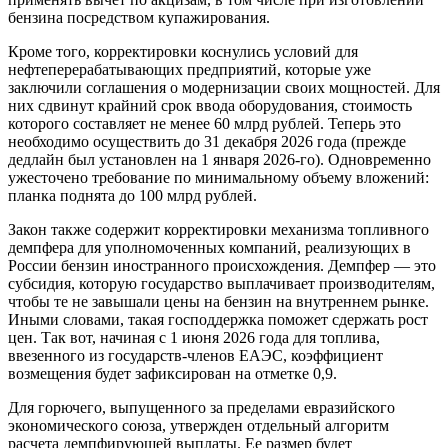
бензина посредством купажирования.
Кроме того, корректировки коснулись условий для
нефтеперерабатывающих предприятий, которые уже
заключили соглашения о модернизации своих мощностей. Для
них сдвинут крайний срок ввода оборудования, стоимость
которого составляет не менее 60 млрд рублей. Теперь это
необходимо осуществить до 31 декабря 2026 года (прежде
дедлайн был установлен на 1 января 2026-го). Одновременно
ужесточено требование по минимальному объему вложений:
планка поднята до 100 млрд рублей.
Закон также содержит корректировки механизма топливного
демпфера для уполномоченных компаний, реализующих в
России бензин иностранного происхождения. Демпфер — это
субсидия, которую государство выплачивает производителям,
чтобы те не завышали цены на бензин на внутреннем рынке.
Иными словами, такая господдержка поможет сдержать рост
цен. Так вот, начиная с 1 июня 2026 года для топлива,
ввезенного из государств-членов ЕАЭС, коэффициент
возмещения будет зафиксирован на отметке 0,9.
Для горючего, выпущенного за пределами евразийского
экономического союза, утвержден отдельный алгоритм
расчета демпфирующей выплаты. Ее размер будет