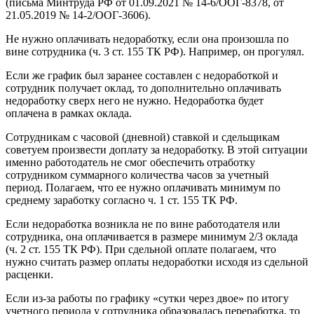
(письма Минтруда РФ от 01.09.2021 № 14-6/ООГ-8378, от
21.05.2019 № 14-2/ООГ-3606).
Не нужно оплачивать недоработку, если она произошла по
вине сотрудника (ч. 3 ст. 155 ТК РФ). Например, он прогулял.
Если же график был заранее составлен с недоработкой и
сотрудник получает оклад, то дополнительно оплачивать
недоработку сверх него не нужно. Недоработка будет
оплачена в рамках оклада.
Сотрудникам с часовой (дневной) ставкой и сдельщикам
советуем произвести доплату за недоработку. В этой ситуации
именно работодатель не смог обеспечить отработку
сотрудником суммарного количества часов за учетный
период. Полагаем, что ее нужно оплачивать минимум по
среднему заработку согласно ч. 1 ст. 155 ТК РФ.
Если недоработка возникла не по вине работодателя или
сотрудника, она оплачивается в размере минимум 2/3 оклада
(ч. 2 ст. 155 ТК РФ). При сдельной оплате полагаем, что
нужно считать размер оплаты недоработки исходя из сдельной
расценки.
Если из-за работы по графику «сутки через двое» по итогу
учетного периода у сотрудника образовалась переработка, то