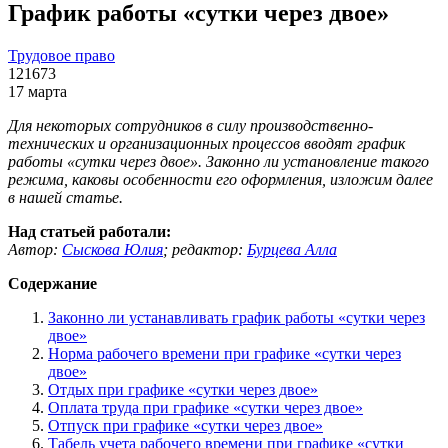
График работы «сутки через двое»
Трудовое право
121673
17 марта
Для некоторых сотрудников в силу производственно-
технических и организационных процессов вводят график
работы «сутки через двое». Законно ли установление такого
режима, каковы особенности его оформления, изложим далее
в нашей статье.
Над статьей работали:
Автор:
Сыскова Юлия
;
редактор:
Бурцева Алла
Содержание
Законно ли устанавливать график работы «сутки через
двое»
Норма рабочего времени при графике «сутки через
двое»
Отдых при графике «сутки через двое»
Оплата труда при графике «сутки через двое»
Отпуск при графике «сутки через двое»
Табель учета рабочего времени при графике «сутки