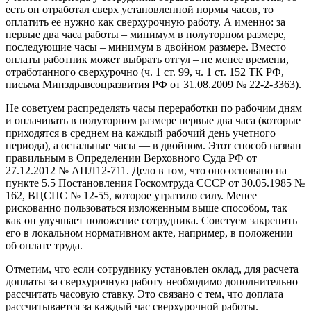
есть он отработал сверх установленной нормы часов, то
оплатить ее нужно как сверхурочную работу. А именно: за
первые два часа работы – минимум в полуторном размере,
последующие часы – минимум в двойном размере. Вместо
оплаты работник может выбрать отгул – не менее времени,
отработанного сверхурочно (ч. 1 ст. 99, ч. 1 ст. 152 ТК РФ,
письма Минздравсоцразвития РФ от 31.08.2009 № 22-2-3363).
Не советуем распределять часы переработки по рабочим дням
и оплачивать в полуторном размере первые два часа (которые
приходятся в среднем на каждый рабочий день учетного
периода), а остальные часы — в двойном. Этот способ назван
правильным в Определении Верховного Суда РФ от
27.12.2012 № АПЛ12-711. Дело в том, что оно основано на
пункте 5.5 Постановления Госкомтруда СССР от 30.05.1985 №
162, ВЦСПС № 12-55, которое утратило силу. Менее
рискованно пользоваться изложенным выше способом, так
как он улучшает положение сотрудника. Советуем закрепить
его в локальном нормативном акте, например, в положении
об оплате труда.
Отметим, что если сотруднику установлен оклад, для расчета
доплаты за сверхурочную работу необходимо дополнительно
рассчитать часовую ставку. Это связано с тем, что доплата
рассчитывается за каждый час сверхурочной работы.