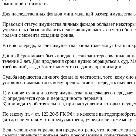
рыночной стоимости.
Для наследственных фондов минимальный размер имущества за
Правовой статус имущества личных фондов обладает некоторым
учредитель обязан добавить недостающую часть за счет собств
годами с момента создания фонда.
В свою очередь, за счет имущества фонда тоже могут быть пок
Данный срок может быть продлен, если заинтересованные лица 
течение 3 лет. Для продления срока нужно обращаться в суд. М
требований, — до 5 лет с момента создания организации.
Судьба имущества личного фонда (в частности, того, кому оно
условиях, помимо того, кому предполагается передать имущес
1) уточняется вид и размер имущества, подлежащего передаче;
2) определяется срок и периодичность передачи;
3) приводятся обстоятельства, при наступлении которых осущес
По закону (п. 4 ст. 123.20-5 ГК РФ) в качестве выгодоприоб
(хотя, если уставом это предусмотрено, учредители тоже могу
Если условиями управления предусмотрено, что после смерти у
смерти учредителя должен быть преобразован в общественно пол