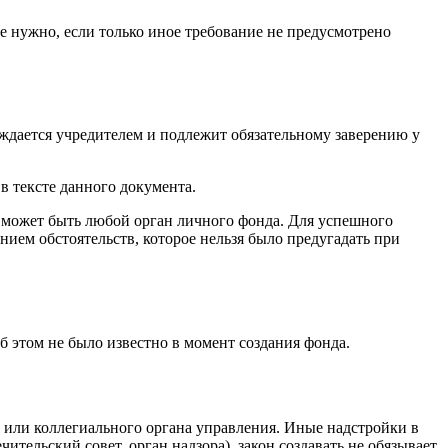
е нужно, если только иное требование не предусмотрено
рждается учредителем и подлежит обязательному заверению у
в тексте данного документа.
м может быть любой орган личного фонда. Для успешного
нием обстоятельств, которое нельзя было предугадать при
об этом не было известно в момент создания фонда.
о или коллегиального органа управления. Иные надстройки в
ельский совет, орган надзора), закон создавать не обязывает.