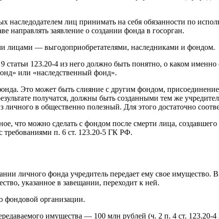
х наследодателем лиц принимать на себя обязанности по испол
ве направлять заявление о создании фонда в госорган.
ми лицами — выгодоприобретателями, наследниками и фондом.
9 статьи 123.20-4 из него должно быть понятно, о каком именн
онд» или «наследственный фонд».
онда. Это может быть слияние с другим фондом, присоединение,
зультате получатся, должны быть созданными тем же учредителем 
из личного в общественно полезный. Для этого достаточно соот
ое, что можно сделать с фондом после смерти лица, создавшего 
 требованиями п. 6 ст. 123.20-5 ГК РФ.
дании личного фонда учредитель передает ему свое имущество. 
ство, указанное в завещании, переходит к ней.
ю фондовой организации.
едаваемого имущества — 100 млн рублей (ч. 2 п. 4 ст. 123.20-