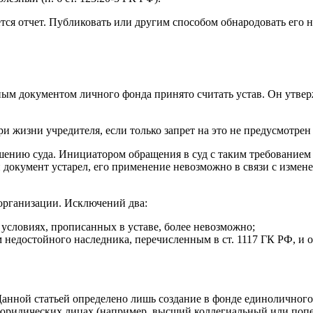
ся отчет. Публиковать или другим способом обнародовать его н
ьным документом личного фонда принято считать устав. Он утве
 жизни учредителя, если только запрет на это не предусмотрен 
ешению суда. Инициатором обращения в суд с таким требование
 документ устарел, его применение невозможно в связи с измене
 организации. Исключений два:
 условиях, прописанных в уставе, более невозможно;
м недостойного наследника, перечисленным в ст. 1117 ГК РФ, и 
 Данной статьей определено лишь создание в фонде единоличног
юридических лицах (например, высший коллегиальный или попечит