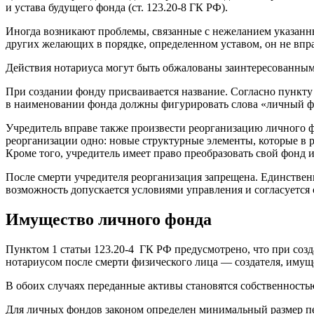
и устава будущего фонда (ст. 123.20-8 ГК РФ).
Иногда возникают проблемы, связанные с нежеланием указанны
других желающих в порядке, определенном уставом, он не впра
Действия нотариуса могут быть обжалованы заинтересованны
При создании фонду присваивается название. Согласно пункту 
в наименовании фонда должны фигурировать слова «личный ф
Учредитель вправе также произвести реорганизацию личного ф
реорганизации одно: новые структурные элементы, которые в ре
Кроме того, учредитель имеет право преобразовать свой фонд 
После смерти учредителя реорганизация запрещена. Единственн
возможность допускается условиями управления и согласуется с
Имущество личного фонда
Пунктом 1 статьи 123.20-4 ГК РФ предусмотрено, что при соз
нотариусом после смерти физического лица — создателя, имуще
В обоих случаях переданные активы становятся собственность
Для личных фондов законом определен минимальный размер пер