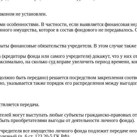
коном не установлен.
и особенностями. В частности, если выявляется финансовая недо
енного имущества, которое в состав фондового не передавалось.
рыты финансовые обязательства учредителя. В этом случае также
(кредиторы фонда или самого учредителя) докажут, что у них о
аксимально, на сколько суд вправе увеличить период времени, к
 должно быть передано) решается посредством закрепления соот
тво, указывается также порядок его распределения между выгод
твляется передача.
ретателей могут выступать любые субъекты гражданско-правовых
т быть приобретателями выгоды от деятельности личного фонда).
чредителя все имущество личного фонда подлежит передаче неоп
езный (п. 6 ст. 123.20-5 ГК РФ).