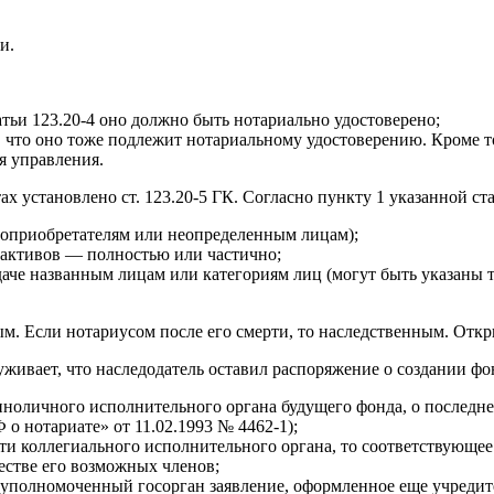
и.
атьи 123.20-4 оно должно быть нотариально удостоверено;
но, что оно тоже подлежит нотариальному удостоверению. Кроме
я управления.
установлено ст. 123.20-5 ГК. Согласно пункту 1 указанной ста
доприобретателям или неопределенным лицам);
 активов — полностью или частично;
аче названным лицам или категориям лиц (могут быть указаны т
ым. Если нотариусом после его смерти, то наследственным. Отк
уживает, что наследодатель оставил распоряжение о создании фо
единоличного исполнительного органа будущего фонда, о последн
 о нотариате» от 11.02.1993 № 4462-1);
ти коллегиального исполнительного органа, то соответствующее
естве его возможных членов;
ь в уполномоченный госорган заявление, оформленное еще учред