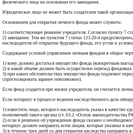
физического лица на основании его завещания.
Юридическое лицо не может быть создателем такой организаци
Основанием для открытия личного фонда может служить:
1) соответствующее решение учредителя. Согласно пункту 7 ст
2) завещание. Тем же пунктом 7 статьи 123.20-4 предусмотре
наследодателя об открытии будущего фонда, его устав и услови
Содержание условий управления личным фондом в общих чертах 
1) кому должно достаться имущество фонда (конкретным выго
2) в какой объеме должен быть осуществлен переход фондовых
3) при каких обстоятельствах имущество фонда подлежит перед
спрогнозировать заранее невозможно).
Если фонд создается при жизни учредителя, он считается личн
Если нотариус в процессе ведения наследственного дела обнар
1) известить лицо, которого наследодатель указал в качестве 
полномочий такого органа (ст. 63.2 «Основ законодательства РФ
2) если в решении об учреждении фонда сказано о необходимос
нотариус должен направить всем лицам, которые указаны в кач
3) в течение трех дней со дня открытия наследства направит