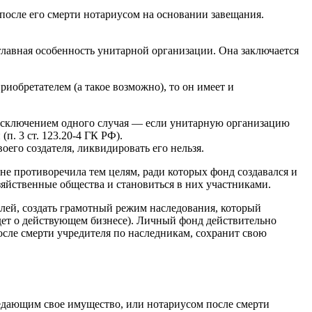
 после его смерти нотариусом на основании завещания.
я главная особенность унитарной организации. Она заключается
иобретателем (а такое возможно), то он имеет и
а исключением одного случая — если унитарную организацию
п. 3 ст. 123.20-4 ГК РФ).
оего создателя, ликвидировать его нельзя.
не противоречила тем целям, ради которых фонд создавался и
яйственные общества и становиться в них участниками.
лей, создать грамотный режим наследования, который
дет о действующем бизнесе). Личный фонд действительно
осле смерти учредителя по наследникам, сохранит свою
едающим свое имущество, или нотариусом после смерти