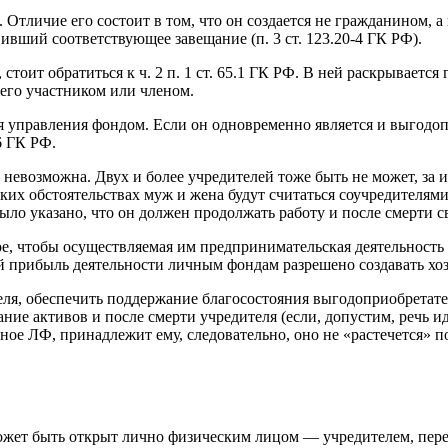
Отличие его состоит в том, что он создается не гражданином, а
вивший соответствующее завещание (п. 3 ст. 123.20-4 ГК РФ).
стоит обратиться к ч. 2 п. 1 ст. 65.1 ГК РФ. В ней раскрываетс
 его участником или членом.
я управления фондом. Если он одновременно является и выгодопр
6 ГК РФ.
е невозможна. Двух и более учредителей тоже быть не может, з
их обстоятельствах муж и жена будут считаться соучредителями (
ыло указано, что он должен продолжать работу и после смерти св
е, чтобы осуществляемая им предпринимательская деятельность 
й прибыль деятельности личным фондам разрешено создавать хоз
ля, обеспечить поддержание благосостояния выгодоприобретате
ие активов и после смерти учредителя (если, допустим, речь и
ое ЛФ, принадлежит ему, следовательно, оно не «растечется» п
может быть открыт лично физическим лицом — учредителем, пер