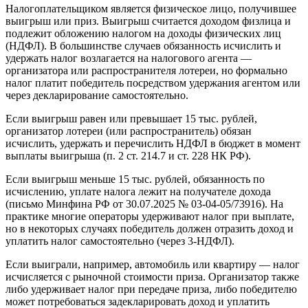
Налогоплательщиком является физическое лицо, получившее
выигрыш или приз. Выигрыш считается доходом физлица и
подлежит обложению налогом на доходы физических лиц
(НДФЛ). В большинстве случаев обязанность исчислить и
удержать налог возлагается на налогового агента —
организатора или распространителя лотереи, но формально
налог платит победитель посредством удержания агентом или
через декларирование самостоятельно.
Если выигрыш равен или превышает 15 тыс. рублей,
организатор лотереи (или распространитель) обязан
исчислить, удержать и перечислить НДФЛ в бюджет в момент
выплаты выигрыша (п. 2 ст. 214.7 и ст. 228 НК РФ).
Если выигрыш меньше 15 тыс. рублей, обязанность по
исчислению, уплате налога лежит на получателе дохода
(письмо Минфина РФ от 30.07.2025 № 03-04-05/73916). На
практике многие операторы удерживают налог при выплате,
но в некоторых случаях победитель должен отразить доход и
уплатить налог самостоятельно (через 3-НДФЛ).
Если выиграли, например, автомобиль или квартиру — налог
исчисляется с рыночной стоимости приза. Организатор также
либо удерживает налог при передаче приза, либо победителю
может потребоваться задекларировать доход и уплатить