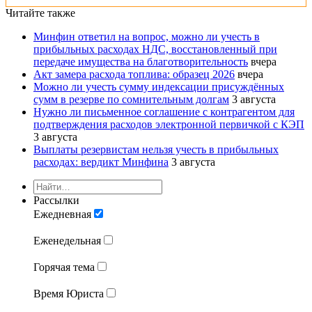
Читайте также
Минфин ответил на вопрос, можно ли учесть в
прибыльных расходах НДС, восстановленный при
передаче имущества на благотворительность
вчера
Акт замера расхода топлива: образец 2026
вчера
Можно ли учесть сумму индексации присуждённых
сумм в резерве по сомнительным долгам
3 августа
Нужно ли письменное соглашение с контрагентом для
подтверждения расходов электронной первичкой с КЭП
3 августа
Выплаты резервистам нельзя учесть в прибыльных
расходах: вердикт Минфина
3 августа
Рассылки
Ежедневная
Еженедельная
Горячая тема
Время Юриста