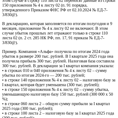
этом случае в строку 110 листа 02 переносят данные из строки
150 приложения № 4 к листу 02 (п. 91 порядка,
утвержденного Приказом ФНС РФ от 02.10.2024 № ЕД-7-
3/830@).
В декларацию, которая заполняется по итогам полугодия и 9
месяцев, приложение № 4 к листу 02 не включают. В этом
случае убыток прошлых лет отражают только в строке 110
листа 02 (п. 2 ст. 285 НК РФ, пп. 17, 91 приказа № ЕД-7-
3/830@).
Пример. Компания «Альфа» получила по итогам 2024 года
убыток в размере 200 тыс. рублей. В I квартале 2025 года она
получила прибыль 300 тыс. рублей. Налоговая база составила
300 тыс. рублей. В декларации за I квартал компания указала:
• в строках 010 и 040 приложения № 4 к листу 02 – сумму
убытка по итогам 2024-го — 200 тыс. рублей;
• в строке 140 приложения № 4 к листу 02 – налоговую базу за
I квартал, которая будет уменьшена (300 тыс. рублей);
• в строке 150 приложения № 4 к листу 02 – сумму убытка,
уменьшающую налоговую базу 150 тыс. рублей (300 000 х 50
%);
• в строке 060 листа 2 – общую сумму прибыли за I квартал
2025 года (300 тыс. рублей);
• в строке 100 листа 2 – налоговую базу за I квартал 2025 года
(300 тыс. рублей);