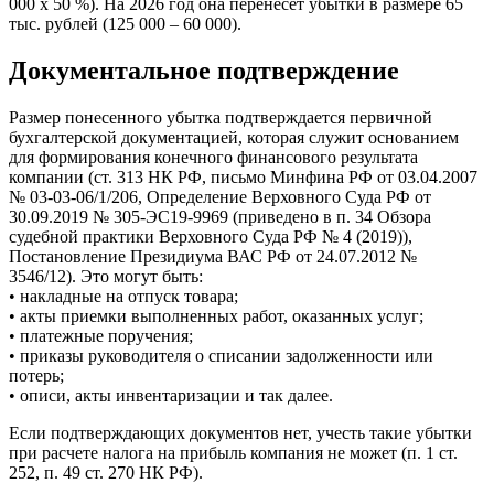
000 х 50 %). На 2026 год она перенесет убытки в размере 65
тыс. рублей (125 000 – 60 000).
Документальное подтверждение
Размер понесенного убытка подтверждается первичной
бухгалтерской документацией, которая служит основанием
для формирования конечного финансового результата
компании (ст. 313 НК РФ, письмо Минфина РФ от 03.04.2007
№ 03-03-06/1/206, Определение Верховного Суда РФ от
30.09.2019 № 305-ЭС19-9969 (приведено в п. 34 Обзора
судебной практики Верховного Суда РФ № 4 (2019)),
Постановление Президиума ВАС РФ от 24.07.2012 №
3546/12). Это могут быть:
• накладные на отпуск товара;
• акты приемки выполненных работ, оказанных услуг;
• платежные поручения;
• приказы руководителя о списании задолженности или
потерь;
• описи, акты инвентаризации и так далее.
Если подтверждающих документов нет, учесть такие убытки
при расчете налога на прибыль компания не может (п. 1 ст.
252, п. 49 ст. 270 НК РФ).