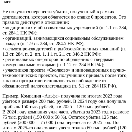
паев.
Не получится перенести убыток, полученный в рамках
деятельности, которая облагается по ставке 0 процентов. Это
правило действует в отношении:
• медицинских и образовательных учреждений (п. 1.1 ст. 284,
ст. 284.1 НК РФ);
• организаций, занимающихся социальным обслуживанием
граждан (п. 1.9 ст. 284, ст. 284.5 НК РФ);
• сельхозпроизводителей и рыбохозяйственных компаний (п.
1.3 ст. 284, п. 2, пп. 1, 1.1 п. 2.1 ст. 346.2 НК РФ);
• региональных операторов по обращению с твердыми
коммунальными отходами (п. 1.12 ст. 284 НК РФ);
• участников проекта «Сколково» и инновационных научно-
технологических проектов, получивших прибыль после того,
как они прекратили использовать освобождение от
обязанностей налогоплательщика (п. 5.1 ст. 284 НК РФ).
Пример. Компания «Альфа» получила по итогам 2023 года
убыток в размере 200 тыс. рублей. В 2024 году она получила
прибыль 150 тыс. рублей, а в 2025 – 120 тыс. рублей.
В 2024 году компания учла часть убытка за 2023 год в размере
75 тыс. рублей (150 000 х 50 %). Остаток убытка 125 тыс.
рублей (200 000 – 75 000 ) она перенесла на 2025 год. По
итогам 2025-го она сможет учесть только 60 тыс. рублей (120