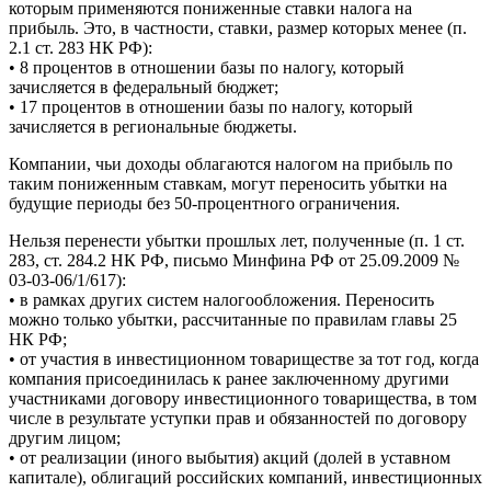
которым применяются пониженные ставки налога на
прибыль. Это, в частности, ставки, размер которых менее (п.
2.1 ст. 283 НК РФ):
• 8 процентов в отношении базы по налогу, который
зачисляется в федеральный бюджет;
• 17 процентов в отношении базы по налогу, который
зачисляется в региональные бюджеты.
Компании, чьи доходы облагаются налогом на прибыль по
таким пониженным ставкам, могут переносить убытки на
будущие периоды без 50-процентного ограничения.
Нельзя перенести убытки прошлых лет, полученные (п. 1 ст.
283, ст. 284.2 НК РФ, письмо Минфина РФ от 25.09.2009 №
03-03-06/1/617):
• в рамках других систем налогообложения. Переносить
можно только убытки, рассчитанные по правилам главы 25
НК РФ;
• от участия в инвестиционном товариществе за тот год, когда
компания присоединилась к ранее заключенному другими
участниками договору инвестиционного товарищества, в том
числе в результате уступки прав и обязанностей по договору
другим лицом;
• от реализации (иного выбытия) акций (долей в уставном
капитале), облигаций российских компаний, инвестиционных