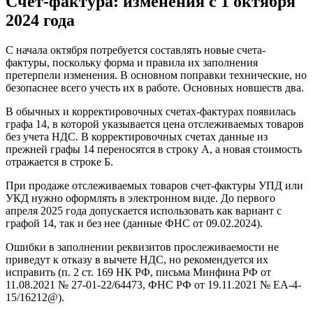
Счет-фактура: изменения с 1 октября
2024 года
С начала октября потребуется составлять новые счета-
фактуры, поскольку форма и правила их заполнения
претерпели изменения. В основном поправки технические, но
безопаснее всего учесть их в работе. Основных новшеств два.
В обычных и корректировочных счетах-фактурах появилась
графа 14, в которой указывается цена отслеживаемых товаров
без учета НДС. В корректировочных счетах данные из
прежней графы 14 переносятся в строку А, а новая стоимость
отражается в строке Б.
При продаже отслеживаемых товаров счет-фактуры УПД или
УКД нужно оформлять в электронном виде. До первого
апреля 2025 года допускается использовать как вариант с
графой 14, так и без нее (данные ФНС от 09.02.2024).
Ошибки в заполнении реквизитов прослеживаемости не
приведут к отказу в вычете НДС, но рекомендуется их
исправить (п. 2 ст. 169 НК РФ, письма Минфина РФ от
11.08.2021 № 27-01-22/64473, ФНС РФ от 19.11.2021 № ЕА-4-
15/16212@).