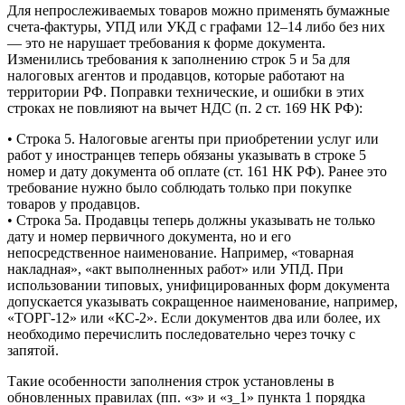
Для непрослеживаемых товаров можно применять бумажные
счета-фактуры, УПД или УКД с графами 12–14 либо без них
— это не нарушает требования к форме документа.
Изменились требования к заполнению строк 5 и 5а для
налоговых агентов и продавцов, которые работают на
территории РФ. Поправки технические, и ошибки в этих
строках не повлияют на вычет НДС (п. 2 ст. 169 НК РФ):
• Строка 5. Налоговые агенты при приобретении услуг или
работ у иностранцев теперь обязаны указывать в строке 5
номер и дату документа об оплате (ст. 161 НК РФ). Ранее это
требование нужно было соблюдать только при покупке
товаров у продавцов.
• Строка 5а. Продавцы теперь должны указывать не только
дату и номер первичного документа, но и его
непосредственное наименование. Например, «товарная
накладная», «акт выполненных работ» или УПД. При
использовании типовых, унифицированных форм документа
допускается указывать сокращенное наименование, например,
«ТОРГ-12» или «КС-2». Если документов два или более, их
необходимо перечислить последовательно через точку с
запятой.
Такие особенности заполнения строк установлены в
обновленных правилах (пп. «з» и «з_1» пункта 1 порядка