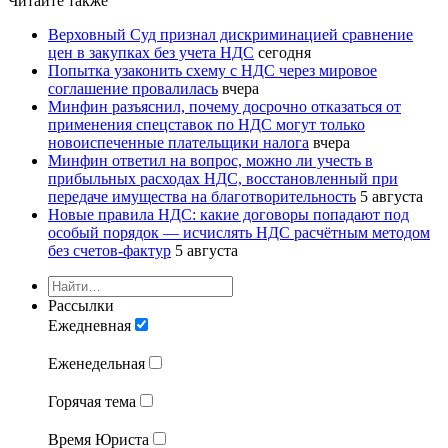
Читайте также
Верховный Суд признал дискриминацией сравнение
цен в закупках без учета НДС
сегодня
Попытка узаконить схему с НДС через мировое
соглашение провалилась
вчера
Минфин разъяснил, почему досрочно отказаться от
применения спецставок по НДС могут только
новоиспеченные плательщики налога
вчера
Минфин ответил на вопрос, можно ли учесть в
прибыльных расходах НДС, восстановленный при
передаче имущества на благотворительность
5 августа
Новые правила НДС: какие договоры попадают под
особый порядок — исчислять НДС расчётным методом
без счетов-фактур
5 августа
Рассылки
Ежедневная
Еженедельная
Горячая тема
Время Юриста