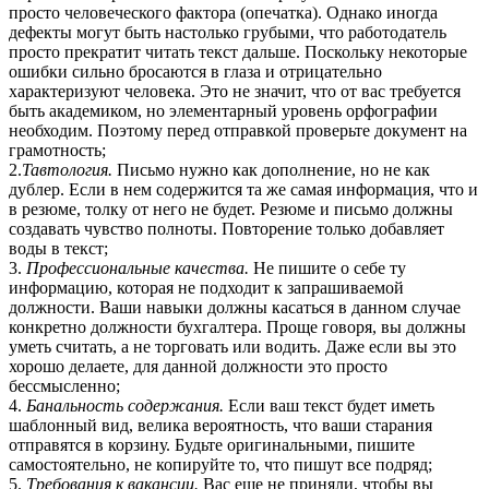
просто человеческого фактора (опечатка). Однако иногда
дефекты могут быть настолько грубыми, что работодатель
просто прекратит читать текст дальше. Поскольку некоторые
ошибки сильно бросаются в глаза и отрицательно
характеризуют человека. Это не значит, что от вас требуется
быть академиком, но элементарный уровень орфографии
необходим. Поэтому перед отправкой проверьте документ на
грамотность;
2.
Тавтология.
Письмо нужно как дополнение, но не как
дублер. Если в нем содержится та же самая информация, что и
в резюме, толку от него не будет. Резюме и письмо должны
создавать чувство полноты. Повторение только добавляет
воды в текст;
3.
Профессиональные качества.
Не пишите о себе ту
информацию, которая не подходит к запрашиваемой
должности. Ваши навыки должны касаться в данном случае
конкретно должности бухгалтера. Проще говоря, вы должны
уметь считать, а не торговать или водить. Даже если вы это
хорошо делаете, для данной должности это просто
бессмысленно;
4.
Банальность содержания.
Если ваш текст будет иметь
шаблонный вид, велика вероятность, что ваши старания
отправятся в корзину. Будьте оригинальными, пишите
самостоятельно, не копируйте то, что пишут все подряд;
5.
Требования к вакансии.
Вас еще не приняли, чтобы вы