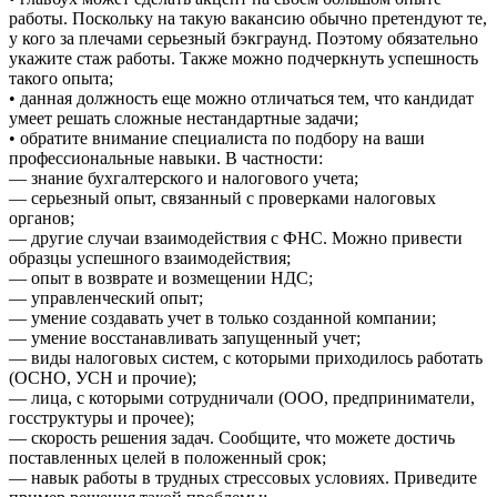
работы. Поскольку на такую вакансию обычно претендуют те,
у кого за плечами серьезный бэкграунд. Поэтому обязательно
укажите стаж работы. Также можно подчеркнуть успешность
такого опыта;
• данная должность еще можно отличаться тем, что кандидат
умеет решать сложные нестандартные задачи;
• обратите внимание специалиста по подбору на ваши
профессиональные навыки. В частности:
— знание бухгалтерского и налогового учета;
— серьезный опыт, связанный с проверками налоговых
органов;
— другие случаи взаимодействия с ФНС. Можно привести
образцы успешного взаимодействия;
— опыт в возврате и возмещении НДС;
— управленческий опыт;
— умение создавать учет в только созданной компании;
— умение восстанавливать запущенный учет;
— виды налоговых систем, с которыми приходилось работать
(ОСНО, УСН и прочие);
— лица, с которыми сотрудничали (ООО, предприниматели,
госструктуры и прочее);
— скорость решения задач. Сообщите, что можете достичь
поставленных целей в положенный срок;
— навык работы в трудных стрессовых условиях. Приведите