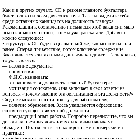
Как и в других случаях, СП к резюме главного бухгалтера
будет только плюсом для соискателя. Так вы выделите себя
среди остальных кандидатов на должность главбуха.
Рекомендации к составлению письма для этой вакансии мало
чем отличаются от того, что мы уже рассказали. Добавить
можно следующее:
• структура к СП будет в целом такой же, как мы описывали
ранее. Сперва приветствие, потом ключевое содержание.
Заканчивается контактными данными кандидата. Если кратко,
то указывается:
— название документа;
— приветствие
— Ф.И.О. кандидата;
— запрашиваемая должность «главный бухгалтер»;
— мотивация соискателя. Она включает в себя ответы на
вопросы «почему именно эта организация и эта должность?»
Сюда же можно отнести пользу для работодателя;
— наличие образования. Здесь указывается образование,
соответствующее заявленной должности;
— предыдущий опыт работы. Подробно перечислите, что вы
делали на прежних должностях и какими навыками
обладаете. Подтвердите это конкретными примерами из
практики;
• главбух может сделать акцент на своем большом опыте