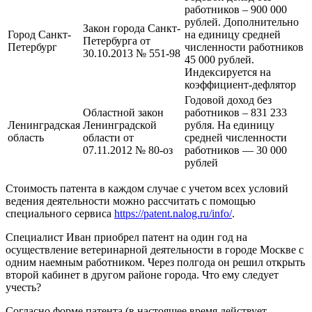
работников – 900 000
рублей. Дополнительно
Закон города Санкт-
Город Санкт-
на единицу средней
Петербурга от
Петербург
численности работников
30.10.2013 № 551-98
45 000 рублей.
Индексируется на
коэффициент-дефлятор
Годовой доход без
Областной закон
работников – 831 233
Ленинградская
Ленинградской
рубля. На единицу
область
области от
средней численности
07.11.2012 № 80-оз
работников — 30 000
рублей
Стоимость патента в каждом случае с учетом всех условий
ведения деятельности можно рассчитать с помощью
специального сервиса
https://patent.nalog.ru/info/
.
Специалист Иван приобрел патент на один год на
осуществление ветеринарной деятельности в городе Москве с
одним наемным работником. Через полгода он решил открыть
второй кабинет в другом районе города. Что ему следует
учесть?
Согласно форме патента (в настоящее время действует