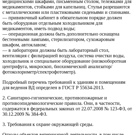
медицинскими шкафами, письменным столом, тележками для
медикаментов, стойками для капельниц. Стулья разрешаются
с металлическими или пластиковыми сиденьями и спинками.
— прививочный кабинет в обязательном порядке должен
быть оборудован отдельным холодильником для
медикаментов, иметь подвод воды;
— операционная должна быть дополнительно оснащена
бестеневыми лампами, стерилизатором, сухожаровым
шкафом, автоклавом;
— в лаборатории должны быть лабораторный стол,
вентиляция с фильтрацией воздуха, система очистки воды,
холодильник и специальное оборудование (низкооборотная
центрифуга, микроскоп, биохимический анализатор/
фотоколориметр/спектрофотометр).
Подробный перечень требований к зданиям и помещениям
для ведения ВД определен в ГОСТ Р 55634-2013.
2. Санитарно-гигиенические, противопожарные и
противоэпидемиологические правила. Они, в частности,
содержатся в федеральных законах от 22.07.2008 № 123-ФЗ, от
30.12.2009 № 384-ФЗ.
3. Требования к охране окружающей среды.
Отходы объектов ветеринарной деятельности, в том числе