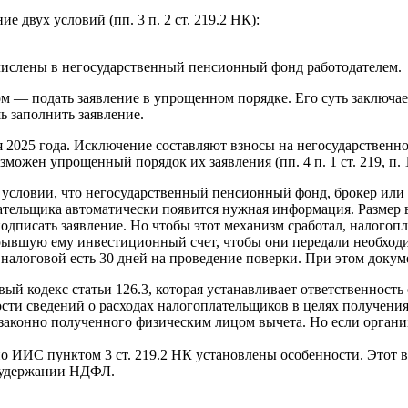
 двух условий (пп. 3 п. 2 ст. 219.2 НК):
числены в негосударственный пенсионный фонд работодателем.
м — подать заявление в упрощенном порядке. Его суть заключает
 заполнить заявление.
я 2025 года. Исключение составляют взносы на негосударственно
жен упрощенный порядок их заявления (пп. 4 п. 1 ст. 219, п. 1
и условии, что негосударственный пенсионный фонд, брокер ил
тельщика автоматически появится нужная информация. Размер в
одписать заявление. Но чтобы этот механизм сработал, налогоп
вшую ему инвестиционный счет, чтобы они передали необходимые
У налоговой есть 30 дней на проведение поверки. При этом доку
вый кодекс статьи 126.3, которая устанавливает ответственнос
сти сведений о расходах налогоплательщиков в целях получени
езаконно полученного физическим лицом вычета. Но если орга
о ИИС пунктом 3 ст. 219.2 НК установлены особенности. Этот 
и удержании НДФЛ.