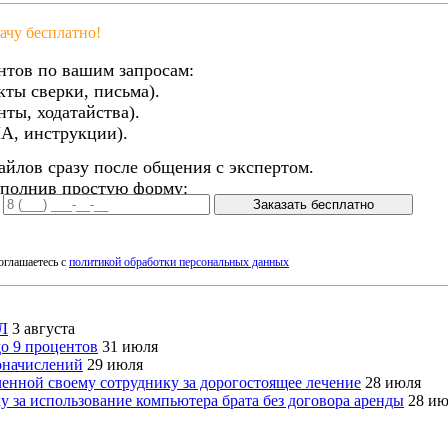
чу бесплатно!
нтов по вашим запросам:
кты сверки, письма).
ты, ходатайства).
А, инструкции).
айлов сразу после общения с экспертом.
аполнив простую форму:
Заказать бесплатно
оглашаетесь с
политикой обработки персональных данных
ФЛ
3 августа
о 9 процентов
31 июля
оначислений
29 июля
нной своему сотруднику за дорогостоящее лечение
28 июля
 за использование компьютера брата без договора аренды
28 ию