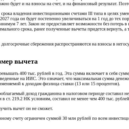
но будет и на взносы на счет, и на финансовый результат. Поэто
срока владения инвестиционными счетами III типа в целях уме
027 года он будет постепенно увеличиваться на 1 год до тех пор,
инимум 7 лет. Закон не предоставляет возможности без потерь в
нимального срока, ранее полученные вычеты придется вернуть, а
на долгосрочные сбережения распространяются на взносы в нег
змер вычета
евышать 400 тыс. рублей в год. Эта сумма включает в себя сумм
реведенные на ИИС. Это означает, что максимальная сумма дене
рименяемой к доходам физлица ставки (13 или 15 процентов).
благаемый доход гражданина в налоговом периоде составил не 
ст. 219.2 НК условиям, составил не менее чем 400 тыс. рублей
учить вычет он не сможет.
ному счету ограничен суммой 30 млн рублей по всем инвестици