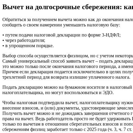
Вычет на долгосрочные сбережения: ка
Обратиться за получением вычета можно как до окончания нал
сообщить о своем намерении уменьшить налоговую базу:
• путем подачи налоговой декларации по форме 3-НДФЛ;
• через работодателя;
• в упрощенном порядке.
Выбор способа осуществляется физлицом, но с учетом некотор
Самый универсальный способ заявить вычет – подать деклара
это можно только после окончания налогового периода, а именн
Причем если декларация подается исключительно в целях получ
трехлетний период для возврата излишне уплаченного налога.
Подать декларацию можно на бумажном носителе в налоговый о
налогоплательщика, но могут воспользоваться и ЭДО.
Чтобы налоговая подтвердила вычет, налогоплательщику нужн
внесение взносов, и (или) документы, удостоверяющие зачисле
Получить вычет можно и не дожидаясь завершения отчетного г
права на вычет. Ведь работодатель просто не будет удержива
только по вычетам в отношении сберегательных взносов и поп
сбережениям физлиц заработает только с 2025 года (ч. 3, ч. 7 ст