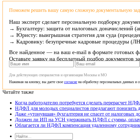
Поможем решить вашу самую сложную документальную зада
Наш эксперт сделает персональную подборку докуме
→ Бухгалтеру: защита от налоговых доначислений (а
→ Юристу: выигрышная стратегия для суда (прецеден
→ Кадровику: безупречные кадровые процедуры (ЛН
Все найденное — на ваш e-mail в формате готовых ф
Оставьте заявку на бесплатный подбор документов з
Для действующих специалистов и организации Москвы и МО
Нажимая на кнопку, вы даете свое
согласие
на обработку персональных данных и с
Читайте также
Когда работодателю потребуется сделать перерасчет НД
НДФЛ для молодых специалистов предлагают понизить д
Даже «утонувшая» бухгалтерия не спасет от налоговых д
Должен ли ИП на УСН удерживать НДФЛ с суммы, оплаче
Облагается ли НДФЛ компенсация удаленному сотруднику