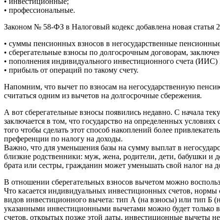
• инвестиционные;
• профессиональные.
Законом № 58-ФЗ в Налоговый кодекс добавлена новая статья 
• суммы пенсионных взносов в негосударственные пенсионны
• сберегательные взносы по долгосрочным договорам, заклю
• пополнения индивидуального инвестиционного счета (ИИС) I
• прибыль от операций по такому счету.
Напомним, что вычет по взносам на негосударственную пенсию 
считаться одним из вычетов на долгосрочные сбережения.
А вот сберегательные взносы появились недавно. С начала те
заключается в том, что государство на определенных услови
того чтобы сделать этот способ накоплений более привлекат
преференции по налогу на доходы.
Важно, что для уменьшения базы на сумму выплат в негосудар
близкие родственники: муж, жена, родители, дети, бабушки и д
брата или сестры, гражданин может уменьшать свой налог на д
В отношении сберегательных взносов вычетом можно воспользов
Что касается индивидуальных инвестиционных счетов, нормы 
видов инвестиционного вычета: тип А (на взносы) или тип Б (н
указанными инвестиционными вычетами можно будет только в 
счетов, открытых позже этой даты, инвестиционные вычеты не