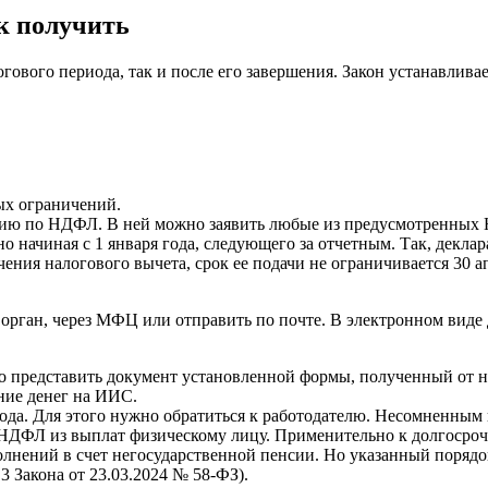
к получить
огового периода, так и после его завершения. Закон устанавли
ых ограничений.
цию по НДФЛ. В ней можно заявить любые из предусмотренных 
о начиная с 1 января года, следующего за отчетным. Так, деклар
ения налогового вычета, срок ее подачи не ограничивается 30 а
рган, через МФЦ или отправить по почте. В электронном виде 
о представить документ установленной формы, полученный от 
ние денег на ИИС.
ода. Для этого нужно обратиться к работодателю. Несомненным 
ть НДФЛ из выплат физическому лицу. Применительно к долгоср
олнений в счет негосударственной пенсии. Но указанный поряд
. 3 Закона от 23.03.2024 № 58-ФЗ).