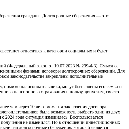
сбережения граждан». Долгосрочные сбережения — это:
ерестанет относиться к категории социальных и будет
ний (Федеральный закон от 10.07.2023 № 299-ФЗ). Смысл ее
пенсионными фондами договоры долгосрочных сбережений. Для
говом законодательстве закреплены дополнительные
, помимо налогоплательщика, могут быть члены его семьи и
енного пенсионного страхования в пользу, допустим, своего
нее чем через 10 лет с момента заключения договора.
алогоплательщиков была возможность выбрать один из двух
я с 2024 года ситуация изменилась. Воспользоваться
х получения не изменился. Но в отношении инвестиционных
вычет на долгосрочные сбережения, который является