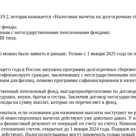
219.2, которая называется «Налоговые вычеты на долгосрочные 
е фонды;
ченным с негосударственными пенсионными фондами;
II типа;
можно было заявить и раньше. Только с 1 января 2025 года он п
кущего года в России запущена программа долгосрочных сбереже
ях софинансирует граждан, заключивших с негосударственными 
ельным для физлиц, помимо программы софинансирования в нало
ственный пенсионный фонд, выгодоприобретателями по договору
едушки, внуки, братья и сестры. Заключив договор негосударств
оходы на сумму выплат, которые он перечисляет в фонд.
аться, если основания для назначения выплаты наступают не ра
об инвестиционных вычетах действуют уже довольно давно. У н
а финансовый результат от операций по счету по счету). Начина
отношении счетов, открытых до 1 января 2024 года. Порядок и
 действуют. Налогоплательщики могут применить только новый 