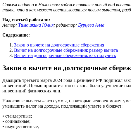
Совсем недавно в Налоговом кодексе появился новый вид выч
такое, кто и как может воспользоваться новым вычетом, разб
Над статьей работали:
Автор:
Тимошкина Юлия
;
редактор:
Бурцева Алла
Содержание:
Закон о вычете на долгосрочные сбережения
Вычет на долгосрочные сбережения: размер вычета
Вычет на долгосрочные сбережения: как получить
Закон о вычете на долгосрочные сбере
Двадцать третьего марта 2024 года Президент РФ подписал за
инвестиций. Целью принятия этого закона было улучшение на
инвестиций физических лиц.
Налоговые вычеты – это суммы, на которые человек может у
уменьшить налог на доходы, подлежащий уплате в бюджет:
• стандартные;
• социальные;
• имущественные;