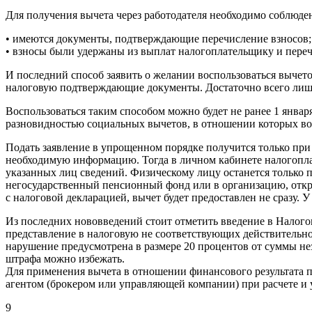
Для получения вычета через работодателя необходимо соблюдение
• имеются документы, подтверждающие перечисление взносов;
• взносы были удержаны из выплат налогоплательщику и пере
И последний способ заявить о желании воспользоваться вычето
налоговую подтверждающие документы. Достаточно всего лишь
Воспользоваться таким способом можно будет не ранее 1 январ
разновидностью социальных вычетов, в отношении которых возмо
Подать заявление в упрощенном порядке получится только пр
необходимую информацию. Тогда в личном кабинете налогопла
указанных лиц сведений. Физическому лицу останется только п
негосударственный пенсионный фонд или в организацию, откры
с налоговой декларацией, вычет будет предоставлен не сразу. 
Из последних нововведений стоит отметить введение в Налого
представление в налоговую не соответствующих действительно
нарушение предусмотрена в размере 20 процентов от суммы н
штрафа можно избежать.
Для применения вычета в отношении финансового результата п
агентом (брокером или управляющей компании) при расчете 
9