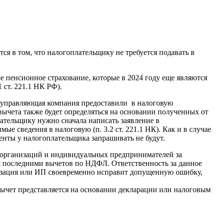
ся в том, что налогоплательщику не требуется подавать в
е пенсионное страхование, которые в 2024 году еще являются
 ст. 221.1 НК РФ).
и управляющая компания предоставили в налоговую
ычета также будет определяться на основании полученных от
лательщику нужно сначала написать заявление в
 сведения в налоговую (п. 3.2 ст. 221.1 НК). Как и в случае
менты у налогоплательщика запрашивать не будут.
ть организаций и индивидуальных предпринимателей за
я последними вычетов по НДФЛ. Ответственность за данное
низация или ИП своевременно исправит допущенную ошибку,
вычет представляется на основании декларации или налоговым