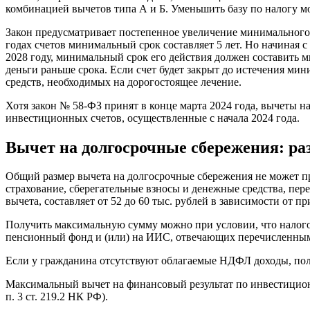
комбинацией вычетов типа А и Б. Уменьшить базу по налогу мож
Закон предусматривает постепенное увеличение минимального 
годах счетов минимальный срок составляет 5 лет. Но начиная с 2
2028 году, минимальный срок его действия должен составить м
деньги раньше срока. Если счет будет закрыт до истечения ми
средств, необходимых на дорогостоящее лечение.
Хотя закон № 58-ФЗ принят в конце марта 2024 года, вычеты 
инвестиционных счетов, осуществленные с начала 2024 года.
Вычет на долгосрочные сбережения: ра
Общий размер вычета на долгосрочные сбережения не может пр
страхование, сберегательные взносы и денежные средства, пе
вычета, составляет от 52 до 60 тыс. рублей в зависимости от п
Получить максимальную сумму можно при условии, что налогоо
пенсионный фонд и (или) на ИИС, отвечающих перечисленным в 
Если у гражданина отсутствуют облагаемые НДФЛ доходы, пол
Максимальный вычет на финансовый результат по инвестицион
п. 3 ст. 219.2 НК РФ).