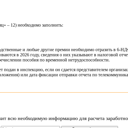
яц» – 12) необходимо заполнить:
одственные и любые другие премии необходимо отразить в 6-НДФ
ваются в 2026 году, сведения о них указывают в налоговой отч
речислении пособия по временной нетрудоспособности.
ет подан в инспекцию, если он сдается представителем организ
ью вложения) или дата фиксации отправки отчета по телекоммун
ит всю необходимую информацию для расчета заработно