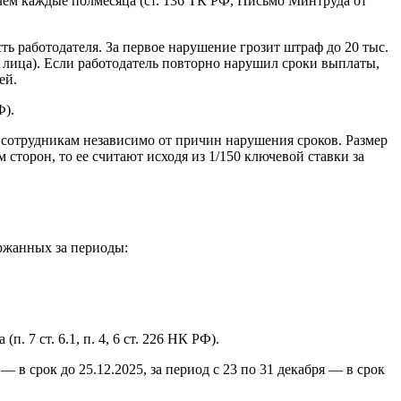
чем каждые полмесяца (ст. 136 ТК РФ, Письмо Минтруда от
ь работодателя. За первое нарушение грозит штраф до 20 тыс.
о лица). Если работодатель повторно нарушил сроки выплаты,
ей.
Ф).
 сотрудникам независимо от причин нарушения сроков. Размер
торон, то ее считают исходя из 1/150 ключевой ставки за
ержанных за периоды:
 7 ст. 6.1, п. 4, 6 ст. 226 НК РФ).
 в срок до 25.12.2025, за период с 23 по 31 декабря — в срок