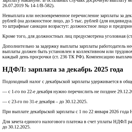
зарплату накануне. В остальных случаях досрочную выплату м
26.07.2019 № 14-1/В-582).
Невыплата или несвоевременное перечисление зарплаты за дека
рублей (на должностное лицо, до 5 тыс. рублей (для индивиду
то штрафные санкции возрастут: должностное лицо и предприним
Кроме того, для должностных лиц предусмотрена уголовная (ст
Дополнительно за задержку выплаты зарплаты работодатель не
выплаты должен быть установлен в коллективном или трудовом 
каждый день просрочки (ст. 236 ТК РФ). Компенсацию выплачи
НДФЛ: зарплата за декабрь 2025 года
Подоходный налог с декабрьской зарплаты удерживается в общ
— с 1-го по 22-е декабря нужно перечислить не позднее 29.12.2
— с 23-го по 31-е декабря – до 30.12.2025.
При выплате декабрьской зарплаты с 1 по 22 января 2026 года НД
Для зачета единого налогового платежа в счет уплаты НДФЛ раб
до 30.12.2025.