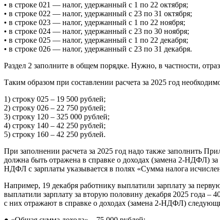
• в строке 021 — налог, удержанный с 1 по 22 октября;
• в строке 022 — налог, удержанный с 23 по 31 октября;
• в строке 023 — налог, удержанный с 1 по 22 ноября;
• в строке 024 — налог, удержанный с 23 по 30 ноября;
• в строке 025 — налог, удержанный с 1 по 22 декабря;
• в строке 026 — налог, удержанный с 23 по 31 декабря.
Раздел 2 заполните в общем порядке. Нужно, в частности, отра
Таким образом при составлении расчета за 2025 год необходи
1) строку 025 – 19 500 рублей;
2) строку 026 – 22 750 рублей;
3) строку 120 – 325 000 рублей;
4) строку 140 – 42 250 рублей;
5) строку 160 – 42 250 рублей.
При заполнении расчета за 2025 год надо также заполнить Прил
должна быть отражена в справке о доходах (замена 2-НДФЛ) за
НДФЛ с зарплаты указывается в полях «Сумма налога исчисленн
Например, 19 декабря работнику выплатили зарплату за первую
выплатили зарплату за вторую половину декабря 2025 года – 
с них отражают в справке о доходах (замена 2-НДФЛ) следующ
● «Общая сумма дохода» – 75 000 рублей;