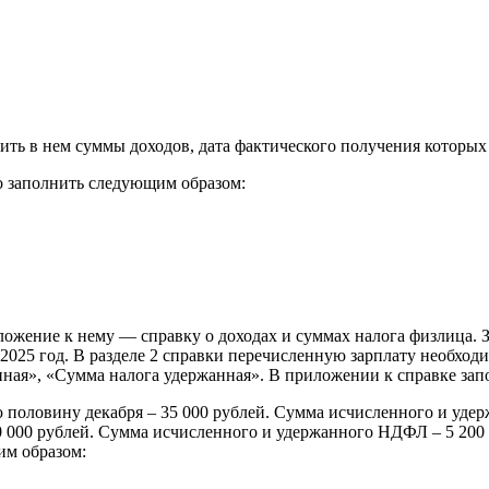
зить в нем суммы доходов, дата фактического получения которых
мо заполнить следующим образом:
ожение к нему — справку о доходах и суммах налога физлица. За
 2025 год. В разделе 2 справки перечисленную зарплату необход
ая», «Сумма налога удержанная». В приложении к справке запол
 половину декабря – 35 000 рублей. Сумма исчисленного и удерж
40 000 рублей. Сумма исчисленного и удержанного НДФЛ – 5 20
им образом: