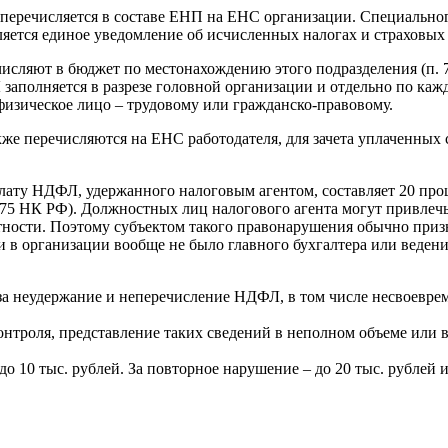
еречисляется в составе ЕНП на ЕНС организации. Специальног
ляется единое уведомление об исчисленных налогах и страховых
сляют в бюджет по местонахождению этого подразделения (п. 7 
заполняется в разрезе головной организации и отдельно по ка
 физическое лицо – трудовому или гражданско-правовому.
е перечисляются на ЕНС работодателя, для зачета уплаченных 
ту НДФЛ, удержанного налоговым агентом, составляет 20 процен
. 75 НК РФ). Должностных лиц налогового агента могут привлеч
етности. Поэтому субъектом такого правонарушения обычно призн
 в организации вообще не было главного бухгалтера или ведени
а неудержание и неперечисление НДФЛ, в том числе несвоеврем
нтроля, представление таких сведений в неполном объеме или в 
о 10 тыс. рублей. За повторное нарушение – до 20 тыс. рублей 