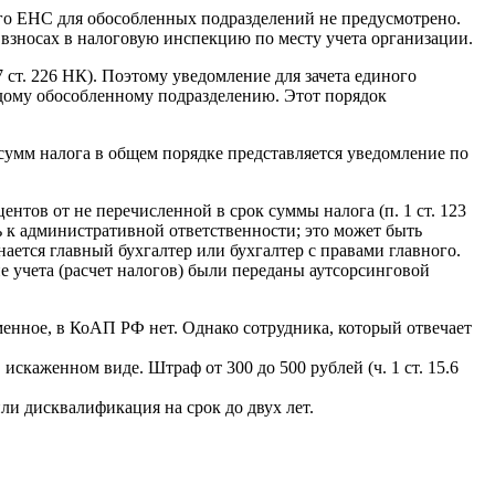
о ЕНС для обособленных подразделений не предусмотрено.
 взносах в налоговую инспекцию по месту учета организации.
ст. 226 НК). Поэтому уведомление для зачета единого
ждому обособленному подразделению. Этот порядок
сумм налога в общем порядке представляется уведомление по
тов от не перечисленной в срок суммы налога (п. 1 ст. 123
ь к административной ответственности; это может быть
ается главный бухгалтер или бухгалтер с правами главного.
е учета (расчет налогов) были переданы аутсорсинговой
енное, в КоАП РФ нет. Однако сотрудника, который отвечает
искаженном виде. Штраф от 300 до 500 рублей (ч. 1 ст. 15.6
или дисквалификация на срок до двух лет.