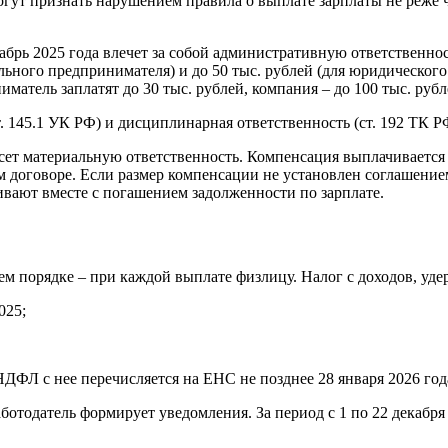
огут признать нарушением правила о выплате зарплаты не реже 
брь 2025 года влечет за собой административную ответственност
ального предпринимателя) и до 50 тыс. рублей (для юридическог
атель заплатят до 30 тыс. рублей, компания – до 100 тыс. рубл
. 145.1 УК РФ) и дисциплинарная ответственность (ст. 192 ТК Р
сет материальную ответственность. Компенсация выплачивается
договоре. Если размер компенсации не установлен соглашением с
вают вместе с погашением задолженности по зарплате.
ем порядке – при каждой выплате физлицу. Налог с доходов, уд
025;
ФЛ с нее перечисляется на ЕНС не позднее 28 января 2026 года (п.
отодатель формирует уведомления. За период с 1 по 22 декабря —