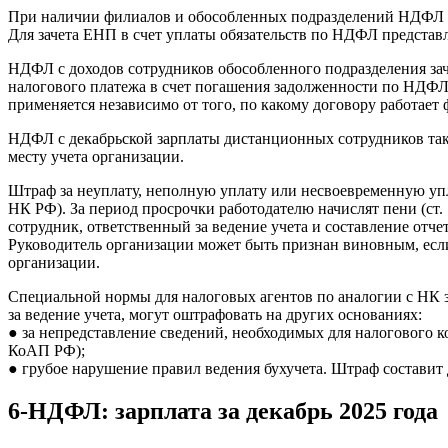
При наличии филиалов и обособленных подразделений НДФЛ п
Для зачета ЕНП в счет уплаты обязательств по НДФЛ представ
НДФЛ с доходов сотрудников обособленного подразделения зачи
налогового платежа в счет погашения задолженности по НДФЛ 
применяется независимо от того, по какому договору работает
НДФЛ с декабрьской зарплаты дистанционных сотрудников такж
месту учета организации.
Штраф за неуплату, неполную уплату или несвоевременную упла
НК РФ). За период просрочки работодателю начислят пени (ст
сотрудник, ответственный за ведение учета и составление отч
Руководитель организации может быть признан виновным, если
организации.
Специальной нормы для налоговых агентов по аналогии с НК з
за ведение учета, могут оштрафовать на других основаниях:
● за непредставление сведений, необходимых для налогового ко
КоАП РФ);
● грубое нарушение правил ведения бухучета. Штраф составит д
6-НДФЛ: зарплата за декабрь 2025 года