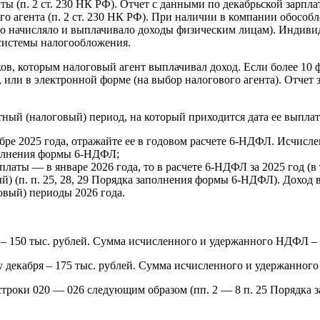
(п. 2 ст. 230 НК РФ). Отчет с данными по декабрьской зарплате
го агента (п. 2 ст. 230 НК РФ). При наличии в компании обосо
но начисляло и выплачивало доходы физическим лицам). Индив
 системы налогообложения.
ов, которым налоговый агент выплачивал доход. Если более 10 ф
или в электронной форме (на выбор налогового агента). Отчет 
етный (налоговый) период, на который приходится дата ее выпла
кабре 2025 года, отражайте ее в годовом расчете 6-НДФЛ. Исчис
заполнения формы 6-НДФЛ;
арплаты — в январе 2026 года, то в расчете 6-НДФЛ за 2025 год (
) (п. п. 25, 28, 29 Порядка заполнения формы 6-НДФЛ). Доход 
овый) периоды 2026 года.
 – 150 тыс. рублей. Сумма исчисленного и удержанного НДФЛ – 
у декабря – 175 тыс. рублей. Сумма исчисленного и удержанного
строки 020 — 026 следующим образом (пп. 2 — 8 п. 25 Порядка 