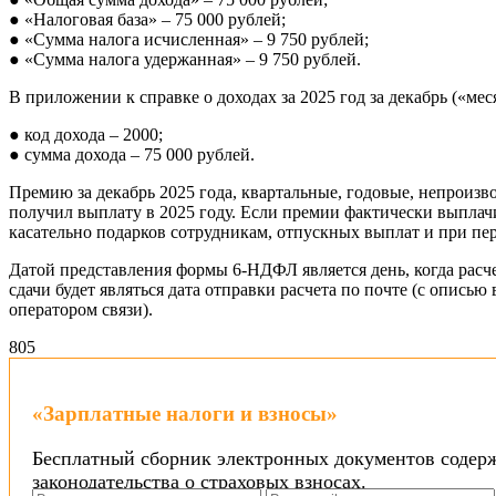
● «Налоговая база» – 75 000 рублей;
● «Сумма налога исчисленная» – 9 750 рублей;
● «Сумма налога удержанная» – 9 750 рублей.
В приложении к справке о доходах за 2025 год за декабрь («мес
● код дохода – 2000;
● сумма дохода – 75 000 рублей.
Премию за декабрь 2025 года, квартальные, годовые, непроизв
получил выплату в 2025 году. Если премии фактически выплачи
касательно подарков сотрудникам, отпускных выплат и при пе
Датой представления формы 6-НДФЛ является день, когда расч
сдачи будет являться дата отправки расчета по почте (с опис
оператором связи).
80
5
«Зарплатные налоги и взносы»
Бесплатный сборник электронных документов содерж
законодательства о страховых взносах.