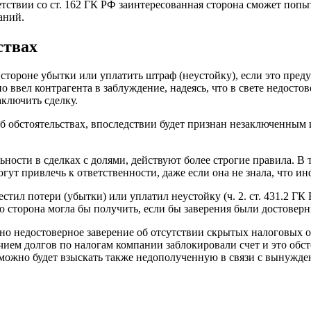
етствии со ст. 162 ГК РФ заинтересованная сторона сможет поп
аний.
ствах
й стороне убытки или уплатить штраф (неустойку), если это пре
но ввел контрагента в заблуждение, надеясь, что в свете недост
аключить сделку.
об обстоятельствах, впоследствии будет признан незаключенным
ности в сделках с долями, действуют более строгие правила. В 
могут привлечь к ответственности, даже если она не знала, что и
стил потери (убытки) или уплатил неустойку (ч. 2. ст. 431.2 ГК
 сторона могла бы получить, если бы заверения были достоверн
но недостоверное заверение об отсутствии скрытых налоговых о
ичием долгов по налогам компании заблокировали счет и это об
 можно будет взыскать также недополученную в связи с вынужд