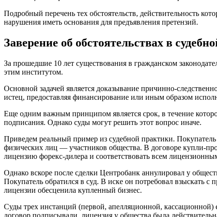
Подробный перечень тех обстоятельств, действительность кото
нарушения иметь основания для предъявления претензий.
Заверение об обстоятельствах в судебн
За прошедшие 10 лет существования в гражданском законодате
этим институтом.
Основной задачей является доказывание причинно-следственно
истец, предоставляя финансирование или иным образом исполня
Еще одним важным принципом является срок, в течение которог
подписания. Однако суды могут решить этот вопрос иначе.
Приведем реальный пример из судебной практики. Покупатель 
физических лиц — участников общества. В договоре купли-прод
лицензию форекс-дилера и соответствовать всем лицензионным 
Однако вскоре после сделки Центробанк аннулировал у общес
Покупатель обратился в суд. В иске он потребовал взыскать с
лицензии обесценила купленный бизнес.
Суды трех инстанций (первой, апелляционной, кассационной) е
договор подписывали, лицензия у общества была действительна