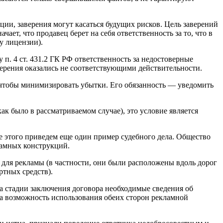
и, заверения могут касаться будущих рисков. Цель заверений
ет, что продавец берет на себя ответственность за то, что в
у лицензии).
 п. 4 ст. 431.2 ГК РФ ответственность за недостоверные
верения оказались не соответствующими действительности.
е, чтобы минимизировать убытки. Его обязанность — уведомить
ак было в рассматриваемом случае), это условие является
е этого приведем еще один пример судебного дела. Общество
ламных конструкций.
 для рекламы (в частности, они были расположены вдоль дорог
тных средств).
на стадии заключения договора необходимые сведения об
 на возможность использования обеих сторон рекламной