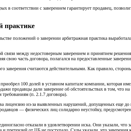
рых в соответствии с заверением гарантирует продавец, позволи
ой практике
льстве положений о заверении арбитражная практика выработал
й связи между недостоверным заверением и принятием решения 
я свою часть договора, полагался на предоставленные заверени
о заверения считаются действительными. Как правило, стороны 
приобрел 100 долей в уставном капитале компании, которая име
ажи продавцы дали заверение об обстоятельствах в том, что на 
требованиям (п. 2.1.7 договора).
тва лицензию из-за выявленных нарушений, допущенных еще до 
 продавцов — физических лиц солидарно неустойку, предусмотрен
диногласно отказали в удовлетворении иска. Они указали, что з
 и претензий от ЦБ не поступало. Суды указали, что заверения 