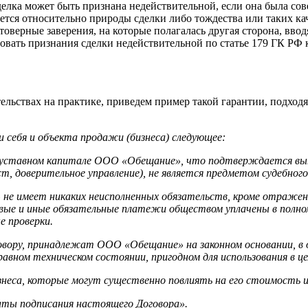
сделка может быть признана недействительной, если она была с
тся относительно природы сделки либо тождества или таких кач
оверные заверения, на которые полагалась другая сторона, ввод
бовать признания сделки недействительной по статье 179 ГК РФ
тельствах на практике, приведем пример такой гарантии, подхо
себя и объекта продажи (бизнеса) следующее:
и в уставном капитале ООО «Обещание», что подтверждается в
ест, доверительное управление), не является предметом судебно
не имеет никаких неисполненных обязательств, кроме отражен
вые и иные
обязательные платежи обществом уплачены в полном
е проверки.
говору, принадлежат ООО «Обещание» на законном основании, в
равном техническом
состоянии, пригодном для использования в ц
знеса, которые могут существенно повлиять на его стоимость 
аты подписания настоящего Договора».