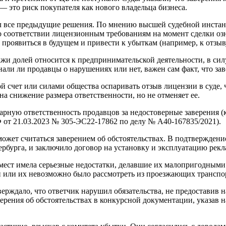
 это риск покупателя как нового владельца бизнеса.
 все предыдущие решения. По мнению высшей судебной инстанци
соответствии лицензионным требованиям на момент сделки означа
проявиться в будущем и привести к убыткам (например, к отзыв
жи долей относится к предпринимательской деятельности, в силу
нали ли продавцы о нарушениях или нет, важен сам факт, что за
свой счет или силами общества оспаривать отзыв лицензии в суд
а снижение размера ответственности, но не отменяет ее.
арную ответственность продавцов за недостоверные заверения (к
т 21.03.2023 № 305-ЭС22-17862 по делу № А40-167835/2021).
ожет считаться заверением об обстоятельствах. В подтверждени
рбурга, и заключило договор на установку и эксплуатацию рек
 мест имела серьезные недостатки, делавшие их малопригодными
или их невозможно было рассмотреть из проезжающих транспор
ерждало, что ответчик нарушил обязательства, не предоставив 
верения об обстоятельствах в конкурсной документации, указав