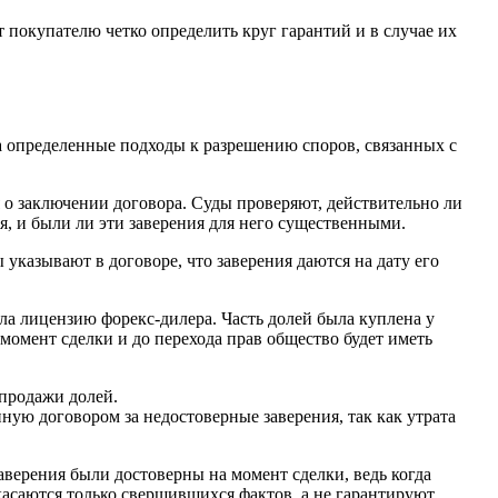
т покупателю четко определить круг гарантий и в случае их
а определенные подходы к разрешению споров, связанных с
о заключении договора. Суды проверяют, действительно ли
я, и были ли эти заверения для него существенными.
указывают в договоре, что заверения даются на дату его
ла лицензию форекс-дилера. Часть долей была куплена у
момент сделки и до перехода прав общество будет иметь
продажи долей.
ную договором за недостоверные заверения, так как утрата
аверения были достоверны на момент сделки, ведь когда
касаются только свершившихся фактов, а не гарантируют