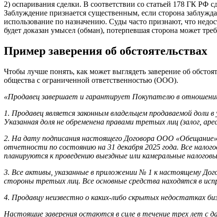
2) оспаривания сделки. В соответствии со статьей 178 ГК РФ 
Заблуждение признается существенным, если сторона заблуждае
использование по назначению. Суды часто признают, что недост
будет доказан умысел (обман), потерпевшая сторона может тре
Пример заверения об обстоятельствах
Чтобы лучше понять, как может выглядеть заверение об обстоя
общества с ограниченной ответственностью (ООО).
«Продавец завершает и гарантирует Покупателю в отношении 
1. Продавец является законным владельцем продаваемой дол
Указанная доля не обременена правами третьих лиц (залог, ар
2. На дату подписания настоящего Договора ООО «Обещание» 
отчетности по состоянию на 31 декабря 2025 года. Все налого
планируются к проведению выездные или камеральные налоговы
3. Все активы, указанные в приложении № 1 к настоящему До
стороны третьих лиц. Все основные средства находятся в исп
4. Продавцу неизвестно о каких-либо скрытых недостатках би
Настоящие заверения остаются в силе в течение трех лет с д