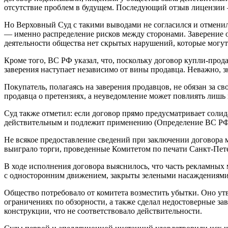
отсутствие проблем в будущем. Последующий отзыв лицензии —
Но Верховный Суд с такими выводами не согласился и отменил
— именно распределение рисков между сторонами. Заверение о 
деятельности общества нет скрытых нарушений, которые могут 
Кроме того, ВС РФ указал, что, поскольку договор купли-прода
заверения наступает независимо от вины продавца. Неважно, з
Покупатель, полагаясь на заверения продавцов, не обязан за 
продавца о претензиях, а неуведомление может повлиять лишь н
Суд также отметил: если договор прямо предусматривает солид
действительным и подлежит применению (Определение ВС РФ о
Не всякое предоставление сведений при заключении договора м
выиграло торги, проведенные Комитетом по печати Санкт-Пете
В ходе исполнения договора выяснилось, что часть рекламных
с односторонним движением, закрыты зелеными насаждениями 
Общество потребовало от комитета возместить убытки. Оно утв
ограничениях по обзорности, а также сделал недостоверные за
конструкции, что не соответствовало действительности.