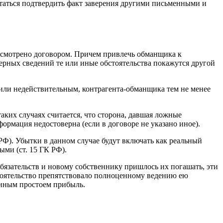
ытаться подтвердить факт заверения другими письменными и
дусмотрено договором. Причем привлечь обманщика к
оверных сведений те или иные обстоятельства покажутся другой
 или недействительным, контрагента-обманщика тем не менее
таких случаях считается, что сторона, давшая ложные
нформация недостоверна (если в договоре не указано иное).
 РФ). Убытки в данном случае будут включать как реальный
ыми (ст. 15 ГК РФ).
бязательств и новому собственнику пришлось их погашать, эти
стоятельство препятствовало полноценному ведению ею
енным простоем прибыль.