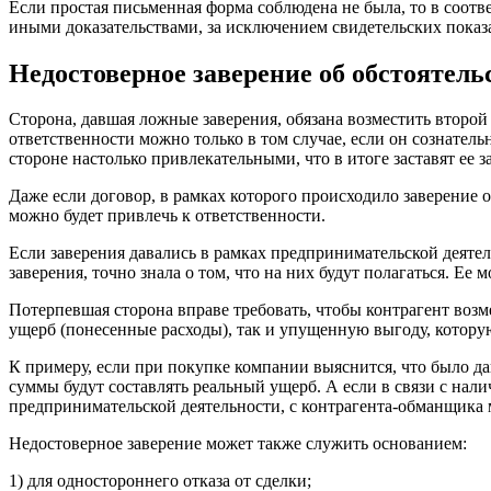
Если простая письменная форма соблюдена не была, то в соотв
иными доказательствами, за исключением свидетельских показ
Недостоверное заверение об обстоятель
Сторона, давшая ложные заверения, обязана возместить второ
ответственности можно только в том случае, если он сознатель
стороне настолько привлекательными, что в итоге заставят ее з
Даже если договор, в рамках которого происходило заверение 
можно будет привлечь к ответственности.
Если заверения давались в рамках предпринимательской деятель
заверения, точно знала о том, что на них будут полагаться. Ее 
Потерпевшая сторона вправе требовать, чтобы контрагент возме
ущерб (понесенные расходы), так и упущенную выгоду, которую
К примеру, если при покупке компании выяснится, что было да
суммы будут составлять реальный ущерб. А если в связи с нал
предпринимательской деятельности, с контрагента-обманщика
Недостоверное заверение может также служить основанием:
1) для одностороннего отказа от сделки;