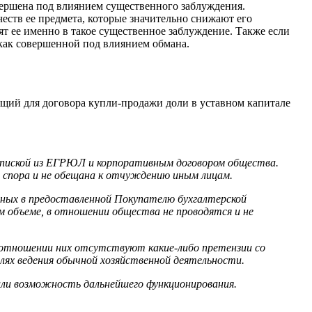
овершена под влиянием существенного заблуждения.
еств ее предмета, которые значительно снижают его
ят ее именно в такое существенное заблуждение. Также если
 как совершенной под влиянием обмана.
дящий для договора купли-продажи доли в уставном капитале
ыпиской из ЕГРЮЛ и корпоративным договором
общества.
го спора и не обещана к отчуждению иным лицам.
ных в предоставленной Покупателю бухгалтерской
 объеме, в отношении общества не проводятся и не
 отношении них отсутствуют какие-либо претензии со
елях ведения обычной хозяйственной деятельности.
или возможность дальнейшего функционирования.