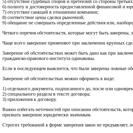
5) отсутствие судебных споров и претензий со стороны третьих
6) полноту и достоверность предоставленной финансовой и ю
7) отсутствие санкций в отношении компании;
8) соответствие цены сделки рыночной;
9) обещание не совершать определенные действия или, наобор
Четкого перечня обстоятельств, которые могут быть заверены, з
Чаще всего заверение применяют при заключении крупных сде
Заверение об обстоятельствах может быть дано как при заключ
гражданско-правового института одинаковы.
Если в последующем выяснится, что были заверены ложные об
Заверение об обстоятельствах можно оформить в виде:
1) отдельного документа, подписанного до, после или одновре
2) специального раздела в тексте договора;
3) приложения к договору.
Важно избегать неточностей при описании обстоятельств, кото
признать заверение юридически значимым.
Строгих требований к форме заверения закон не предъявляет, 