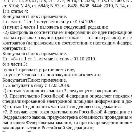
N 1, ст. 15, 30, 41; N 9, ст. 1277; N 14, ст. 2004; N 18, ст. 2660; N
ст. 5104; N 45, ст. 6848; N 53, ст. 8428, 8438, 8444; 2019, N 14,
1) в статье 4:
КонсультантПлюс: примечание.
Пп. «а» п. 1 ст. 1 вступает в силу с 01.04.2020.
а) пункт 2 части 1 изложить в следующей редакции:
«2) контроль за соответствием информации об идентификацио
планах-графиках закупок (далее также — планы-графики), изв
контрактов (направляемых в соответствии с настоящим Федер
контракты);»;
КонсультантПлюс: примечание.
Пп. «б» п. 1 ст. 1 вступает в силу с 01.10.2019.
б) в части 3:
пункт 1 признать утратившим силу;
в пункте 3 слова «планов закупок и» исключить;
КонсультантПлюс: примечание.
П. 2 вступает в силу с 12.05.2019.
2) статью 5 дополнить частью 3 следующего содержания:
«3. Правительство Российской Федерации определяет порядок
специализированной электронной площадке информации и док
3) статью 15 дополнить частью 7 следующего содержания:
«7. В случае, если законодательством Российской Федерации с 
Федерального закона, предусмотрена обязанность проведения 
настоящим Федеральным законом, то при их проведении положен
законодательством Российской Федерации.»;