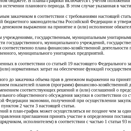
тном бюджете. В планы-графики включается с учетом положений
 истечении планового периода. В этом случае указанная в част
ым заказчиком в соответствии с требованиями настоящей стать
бюджетного законодательства Российской Федерации и утвержда
в денежном выражении на принятие и (или) исполнение обязател
м учреждениями, государственным, муниципальным унитарными
сти государственного, муниципального учреждений, государств
ия соответственно плана финансово-хозяйственной деятельности
твенного, муниципального унитарных предприятий.
ленных в соответствии со статьей 19 настоящего Федерального з
 и (или) нормативных затрат на обеспечение функций государств
ного до заказчика объема прав в денежном выражении на приняти
ием показателей планов (программ) финансово-хозяйственной 
енением соответствующих решений и (или) соглашений о предо
тельного общественного обсуждения закупки в соответствии со с
ской Федерации экономии, полученной при осуществлении закупк
пунктом 2 части 3 настоящей статьи.
нений в план-график может осуществляться не позднее чем за о
правления приглашения принять участие в определении поставщ
рядчиком, исполнителем) в соответствии с частью 1 статьи 93 н