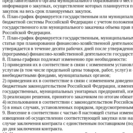
представительного органа муниципального образования о мес
информация о закупках, осуществление которых планируется по
закупок на весь срок планируемых закупок.
6. План-график формируется государственным или муниципальн
бюджетной системы Российской Федерации с учетом положений 
государственного или муниципального заказчика объема прав 
Российской Федерации.
7. План-график формируется государственным, муниципальны
статьи при планировании финансово-хозяйственной деятельно
утверждается в течение десяти рабочих дней после утвержден
(программы) финансово-хозяйственной деятельности государс
8. Планы-графики подлежат изменению при необходимости:
1) приведения их в соответствие в связи с изменением установ
услугам (в том числе предельной цены товаров, работ, услуг)
внебюджетными фондами, муниципальных органов;
2) приведения их в соответствие в связи с изменением доведен
бюджетным законодательством Российской Федерации, изменен
государственных, муниципальных унитарных предприятий, изм
3) реализации решения, принятого заказчиком по итогам обяза
4) использования в соответствии с законодательством Россий
5) в иных случаях, установленных порядком, предусмотренным 
9. Внесение в соответствии с частью 8 настоящей статьи изме
извещения об осуществлении соответствующей закупки или на
случае заключения контракта с единственным поставщиком (под
до дня заключения контракта.