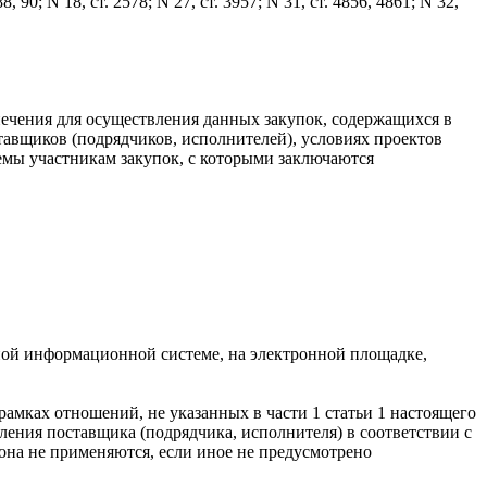
 88, 90; N 18, ст. 2578; N 27, ст. 3957; N 31, ст. 4856, 4861; N 32,
ечения для осуществления данных закупок, содержащихся в
тавщиков (подрядчиков, исполнителей), условиях проектов
мы участникам закупок, с которыми заключаются
ной информационной системе, на электронной площадке,
рамках отношений, не указанных в части 1 статьи 1 настоящего
ления поставщика (подрядчика, исполнителя) в соответствии с
кона не применяются, если иное не предусмотрено