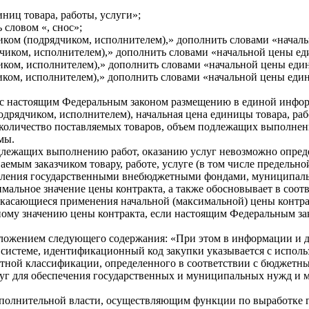
ниц товара, работы, услуги»;
 словом «, снос»;
иком (подрядчиком, исполнителем),» дополнить словами «началь
дчиком, исполнителем),» дополнить словами «начальной цены ед
иком, исполнителем),» дополнить словами «начальной цены един
иком, исполнителем),» дополнить словами «начальной цены един
 с настоящим Федеральным законом размещению в единой информ
дрядчиком, исполнителем), начальная цена единицы товара, рабо
ли количество поставляемых товаров, объем подлежащих выполне
мы.
одлежащих выполнению работ, оказанию услуг невозможно опреде
аемым заказчиком товару, работе, услуге (в том числе предельно
авления государственными внебюджетными фондами, муниципаль
мальное значение цены контракта, а также обосновывает в соотв
касающиеся применения начальной (максимальной) цены контракт
ому значению цены контракта, если настоящим Федеральным зак
редложением следующего содержания: «При этом в информации и 
истеме, идентификационный код закупки указывается с испол
жетной классификации, определенного в соответствии с бюджетн
слуг для обеспечения государственных и муниципальных нужд и 
 исполнительной власти, осуществляющим функции по выработке