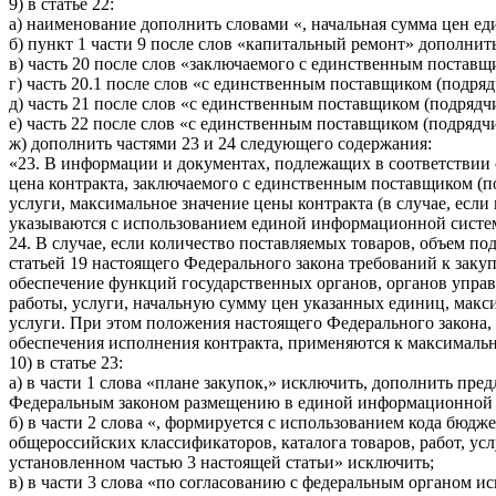
9) в статье 22:
а) наименование дополнить словами «, начальная сумма цен еди
б) пункт 1 части 9 после слов «капитальный ремонт» дополнить
в) часть 20 после слов «заключаемого с единственным поставщ
г) часть 20.1 после слов «с единственным поставщиком (подря
д) часть 21 после слов «с единственным поставщиком (подрядч
е) часть 22 после слов «с единственным поставщиком (подрядч
ж) дополнить частями 23 и 24 следующего содержания:
«23. В информации и документах, подлежащих в соответствии
цена контракта, заключаемого с единственным поставщиком (по
услуги, максимальное значение цены контракта (в случае, ес
указываются с использованием единой информационной систе
24. В случае, если количество поставляемых товаров, объем п
статьей 19 настоящего Федерального закона требований к закуп
обеспечение функций государственных органов, органов упр
работы, услуги, начальную сумму цен указанных единиц, макси
услуги. При этом положения настоящего Федерального закона, 
обеспечения исполнения контракта, применяются к максимальн
10) в статье 23:
а) в части 1 слова «плане закупок,» исключить, дополнить п
Федеральным законом размещению в единой информационной с
б) в части 2 слова «, формируется с использованием кода бюд
общероссийских классификаторов, каталога товаров, работ, у
установленном частью 3 настоящей статьи» исключить;
в) в части 3 слова «по согласованию с федеральным органом