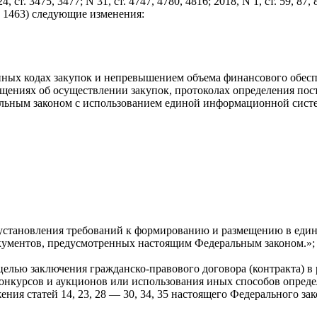
 24, ст. 3475, 3477; N 31, ст. 4747, 4780, 4816; 2018, N 1, ст. 59, 87,
 ст. 1463) следующие изменения:
нных кодах закупок и непревышением объема финансового обесп
ещениях об осуществлении закупок, протоколах определения пос
альным законом с использованием единой информационной систе
 установления требований к формированию и размещению в еди
ументов, предусмотренных настоящим Федеральным законом.»;
целью заключения гражданско-правового договора (контракта) в 
конкурсов и аукционов или использования иных способов опреде
ия статей 14, 23, 28 — 30, 34, 35 настоящего Федерального за