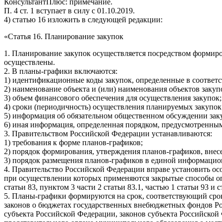
КонсультантПлюс: примечание.
П. 4 ст. 1 вступает в силу с 01.10.2019.
4) статью 16 изложить в следующей редакции:
«Статья 16. Планирование закупок
1. Планирование закупок осуществляется посредством формиро
осуществлены.
2. В планы-графики включаются:
1) идентификационные коды закупок, определенные в соответст
2) наименование объекта и (или) наименования объектов закуп
3) объем финансового обеспечения для осуществления закупок;
4) сроки (периодичность) осуществления планируемых закупок
5) информация об обязательном общественном обсуждении закуп
6) иная информация, определенная порядком, предусмотренным
3. Правительством Российской Федерации устанавливаются:
1) требования к форме планов-графиков;
2) порядок формирования, утверждения планов-графиков, внес
3) порядок размещения планов-графиков в единой информацио
4. Правительство Российской Федерации вправе установить ос
при осуществлении которых применяются закрытые способы опр
статьи 83, пунктом 3 части 2 статьи 83.1, частью 1 статьи 93 и
5. Планы-графики формируются на срок, соответствующий сро
законов о бюджетах государственных внебюджетных фондов Ро
субъекта Российской Федерации, законов субъекта Российско