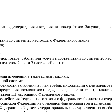
вания, утверждения и ведения планов-графиков. Закупки, не п
вии со статьей 23 настоящего Федерального закона;
ок;
;
ок товара, работы или услуги в соответствии со статьей 20 нас
 пунктом 2 части 3 настоящей статьи.
ения изменений в такие планы-графики;
нной системе.
обенности включения в план-график информации о централизова
еделения поставщиков (подрядчиков, исполнителей), а также о
 статьей 111 настоящего Федерального закона.
ку действия федерального закона о федеральном бюджете на оч
ссийской Федерации на очередной финансовый год и плановый 
й Федерации о бюджетах территориальных государственных вне