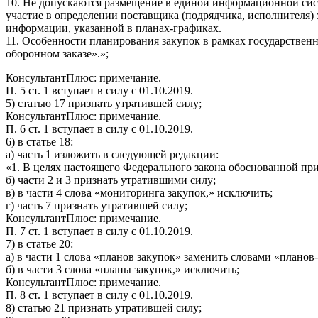
10. Не допускаются размещение в единой информационной сис
участие в определении поставщика (подрядчика, исполнителя
информации, указанной в планах-графиках.
11. Особенности планирования закупок в рамках государствен
оборонном заказе».»;
КонсультантПлюс: примечание.
П. 5 ст. 1 вступает в силу с 01.10.2019.
5) статью 17 признать утратившей силу;
КонсультантПлюс: примечание.
П. 6 ст. 1 вступает в силу с 01.10.2019.
6) в статье 18:
а) часть 1 изложить в следующей редакции:
«1. В целях настоящего Федерального закона обоснованной при
б) части 2 и 3 признать утратившими силу;
в) в части 4 слова «мониторинга закупок,» исключить;
г) часть 7 признать утратившей силу;
КонсультантПлюс: примечание.
П. 7 ст. 1 вступает в силу с 01.10.2019.
7) в статье 20:
а) в части 1 слова «планов закупок» заменить словами «планов
б) в части 3 слова «планы закупок,» исключить;
КонсультантПлюс: примечание.
П. 8 ст. 1 вступает в силу с 01.10.2019.
8) статью 21 признать утратившей силу;