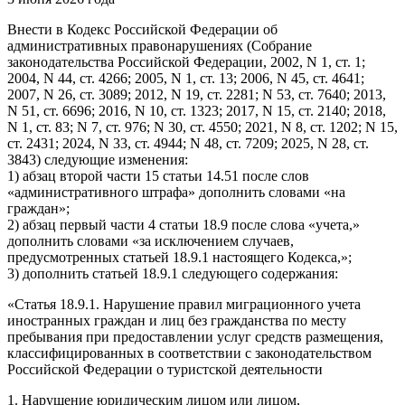
Внести в Кодекс Российской Федерации об
административных правонарушениях (Собрание
законодательства Российской Федерации, 2002, N 1, ст. 1;
2004, N 44, ст. 4266; 2005, N 1, ст. 13; 2006, N 45, ст. 4641;
2007, N 26, ст. 3089; 2012, N 19, ст. 2281; N 53, ст. 7640; 2013,
N 51, ст. 6696; 2016, N 10, ст. 1323; 2017, N 15, ст. 2140; 2018,
N 1, ст. 83; N 7, ст. 976; N 30, ст. 4550; 2021, N 8, ст. 1202; N 15,
ст. 2431; 2024, N 33, ст. 4944; N 48, ст. 7209; 2025, N 28, ст.
3843) следующие изменения:
1) абзац второй части 15 статьи 14.51 после слов
«административного штрафа» дополнить словами «на
граждан»;
2) абзац первый части 4 статьи 18.9 после слова «учета,»
дополнить словами «за исключением случаев,
предусмотренных статьей 18.9.1 настоящего Кодекса,»;
3) дополнить статьей 18.9.1 следующего содержания:
«Статья 18.9.1. Нарушение правил миграционного учета
иностранных граждан и лиц без гражданства по месту
пребывания при предоставлении услуг средств размещения,
классифицированных в соответствии с законодательством
Российской Федерации о туристской деятельности
1. Нарушение юридическим лицом или лицом,