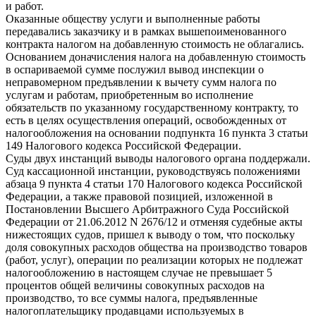
и работ.
Оказанные обществу услуги и выполненные работы
передавались заказчику и в рамках вышепоименованного
контракта налогом на добавленную стоимость не облагались.
Основанием доначисления налога на добавленную стоимость
в оспариваемой сумме послужил вывод инспекции о
неправомерном предъявлении к вычету сумм налога по
услугам и работам, приобретенным во исполнение
обязательств по указанному государственному контракту, то
есть в целях осуществления операций, освобожденных от
налогообложения на основании подпункта 16 пункта 3 статьи
149 Налогового кодекса Российской Федерации.
Суды двух инстанций выводы налогового органа поддержали.
Суд кассационной инстанции, руководствуясь положениями
абзаца 9 пункта 4 статьи 170 Налогового кодекса Российской
Федерации, а также правовой позицией, изложенной в
Постановлении Высшего Арбитражного Суда Российской
Федерации от 21.06.2012 N 2676/12 и отменяя судебные акты
нижестоящих судов, пришел к выводу о том, что поскольку
доля совокупных расходов общества на производство товаров
(работ, услуг), операции по реализации которых не подлежат
налогообложению в настоящем случае не превышает 5
процентов общей величины совокупных расходов на
производство, то все суммы налога, предъявленные
налогоплательщику продавцами используемых в