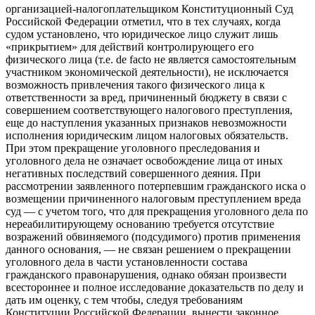
организацией-налогоплательщиком Конституционный Суд
Российской Федерации отметил, что в тех случаях, когда
судом установлено, что юридическое лицо служит лишь
«прикрытием» для действий контролирующего его
физического лица (т.е. de facto не является самостоятельным
участником экономической деятельности), не исключается
возможность привлечения такого физического лица к
ответственности за вред, причиненный бюджету в связи с
совершением соответствующего налогового преступления,
еще до наступления указанных признаков невозможности
исполнения юридическим лицом налоговых обязательств.
При этом прекращение уголовного преследования и
уголовного дела не означает освобождение лица от иных
негативных последствий совершенного деяния. При
рассмотрении заявленного потерпевшим гражданского иска о
возмещении причиненного налоговым преступлением вреда
суд — с учетом того, что для прекращения уголовного дела по
нереабилитирующему основанию требуется отсутствие
возражений обвиняемого (подсудимого) против применения
данного основания, — не связан решением о прекращении
уголовного дела в части установленности состава
гражданского правонарушения, однако обязан произвести
всестороннее и полное исследование доказательств по делу и
дать им оценку, с тем чтобы, следуя требованиям
Конституции Российской Федерации, вынести законное,