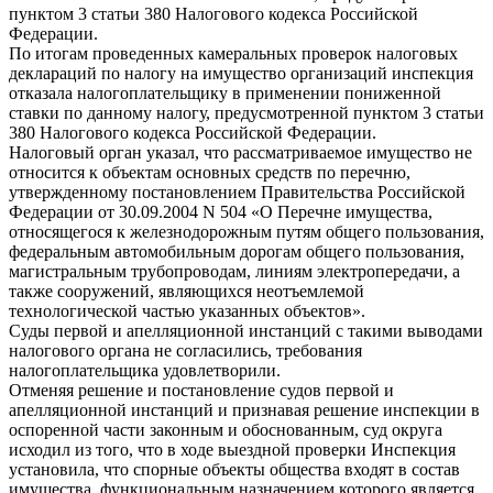
пунктом 3 статьи 380 Налогового кодекса Российской
Федерации.
По итогам проведенных камеральных проверок налоговых
деклараций по налогу на имущество организаций инспекция
отказала налогоплательщику в применении пониженной
ставки по данному налогу, предусмотренной пунктом 3 статьи
380 Налогового кодекса Российской Федерации.
Налоговый орган указал, что рассматриваемое имущество не
относится к объектам основных средств по перечню,
утвержденному постановлением Правительства Российской
Федерации от 30.09.2004 N 504 «О Перечне имущества,
относящегося к железнодорожным путям общего пользования,
федеральным автомобильным дорогам общего пользования,
магистральным трубопроводам, линиям электропередачи, а
также сооружений, являющихся неотъемлемой
технологической частью указанных объектов».
Суды первой и апелляционной инстанций с такими выводами
налогового органа не согласились, требования
налогоплательщика удовлетворили.
Отменяя решение и постановление судов первой и
апелляционной инстанций и признавая решение инспекции в
оспоренной части законным и обоснованным, суд округа
исходил из того, что в ходе выездной проверки Инспекция
установила, что спорные объекты общества входят в состав
имущества, функциональным назначением которого является