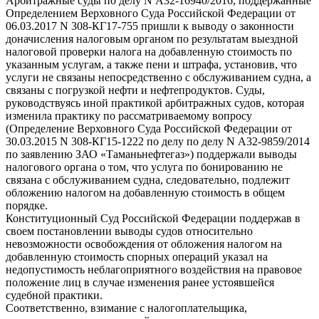
Арбитражные суды по делу N А32-16940/2016, поддержанные
Определением Верховного Суда Российской Федерации от
06.03.2017 N 308-КГ17-755 пришли к выводу о законности
доначисления налоговым органом по результатам выездной
налоговой проверки налога на добавленную стоимость по
указанным услугам, а также пени и штрафа, установив, что
услуги не связаны непосредственно с обслуживанием судна, а
связаны с погрузкой нефти и нефтепродуктов. Суды,
руководствуясь иной практикой арбитражных судов, которая
изменила практику по рассматриваемому вопросу
(Определение Верховного Суда Российской Федерации от
30.03.2015 N 308-КГ15-1222 по делу по делу N А32-9859/2014
по заявлению ЗАО «Таманьнефтегаз») поддержали выводы
налогового органа о том, что услуга по бонированию не
связана с обслуживанием судна, следовательно, подлежит
обложению налогом на добавленную стоимость в общем
порядке.
Конституционный Суд Российской Федерации поддержав в
своем постановлении выводы судов относительно
невозможности освобождения от обложения налогом на
добавленную стоимость спорных операций указал на
недопустимость неблагоприятного воздействия на правовое
положение лиц в случае изменения ранее устоявшейся
судебной практики.
Соответственно, взимание с налогоплательщика,