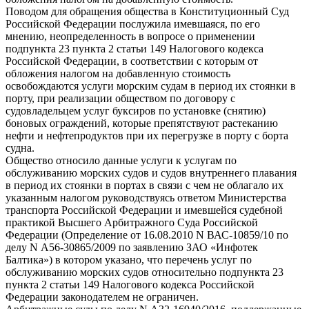
Поводом для обращения общества в Конституционный Суд
Российской Федерации послужила имевшаяся, по его
мнению, неопределенность в вопросе о применении
подпункта 23 пункта 2 статьи 149 Налогового кодекса
Российской Федерации, в соответствии с которым от
обложения налогом на добавленную стоимость
освобождаются услуги морским судам в период их стоянки в
порту, при реализации обществом по договору с
судовладельцем услуг буксиров по установке (снятию)
боновых ограждений, которые препятствуют растеканию
нефти и нефтепродуктов при их перегрузке в порту с борта
судна.
Общество относило данные услуги к услугам по
обслуживанию морских судов и судов внутреннего плавания
в период их стоянки в портах в связи с чем не облагало их
указанным налогом руководствуясь ответом Министерства
транспорта Российской Федерации и имевшейся судебной
практикой Высшего Арбитражного Суда Российской
Федерации (Определение от 16.08.2010 N ВАС-10859/10 по
делу N А56-30865/2009 по заявлению ЗАО «Инфотек
Балтика») в котором указано, что перечень услуг по
обслуживанию морских судов относительно подпункта 23
пункта 2 статьи 149 Налогового кодекса Российской
Федерации законодателем не ограничен.