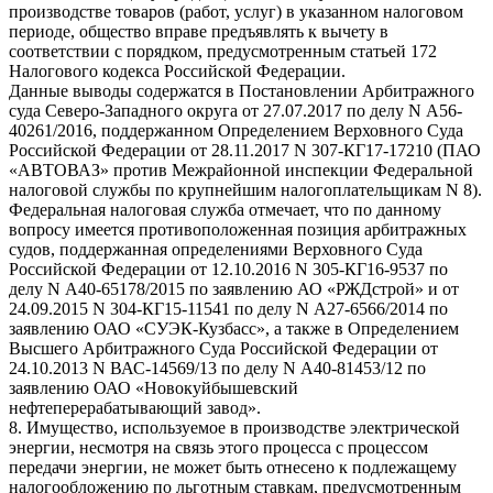
производстве товаров (работ, услуг) в указанном налоговом
периоде, общество вправе предъявлять к вычету в
соответствии с порядком, предусмотренным статьей 172
Налогового кодекса Российской Федерации.
Данные выводы содержатся в Постановлении Арбитражного
суда Северо-Западного округа от 27.07.2017 по делу N А56-
40261/2016, поддержанном Определением Верховного Суда
Российской Федерации от 28.11.2017 N 307-КГ17-17210 (ПАО
«АВТОВАЗ» против Межрайонной инспекции Федеральной
налоговой службы по крупнейшим налогоплательщикам N 8).
Федеральная налоговая служба отмечает, что по данному
вопросу имеется противоположенная позиция арбитражных
судов, поддержанная определениями Верховного Суда
Российской Федерации от 12.10.2016 N 305-КГ16-9537 по
делу N А40-65178/2015 по заявлению АО «РЖДстрой» и от
24.09.2015 N 304-КГ15-11541 по делу N А27-6566/2014 по
заявлению ОАО «СУЭК-Кузбасс», а также в Определением
Высшего Арбитражного Суда Российской Федерации от
24.10.2013 N ВАС-14569/13 по делу N А40-81453/12 по
заявлению ОАО «Новокуйбышевский
нефтеперерабатывающий завод».
8. Имущество, используемое в производстве электрической
энергии, несмотря на связь этого процесса с процессом
передачи энергии, не может быть отнесено к подлежащему
налогообложению по льготным ставкам, предусмотренным