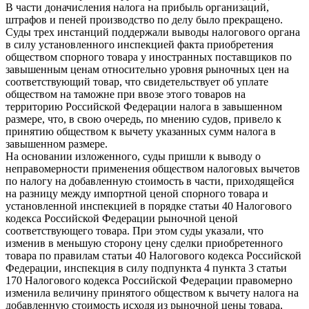
В части доначисления налога на прибыль организаций,
штрафов и пеней производство по делу было прекращено.
Суды трех инстанций поддержали выводы налогового органа
в силу установленного инспекцией факта приобретения
обществом спорного товара у иностранных поставщиков по
завышенным ценам относительно уровня рыночных цен на
соответствующий товар, что свидетельствует об уплате
обществом на таможне при ввозе этого товаров на
территорию Российской Федерации налога в завышенном
размере, что, в свою очередь, по мнению судов, привело к
принятию обществом к вычету указанных сумм налога в
завышенном размере.
На основании изложенного, суды пришли к выводу о
неправомерности применения обществом налоговых вычетов
по налогу на добавленную стоимость в части, приходящейся
на разницу между импортной ценой спорного товара и
установленной инспекцией в порядке статьи 40 Налогового
кодекса Российской Федерации рыночной ценой
соответствующего товара. При этом суды указали, что
изменив в меньшую сторону цену сделки приобретенного
товара по правилам статьи 40 Налогового кодекса Российской
Федерации, инспекция в силу подпункта 4 пункта 3 статьи
170 Налогового кодекса Российской Федерации правомерно
изменила величину принятого обществом к вычету налога на
добавленную стоимость исходя из рыночной цены товара,