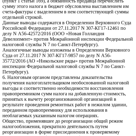
(пункт 1 статьи 169), а обязанность продавца перечислить
сумму этого налога в бюджет обусловлена выставлением им
счета-фактуры с выделением в нем соответствующей суммы
отдельной строкой.
Данные выводы содержатся в Определении Верховного Суда
Российской Федерации от 27.11.2017 N 307-КГ17-12461 по
делу N А56-42572/2016 (ООО «Новая Голландия
Девелопмент» против Межрайонной инспекции Федеральной
налоговой службы N 7 по Санкт-Петербургу).
Аналогичные выводы изложены в Определении Верховного
Суда от 27.11.2017 N 307-КГ17-9857 по делу N А56-
35772/2016 (АО «Никольские ряды» против Межрайонной
инспекции Федеральной налоговой службы N 7 по Санкт-
Петербургу).
6. Налоговым органом представлены доказательства
получения налогоплательщиком необоснованной налоговой
выгоды и соответственно необходимости восстановления
правопреемником сумм налога на добавленную стоимость,
принятых к вычету реорганизованной организацией в
результате проведения ремонтных работ в нежилом здании,
переданном правопреемнику для использования в
необлагаемых указанным налогом операциях.
Общество, применявшее до реорганизации общий режим
налогообложения, прекратило деятельность путем
реорганизации в форме присоединения к проверяемому