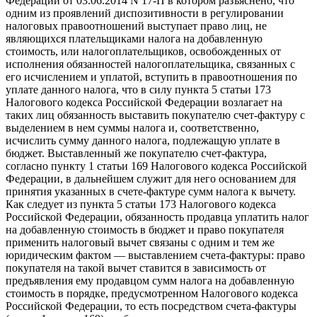
Федерации от 03.06.2014 N 17-П в котором разъяснено, что
одним из проявлений диспозитивности в регулировании
налоговых правоотношений выступает право лиц, не
являющихся плательщиками налога на добавленную
стоимость, или налогоплательщиков, освобожденных от
исполнения обязанностей налогоплательщика, связанных с
его исчислением и уплатой, вступить в правоотношения по
уплате данного налога, что в силу пункта 5 статьи 173
Налогового кодекса Российской Федерации возлагает на
таких лиц обязанность выставить покупателю счет-фактуру с
выделением в нем суммы налога и, соответственно,
исчислить сумму данного налога, подлежащую уплате в
бюджет. Выставленный же покупателю счет-фактура,
согласно пункту 1 статьи 169 Налогового кодекса Российской
Федерации, в дальнейшем служит для него основанием для
принятия указанных в счете-фактуре сумм налога к вычету.
Как следует из пункта 5 статьи 173 Налогового кодекса
Российской Федерации, обязанность продавца уплатить налог
на добавленную стоимость в бюджет и право покупателя
применить налоговый вычет связаны с одним и тем же
юридическим фактом — выставлением счета-фактуры: право
покупателя на такой вычет ставится в зависимость от
предъявления ему продавцом сумм налога на добавленную
стоимость в порядке, предусмотренном Налогового кодекса
Российской Федерации, то есть посредством счета-фактуры