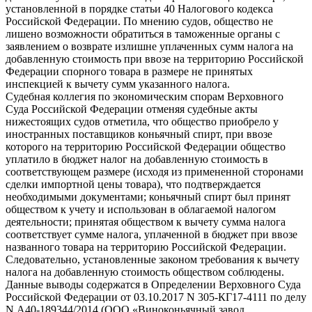
установленной в порядке статьи 40 Налогового кодекса
Российской Федерации. По мнению судов, общество не
лишено возможности обратиться в таможенные органы с
заявлением о возврате излишне уплаченных сумм налога на
добавленную стоимость при ввозе на территорию Российской
Федерации спорного товара в размере не принятых
инспекцией к вычету сумм указанного налога.
Судебная коллегия по экономическим спорам Верховного
Суда Российской Федерации отменяя судебные акты
нижестоящих судов отметила, что общество приобрело у
иностранных поставщиков коньячный спирт, при ввозе
которого на территорию Российской Федерации общество
уплатило в бюджет налог на добавленную стоимость в
соответствующем размере (исходя из примененной сторонами
сделки импортной цены товара), что подтверждается
необходимыми документами; коньячный спирт был принят
обществом к учету и использован в облагаемой налогом
деятельности; принятая обществом к вычету сумма налога
соответствует сумме налога, уплаченной в бюджет при ввозе
названного товара на территорию Российской Федерации.
Следовательно, установленные законом требования к вычету
налога на добавленную стоимость обществом соблюдены.
Данные выводы содержатся в Определении Верховного Суда
Российской Федерации от 03.10.2017 N 305-КГ17-4111 по делу
N А40-189344/2014 (ООО «Виноконьячный завод