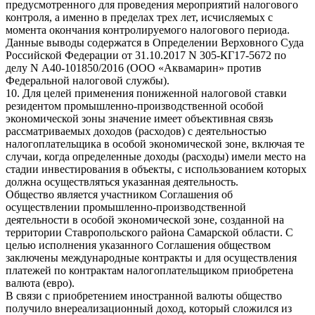
предусмотренного для проведения мероприятий налогового
контроля, а именно в пределах трех лет, исчисляемых с
момента окончания контролируемого налогового периода.
Данные выводы содержатся в Определении Верховного Суда
Российской Федерации от 31.10.2017 N 305-КГ17-5672 по
делу N А40-101850/2016 (ООО «Аквамарин» против
Федеральной налоговой службы).
10. Для целей применения пониженной налоговой ставки
резидентом промышленно-производственной особой
экономической зоны значение имеет объективная связь
рассматриваемых доходов (расходов) с деятельностью
налогоплательщика в особой экономической зоне, включая те
случаи, когда определенные доходы (расходы) имели место на
стадии инвестирования в объекты, с использованием которых
должна осуществляться указанная деятельность.
Общество является участником Соглашения об
осуществлении промышленно-производственной
деятельности в особой экономической зоне, созданной на
территории Ставропольского района Самарской области. С
целью исполнения указанного Соглашения обществом
заключены международные контракты и для осуществления
платежей по контрактам налогоплательщиком приобретена
валюта (евро).
В связи с приобретением иностранной валюты общество
получило внереализационный доход, который сложился из