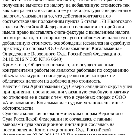
получение вычетов по налогу на добавленную стоимость так
как контрагенты выставили ему счета-фактуры с выделенным
налогом, указывал на то, что действия контрагентов
соответствовали положениям пункта 5 статьи 173 Налогового
кодекса Российской Федерации на основании которой они
имели право выставлять счета-фактуры с выделением налога,
несмотря на то, что спорные услуги от обложения налогом на
добавленную стоимость освобождены (ссылался на судебную
практику по спорам ООО «Авиакомпания Когалымавиа» —
Определение Верховного Суда Российской Федерации от
24.10.2016 N 305-КГ16-6640).
Кроме того, Общество полагало, что осуществленные
контрагентами работы не являются работами по сохранению
объекта культурного наследия, реализация которых не
облагается налогом на добавленную стоимость.
Вместе с тем Арбитражный суд Северо-Западного округа учел
при принятии постановления указанную судебную практику,
но отклонил ее в связи с тем, что в судебных спорах с ООО
«Авиакомпания Когалымавиа» судами установлены иные
обстоятельства.
Судебная коллегия по экономическим спорам Верховного
Суда Российской Федерации не соглашаясь с такими
выводами суда кассационной инстанции сослалась на
постановление Конституционного Суда Российской