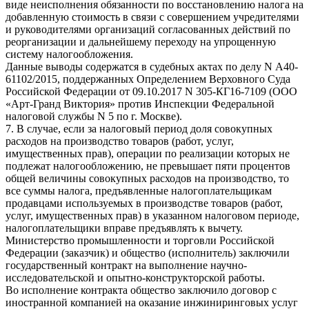
виде неисполнения обязанности по восстановлению налога на
добавленную стоимость в связи с совершением учредителями
и руководителями организаций согласованных действий по
реорганизации и дальнейшему переходу на упрощенную
систему налогообложения.
Данные выводы содержатся в судебных актах по делу N А40-
61102/2015, поддержанных Определением Верховного Суда
Российской Федерации от 09.10.2017 N 305-КГ16-7109 (ООО
«Арт-Гранд Виктория» против Инспекции Федеральной
налоговой службы N 5 по г. Москве).
7. В случае, если за налоговый период доля совокупных
расходов на производство товаров (работ, услуг,
имущественных прав), операции по реализации которых не
подлежат налогообложению, не превышает пяти процентов
общей величины совокупных расходов на производство, то
все суммы налога, предъявленные налогоплательщикам
продавцами используемых в производстве товаров (работ,
услуг, имущественных прав) в указанном налоговом периоде,
налогоплательщики вправе предъявлять к вычету.
Министерство промышленности и торговли Российской
Федерации (заказчик) и общество (исполнитель) заключили
государственный контракт на выполнение научно-
исследовательской и опытно-конструкторской работы.
Во исполнение контракта общество заключило договор с
иностранной компанией на оказание инжиниринговых услуг