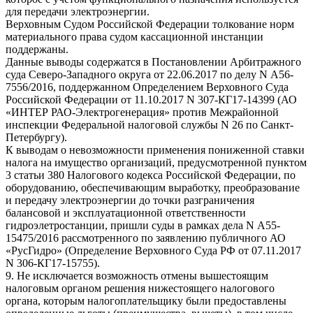
для передачи электроэнергии.
Верховным Судом Российской Федерации толкование норм
материального права судом кассационной инстанции
поддержаны.
Данные выводы содержатся в Постановлении Арбитражного
суда Северо-Западного округа от 22.06.2017 по делу N А56-
7556/2016, поддержанном Определением Верховного Суда
Российской Федерации от 11.10.2017 N 307-КГ17-14399 (АО
«ИНТЕР РАО-Электрогенерация» против Межрайонной
инспекции Федеральной налоговой службы N 26 по Санкт-
Петербургу).
К выводам о невозможности применения пониженной ставки
налога на имущество организаций, предусмотренной пунктом
3 статьи 380 Налогового кодекса Российской Федерации, по
оборудованию, обеспечивающим выработку, преобразование
и передачу электроэнергии до точки разграничения
балансовой и эксплуатационной ответственности
гидроэлетростанции, пришли суды в рамках дела N А55-
15475/2016 рассмотренного по заявлению публичного АО
«РусГидро» (Определение Верховного Суда РФ от 07.11.2017
N 306-КГ17-15755).
9. Не исключается возможность отмены вышестоящим
налоговым органом решения нижестоящего налогового
органа, которым налогоплательщику были предоставлены