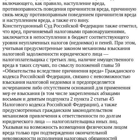
включающего, как правило, наступление вреда,
противоправность поведения причинителя вреда, причинную
связь между противоправным поведением причинителя вреда
и наступлением вреда, а также его вину.
Конституционный Суд Российской Федерации также отметил,
что вред, причиняемый налоговыми правонарушениями,
заключается в непоступлении в бюджет соответствующего
уровня неуплаченных налогов (недоимки) и пеней. При этом,
учитывая предусмотренные законом механизмы взыскания
налоговой задолженности юридического лица —
налогоплательщика с третьих лиц, наличие имущественного
вреда в таких случаях, по смыслу положений главы 59
«Обязательства вследствие причинения вреда» Гражданского
кодекса Российской Федерации, связано с невозможностью
взыскания налоговой недоимки и предопределяется
исчерпанием либо отсутствием оснований для применения
мер ее взыскания (в том числе закрепленных абзацами
восьмым и девятым подпункта 2 пункта 2 статьи 45
Налогового кодекса Российской Федерации), а также
предусмотренных гражданским законодательством
механизмов привлечения к ответственности по долгам
юридического лица — налогоплательщика иных лиц.
Указывая на возможность возмещения физическим лицом
вреда только при подтверждении окончательной
невозможности исполнения налоговых обязанностей