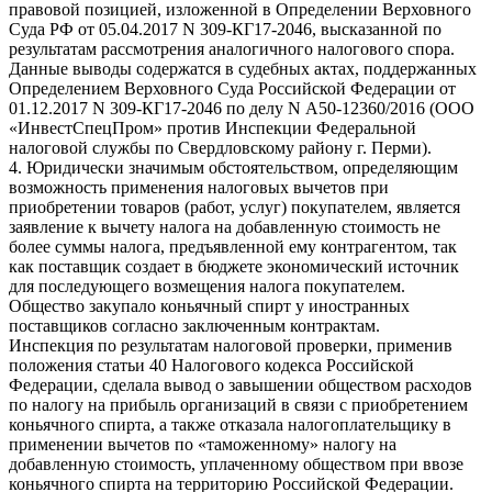
правовой позицией, изложенной в Определении Верховного
Суда РФ от 05.04.2017 N 309-КГ17-2046, высказанной по
результатам рассмотрения аналогичного налогового спора.
Данные выводы содержатся в судебных актах, поддержанных
Определением Верховного Суда Российской Федерации от
01.12.2017 N 309-КГ17-2046 по делу N А50-12360/2016 (ООО
«ИнвестСпецПром» против Инспекции Федеральной
налоговой службы по Свердловскому району г. Перми).
4. Юридически значимым обстоятельством, определяющим
возможность применения налоговых вычетов при
приобретении товаров (работ, услуг) покупателем, является
заявление к вычету налога на добавленную стоимость не
более суммы налога, предъявленной ему контрагентом, так
как поставщик создает в бюджете экономический источник
для последующего возмещения налога покупателем.
Общество закупало коньячный спирт у иностранных
поставщиков согласно заключенным контрактам.
Инспекция по результатам налоговой проверки, применив
положения статьи 40 Налогового кодекса Российской
Федерации, сделала вывод о завышении обществом расходов
по налогу на прибыль организаций в связи с приобретением
коньячного спирта, а также отказала налогоплательщику в
применении вычетов по «таможенному» налогу на
добавленную стоимость, уплаченному обществом при ввозе
коньячного спирта на территорию Российской Федерации.