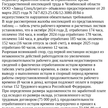
Государственной инспекцией труда в Челябинской области
ООО «Завод СпецАгрегат» объявлено предостережение от 20
марта 2025 года N 74/7-823-25-ОБ/12-3080-И/84 о
недопустимости нарушения обязательных требований.
В ходе рассмотрения жалобы инспекцией из представленных
таблиц — табель учета рабочего времени и расчетных листков
установлено, что в октябре 2024 года Д. отработано 174 часа,
оплачено 164 часа, в ноябре 2024 года отработано 178 часов,
оплачено 144 часа, в декабре отработано 185 часов, оплачено
152 часа (16 часов отпуск за свой счет), в январе 2025 года
отработано 60 часов, оплачено 12 часов.
Разрешая возникший спор, суд первой инстанции исходил из
незаконности действий работодателя по увеличению
продолжительности рабочего дня; наличия недостоверности
сведений о фактически отработанном истцом времени в
табелях учета рабочего времени, в связи с чем пришел к
выводу о выполнении истцом в спорный период времени
работы сверхустановленной продолжительности рабочего
времени (8 часов в день), которая подлежит оплате в порядке
статьи 152 Трудового кодекса Российской Федерации.
При определении размера задолженности по заработной плате
суд исходил из размера оклада, установленного истцу
трудовым договором (75 000 руб.), продолжительности
отработанного истцом времени сверхурочно и пришел к