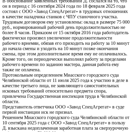
В обоснование заявленных требований Д. сослался на то, что
он в период с 16 сентября 2024 года по 18 февраля 2025 года
состоял с ООО «Завод СпецАгрегат» в трудовых отношениях
в качестве наладчика станков с ЧПУ станочного участка.
Трудовым договором ему установлены: оклад в размере 75 000
руб., нормированный рабочий день продолжительностью не
более 8 часов. Приказом от 15 октября 2016 года работодатель
фактически произвел увеличение продолжительности
рабочего врнемяи, обязав его приходить на работу за 10 минут
до начала смены и уходить на 10 минут позже окончания
смены, при этом дополнительное время ему не оплачивалось.
Кроме того, он периодически выполнял работу за пределами
рабочего времени по заданию мастера, данная работа ему
также не оплачена.
Протокольным определением Миасского городского суда
Челябинской области от 11 июля 2025 года к участию в деле в
качестве третьего лица, не заявляющего самостоятельных
исковых требований относительно предмета спора,
привлечена Государственная инспекция труда в Челябинской
области.
Представитель ответчика ООО «Завод СпецАгрегат» в суде
первой инстанции иск не признал.
Решением Миасского городского суда Челябинской области от
10 сентября 2025 года с ООО «Завод СпецАгрегат» в пользу
Д. взыскана недоплаченная заработная плата за сверхурочную