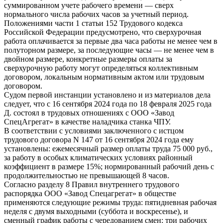
суммированном учете рабочего времени — сверх
нормального числа рабочих часов за учетный период.
Положениями части 1 статьи 152 Трудового кодекса
Российской Федерации предусмотрено, что сверхурочная
работа оплачивается за первые два часа работы не менее чем в
полуторном размере, за последующие часы — не менее чем в
двойном размере, конкретные размеры оплаты за
сверхурочную работу могут определяться коллективным
договором, локальным нормативным актом или трудовым
договором.
Судом первой инстанции установлено и из материалов дела
следует, что с 16 сентября 2024 года по 18 февраля 2025 года
Д. состоял в трудовых отношениях с ООО «Завод
СпецАгрегат» в качестве наладчика станка ЧПУ.
В соответствии с условиями заключенного с истцом
трудового договора N 147 от 16 сентября 2024 года ему
установлены: ежемесячный размер оплаты труда 75 000 руб.,
за работу в особых климатических условиях районный
коэффициент в размере 15%; нормированный рабочий день с
продолжительностью не превышающей 8 часов.
Согласно разделу 8 Правил внутреннего трудового
распорядка ООО «Завод Спецагрегат» в обществе
применяются следующие режимы труда: пятидневная рабочая
неделя с двумя выходными (суббота и воскресенье), и
сменный график работы с чередованием смен: три рабочих