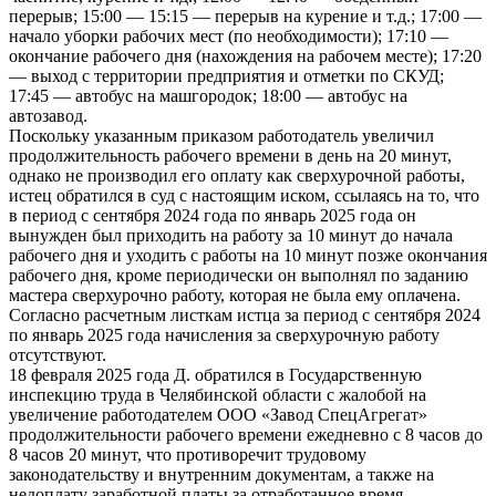
перерыв; 15:00 — 15:15 — перерыв на курение и т.д.; 17:00 —
начало уборки рабочих мест (по необходимости); 17:10 —
окончание рабочего дня (нахождения на рабочем месте); 17:20
— выход с территории предприятия и отметки по СКУД;
17:45 — автобус на машгородок; 18:00 — автобус на
автозавод.
Поскольку указанным приказом работодатель увеличил
продолжительность рабочего времени в день на 20 минут,
однако не производил его оплату как сверхурочной работы,
истец обратился в суд с настоящим иском, ссылаясь на то, что
в период с сентября 2024 года по январь 2025 года он
вынужден был приходить на работу за 10 минут до начала
рабочего дня и уходить с работы на 10 минут позже окончания
рабочего дня, кроме периодически он выполнял по заданию
мастера сверхурочно работу, которая не была ему оплачена.
Согласно расчетным листкам истца за период с сентября 2024
по январь 2025 года начисления за сверхурочную работу
отсутствуют.
18 февраля 2025 года Д. обратился в Государственную
инспекцию труда в Челябинской области с жалобой на
увеличение работодателем ООО «Завод СпецАгрегат»
продолжительности рабочего времени ежедневно с 8 часов до
8 часов 20 минут, что противоречит трудовому
законодательству и внутренним документам, а также на
недоплату заработной платы за отработанное время.