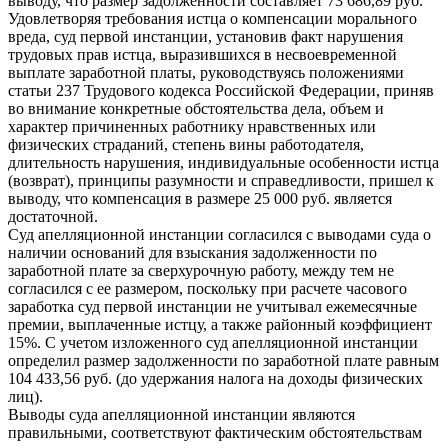
выводу, что размер задолженности составляет 73 686,89 руб.
Удовлетворяя требования истца о компенсации морального
вреда, суд первой инстанции, установив факт нарушения
трудовых прав истца, выразившихся в несвоевременной
выплате заработной платы, руководствуясь положениями
статьи 237 Трудового кодекса Российской Федерации, приняв
во внимание конкретные обстоятельства дела, объем и
характер причиненных работнику нравственных или
физических страданий, степень вины работодателя,
длительность нарушения, индивидуальные особенности истца
(возврат), принципы разумности и справедливости, пришел к
выводу, что компенсация в размере 25 000 руб. является
достаточной.
Суд апелляционной инстанции согласился с выводами суда о
наличии оснований для взыскания задолженности по
заработной плате за сверхурочную работу, между тем не
согласился с ее размером, поскольку при расчете часового
заработка суд первой инстанции не учитывал ежемесячные
премии, выплаченные истцу, а также районный коэффициент
15%. С учетом изложенного суд апелляционной инстанции
определил размер задолженности по заработной плате равным
104 433,56 руб. (до удержания налога на доходы физических
лиц).
Выводы суда апелляционной инстанции являются
правильными, соответствуют фактическим обстоятельствам