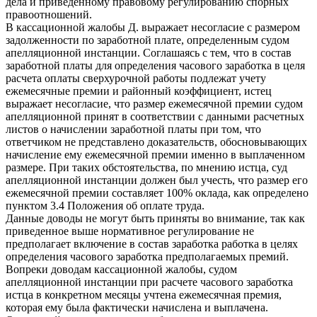
дела и приведенному правовому регулированию спорных
правоотношений.
В кассационной жалобы Д. выражает несогласие с размером
задолженности по заработной плате, определенным судом
апелляционной инстанции. Соглашаясь с тем, что в состав
заработной платы для определения часового заработка в целя
расчета оплаты сверхурочной работы подлежат учету
ежемесячные премии и районный коэффициент, истец
выражает несогласие, что размер ежемесячной премии судом
апелляционной принят в соответствии с данными расчетных
листов о начислении заработной платы при том, что
ответчиком не представлено доказательств, обосновывающих
начисление ему ежемесячной премии именно в выплаченном
размере. При таких обстоятельства, по мнению истца, суд
апелляционной инстанции должен был учесть, что размер его
ежемесячной премии составляет 100% оклада, как определено
пунктом 3.4 Положения об оплате труда.
Данные доводы не могут быть приняты во внимание, так как
приведенное выше нормативное регулирование не
предполагает включение в состав заработка работка в целях
определения часового заработка предполагаемых премий.
Вопреки доводам кассационной жалобы, судом
апелляционной инстанции при расчете часового заработка
истца в конкретном месяцы учтена ежемесячная премия,
которая ему была фактически начислена и выплачена.