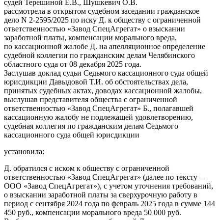
судей Терешиной Е.В., Шушкевич О.В.
рассмотрела в открытом судебном заседании гражданское
дело N 2-2595/2025 по иску Д. к обществу с ограниченной
ответственностью «Завод СпецАгрегат» о взыскании
заработной платы, компенсации морального вреда,
по кассационной жалобе Д. на апелляционное определение
судебной коллегии по гражданским делам Челябинского
областного суда от 08 декабря 2025 года.
Заслушав доклад судьи Седьмого кассационного суда общей
юрисдикции Давыдовой Т.И. об обстоятельствах дела,
принятых судебных актах, доводах кассационной жалобы,
выслушав представителя общества с ограниченной
ответственностью «Завод СпецАгрегат» Б., полагавшей
кассационную жалобу не подлежащей удовлетворению,
судебная коллегия по гражданским делам Седьмого
кассационного суда общей юрисдикции
установила:
Д. обратился с иском к обществу с ограниченной
ответственностью «Завод СпецАгрегат» (далее по тексту —
ООО «Завод СпецАгрегат»), с учетом уточнения требований,
о взыскании заработной платы за сверхурочную работу в
период с сентября 2024 года по февраль 2025 года в сумме 144
450 руб., компенсации морального вреда 50 000 руб.