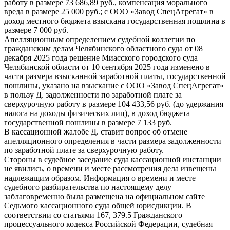
работу в размере 73 686,89 руб., компенсация морального
вреда в размере 25 000 руб.; с ООО «Завод СпецАгрегат» в
доход местного бюджета взыскана государственная пошлина в
размере 7 000 руб.
Апелляционным определением судебной коллегии по
гражданским делам Челябинского областного суда от 08
декабря 2025 года решение Миасского городского суда
Челябинской области от 10 сентября 2025 года изменено в
части размера взысканной заработной платы, государственной
пошлины, указано на взыскание с ООО «Завод СпецАгрегат»
в пользу Д. задолженности по заработной плате за
сверхурочную работу в размере 104 433,56 руб. (до удержания
налога на доходы физических лиц), в доход бюджета
государственной пошлины в размере 7 133 руб.
В кассационной жалобе Д. ставит вопрос об отмене
апелляционного определения в части размера задолженности
по заработной плате за сверхурочную работу.
Стороны в судебное заседание суда кассационной инстанции
не явились, о времени и месте рассмотрения дела извещены
надлежащим образом. Информация о времени и месте
судебного разбирательства по настоящему делу
заблаговременно была размещена на официальном сайте
Седьмого кассационного суда общей юрисдикции. В
соответствии со статьями 167, 379.5 Гражданского
процессуального кодекса Российской Федерации, судебная