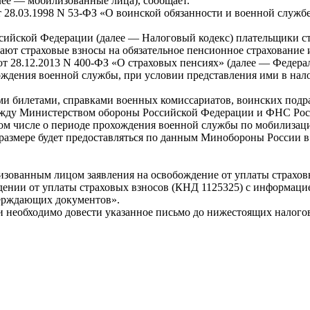
ее — мобилизованные лица), сообщает.
от 28.03.1998 N 53-ФЗ «О воинской обязанности и военной слу
оссийской Федерации (далее — Налоговый кодекс) плательщики 
ют страховые взносы на обязательное пенсионное страхование и
а от 28.12.2013 N 400-ФЗ «О страховых пенсиях» (далее — Федер
ждения военной службы, при условии представления ими в нало
и билетами, справками военных комиссариатов, воинских подр
жду Министерством обороны Российской Федерации и ФНС Росс
том числе о периоде прохождения военной службы по мобилизац
азмере будет предоставляться по данным Минобороны России в 
лизованным лицом заявления на освобождение от уплаты страхо
ждении от уплаты страховых взносов (КНД 1125325) с информац
верждающих документов».
 необходимо довести указанное письмо до нижестоящих налого