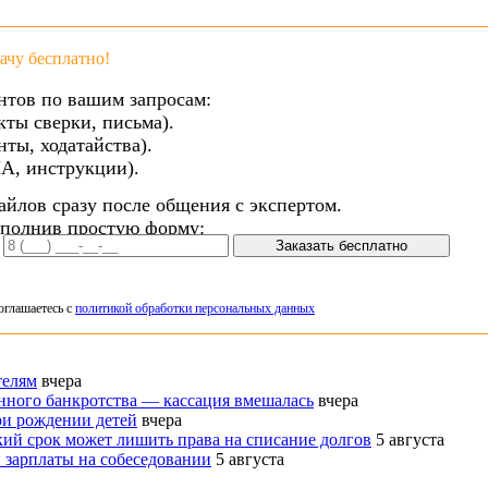
чу бесплатно!
нтов по вашим запросам:
кты сверки, письма).
ты, ходатайства).
А, инструкции).
айлов сразу после общения с экспертом.
аполнив простую форму:
Заказать бесплатно
оглашаетесь с
политикой обработки персональных данных
телям
вчера
нного банкротства — кассация вмешалась
вчера
ри рождении детей
вчера
кий срок может лишить права на списание долгов
5 августа
 зарплаты на собеседовании
5 августа