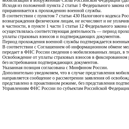
мобилизации в вооруженные Силы Российской Федерации (дал
Исходя из положений пункта 2 статьи 1 Федерального закона 
приравнивается к прохождению военной службы.
В соответствии с пунктом 7 статьи 430 Налогового кодекса Р
вознаграждения физическим лицам, не исчисляют и не уплачива
в частности, в пункте 1 части 1 статьи 12 Федерального закон
осуществлялась соответствующая деятельность — период прохо
уплаты страховых взносов и подтверждающих документов.
Период прохождения военной службы подтверждается военным
В соответствии с Соглашением об информационном обмене ме
передает в ФНС России сведения о мобилизованных лицах, в 
Освобождение от уплаты страховых взносов в фиксированном р
без истребования подтверждающих документов.
Указанная позиция согласована с Минфином России.
Дополнительно уведомляем, что в случае представления моби
направляется сообщение о рассмотрении заявления об освобо
представлено в проактивном режиме, без представления подт
Управлениям ФНС России по субъектам Российской Федерации
——————————————————————