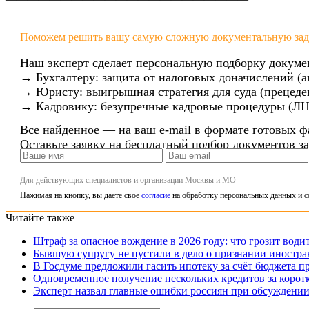
Поможем решить вашу самую сложную документальную зада
Наш эксперт сделает персональную подборку докуме
→ Бухгалтеру: защита от налоговых доначислений (а
→ Юристу: выигрышная стратегия для суда (прецеден
→ Кадровику: безупречные кадровые процедуры (ЛН
Все найденное — на ваш e-mail в формате готовых ф
Оставьте заявку на бесплатный подбор документов з
Для действующих специалистов и организации Москвы и МО
Нажимая на кнопку, вы даете свое
согласие
на обработку персональных данных и с
Читайте также
Штраф за опасное вождение в 2026 году: что грозит води
Бывшую супругу не пустили в дело о признании иностра
В Госдуме предложили гасить ипотеку за счёт бюджета п
Одновременное получение нескольких кредитов за корот
Эксперт назвал главные ошибки россиян при обсуждении