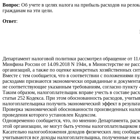
Вопрос
: Об учете в целях налога на прибыль расходов на рел
гражданам на эти цели.
Ответ
:
Департамент налоговой политики рассмотрел обращение от 11.
Минфина России от 14.09.2018 N 194н, в Министерстве не рас
организаций, а также по оценке конкретных хозяйственных си
Вместе с тем сообщается, что в соответствии с положениями п
расходами признаются экономически оправданные и документал
не соответствующие указанным требованиям, согласно пункту 
Таким образом, налогоплательщик вправе учесть в составе ра
статьи 252 Кодекса. При этом обоснованность расходов, учиты
налогоплательщика получить экономический эффект в результа
Проверка экономической обоснованности произведенных налог
проведения которого установлен Кодексом.
Одновременно сообщается, что, по мнению Департамента, расх
этой организации, не могут быть учтены налогоплательщиком п
Касательно налогообложения доходов физических лиц сообщаетс
учитываются все доходы налогоплательщика, полученные им как