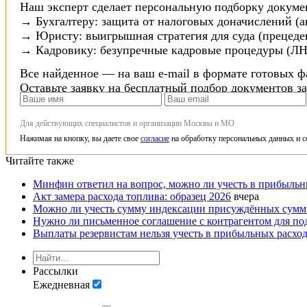
Наш эксперт сделает персональную подборку докуме
→ Бухгалтеру: защита от налоговых доначислений (а
→ Юристу: выигрышная стратегия для суда (прецеден
→ Кадровику: безупречные кадровые процедуры (ЛН
Все найденное — на ваш e-mail в формате готовых ф
Оставьте заявку на бесплатный подбор документов з
Для действующих специалистов и организации Москвы и МО
Нажимая на кнопку, вы даете свое
согласие
на обработку персональных данных и с
Читайте также
Минфин ответил на вопрос, можно ли учесть в прибыльн
Акт замера расхода топлива: образец 2026
вчера
Можно ли учесть сумму индексации присуждённых сумм 
Нужно ли письменное соглашение с контрагентом для по
Выплаты резервистам нельзя учесть в прибыльных расхо
Рассылки
Ежедневная