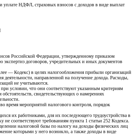
 и уплате НДФЛ, страховых взносов с доходов в виде выплат
И
нансов Российской Федерации, утвержденному приказом
ю экспертиз договоров, учредительных и иных документов
далее — Кодекс) в целях налогообложения прибыли организаций
 деятельности, направленной на получение дохода. Расходы,
изаций не учитываются.
, при условии, что они соответствуют указанным критериям
ом обстоятельств, свидетельствующих о намерениях
ельности.
во время мероприятий налогового контроля, порядок
ихся их работниками, для их последующего трудоустройства в
у не соответствуют требованиям пункта 1 статьи 252 Кодекса.
еделении налоговой базы по налогу на доходы физических лиц
жение которыми у него возникло, а также доходы в виде