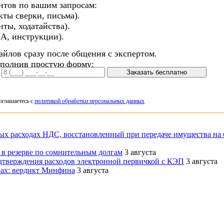
нтов по вашим запросам:
кты сверки, письма).
ты, ходатайства).
А, инструкции).
айлов сразу после общения с экспертом.
аполнив простую форму:
Заказать бесплатно
оглашаетесь с
политикой обработки персональных данных
ых расходах НДС, восстановленный при передаче имущества на 
в резерве по сомнительным долгам
3 августа
дтверждения расходов электронной первичкой с КЭП
3 августа
дах: вердикт Минфина
3 августа