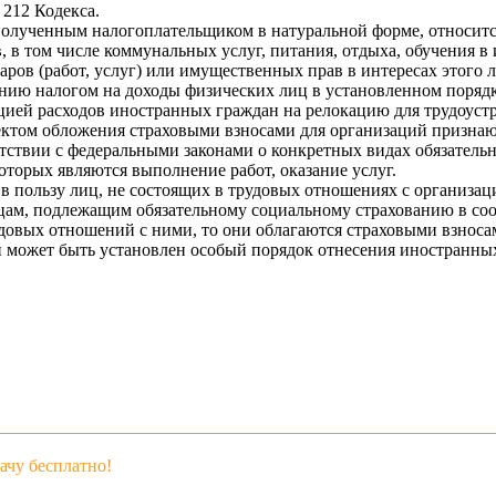
 212 Кодекса.
 полученным налогоплательщиком в натуральной форме, относится
, в том числе коммунальных услуг, питания, отдыха, обучения в
аров (работ, услуг) или имущественных прав в интересах этого
нию налогом на доходы физических лиц в установленном порядк
цией расходов иностранных граждан на релокацию для трудоуст
бъектом обложения страховыми взносами для организаций призна
ствии с федеральными законами о конкретных видах обязательно
торых являются выполнение работ, оказание услуг.
в пользу лиц, не состоящих в трудовых отношениях с организац
цам, подлежащим обязательному социальному страхованию в соо
удовых отношений с ними, то они облагаются страховыми взнос
может быть установлен особый порядок отнесения иностранных
чу бесплатно!