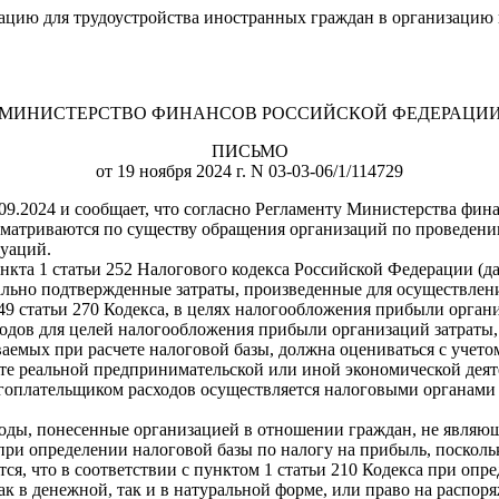
окацию для трудоустройства иностранных граждан в организацию
МИНИСТЕРСТВО ФИНАНСОВ РОССИЙСКОЙ ФЕДЕРАЦИ
ПИСЬМО
от 19 ноября 2024 г. N 03-03-06/1/114729
09.2024 и сообщает, что согласно Регламенту Министерства фи
сматриваются по существу обращения организаций по проведени
туаций.
ункта 1 статьи 252 Налогового кодекса Российской Федерации (
ьно подтвержденные затраты, произведенные для осуществления
49 статьи 270 Кодекса, в целях налогообложения прибыли орган
сходов для целей налогообложения прибыли организаций затраты
ваемых при расчете налоговой базы, должна оцениваться с учет
те реальной предпринимательской или иной экономической деят
оплательщиком расходов осуществляется налоговыми органами 
оды, понесенные организацией в отношении граждан, не являющ
ри определении налоговой базы по налогу на прибыль, поскольк
я, что в соответствии с пунктом 1 статьи 210 Кодекса при опр
 в денежной, так и в натуральной форме, или право на распоря