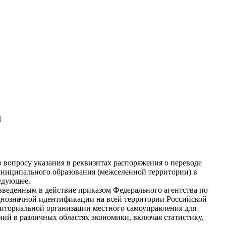
И
вопросу указания в реквизитах распоряжения о переводе
униципального образования (межселенной территории) в
едующее.
веденным в действие приказом Федерального агентства по
однозначной идентификации на всей территории Российской
риториальной организации местного самоуправления для
ний в различных областях экономики, включая статистику,