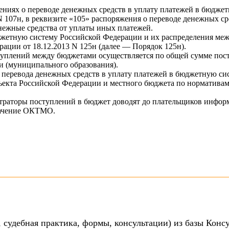
ениях о переводе денежных средств в уплату платежей в бюдж
N 107н, в реквизите «105» распоряжения о переводе денежных 
енежные средства от уплаты иных платежей.
джетную систему Российской Федерации и их распределения м
ции от 18.12.2013 N 125н (далее — Порядок 125н).
ступлений между бюджетами осуществляется по общей сумме по
 (муниципального образования).
перевода денежных средств в уплату платежей в бюджетную си
ъекта Российской Федерации и местного бюджета по норматива
истраторы поступлений в бюджет доводят до плательщиков инфо
начение ОКТМО.
 судебная практика, формы, консультации) из базы Конс