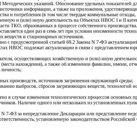
I Методических указаний. Обоснование удельных показателей дл
 источники информации, а также на приложения, удостоверяющи
ва и потребления (в том числе твердые коммунальные отходы,
нную и (или) иную деятельность на Объектах НВОС I и II кате
асти ТКО, образованных в процессе собственного производства
оставляется один раз в семь лет при условии неизменности техн
их веществ и стационарных источников.
но с предусмотренной статьей 69.2 Закона N 7-ФЗ актуализаци
бъектах НВОС подлежат актуализации в связи с представлением
ателя, осуществляющих хозяйственную и (или) иную деятельно
 (места нахождения), а также об изменении фамилии, имени, отч
 личность;
вных производств, источников загрязнения окружающей среды;
иванию выбросов, сбросов загрязняющих веществ, технологий и
но в случае изменения технологических процессов основных пр
чников. Наличие одного или нескольких из установленных пункт
она N 7-ФЗ за непредставление Декларации или представление н
тветственность, установленную законодательством Российской