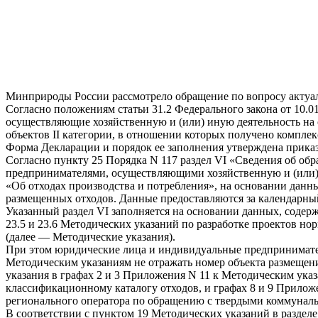
Минприроды России рассмотрело обращение по вопросу актуал
Согласно положениям статьи 31.2 Федерального закона от 10.
осуществляющие хозяйственную и (или) иную деятельность на
объектов II категории, в отношении которых получено комплек
Форма Декларации и порядок ее заполнения утверждена приказ
Согласно пункту 25 Порядка N 117 раздел VI «Сведения об о
предпринимателями, осуществляющими хозяйственную и (или) ин
«Об отходах производства и потребления», на основании данн
размещенных отходов. Данные предоставляются за календарны
Указанный раздел VI заполняется на основании данных, содер
23.5 и 23.6 Методических указаний по разработке проектов н
(далее — Методические указания).
При этом юридические лица и индивидуальные предпринимател
Методическим указаниям не отражать номер объекта размещения
указания в графах 2 и 3 Приложения N 11 к Методическим ука
классификационному каталогу отходов, и графах 8 и 9 Прило
регионального оператора по обращению с твердыми коммунальн
В соответствии с пунктом 19 Методических указаний в разде