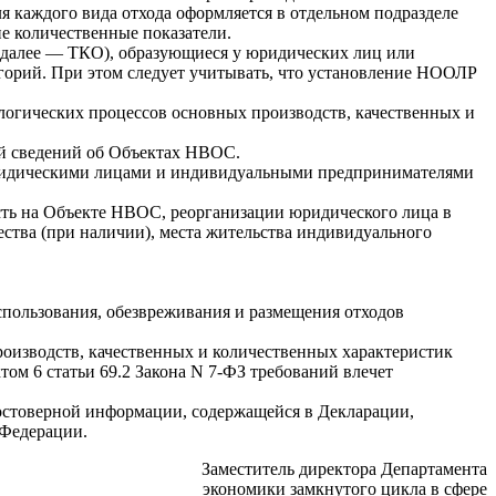
я каждого вида отхода оформляется в отдельном подразделе
е количественные показатели.
 далее — ТКО), образующиеся у юридических лиц или
горий. При этом следует учитывать, что установление НООЛР
.
ологических процессов основных производств, качественных и
ей сведений об Объектах НВОС.
 юридическими лицами и индивидуальными предпринимателями
сть на Объекте НВОС, реорганизации юридического лица в
ества (при наличии), места жительства индивидуального
спользования, обезвреживания и размещения отходов
оизводств, качественных и количественных характеристик
ом 6 статьи 69.2 Закона N 7-ФЗ требований влечет
едостоверной информации, содержащейся в Декларации,
 Федерации.
Заместитель директора Департамента
экономики замкнутого цикла в сфере