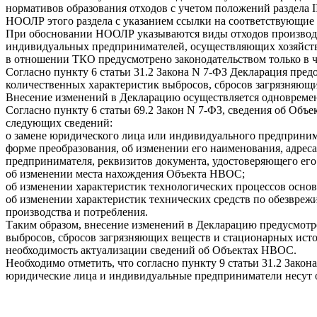
нормативов образования отходов с учетом положений раздела I
НООЛР этого раздела с указанием ссылки на соответствующие
При обосновании НООЛР указываются виды отходов производст
индивидуальных предпринимателей, осуществляющих хозяйстве
в отношении ТКО предусмотрено законодательством только в ч
Согласно пункту 6 статьи 31.2 Закона N 7-ФЗ Декларация пред
количественных характеристик выбросов, сбросов загрязняющ
Внесение изменений в Декларацию осуществляется одновремен
Согласно пункту 6 статьи 69.2 Закон N 7-ФЗ, сведения об О
следующих сведений:
о замене юридического лица или индивидуального предприним
форме преобразования, об изменении его наименования, адреса
предпринимателя, реквизитов документа, удостоверяющего его
об изменении места нахождения Объекта НВОС;
об изменении характеристик технологических процессов осно
об изменении характеристик технических средств по обезвреж
производства и потребления.
Таким образом, внесение изменений в Декларацию предусмотре
выбросов, сбросов загрязняющих веществ и стационарных исто
необходимость актуализации сведений об Объектах НВОС.
Необходимо отметить, что согласно пункту 9 статьи 31.2 Зак
юридические лица и индивидуальные предприниматели несут о