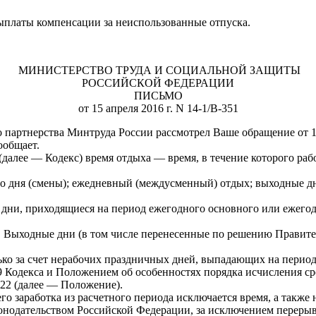
выплаты компенсации за неиспользованные отпуска.
МИНИСТЕРСТВО ТРУДА И СОЦИАЛЬНОЙ ЗАЩИТЫ
РОССИЙСКОЙ ФЕДЕРАЦИИ
ПИСЬМО
от 15 апреля 2016 г. N 14-1/В-351
 партнерства Минтруда России рассмотрел Ваше обращение от 1 а
ообщает.
(далее — Кодекс) время отдыха — время, в течение которого ра
го дня (смены); ежедневный (междусменный) отдых; выходные д
е дни, приходящиеся на период ежегодного основного или ежего
. Выходные дни (в том числе перенесенные по решению Правите
ько за счет нерабочих праздничных дней, выпадающих на период
39 Кодекса и Положением об особенностях порядка исчисления 
922 (далее — Положение).
 заработка из расчетного периода исключается время, а также н
аконодательством Российской Федерации, за исключением переры