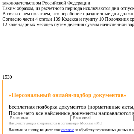
законодательством Российской Федерации.
Таким образом, из расчетного периода исключаются дни отпуска
В связи с чем полагаем, что нерабочие праздничные дни должн
Согласно части 4 статьи 139 Кодекса и пункту 10 Положения с
12 календарных месяцев путем деления суммы начисленной зара
15
30
«Персональный онлайн-подбор документов»
Бесплатная подборка документов (нормативные акты,
После чего все найденные документы направляются в
Для действующих специалистов и организации Москвы и МО
Нажимая на кнопку, вы даете свое
согласие
на обработку персональных данных и с