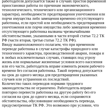
работодателя допускается также в случаях простоя (временной
приостановки работы по причинам экономического,
технологического, технического или организационного
характера), необходимости предотвращения уничтожения или
порчи имущества либо замещения временно отсутствующего
работника, если простой или необходимость предотвращения
уничтожения или порчи имущества либо замещения временно
отсутствующего работника вызваны чрезвычайными
обстоятельствами, указанными в части второй статьи 72.2 ТК
РФ (части вторая, третья статьи 72.2 ТК РФ).
Ввиду вышеизложенного полагаем, что при временном
переводе работника в случае катастрофы природного или
техногенного характера, производственной аварии, пожара и
в любых исключительных случаях, ставящих под угрозу
жизнь или нормальные жизненные условия всего населения
или его части, работодатель вправе изменить режим рабочего
времени без согласия работника. Такой перевод допускается
на срок до одного месяца для предотвращения указанных
случаев или устранения их последствий.
Количество таких переводов нормами трудового
законодательства не ограничено. Работодатель вправе
повторно перевести работника на другую работу без его
согласия на срок до одного месяца, если сохраняются
обстоятельства, обусловившие необходимость перевода,
предусмотренные ТК РФ. Это возможно при условии, что