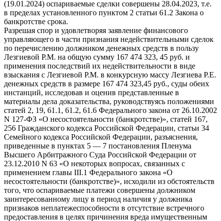
(19.01.2024) оспариваемые сделки совершены 28.04.2023, т.е.
в пределах установленного пунктом 2 статьи 61.2 Закона о
банкротстве срока.
Разрешая спор и удовлетворяя заявление финансового
управляющего в части признания недействительными сделок
по перечислению должником денежных средств в пользу
Лезгиевой Р.М. на общую сумму 167 474 323, 45 руб. и
применения последствий их недействительности в виде
взыскания с Лезгиевой Р.М. в конкурсную массу Лезгиева Р.Е.
денежных средств в размере 167 474 323,45 руб., суды обеих
инстанций, исследовав и оценив представленные в
материалы дела доказательства, руководствуясь положениями
статей 2, 19, 61.1, 61.2, 61.6 Федерального закона от 26.10.2002
N 127-ФЗ «О несостоятельности (банкротстве)», статей 167,
256 Гражданского кодекса Российской Федерации, статьи 34
Семейного кодекса Российской Федерации, разъяснения,
приведенные в пунктах 5 — 7 постановления Пленума
Высшего Арбитражного Суда Российской Федерации от
23.12.2010 N 63 «О некоторых вопросах, связанных с
применением главы III.1 Федерального закона «О
несостоятельности (банкротстве)», исходили из обстоятельств
того, что оспариваемые платежи совершены должником
заинтересованному лицу в период наличия у должника
признаков неплатежеспособности в отсутствие встречного
предоставления в целях причинения вреда имущественным