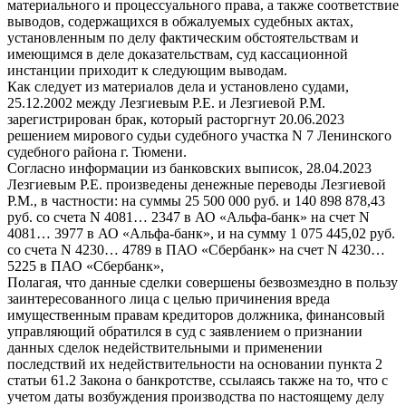
материального и процессуального права, а также соответствие
выводов, содержащихся в обжалуемых судебных актах,
установленным по делу фактическим обстоятельствам и
имеющимся в деле доказательствам, суд кассационной
инстанции приходит к следующим выводам.
Как следует из материалов дела и установлено судами,
25.12.2002 между Лезгиевым Р.Е. и Лезгиевой Р.М.
зарегистрирован брак, который расторгнут 20.06.2023
решением мирового судьи судебного участка N 7 Ленинского
судебного района г. Тюмени.
Согласно информации из банковских выписок, 28.04.2023
Лезгиевым Р.Е. произведены денежные переводы Лезгиевой
Р.М., в частности: на суммы 25 500 000 руб. и 140 898 878,43
руб. со счета N 4081… 2347 в АО «Альфа-банк» на счет N
4081… 3977 в АО «Альфа-банк», и на сумму 1 075 445,02 руб.
со счета N 4230… 4789 в ПАО «Сбербанк» на счет N 4230…
5225 в ПАО «Сбербанк»,
Полагая, что данные сделки совершены безвозмездно в пользу
заинтересованного лица с целью причинения вреда
имущественным правам кредиторов должника, финансовый
управляющий обратился в суд с заявлением о признании
данных сделок недействительными и применении
последствий их недействительности на основании пункта 2
статьи 61.2 Закона о банкротстве, ссылаясь также на то, что с
учетом даты возбуждения производства по настоящему делу