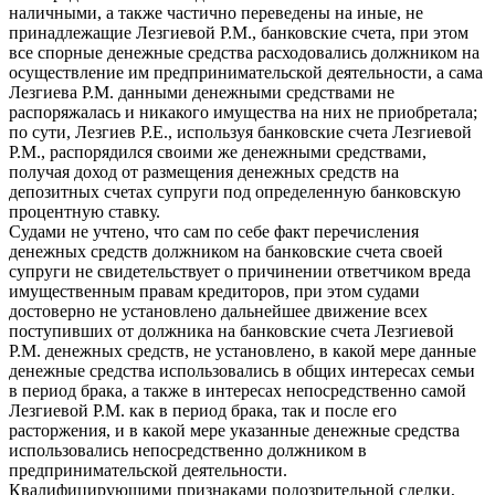
наличными, а также частично переведены на иные, не
принадлежащие Лезгиевой Р.М., банковские счета, при этом
все спорные денежные средства расходовались должником на
осуществление им предпринимательской деятельности, а сама
Лезгиева Р.М. данными денежными средствами не
распоряжалась и никакого имущества на них не приобретала;
по сути, Лезгиев Р.Е., используя банковские счета Лезгиевой
Р.М., распорядился своими же денежными средствами,
получая доход от размещения денежных средств на
депозитных счетах супруги под определенную банковскую
процентную ставку.
Судами не учтено, что сам по себе факт перечисления
денежных средств должником на банковские счета своей
супруги не свидетельствует о причинении ответчиком вреда
имущественным правам кредиторов, при этом судами
достоверно не установлено дальнейшее движение всех
поступивших от должника на банковские счета Лезгиевой
Р.М. денежных средств, не установлено, в какой мере данные
денежные средства использовались в общих интересах семьи
в период брака, а также в интересах непосредственно самой
Лезгиевой Р.М. как в период брака, так и после его
расторжения, и в какой мере указанные денежные средства
использовались непосредственно должником в
предпринимательской деятельности.
Квалифицирующими признаками подозрительной сделки,