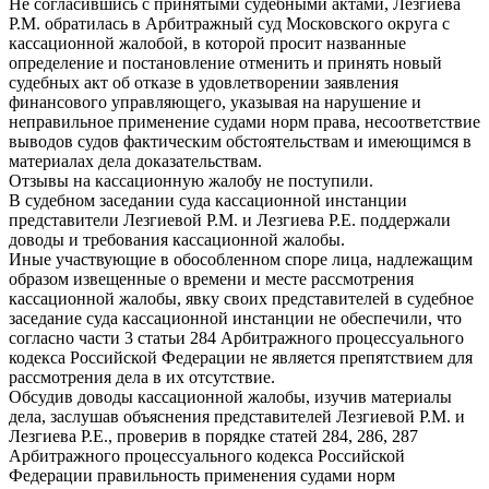
Не согласившись с принятыми судебными актами, Лезгиева
Р.М. обратилась в Арбитражный суд Московского округа с
кассационной жалобой, в которой просит названные
определение и постановление отменить и принять новый
судебных акт об отказе в удовлетворении заявления
финансового управляющего, указывая на нарушение и
неправильное применение судами норм права, несоответствие
выводов судов фактическим обстоятельствам и имеющимся в
материалах дела доказательствам.
Отзывы на кассационную жалобу не поступили.
В судебном заседании суда кассационной инстанции
представители Лезгиевой Р.М. и Лезгиева Р.Е. поддержали
доводы и требования кассационной жалобы.
Иные участвующие в обособленном споре лица, надлежащим
образом извещенные о времени и месте рассмотрения
кассационной жалобы, явку своих представителей в судебное
заседание суда кассационной инстанции не обеспечили, что
согласно части 3 статьи 284 Арбитражного процессуального
кодекса Российской Федерации не является препятствием для
рассмотрения дела в их отсутствие.
Обсудив доводы кассационной жалобы, изучив материалы
дела, заслушав объяснения представителей Лезгиевой Р.М. и
Лезгиева Р.Е., проверив в порядке статей 284, 286, 287
Арбитражного процессуального кодекса Российской
Федерации правильность применения судами норм