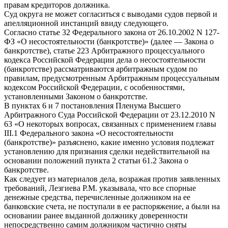
правам кредиторов должника.
Суд округа не может согласиться с выводами судов первой и
апелляционной инстанций ввиду следующего.
Согласно статье 32 Федерального закона от 26.10.2002 N 127-
ФЗ «О несостоятельности (банкротстве)» (далее — Закона о
банкротстве), статье 223 Арбитражного процессуального
кодекса Российской Федерации дела о несостоятельности
(банкротстве) рассматриваются арбитражным судом по
правилам, предусмотренным Арбитражным процессуальным
кодексом Российской Федерации, с особенностями,
установленными Законом о банкротстве.
В пунктах 6 и 7 постановления Пленума Высшего
Арбитражного Суда Российской Федерации от 23.12.2010 N
63 «О некоторых вопросах, связанных с применением главы
III.1 Федерального закона «О несостоятельности
(банкротстве)» разъяснено, какие именно условия подлежат
установлению для признания сделки недействительной на
основании положений пункта 2 статьи 61.2 Закона о
банкротстве.
Как следует из материалов дела, возражая против заявленных
требований, Лезгиева Р.М. указывала, что все спорные
денежные средства, перечисленные должником на ее
банковские счета, не поступали в ее распоряжение, а были на
основании ранее выданной должнику доверенности
непосредственно самим должником частично сняты