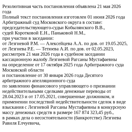
Резолютивная часть постановления объявлена 21 мая 2026
года
Полный текст постановления изготовлен 01 июня 2026 года
Арбитражный суд Московского округа в составе:
председательствующего-судьи Кобылянского В.В.,
судей Коротковой Е.Н., Паньковой Н.М.,
при участии в заседании:
от Лезгиевой Р.М. — Алексейцева А.А. по дов. от 19.05.2025,
от Лезгиева Р.Е. — Тетюева А.И. по дов. от 02.05.2023,
рассмотрев 21 мая 2026 года в судебном заседании
кассационную жалобу Лезгиевой Рагсаны Мустафаевны
на определение от 17 октября 2025 года Арбитражного суда
Московской области
и постановление от 30 января 2026 года Десятого
арбитражного апелляционного суда
по заявлению финансового управляющего о признании
недействительными сделками денежные переводы от
28.04.2023 и от 17.05.2021, совершенные должником, и
применении последствий недействительности сделок в виде
взыскания с Лезгиевой Рагсаны Мустафаевны в конкурсную
массу денежных средств в размере 167 874 323,45 руб.,
в рамках дела о несостоятельности (банкротстве) Лезгиева
Равиля Елчуевича,