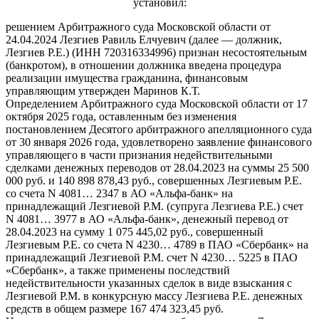
установил:
решением Арбитражного суда Московской области от
24.04.2024 Лезгиев Равиль Елчуевич (далее — должник,
Лезгиев Р.Е.) (ИНН 720316334996) признан несостоятельным
(банкротом), в отношении должника введена процедура
реализации имущества гражданина, финансовым
управляющим утвержден Маринов К.Т.
Определением Арбитражного суда Московской области от 17
октября 2025 года, оставленным без изменения
постановлением Десятого арбитражного апелляционного суда
от 30 января 2026 года, удовлетворено заявление финансового
управляющего в части признания недействительными
сделками денежных переводов от 28.04.2023 на суммы 25 500
000 руб. и 140 898 878,43 руб., совершенных Лезгиевым Р.Е.
со счета N 4081… 2347 в АО «Альфа-банк» на
принадлежащий Лезгиевой Р.М. (супруга Лезгиева Р.Е.) счет
N 4081… 3977 в АО «Альфа-банк», денежный перевод от
28.04.2023 на сумму 1 075 445,02 руб., совершенный
Лезгиевым Р.Е. со счета N 4230… 4789 в ПАО «Сбербанк» на
принадлежащий Лезгиевой Р.М. счет N 4230… 5225 в ПАО
«Сбербанк», а также применены последствий
недействительности указанных сделок в виде взыскания с
Лезгиевой Р.М. в конкурсную массу Лезгиева Р.Е. денежных
средств в общем размере 167 474 323,45 руб.