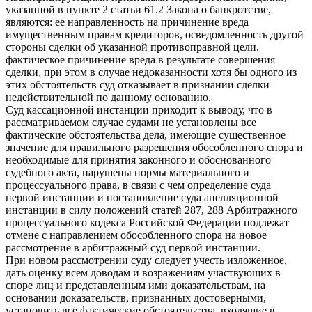
указанной в пункте 2 статьи 61.2 Закона о банкротстве,
являются: ее направленность на причинение вреда
имущественным правам кредиторов, осведомленность другой
стороны сделки об указанной противоправной цели,
фактическое причинение вреда в результате совершения
сделки, при этом в случае недоказанности хотя бы одного из
этих обстоятельств суд отказывает в признании сделки
недействительной по данному основанию.
Суд кассационной инстанции приходит к выводу, что в
рассматриваемом случае судами не установлены все
фактические обстоятельства дела, имеющие существенное
значение для правильного разрешения обособленного спора и
необходимые для принятия законного и обоснованного
судебного акта, нарушены нормы материального и
процессуального права, в связи с чем определение суда
первой инстанции и постановление суда апелляционной
инстанции в силу положений статей 287, 288 Арбитражного
процессуального кодекса Российской Федерации подлежат
отмене с направлением обособленного спора на новое
рассмотрение в арбитражный суд первой инстанции.
При новом рассмотрении суду следует учесть изложенное,
дать оценку всем доводам и возражениям участвующих в
споре лиц и представленным ими доказательствам, на
основании доказательств, признанных достоверными,
установить все фактические обстоятельства, входящие в