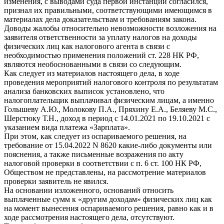
изменения, с выводами суда первой инстанции согласился,
признал их правильными, соответствующими имеющимся в
материалах дела доказательствам и требованиям закона.
Доводы жалобы относительно невозможности возложения на
заявителя ответственности за уплату налогов на доходы
физических лиц как налогового агента в связи с
необходимостью применения положений ст. 228 НК РФ,
являются необоснованными в связи со следующим.
Как следует из материалов настоящего дела, в ходе
проведения мероприятий налогового контроля по результатам
анализа банковских выписок установлено, что
налогоплательщик выплачивал физическим лицам, а именно
Голышеву А.Ю., Молокову П.А., Пряхину Е.А., Беляеву М.С.,
Шерстюку Т.Н., доход в период с 14.01.2021 по 19.10.2021 с
указанием вида платежа «Зарплата».
При этом, как следует из оспариваемого решения, на
требование от 15.04.2022 N 8620 какие-либо документы или
пояснения, а также письменные возражения по акту
налоговой проверки в соответствии с п. 6 ст. 100 НК РФ,
Обществом не представлены, на рассмотрение материалов
проверки заявитель не явился.
На основании изложенного, оснований относить
выплаченные сумм к «другим доходам» физических лиц как
на момент вынесения оспариваемого решения, равно как и в
ходе рассмотрения настоящего дела, отсутствуют.