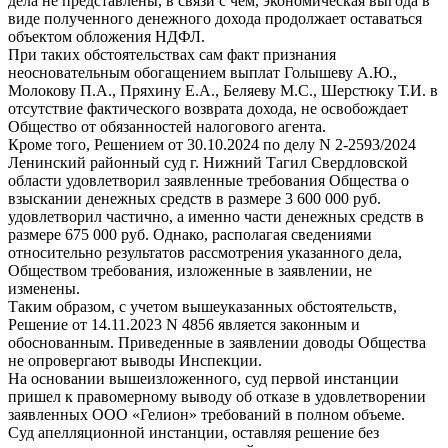
дела не представлены, в связи с чем, экономическая выгода в
виде полученного денежного дохода продолжает оставаться
объектом обложения НДФЛ.
При таких обстоятельствах сам факт признания
неосновательным обогащением выплат Голышеву А.Ю.,
Молокову П.А., Пряхину Е.А., Беляеву М.С., Шерстюку Т.И. в
отсутствие фактического возврата дохода, не освобождает
Общество от обязанностей налогового агента.
Кроме того, Решением от 30.10.2024 по делу N 2-2593/2024
Ленинский районный суд г. Нижний Тагил Свердловской
области удовлетворил заявленные требования Общества о
взыскании денежных средств в размере 3 600 000 руб.
удовлетворил частично, а именно части денежных средств в
размере 675 000 руб. Однако, располагая сведениями
относительно результатов рассмотрения указанного дела,
Обществом требования, изложенные в заявлении, не
изменены.
Таким образом, с учетом вышеуказанных обстоятельств,
Решение от 14.11.2023 N 4856 является законным и
обоснованным. Приведенные в заявлении доводы Общества
не опровергают выводы Инспекции.
На основании вышеизложенного, суд первой инстанции
пришел к правомерному выводу об отказе в удовлетворении
заявленных ООО «Гелион» требований в полном объеме.
Суд апелляционной инстанции, оставляя решение без