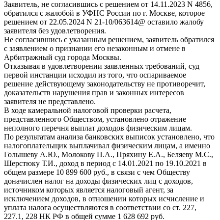
Заявитель, не согласившись с решением от 14.11.2023 N 4856,
обратился с жалобой в УФНС России по г. Москве, которое
решением от 22.05.2024 N 21-10/063614@ оставило жалобу
заявителя без удовлетворения.
Не согласившись с указанным решением, заявитель обратился
с заявлением о признании его незаконным и отмене в
Арбитражный суд города Москвы.
Отказывая в удовлетворении заявленных требований, суд
первой инстанции исходил из того, что оспариваемое
решение действующему законодательству не противоречит,
доказательств нарушения прав и законных интересов
заявителя не представлено.
В ходе камеральной налоговой проверки расчета,
представленного Обществом, установлено отражение
неполного перечня выплат доходов физическим лицам.
По результатам анализа банковских выписок установлено, что
налогоплательщик выплачивал физическим лицам, а именно
Голышеву А.Ю., Молокову П.А., Пряхину Е.А., Беляеву М.С.,
Шерстюку Т.И., доход в период с 14.01.2021 по 19.10.2021 в
общем размере 10 899 600 руб., в связи с чем Обществу
доначислен налог на доходы физических лиц с доходов,
источником которых является налоговый агент, за
исключением доходов, в отношении которых исчисление и
уплата налога осуществляются в соответствии со ст. 227,
227.1, 228 НК РФ в общей сумме 1 628 692 руб.