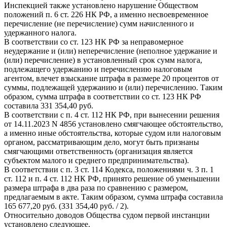
Инспекцией также установлено нарушение Обществом
положений п. 6 ст. 226 НК РФ, а именно несвоевременное
перечисление (не перечисление) сумм начисленного и
удержанного налога.
В соответствии со ст. 123 НК РФ за неправомерное
неудержание и (или) неперечисление (неполное удержание и
(или) перечисление) в установленный срок сумм налога,
подлежащего удержанию и перечислению налоговым
агентом, влечет взыскание штрафа в размере 20 процентов от
суммы, подлежащей удержанию и (или) перечислению. Таким
образом, сумма штрафа в соответствии со ст. 123 НК РФ
составила 331 354,40 руб.
В соответствии с п. 4 ст. 112 НК РФ, при вынесении решения
от 14.11.2023 N 4856 установлено смягчающее обстоятельство,
а именно иные обстоятельства, которые судом или налоговым
органом, рассматривающим дело, могут быть признаны
смягчающими ответственность (организация является
субъектом малого и среднего предпринимательства).
В соответствии с п. 3 ст. 114 Кодекса, положениями ч. 3 п. 1
ст. 112 и п. 4 ст. 112 НК РФ, принято решение об уменьшении
размера штрафа в два раза по сравнению с размером,
предлагаемым в акте. Таким образом, сумма штрафа составила
165 677,20 руб. (331 354,40 руб. / 2).
Относительно доводов Общества судом первой инстанции
установлено следующее.