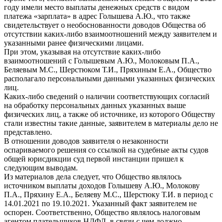
году имели место выплаты денежных средств с видом
платежа «зарплата» в адрес Голышева А.Ю., что также
свидетельствует о необоснованности доводов Общества об
отсутствии каких-либо взаимоотношений между заявителем и
указанными ранее физическими лицами.
При этом, указывая на отсутствие каких-либо
взаимоотношений с Голышевым А.Ю., Молоковым П.А.,
Беляевым М.С., Шерстюком Т.И., Пряхиным Е.А., Общество
располагало персональными данными указанных физических
лиц.
Каких-либо сведений о наличии соответствующих согласий
на обработку персональных данных указанных выше
физических лиц, а также об источнике, из которого Обществу
стали известны такие данные, заявителем в материалы дело не
представлено.
В отношении доводов заявителя о незаконности
оспариваемого решения со ссылкой на судебные акты судов
общей юрисдикции суд первой инстанции пришел к
следующим выводам.
Из материалов дела следует, что Общество являлось
источником выплаты доходов Голышеву А.Ю., Молокову
П.А., Пряхину Е.А., Беляеву М.С., Шерстюку Т.И. в период с
14.01.2021 по 19.10.2021. Указанный факт заявителем не
оспорен. Соответственно, Общество являлось налоговым
агентом плательщиков НДФЛ, в связи с чем должно