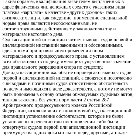
Таким образом, квалификация заявителем выплаченных в
адрес физических лиц денежных средств с указанием вида
платежа «зарплата» в качестве «других доходов» таких
физических лиц и, как следствие, применение специальной
нормы права являются необоснованными, не
соответствующими действующему законодательству и
материалам настоящего дела.
Суд кассационной инстанции считает выводы судов первой и
апелляционной инстанций законными и обоснованными,
сделанными при правильном применении норм
материального и процессуального права, с установлением
всех обстоятельств по делу, имеющих существенное значение
для правильного разрешения спора по существу.
Доводы кассационной жалобы не опровергают выводы судов
первой и апелляционной инстанций, а сводятся к несогласию
с выводами и позициями судов относительно обстоятельств
по делу и имеющихся в деле доказательств, а потому не могут
быть положены в основу отмены обжалуемых судебных актов,
так как заявлены без учета норм части 2 статьи 287
Арбитражного процессуального кодекса Российской
Федерации, исключивших из полномочий суда кассационной
инстанции установление обстоятельств, которые не были
установлены в решении или постановлении либо были
отвергнуты судами первой или апелляционной инстанции,
преимущества одних доказательств перед другими, а также