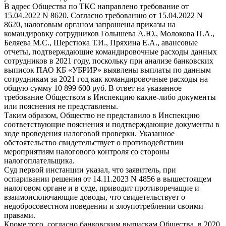
В адрес Общества по ТКС направлено требование от
15.04.2022 N 8620. Согласно требованию от 15.04.2022 N
8620, налоговым органом запрошены приказы на
командировку сотрудников Голышева А.Ю., Молокова П.А.,
Беляева М.С., Шерстюка Т.И., Пряхина Е.А., авансовые
отчеты, подтверждающие командировочные расходы данных
сотрудников в 2021 году, поскольку при анализе банковских
выписок ПАО КБ «УБРИР» выявлены выплаты по данным
сотрудникам за 2021 год как командировочные расходы на
общую сумму 10 899 600 руб. В ответ на указанное
требование Обществом в Инспекцию какие-либо документы
или пояснения не представлены.
Таким образом, Общество не представило в Инспекцию
соответствующие пояснения и подтверждающие документы в
ходе проведения налоговой проверки. Указанное
обстоятельство свидетельствует о противодействии
мероприятиям налогового контроля со стороны
налогоплательщика.
Суд первой инстанции указал, что заявитель, при
оспаривании решения от 14.11.2023 N 4856 в вышестоящем
налоговом органе и в суде, приводит противоречащие и
взаимоисключающие доводы, что свидетельствует о
недобросовестном поведении и злоупотреблении своими
правами.
Кроме того, согласно банковским выпискам Общества, в 2020