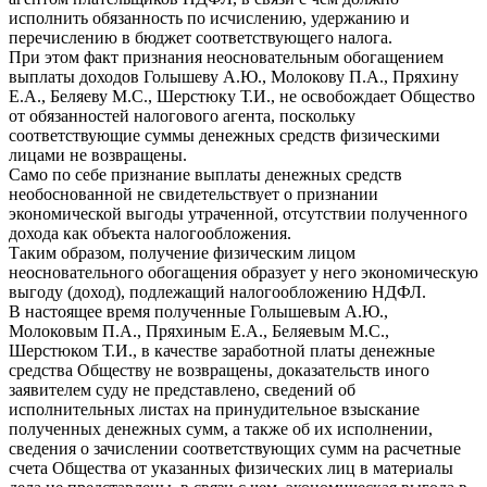
исполнить обязанность по исчислению, удержанию и
перечислению в бюджет соответствующего налога.
При этом факт признания неосновательным обогащением
выплаты доходов Голышеву А.Ю., Молокову П.А., Пряхину
Е.А., Беляеву М.С., Шерстюку Т.И., не освобождает Общество
от обязанностей налогового агента, поскольку
соответствующие суммы денежных средств физическими
лицами не возвращены.
Само по себе признание выплаты денежных средств
необоснованной не свидетельствует о признании
экономической выгоды утраченной, отсутствии полученного
дохода как объекта налогообложения.
Таким образом, получение физическим лицом
неосновательного обогащения образует у него экономическую
выгоду (доход), подлежащий налогообложению НДФЛ.
В настоящее время полученные Голышевым А.Ю.,
Молоковым П.А., Пряхиным Е.А., Беляевым М.С.,
Шерстюком Т.И., в качестве заработной платы денежные
средства Обществу не возвращены, доказательств иного
заявителем суду не представлено, сведений об
исполнительных листах на принудительное взыскание
полученных денежных сумм, а также об их исполнении,
сведения о зачислении соответствующих сумм на расчетные
счета Общества от указанных физических лиц в материалы