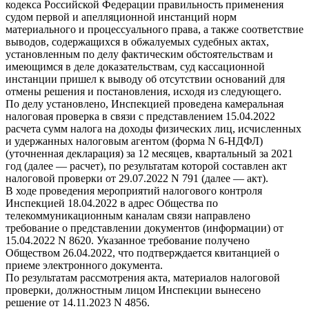
кодекса Российской Федерации правильность применения
судом первой и апелляционной инстанций норм
материального и процессуального права, а также соответствие
выводов, содержащихся в обжалуемых судебных актах,
установленным по делу фактическим обстоятельствам и
имеющимся в деле доказательствам, суд кассационной
инстанции пришел к выводу об отсутствии оснований для
отмены решения и постановления, исходя из следующего.
По делу установлено, Инспекцией проведена камеральная
налоговая проверка в связи с представлением 15.04.2022
расчета сумм налога на доходы физических лиц, исчисленных
и удержанных налоговым агентом (форма N 6-НДФЛ)
(уточненная декларация) за 12 месяцев, квартальный за 2021
год (далее — расчет), по результатам которой составлен акт
налоговой проверки от 29.07.2022 N 791 (далее — акт).
В ходе проведения мероприятий налогового контроля
Инспекцией 18.04.2022 в адрес Общества по
телекоммуникационным каналам связи направлено
требование о представлении документов (информации) от
15.04.2022 N 8620. Указанное требование получено
Обществом 26.04.2022, что подтверждается квитанцией о
приеме электронного документа.
По результатам рассмотрения акта, материалов налоговой
проверки, должностным лицом Инспекции вынесено
решение от 14.11.2023 N 4856.