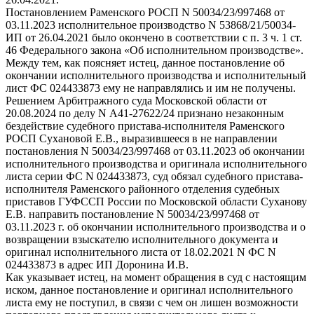
Постановлением Раменского РОСП N 50034/23/997468 от
03.11.2023 исполнительное производство N 53868/21/50034-
ИП от 26.04.2021 было окончено в соответствии с п. 3 ч. 1 ст.
46 Федерального закона «Об исполнительном производстве».
Между тем, как поясняет истец, данное постановление об
окончании исполнительного производства и исполнительный
лист ФС 024433873 ему не направлялись и им не получены.
Решением Арбитражного суда Московской области от
20.08.2024 по делу N А41-27622/24 признано незаконным
бездействие судебного пристава-исполнителя Раменского
РОСП Сухановой Е.В., выразившееся в не направлении
постановления N 50034/23/997468 от 03.11.2023 об окончании
исполнительного производства и оригинала исполнительного
листа серии ФС N 024433873, суд обязал судебного пристава-
исполнителя Раменского районного отделения судебных
приставов ГУФССП России по Московской области Суханову
Е.В. направить постановление N 50034/23/997468 от
03.11.2023 г. об окончании исполнительного производства и о
возвращении взыскателю исполнительного документа и
оригинал исполнительного листа от 18.02.2021 N ФС N
024433873 в адрес ИП Доронина И.В.
Как указывает истец, на момент обращения в суд с настоящим
иском, данное постановление и оригинал исполнительного
листа ему не поступил, в связи с чем он лишен возможности