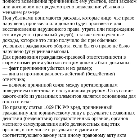
полного возмещения причиненных ему убытков, если законом
или договором не предусмотрено возмещение убытков в
меньшем размере.
Под убытками понимаются расходы, которые лицо, чье право
нарушено, произвело или должно будет произвести для
восстановления нарушенного права, утрата или повреждение
его имущества (реальный ущерб), а также неполученные
доходы, которые это лицо получило бы при обычных
условиях гражданского оборота, если бы его право не было
нарушено (упущенная выгода).
Для применения гражданско-правовой ответственности в
форме возмещения убытков истцом должны быть доказаны:
— факт причинения убытков и их размер;
— вина и противоправность действий (бездействия)
ответчика;
— наличие причинной связи между противоправным
поведением ответчика и наступившим ущербом. Отсутствие
какого-либо из указанных элементов является основанием для
отказа в иске.
По правилу статьи 1069 ГК РФ вред, причиненный
гражданину или юридическому лицу в результате незаконных
действий (бездействия) государственных органов, органов
местного самоуправления либо должностных лиц этих
органов, в том числе в результате издания не
соответствующего закону или иному правовому акту акта