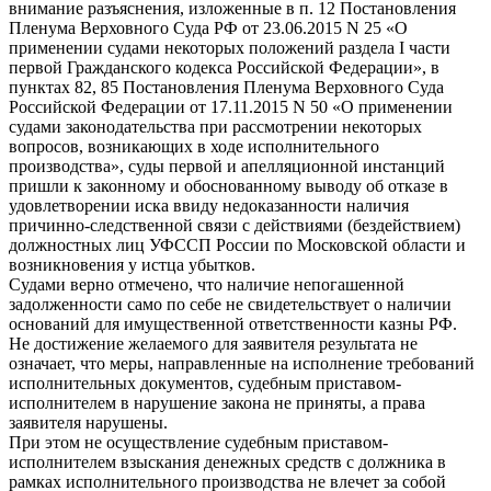
внимание разъяснения, изложенные в п. 12 Постановления
Пленума Верховного Суда РФ от 23.06.2015 N 25 «О
применении судами некоторых положений раздела I части
первой Гражданского кодекса Российской Федерации», в
пунктах 82, 85 Постановления Пленума Верховного Суда
Российской Федерации от 17.11.2015 N 50 «О применении
судами законодательства при рассмотрении некоторых
вопросов, возникающих в ходе исполнительного
производства», суды первой и апелляционной инстанций
пришли к законному и обоснованному выводу об отказе в
удовлетворении иска ввиду недоказанности наличия
причинно-следственной связи с действиями (бездействием)
должностных лиц УФССП России по Московской области и
возникновения у истца убытков.
Судами верно отмечено, что наличие непогашенной
задолженности само по себе не свидетельствует о наличии
оснований для имущественной ответственности казны РФ.
Не достижение желаемого для заявителя результата не
означает, что меры, направленные на исполнение требований
исполнительных документов, судебным приставом-
исполнителем в нарушение закона не приняты, а права
заявителя нарушены.
При этом не осуществление судебным приставом-
исполнителем взыскания денежных средств с должника в
рамках исполнительного производства не влечет за собой