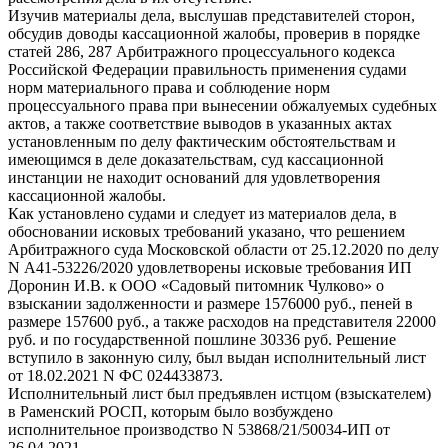
Изучив материалы дела, выслушав представителей сторон,
обсудив доводы кассационной жалобы, проверив в порядке
статей 286, 287 Арбитражного процессуального кодекса
Российской Федерации правильность применения судами
норм материального права и соблюдение норм
процессуального права при вынесении обжалуемых судебных
актов, а также соответствие выводов в указанных актах
установленным по делу фактическим обстоятельствам и
имеющимся в деле доказательствам, суд кассационной
инстанции не находит оснований для удовлетворения
кассационной жалобы.
Как установлено судами и следует из материалов дела, в
обосновании исковых требований указано, что решением
Арбитражного суда Московской области от 25.12.2020 по делу
N А41-53226/2020 удовлетворены исковые требования ИП
Доронин И.В. к ООО «Садовый питомник Чулково» о
взыскании задолженности и размере 1576000 руб., пеней в
размере 157600 руб., а также расходов на представителя 22000
руб. и по государственной пошлине 30336 руб. Решение
вступило в законную силу, был выдан исполнительный лист
от 18.02.2021 N ФС 024433873.
Исполнительный лист был предъявлен истцом (взыскателем)
в Раменский РОСП, которым было возбуждено
исполнительное производство N 53868/21/50034-ИП от
26.04.2021.