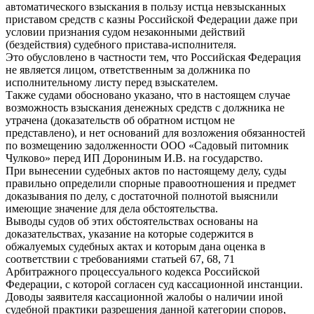
автоматического взыскания в пользу истца невзысканных
приставом средств с казны Российской Федерации даже при
условии признания судом незаконными действий
(бездействия) судебного пристава-исполнителя.
Это обусловлено в частности тем, что Российская Федерация
не является лицом, ответственным за должника по
исполнительному листу перед взыскателем.
Также судами обосновано указано, что в настоящем случае
возможность взыскания денежных средств с должника не
утрачена (доказательств об обратном истцом не
представлено), и нет оснований для возложения обязанностей
по возмещению задолженности ООО «Садовый питомник
Чулково» перед ИП Дорониным И.В. на государство.
При вынесении судебных актов по настоящему делу, суды
правильно определили спорные правоотношения и предмет
доказывания по делу, с достаточной полнотой выяснили
имеющие значение для дела обстоятельства.
Выводы судов об этих обстоятельствах основаны на
доказательствах, указание на которые содержится в
обжалуемых судебных актах и которым дана оценка в
соответствии с требованиями статьей 67, 68, 71
Арбитражного процессуального кодекса Российской
Федерации, с которой согласен суд кассационной инстанции.
Доводы заявителя кассационной жалобы о наличии иной
судебной практики разрешения данной категории споров,