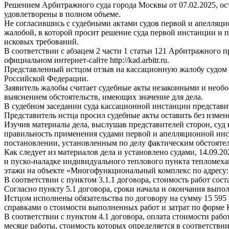
Решением Арбитражного суда города Москвы от 07.02.2025, ос
удовлетворены в полном объеме.
Не согласившись с судебными актами судов первой и апелл
жалобой, в которой просит решение суда первой инстанции и 
исковых требований.
В соответствии с абзацем 2 части 1 статьи 121 Арбитражного 
официальном интернет-сайте http://kad.arbitr.ru.
Представленный истцом отзыв на кассационную жалобу судом 
Российской Федерации.
Заявитель жалобы считает судебные акты незаконными и необ
выяснением обстоятельств, имеющих значение для дела.
В судебном заседании суда кассационной инстанции представ
Представитель истца просил судебные акты оставить без измен
Изучив материалы дела, выслушав представителей сторон, суд
правильность применения судами первой и апелляционной инс
постановлении, установленным по делу фактическим обстоятел
Как следует из материалов дела и установлено судами, 14.09.
и пуско-наладке индивидуального теплового пункта тепломехани
этажи на объекте «Многофункциональный комплекс по адресу: г
В соответствии с пунктом 3.1.1 договора, стоимость работ сост
Согласно пункту 5.1 договора, сроки начала и окончания выпо
Истцом исполнены обязательства по договору на сумму 15 595
справками о стоимости выполненных работ и затрат по форме К
В соответствии с пунктом 4.1 договора, оплата стоимости раб
месяце работы, стоимость которых определяется в соответствии 