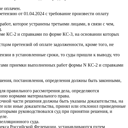
не оплачен.
етензию от 01.04.2024 с требование произвести оплату
абот, которое устранены третьими лицами, в связи с чем,
.
рме КС-2 и справками по форме КС-3, на основании которых
стцом претензий об оплате задолженности, кроме того, не
тензии в установленные сроки, то суды пришли к выводу, что
актами приемки выполненных работ формы N КС-2 и справками
шения, постановления, определения должны быть законными,
для правильного рассмотрения дела, определяются
ению нормами материального права.
очной части решения должны быть указаны доказательства, на
 те или иные доказательства, принял или отклонил приведенные
которыми руководствовался суд при принятии решения, и
еле.
пелляционного суда.
декса Российской Федерации, устанавливаются путем