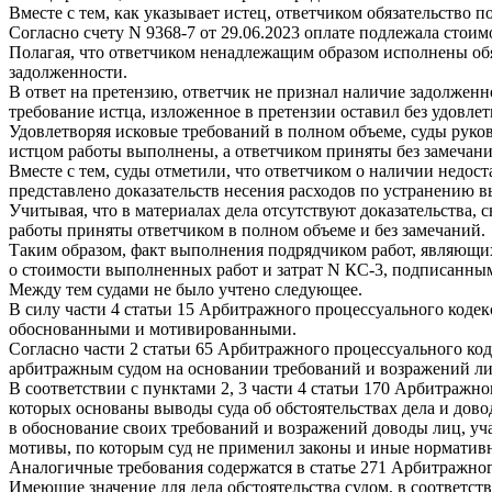
Вместе с тем, как указывает истец, ответчиком обязательство п
Согласно счету N 9368-7 от 29.06.2023 оплате подлежала стоимо
Полагая, что ответчиком ненадлежащим образом исполнены обяз
задолженности.
В ответ на претензию, ответчик не признал наличие задолженно
требование истца, изложенное в претензии оставил без удовле
Удовлетворяя исковые требований в полном объеме, суды руко
истцом работы выполнены, а ответчиком приняты без замечаний
Вместе с тем, суды отметили, что ответчиком о наличии недос
представлено доказательств несения расходов по устранению 
Учитывая, что в материалах дела отсутствуют доказательства,
работы приняты ответчиком в полном объеме и без замечаний.
Таким образом, факт выполнения подрядчиком работ, являющи
о стоимости выполненных работ и затрат N КС-3, подписанным
Между тем судами не было учтено следующее.
В силу части 4 статьи 15 Арбитражного процессуального код
обоснованными и мотивированными.
Согласно части 2 статьи 65 Арбитражного процессуального ко
арбитражным судом на основании требований и возражений ли
В соответствии с пунктами 2, 3 части 4 статьи 170 Арбитражн
которых основаны выводы суда об обстоятельствах дела и дово
в обоснование своих требований и возражений доводы лиц, уч
мотивы, по которым суд не применил законы и иные нормативн
Аналогичные требования содержатся в статье 271 Арбитражно
Имеющие значение для дела обстоятельства судом, в соответс