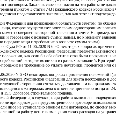
 с договором. Заказчик своего согласия на эти работы не давал
енная пунктом 3 статьи 743 Гражданского кодекса Российской Ф
подписан представителем заказчика, так как этот акт подтвержд
ской Федерации для прекращения обязательств зачетом, по общем
ица, которое осуществляет зачет своим односторонним волеизъ
 момент совершения стороной заявления о зачете. Например, вс
и и требование о возврате суммы займа), но к моменту заявлен
о передаче вещи и требование о возврате суммы займа).
ого Суда РФ от 11.06.2020 N 6 «О некоторых вопросах примене
ражданского кодекса Российской Федерации предметы активного 
е положении, как если бы оба обязательства были прекращены и
о требований, которые возникли из разных оснований. Критерий
продажи) на требование об уплате неустойки, процентов или о 
.06.2020 N 6 «О некоторых вопросах применения положений Гр
нского кодекса Российской Федерации для зачета необходимо и д
ветствующей стороне или считаться доставленным по правилам ст
в имеющемся в материалах дела в ответе не претензию истца от 
и 15.5. договора строительного подряда.
ийской Федерации, в случаях, когда работа выполнена подрядчи
его не пригодным для предусмотренного в договоре использован
если иное не установлено законом или договором, по своему выб
ленной за работу цены: возмещения своих расходов на устранени