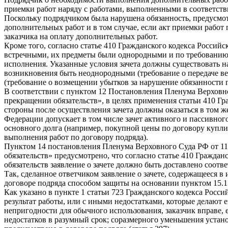
приемки работ наряду с работами, выполненными в соответствии
Поскольку подрядчиком была нарушена обязанность, предусмотр
дополнительных работ и в том случае, если акт приемки работ 
заказчика на оплату дополнительных работ.
Кроме того, согласно статье 410 Гражданского кодекса Россий
встречными, их предметы были однородными и по требованию л
исполнения. Указанные условия зачета должны существовать на
возникновения быть неоднородными (требование о передаче вещ
(требование о возмещении убытков за нарушение обязанности п
В соответствии с пунктом 12 Постановления Пленума Верховн
прекращении обязательств», в целях применения статьи 410 Г
стороны после осуществления зачета должны оказаться в том ж
Федерации допускает в том числе зачет активного и пассивног
основного долга (например, покупной цены по договору купли-
выполнения работ по договору подряда).
Пунктом 14 постановления Пленума Верховного Суда РФ от 11
обязательств» предусмотрено, что согласно статье 410 Гражда
обязательств заявление о зачете должно быть доставлено соот
Так, сделанное ответчиком заявление о зачете, содержащееся 
договоре подряда способом защиты на основании пунктом 15.1 
Как указано в пункте 1 статьи 723 Гражданского кодекса Росс
результат работы, или с иными недостатками, которые делают 
непригодности для обычного использования, заказчик вправе, 
недостатков в разумный срок; соразмерного уменьшения установ