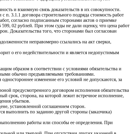
ность и взаимную связь доказательств в их совокупности.
 п. 3.1.1 договора строительного подряда стоимость работ
 работ, согласно подписанным сторонами актов о приемке
599, 02 рублей. При этом суды не дали оценку, что цена работ
рон. Доказательства того, что сторонами был согласован
задолженности неправомерно ссылались на акт сверки,
ворит о его недействительности и является недопустимым
ащим образом в соответствии с условиями обязательства и
 иными обычно предъявляемыми требованиями.
и одностороннее изменение его условий не допускаются, за
ороной предусмотренного договором исполнения обязательства
ный срок, сторона, на которой лежит встречное исполнение,
щения убытков.
цене, установленной соглашением сторон.
тся выполнить по заданию другой стороны (заказчика)
 выполнению работы или способы ее определения. При
тельной или твердой. При отсутствии других указаний в