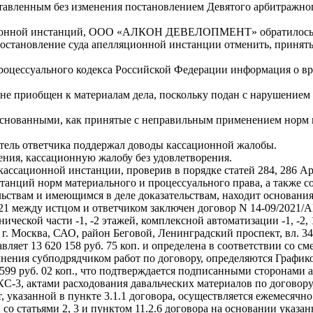
тавленным без изменения постановлением Девятого арбитражного
яционной инстанций, ООО «АЛКОН ДЕВЕЛОПМЕНТ» обратилось в
постановление суда апелляционной инстанции отменить, принять
процессуального кодекса Российской Федерации информация о вр
не приобщен к материалам дела, поскольку подан с нарушением
основанными, как принятые с неправильным применением норм 
итель ответчика поддержал доводы кассационной жалобы.
ения, кассационную жалобу без удовлетворения.
 кассационной инстанции, проверив в порядке статей 284, 286 
танций норм материального и процессуального права, а также 
ьствам и имеющимся в деле доказательствам, находит основани
2021 между истцом и ответчиком заключен договор N 14-09/2021/
ческой части -1, -2 этажей, комплексной автоматизации -1, -2, 
. Москва, САО, район Беговой, Ленинградский проспект, вл. 34
авляет 13 620 158 руб. 75 коп. и определена в соответствии со с
лнения субподрядчиком работ по договору, определяются График
 599 руб. 02 коп., что подтверждается подписанными сторонами
С-3, актами расходования давальческих материалов по договору
от, указанной в пункте 3.1.1 договора, осуществляется ежемеся
со статьями 2, 3 и пунктом 11.2.6 договора на основании указан