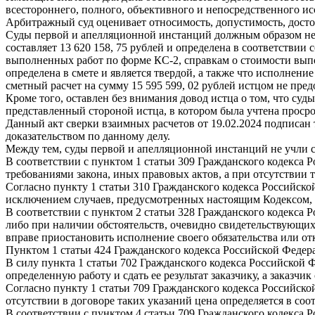
всестороннего, полного, объективного и непосредственного ис
Арбитражный суд оценивает относимость, допустимость, достов
Суды первой и апелляционной инстанций должным образом не пр
составляет 13 620 158, 75 рублей и определена в соответствии
выполненных работ по форме КС-2, справкам о стоимости выпол
определена в смете и является твердой, а также что исполнени
сметный расчет на сумму 15 595 599, 02 рублей истцом не пред
Кроме того, оставлен без внимания довод истца о том, что су
представленный стороной истца, в котором была учтена просро
Данный акт сверки взаимных расчетов от 19.02.2024 подписан 
доказательством по данному делу.
Между тем, суды первой и апелляционной инстанций не учли 
В соответствии с пунктом 1 статьи 309 Гражданского кодекса 
требованиями закона, иных правовых актов, а при отсутствии
Согласно пункту 1 статьи 310 Гражданского кодекса Российско
исключением случаев, предусмотренных настоящим Кодексом,
В соответствии с пунктом 2 статьи 328 Гражданского кодекса 
либо при наличии обстоятельств, очевидно свидетельствующих 
вправе приостановить исполнение своего обязательства или отк
Пунктом 1 статьи 424 Гражданского кодекса Российской Федер
В силу пункта 1 статьи 702 Гражданского кодекса Российской 
определенную работу и сдать ее результат заказчику, а заказчик
Согласно пункту 1 статьи 709 Гражданского кодекса Российск
отсутствии в договоре таких указаний цена определяется в соо
В соответствии с пунктом 4 статьи 709 Гражданского кодекса 