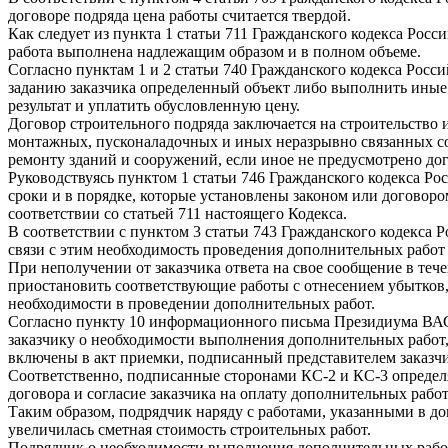
договоре подряда цена работы считается твердой.
Как следует из пункта 1 статьи 711 Гражданского кодекса Росс
работа выполнена надлежащим образом и в полном объеме.
Согласно пунктам 1 и 2 статьи 740 Гражданского кодекса Росс
заданию заказчика определенный объект либо выполнить иные с
результат и уплатить обусловленную цену.
Договор строительного подряда заключается на строительство 
монтажных, пусконаладочных и иных неразрывно связанных со 
ремонту зданий и сооружений, если иное не предусмотрено до
Руководствуясь пунктом 1 статьи 746 Гражданского кодекса Р
сроки и в порядке, которые установлены законом или договоро
соответствии со статьей 711 настоящего Кодекса.
В соответствии с пунктом 3 статьи 743 Гражданского кодекса
связи с этим необходимость проведения дополнительных работ 
При неполучении от заказчика ответа на свое сообщение в тече
приостановить соответствующие работы с отнесением убытков, 
необходимости в проведении дополнительных работ.
Согласно пункту 10 информационного письма Президиума ВАС 
заказчику о необходимости выполнения дополнительных работ, 
включены в акт приемки, подписанный представителем заказчи
Соответственно, подписанные сторонами КС-2 и КС-3 определя
договора и согласие заказчика на оплату дополнительных работ
Таким образом, подрядчик наряду с работами, указанными в до
увеличилась сметная стоимость строительных работ.
Подрядчик о необходимости выполнения дополнительных работ, 