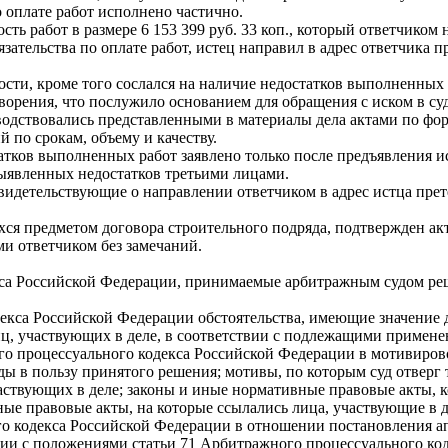
о оплате работ исполнено частично.
сть работ в размере 6 153 399 руб. 33 коп., который ответчиком 
ательства по оплате работ, истец направил в адрес ответчика пр
сти, кроме того сослался на наличие недостатков выполненных р
творения, что послужило основанием для обращения с иском в суд
водствовались представленными в материалы дела актами по фо
 по срокам, объему и качеству.
татков выполненных работ заявлено только после предъявления и
выявленных недостатков третьими лицами.
 свидетельствующие о направлении ответчиком в адрес истца пре
хся предметом договора строительного подряда, подтвержден 
и ответчиком без замечаний.
екса Российской Федерации, принимаемые арбитражным судом ре
декса Российской Федерации обстоятельства, имеющие значение 
ц, участвующих в деле, в соответствии с подлежащими примен
ого процессуального кодекса Российской Федерации в мотивиров
ды в пользу принятого решения; мотивы, по которым суд отверг
аствующих в деле; законы и иные нормативные правовые акты, 
ые правовые акты, на которые ссылались лица, участвующие в д
го кодекса Российской Федерации в отношении постановления а
твии с положениями статьи 71 Арбитражного процессуального ко