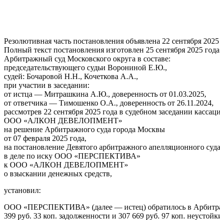
Резолютивная часть постановления объявлена 22 сентября 2025
Полный текст постановления изготовлен 25 сентября 2025 года
Арбитражный суд Московского округа в составе:
председательствующего судьи Ворониной Е.Ю.,
судей: Бочаровой Н.Н., Кочеткова А.А.,
при участии в заседании:
от истца — Митрашкина А.Ю., доверенность от 01.03.2025,
от ответчика — Тимошенко О.А., доверенность от 26.11.2024,
рассмотрев 22 сентября 2025 года в судебном заседании касса
ООО «АЛКОН ДЕВЕЛОПМЕНТ»
на решение Арбитражного суда города Москвы
от 07 февраля 2025 года,
на постановление Девятого арбитражного апелляционного суда 
в деле по иску ООО «ПЕРСПЕКТИВА»
к ООО «АЛКОН ДЕВЕЛОПМЕНТ»
о взыскании денежных средств,
установил:
ООО «ПЕРСПЕКТИВА» (далее — истец) обратилось в Арбитра
399 руб. 33 коп. задолженности и 307 669 руб. 97 коп. неустойк