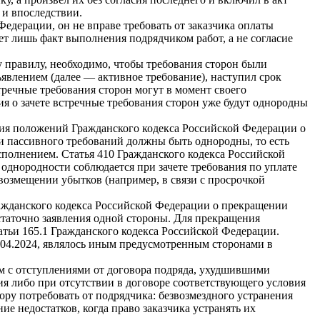
 и впоследствии.
едерации, он не вправе требовать от заказчика оплаты
ает лишь факт выполнения подрядчиком работ, а не согласие
у правилу, необходимо, чтобы требования сторон были
явлением (далее — активное требование), наступил срок
тречные требования сторон могут в момент своего
ия о зачете встречные требования сторон уже будут однородны
ния положений Гражданского кодекса Российской Федерации о
и пассивного требований должны быть однородны, то есть
сполнением. Статья 410 Гражданского кодекса Российской
 однородности соблюдается при зачете требования по уплате
возмещении убытков (например, в связи с просрочкой
ажданского кодекса Российской Федерации о прекращении
остаточно заявления одной стороны. Для прекращения
атьи 165.1 Гражданского кодекса Российской Федерации.
24.04.2024, являлось иным предусмотренным сторонами в
ком с отступлениями от договора подряда, ухудшившими
ия либо при отсутствии в договоре соответствующего условия
ору потребовать от подрядчика: безвозмездного устранения
е недостатков, когда право заказчика устранять их