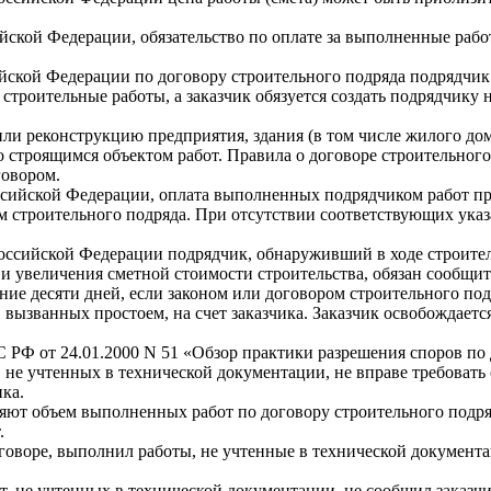
ийской Федерации, обязательство по оплате за выполненные рабо
ийской Федерации по договору строительного подряда подрядчик
троительные работы, а заказчик обязуется создать подрядчику 
или реконструкцию предприятия, здания (в том числе жилого дом
строящимся объектом работ. Правила о договоре строительного
говором.
оссийской Федерации, оплата выполненных подрядчиком работ пр
м строительного подряда. При отсутствии соответствующих указа
 Российской Федерации подрядчик, обнаруживший в ходе строите
и увеличения сметной стоимости строительства, обязан сообщить
ние десяти дней, если законом или договором строительного под
вызванных простоем, на счет заказчика. Заказчик освобождается
РФ от 24.01.2000 N 51 «Обзор практики разрешения споров по 
не учтенных в технической документации, не вправе требовать о
ка.
ют объем выполненных работ по договору строительного подряд
.
говоре, выполнил работы, не учтенные в технической документа
не учтенных в технической документации, не сообщил заказчику