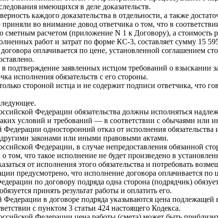
следования имеющихся в деле доказательств.
ерность каждого доказательства в отдельности, а также достаточ
иняли во внимание довод ответчика о том, что в соответствии с
 со сметным расчетом (приложение N 1 к Договору), а стоимость
ненных работ и затрат по форме КС-3, составляет сумму 15 595 
е договора оплачивается по цене, установленной соглашением сто
оставлено.
ды в подтверждение заявленных истцом требований о взыскании 
чка исполнения обязательств с его стороны.
только стороной истца и не содержит подписи ответчика, что го
следующее.
Российской Федерации обязательства должны исполняться надлеж
 таких условий и требований — в соответствии с обычаями или
й Федерации односторонний отказ от исполнения обязательства 
 другими законами или иными правовыми актами.
Российской Федерации, в случае непредоставления обязанной ст
о том, что такое исполнение не будет произведено в установлен
азаться от исполнения этого обязательства и потребовать возме
ации предусмотрено, что исполнение договора оплачивается по 
Федерации по договору подряда одна сторона (подрядчик) обязуе
 обязуется принять результат работы и оплатить его.
ой Федерации в договоре подряда указываются цена подлежащей
тветствии с пунктом 3 статьи 424 настоящего Кодекса.
Российской Федерации цена работы (смета) может быть приблизи