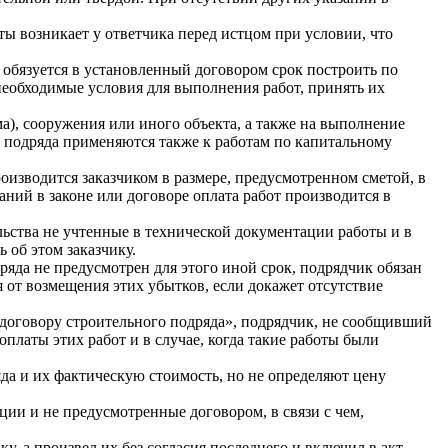
ты возникает у ответчика перед истцом при условии, что
 обязуется в установленный договором срок построить по
необходимые условия для выполнения работ, принять их
а), сооружения или иного объекта, а также на выполнение
 подряда применяются также к работам по капитальному
оизводится заказчиком в размере, предусмотренном сметой, в
ний в законе или договоре оплата работ производится в
льства не учтенные в технической документации работы и в
 об этом заказчику.
ряда не предусмотрен для этого иной срок, подрядчик обязан
 от возмещения этих убытков, если докажет отсутствие
договору строительного подряда», подрядчик, не сообщивший
платы этих работ и в случае, когда такие работы были
а и их фактическую стоимость, но не определяют цену
ции и не предусмотренные договором, в связи с чем,
, а произвел их без согласия последнего и включил в акт