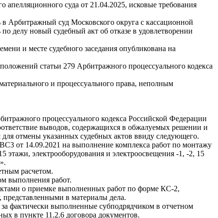
 апелляционного суда от 21.04.2025, исковые требования
 Арбитражный суд Московского округа с кассационной
 по делу новый судебный акт об отказе в удовлетворении
емени и месте судебного заседания опубликована на
 положений статьи 279 Арбитражного процессуального кодекса
материального и процессуального права, неполным
Арбитражного процессуального кодекса Российской Федерации
соответствие выводов, содержащихся в обжалуемых решении и
я для отмены указанных судебных актов ввиду следующего.
АВС3 от 14.09.2021 на выполнение комплекса работ по монтажу
15 этажи, электрооборудования и электроосвещения -1, -2, 15
».
метным расчетом.
ом выполнения работ.
 актами о приемке выполненных работ по форме КС-2,
, представленными в материалы дела.
чно за фактически выполненные субподрядчиком в отчетном
ных в пункте 11.2.6 договора документов.