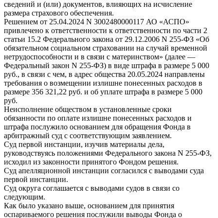
сведений и (или) документов, влияющих на исчисление
размера страхового обеспечения.
Решением от 25.04.2024 N 3002480000117 АО «АСПО»
привлечено к ответственности к ответственности по части 2
статьи 15.2 Федерального закона от 29.12.2006 N 255-ФЗ «Об
обязательном социальном страховании на случай временной
нетрудоспособности и в связи с материнством» (далее —
Федеральный закон N 255-ФЗ) в виде штрафа в размере 5 000
руб., в связи с чем, в адрес общества 20.05.2024 направлены
требования о возмещении излишне понесенных расходов в
размере 356 321,22 руб. и об уплате штрафа в размере 5 000
руб.
Неисполнение обществом в установленные сроки
обязанности по оплате излишне понесенных расходов и
штрафа послужило основанием для обращения Фонда в
арбитражный суд с соответствующим заявлением.
Суд первой инстанции, изучив материалы дела,
руководствуясь положениями Федерального закона N 255-ФЗ,
исходил из законности принятого Фондом решения.
Суд апелляционной инстанции согласился с выводами суда
первой инстанции.
Суд округа соглашается с выводами судов в связи со
следующим.
Как было указано выше, основанием для принятия
оспариваемого решения послужили выводы Фонда о