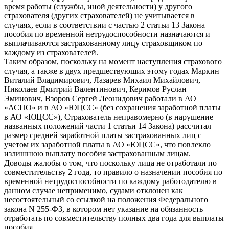
время работы (службы, иной деятельности) у другого
страхователя (других страхователей) не учитывается в
случаях, если в соответствии с частью 2 статьи 13 Закона
пособия по временной нетрудоспособности назначаются и
выплачиваются застрахованному лицу страховщиком по
каждому из страхователей.
Таким образом, поскольку на момент наступления страхового
случая, а также в двух предшествующих этому годах Маркин
Виталий Владимирович, Лазарев Михаил Михайлович,
Николаев Дмитрий Валентинович, Керимов Руслан
Эминович, Взоров Сергей Леонидович работали в АО
«АСПО» и в АО «ЮЦСС» (без сохранения заработной платы
в АО «ЮЦСС»), Страхователь неправомерно (в нарушение
названных положений части 1 статьи 14 Закона) рассчитал
размер средней заработной платы застрахованных лиц с
учетом их заработной платы в АО «ЮЦСС», что повлекло
излишнюю выплату пособия застрахованным лицам.
Доводы жалобы о том, что поскольку лица не отработали по
совместительству 2 года, то правило о назначении пособия по
временной нетрудоспособности по каждому работодателю в
данном случае неприменимо, судами отклонен как
несостоятельный со ссылкой на положения Федерального
закона N 255-ФЗ, в котором нет указание на обязанность
отработать по совместительству полных два года для выплаты
пособия.