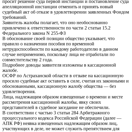
просит решение суда первой инстанции и постановление суда
апелляционной инстанции отменить и принять новый
судебный акт об отказе в удовлетворении заявленных Фондом
требований.
Заявитель жалобы полагает, что оно необоснованно
привлечено к ответственности по части 2 статьи 15.2
Федерального закона N 255-ФЗ
В обоснование своей позиции общество указывает, что
правило о назначении пособия по временной
нетрудоспособности по каждому работодателю в данном
случае неприменимо, поскольку лица не отработали по
совместительству 2 года.
Подробнее доводы заявителя изложены в кассационной
жалобе.
ОСФР по Астраханской области в отзыве на кассационную
просило судебные акт оставить в силе, считая их законными и
обоснованными, кассационную жалобу общества — без
удовлетворения.
Лица, надлежащим образом извещенные о времени и месте
рассмотрения кассационной жалобы, явку своих
представителей в судебное заседание не обеспечили.
В соответствии с частью 3 статьи 284 Арбитражного
процессуального кодекса Российской Федерации (далее —
АПК РФ) неявка извещенных надлежащим образом лиц,
участвующих в деле, не может служить препятствием для