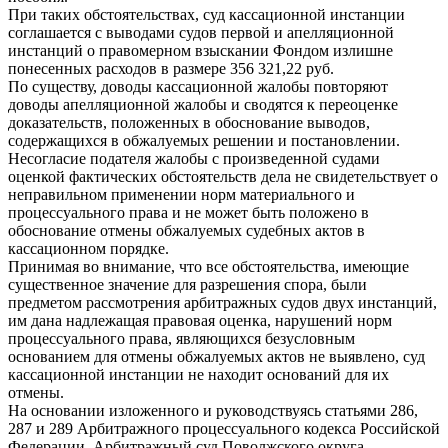
При таких обстоятельствах, суд кассационной инстанции
соглашается с выводами судов первой и апелляционной
инстанций о правомерном взыскании Фондом излишне
понесенных расходов в размере 356 321,22 руб.
По существу, доводы кассационной жалобы повторяют
доводы апелляционной жалобы и сводятся к переоценке
доказательств, положенных в обоснование выводов,
содержащихся в обжалуемых решении и постановлении.
Несогласие подателя жалобы с произведенной судами
оценкой фактических обстоятельств дела не свидетельствует о
неправильном применении норм материального и
процессуального права и не может быть положено в
обоснование отмены обжалуемых судебных актов в
кассационном порядке.
Принимая во внимание, что все обстоятельства, имеющие
существенное значение для разрешения спора, были
предметом рассмотрения арбитражных судов двух инстанций,
им дана надлежащая правовая оценка, нарушений норм
процессуального права, являющихся безусловным
основанием для отмены обжалуемых актов не выявлено, суд
кассационной инстанции не находит оснований для их
отмены.
На основании изложенного и руководствуясь статьями 286,
287 и 289 Арбитражного процессуального кодекса Российской
Федерации, Арбитражный суд Поволжского округа