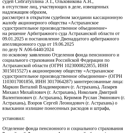
судей Сибгатуллина Э.Т., Ольховикова А.Н.,
в отсутствие лиц, участвующих в деле, извещенных
надлежащим образом,
рассмотрел в открытом судебном заседании кассационную
жалобу акционерного общества «Астраханское
судостроительное производственное объединение»
на решение Арбитражного суда Астраханской области от
09.01.2025 и постановление Двенадцатого арбитражного
апелляционного суда от 19.06.2025
по делу N А06-6440/2024
по исковому заявлению Отделения фонда пенсионного и
социального страхования Российской Федерации по
Астраханской области (ОГРН 1023000822855, ИНН
3015015527) к акционерному обществу «Астраханское
судостроительное производственное объединение» (ОГРН
1103017001856, ИНН 3017064287) заинтересованные лица:
Маркин Виталий Владимирович (г. Астрахань), Лазарев
Михаил Михайлович (г. Астрахань), Николаев Дмитрий
Валентинович (г. Астрахань), Керимов Руслан Эминович (г.
Астрахань), Взоров Сергей Леонидович (г. Астрахань) о
взыскании излишне понесенных расходов и штрафа,
установил:
Отделение фонда пенсионного и социального страхования