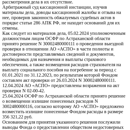
рассмотрения дела в их отсутствие.
Арбитражный суд кассационной инстанции, изучив
материалы дела, доводы кассационной жалобы и отзыва на
нее, проверив законность обжалуемых судебных актов в
порядке статьи 286 АПК РФ, не находит оснований для их
отмены.
Как следует из материалов дела, 05.02.2024 уполномоченным
должностным лицом ОСФР по Астраханской области
принято решение N 30002480000111 о проведении выездной
проверки в отношении АО «АСПО» в части полноты и
достоверности представляемых сведений и документов,
необходимых для назначения и выплаты страхового
обеспечения, а также возмещения расходов страхователя на
выплату социального пособия на погребение за период с
01.01.2021 по 31.12.2023, по результатам которой Фондом
составлен акт проверки от 26.03.2024 N 30002480000111.
12.04.2024 АО «АСПО» предоставлены возражения на акт
проверки N 02-00-42.
25.04.2024 ОСФР по Астраханской области принято решение
о возмещении излишне понесенных расходов N
3002480000116, согласно которому АО «АСПО» предложено
возместить излишне понесенные Фондом расходы в размере
356 321,22 руб.
Основанием для принятия указанного решения послужили
выводы Фонда о предоставлении обществом недостоверных