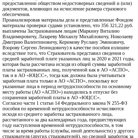
предоставлении обществом недостоверных сведений и (или)
документов, влияющих на исчисление размера страхового
обеспечения.
Проанализировав материалы дела и представленные Фондом
материалы проверки судами установлено, что 356 321,22 руб.
выплачены Застрахованным лицам (Маркину Виталию
Владимировичу, Лазареву Михаилу Михайловичу, Николаеву
Дмитрию Валентиновичу, Керимову Руслану Эминовичу,
Взорову Сергею Леонидовичу) в качестве пособия излишне
вследствие того, что Страхователь представил сведения о
средней заработной плате указанных лиц за 2020 и 2021 годы,
которая была рассчитана исходя из общей суммы заработной
платы застрахованных лиц, полученной как в АО «АСПО»,
так и в АО «ЮЦСС», тогда как должна была учитываться
заработная плата только в АО «АСПО», поскольку все
указанные лица в период нетрудоспособности по основному
месту работы (АО «АСПО») находились в отпуске без
сохранения заработной платы в АО «ЮЦСС».
Согласно части 1 статьи 14 Федерального закона N 255-ФЗ
пособия по временной нетрудоспособности исчисляются
исходя из среднего заработка застрахованного лица,
рассчитанного за два календарных года, предшествующих
году наступления временной нетрудоспособности, в том
числе за время работы (службы, иной деятельности) у другого
страхователя (других страхователей), но средний заработок за