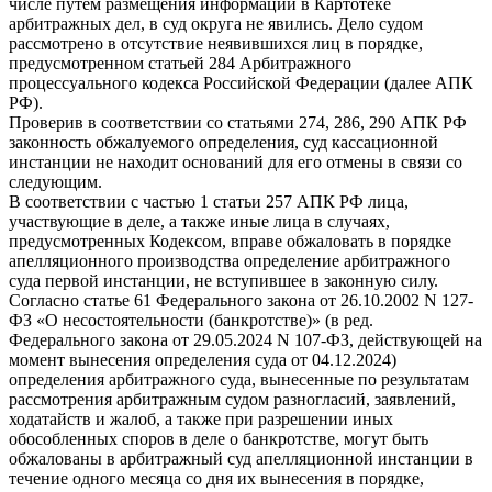
числе путем размещения информации в Картотеке
арбитражных дел, в суд округа не явились. Дело судом
рассмотрено в отсутствие неявившихся лиц в порядке,
предусмотренном статьей 284 Арбитражного
процессуального кодекса Российской Федерации (далее АПК
РФ).
Проверив в соответствии со статьями 274, 286, 290 АПК РФ
законность обжалуемого определения, суд кассационной
инстанции не находит оснований для его отмены в связи со
следующим.
В соответствии с частью 1 статьи 257 АПК РФ лица,
участвующие в деле, а также иные лица в случаях,
предусмотренных Кодексом, вправе обжаловать в порядке
апелляционного производства определение арбитражного
суда первой инстанции, не вступившее в законную силу.
Согласно статье 61 Федерального закона от 26.10.2002 N 127-
ФЗ «О несостоятельности (банкротстве)» (в ред.
Федерального закона от 29.05.2024 N 107-ФЗ, действующей на
момент вынесения определения суда от 04.12.2024)
определения арбитражного суда, вынесенные по результатам
рассмотрения арбитражным судом разногласий, заявлений,
ходатайств и жалоб, а также при разрешении иных
обособленных споров в деле о банкротстве, могут быть
обжалованы в арбитражный суд апелляционной инстанции в
течение одного месяца со дня их вынесения в порядке,