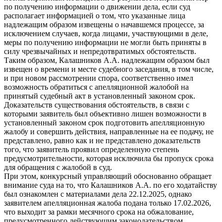
по получению информации о движении дела, если суд
располагает информацией о том, что указанные лица
надлежащим образом извещены о начавшемся процессе, за
исключением случаев, когда лицами, участвующими в деле,
меры по получению информации не могли быть приняты в
силу чрезвычайных и непредотвратимых обстоятельств.
Таким образом, Калашников А.А. надлежащим образом был
извещен о времени и месте судебного заседания, в том числе,
и при новом рассмотрении спора, соответственно имел
возможность обратиться с апелляционной жалобой на
принятый судебный акт в установленный законом срок.
Доказательств существования обстоятельств, в связи с
которыми заявитель был объективно лишен возможности в
установленный законом срок подготовить апелляционную
жалобу и совершить действия, направленные на ее подачу, не
представлено, равно как и не представлено доказательств
того, что заявитель проявил определенную степень
предусмотрительности, которая исключила бы пропуск срока
для обращения с жалобой в суд.
При этом, конкурсный управляющий обоснованно обращает
внимание суда на то, что Калашников А.А. по его ходатайству
был ознакомлен с материалами дела 22.12.2025, однако
заявителем апелляционная жалоба подана только 17.02.2026,
что выходит за рамки месячного срока на обжалование,
предусмотренного действующим законодательством.