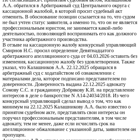
А.А. обратился в Арбитражный суд Центрального округа с
кассационной жалобой, в которой просит судебный акт
отменить. В обоснование позиции ссылается на то, что судом
не был учтен статус заявителя, а именно то, что он не является
профессиональным юристом, не занимается какой-либо
деятельностью, позволяющей воспринимать его как должного
участника арбитражного производства.
В отзыве на кассационную жалобу конкурсный управляющий
Смирнов Н.С. просил определение Девятнадцатого
арбитражного апелляционного суда от 04.03.2026 оставить без
изменения, кассационную жалобу без удовлетворения. Также
указал, что Калашников А.А. 22.12.2025 обращался в
арбитражный суд с ходатайством об ознакомлении с
материалами дела, которое подписано представителем по
доверенности. Доверенность выдана 22.12.2025 адвокату
Сомову С.С. и гражданину Добрякову К.И. на представление
интересов в деле о банкротстве N А14-24034/2018. Из чего
конкурсный управляющий сделал вывод о том, что как
минимум на 22.12.2025 Калашникову А.А. было известно о
принятом судебном акте, представлять свои интересы он
поручил профессиональным представителям, в том числе
адвокату, тем не менее, даже если исчислять срок на
апелляционное обжалование с указанной даты, заявителем он
пропущен.