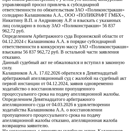
управляющий просил привлечь к субсидиарной
ответственности по обязательствам ЗАО «Поликонстракшн»
солидарно Калашникова А.А., ООО «ПОЛИКРАФТ ГМБХ»,
Никитину В.П. и Андриянову А.Р. и взыскать с указанных
лиц солидарно в пользу ЗАО «Поликонстракшн» 56 837
962,72 руб.
Определением Арбитражного суда Воронежской области от
04.12.2024 с Калашникова А.А. в порядке субсидиарной
ответственности в конкурсную массу ЗАО «Поликонстракшн»
взысканы 56 837 962,72 руб. В остальной части заявления
отказано.
Данный судебный акт не обжаловался и вступил в законную
силу.
Калашников А.А. 17.02.2026 обратился в Девятнадцатый
арбитражный апелляционный суд с жалобой на судебный акт
первой инстанции от 04.12.2024, заявив одновременно
ходатайство о восстановлении пропущенного
процессуального срока на подачу апелляционной жалобы.
Определением Девятнадцатого арбитражного
апелляционного суда от 04.03.2026 в удовлетворении
ходатайства Калашникова А.А. о восстановлении
пропущенного процессуального срока на подачу
апелляционной жалобы отказано, апелляционная жалоба
возвращена заявителю.
Не согласившись с принятым судебным актом, Калашников