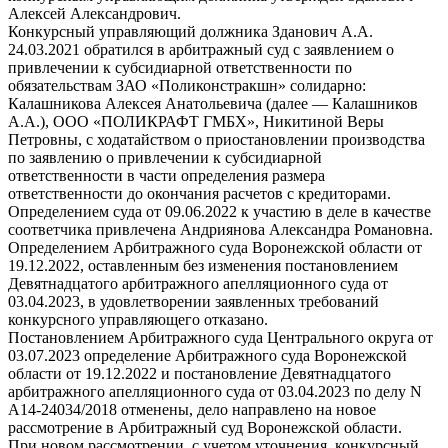
Алексей Александрович.
Конкурсный управляющий должника Зданович А.А.
24.03.2021 обратился в арбитражный суд с заявлением о
привлечении к субсидиарной ответственности по
обязательствам ЗАО «Поликонстракшн» солидарно:
Калашникова Алексея Анатольевича (далее — Калашников
А.А.), ООО «ПОЛИКРАФТ ГМБХ», Никитиной Веры
Петровны, с ходатайством о приостановлении производства
по заявлению о привлечении к субсидиарной
ответственности в части определения размера
ответственности до окончания расчетов с кредиторами.
Определением суда от 09.06.2022 к участию в деле в качестве
соответчика привлечена Андриянова Александра Романовна.
Определением Арбитражного суда Воронежской области от
19.12.2022, оставленным без изменения постановлением
Девятнадцатого арбитражного апелляционного суда от
03.04.2023, в удовлетворении заявленных требований
конкурсного управляющего отказано.
Постановлением Арбитражного суда Центрального округа от
03.07.2023 определение Арбитражного суда Воронежской
области от 19.12.2022 и постановление Девятнадцатого
арбитражного апелляционного суда от 03.04.2023 по делу N
А14-24034/2018 отменены, дело направлено на новое
рассмотрение в Арбитражный суд Воронежской области.
При новом рассмотрении, с учетом уточнения, конкурсный