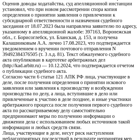
Оценив доводы ходатайства, суд апелляционной инстанции
установил, что при новом рассмотрении спора копия
определения о принятии заявления о привлечении к
субсидиарной ответственности и назначения судебного
заседания от 18.07.2023 была направлена заявителю по адресу,
указанному в апелляционной жалобе: 397163, Воронежская
обл., г. Борисоглебск, ул. Бланская, д. 153, и получена
Калашниковым А.А. лично 17.08.2023, что подтверждается
уведомлением о вручении почтового отправления N
39492384376505 (т. 3 л.д. 81). Текст обжалуемого судебного
акта опубликован в картотеке арбитражных дел
(http://kad.arbitr.ru) — 10.12.2024, что подтверждается отчетом
о публикации судебного акта.
Согласно части 6 статьи 121 АПК РФ лица, участвующие в
деле, после получения определения о принятии искового
заявления или заявления к производству и возбуждении
производства по делу, а лица, вступившие в дело или
привлеченные к участию в деле позднее, и иные участники
арбитражного процесса после получения первого судебного
акта по рассматриваемому делу самостоятельно
предпринимают меры по получению информации о
движении дела с использованием любых источников такой
информации и любых средств связи.
Лица, участвующие в деле, несут риск наступления
неблагоприятных последствий в результате непринятия мер