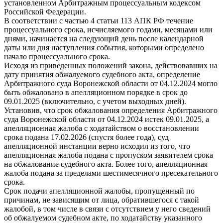
установленном Арбитражным процессуальным кодексом
Российской Федерации.
В соответствии с частью 4 статьи 113 АПК РФ течение
процессуального срока, исчисляемого годами, месяцами или
днями, начинается на следующий день после календарной
даты или дня наступления события, которыми определено
начало процессуального срока.
Исходя из приведенных положений закона, действовавших на
дату принятия обжалуемого судебного акта, определение
Арбитражного суда Воронежской области от 04.12.2024 могло
быть обжаловано в апелляционном порядке в срок до
09.01.2025 (включительно, с учетом выходных дней).
Установив, что срок обжалования определения Арбитражного
суда Воронежской области от 04.12.2024 истек 09.01.2025, а
апелляционная жалоба с ходатайством о восстановлении
срока подана 17.02.2026 (спустя более года), суд
апелляционной инстанции верно исходил из того, что
апелляционная жалоба подана с пропуском заявителем срока
на обжалование судебного акта. Более того, апелляционная
жалоба подана за пределами шестимесячного пресекательного
срока.
Срок подачи апелляционной жалобы, пропущенный по
причинам, не зависящим от лица, обратившегося с такой
жалобой, в том числе в связи с отсутствием у него сведений
об обжалуемом судебном акте, по ходатайству указанного