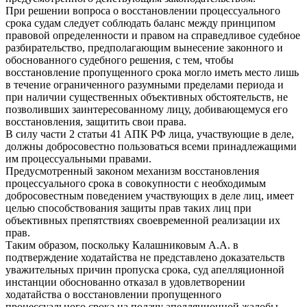
При решении вопроса о восстановлении процессуального
срока судам следует соблюдать баланс между принципом
правовой определенности и правом на справедливое судебное
разбирательство, предполагающим вынесение законного и
обоснованного судебного решения, с тем, чтобы
восстановление пропущенного срока могло иметь место лишь
в течение ограниченного разумными пределами периода и
при наличии существенных объективных обстоятельств, не
позволивших заинтересованному лицу, добивающемуся его
восстановления, защитить свои права.
В силу части 2 статьи 41 АПК РФ лица, участвующие в деле,
должны добросовестно пользоваться всеми принадлежащими
им процессуальными правами.
Предусмотренный законом механизм восстановления
процессуального срока в совокупности с необходимым
добросовестным поведением участвующих в деле лиц, имеет
целью способствования защиты прав таких лиц при
объективных препятствиях своевременной реализации их
прав.
Таким образом, поскольку Калашниковым А.А. в
подтверждение ходатайства не представлено доказательств
уважительных причин пропуска срока, суд апелляционной
инстанции обоснованно отказал в удовлетворении
ходатайства о восстановлении пропущенного
процессуального срока на подачу апелляционной жалобы.