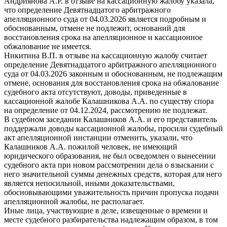
Андриянова А.Р. в отзыве на кассационную жалобу указала,
что определение Девятнадцатого арбитражного
апелляционного суда от 04.03.2026 является подробным и
обоснованным, отмене не подлежит, оснований для
восстановления срока на апелляционное и кассационное
обжалование не имеется.
Никитина В.П. в отзыве на кассационную жалобу считает
определение Девятнадцатого арбитражного апелляционного
суда от 04.03.2026 законным и обоснованным, не подлежащим
отмене, основания для восстановления срока на обжалование
судебного акта отсутствуют, доводы, приведенные в
кассационной жалобе Калашникова А.А. по существу спора
на определение от 04.12.2024, рассмотрению не подлежат.
В судебном заседании Калашников А.А. и его представитель
поддержали доводы кассационной жалобы, просили судебный
акт апелляционной инстанции отменить, указали, что
Калашников А.А. пожилой человек, не имеющий
юридического образования, не был осведомлен о вынесении
судебного акта при новом рассмотрении дела о взыскании с
него значительной суммы денежных средств, которая для него
является непосильной, иными доказательствами,
обосновывающими уважительность причин пропуска подачи
апелляционной жалобы, не располагает.
Иные лица, участвующие в деле, извещенные о времени и
месте судебного разбирательства надлежащим образом, в том