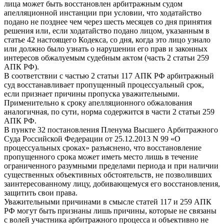
лица может быть восстановлен арбитражным судом
апелляционной инстанции при условии, что ходатайство
подано не позднее чем через шесть месяцев со дня принятия
решения или, если ходатайство подано лицом, указанным в
статье 42 настоящего Кодекса, со дня, когда это лицо узнало
или должно было узнать о нарушении его прав и законных
интересов обжалуемым судебным актом (часть 2 статьи 259
АПК РФ).
В соответствии с частью 2 статьи 117 АПК РФ арбитражный
суд восстанавливает пропущенный процессуальный срок,
если признает причины пропуска уважительными.
Применительно к сроку апелляционного обжалования
аналогичная, по сути, норма содержится в части 2 статьи 259
АПК РФ.
В пункте 32 постановления Пленума Высшего Арбитражного
Суда Российской Федерации от 25.12.2013 N 99 «О
процессуальных сроках» разъяснено, что восстановление
пропущенного срока может иметь место лишь в течение
ограниченного разумными пределами периода и при наличии
существенных объективных обстоятельств, не позволивших
заинтересованному лицу, добивающемуся его восстановления,
защитить свои права.
Уважительными причинами в смысле статей 117 и 259 АПК
РФ могут быть признаны лишь причины, которые не связаны
с волей участника арбитражного процесса и объективно не