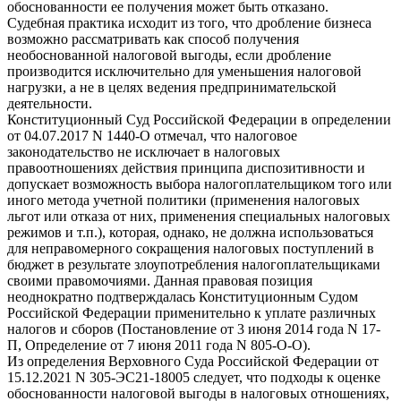
обоснованности ее получения может быть отказано.
Судебная практика исходит из того, что дробление бизнеса
возможно рассматривать как способ получения
необоснованной налоговой выгоды, если дробление
производится исключительно для уменьшения налоговой
нагрузки, а не в целях ведения предпринимательской
деятельности.
Конституционный Суд Российской Федерации в определении
от 04.07.2017 N 1440-О отмечал, что налоговое
законодательство не исключает в налоговых
правоотношениях действия принципа диспозитивности и
допускает возможность выбора налогоплательщиком того или
иного метода учетной политики (применения налоговых
льгот или отказа от них, применения специальных налоговых
режимов и т.п.), которая, однако, не должна использоваться
для неправомерного сокращения налоговых поступлений в
бюджет в результате злоупотребления налогоплательщиками
своими правомочиями. Данная правовая позиция
неоднократно подтверждалась Конституционным Судом
Российской Федерации применительно к уплате различных
налогов и сборов (Постановление от 3 июня 2014 года N 17-
П, Определение от 7 июня 2011 года N 805-О-О).
Из определения Верховного Суда Российской Федерации от
15.12.2021 N 305-ЭС21-18005 следует, что подходы к оценке
обоснованности налоговой выгоды в налоговых отношениях,