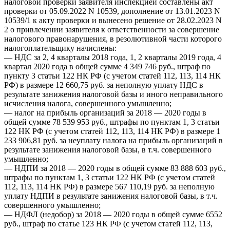
налоговой проверки заявителя инспекцией составлены акт
проверки от 05.09.2022 N 10539, дополнение от 13.01.2023 N
10539/1 к акту проверки и вынесено решение от 28.02.2023 N
2 о привлечении заявителя к ответственности за совершение
налогового правонарушения, в резолютивной части которого
налогоплательщику начислены:
— НДС за 2, 4 кварталы 2018 года, 1, 2 кварталы 2019 года, 4
квартал 2020 года в общей сумме 4 349 746 руб., штраф по
пункту 3 статьи 122 НК РФ (с учетом статей 112, 113, 114 НК
РФ) в размере 12 660,75 руб. за неполную уплату НДС в
результате занижения налоговой базы и иного неправильного
исчисления налога, совершенного умышленно;
— налог на прибыль организаций за 2018 — 2020 годы в
общей сумме 78 539 953 руб., штрафы по пунктам 1, 3 статьи
122 НК РФ (с учетом статей 112, 113, 114 НК РФ) в размере 1
233 906,81 руб. за неуплату налога на прибыль организаций в
результате занижения налоговой базы, в т.ч. совершенного
умышленно;
— НДПИ за 2018 — 2020 годы в общей сумме 83 888 603 руб.,
штрафы по пунктам 1, 3 статьи 122 НК РФ (с учетом статей
112, 113, 114 НК РФ) в размере 567 110,19 руб. за неполную
уплату НДПИ в результате занижения налоговой базы, в т.ч.
совершенного умышленно;
— НДФЛ (недобор) за 2018 — 2020 годы в общей сумме 6552
руб., штраф по статье 123 НК РФ (с учетом статей 112, 113,