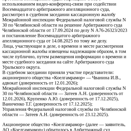
использованием видео-конференц-связи при содействии
Восемнадцатого арбитражного апелляционного суда,
рассмотрел в судебном заседании кассационную жалобу
Межрайонной инспекции Федеральной налоговой службы N
30 по Челябинской области на решение Арбитражного суда
Челябинской области от 17.09.2024 по делу N А76-26323/2023
и постановление Восемнадцатого арбитражного
апелляционного суда от 14.08.2025 по тому же делу.
Лица, участвующие в деле, о времени и месте рассмотрения
кассационной жалобы извещены надлежащим образом, в том
числе публично, путем размещения информации о времени и
месте судебного заседания на сайте Арбитражного суда
Уральского округа.
В судебном заседании приняли участие представители:
акционерного общества «Коелгамрамор» — Чванина И.В.,
адвокат (доверенность от 12.01.2026);
Межрайонной инспекции Федеральной налоговой службы N
30 по Челябинской области — Затеев А.Н. (доверенность от
12.01.2026), Крупенко А.Ю. (доверенность от 17.12.2025),
Ваниченко Т.Г. (доверенность от 17.12.2025);
Управления Федеральной налоговой службы по Челябинской
области — Затеев А.Н. (доверенность от 23.12.2025).
Акционерное общество «Коелгамрамор» (далее — заявитель,
АО «Коелгамрамор») обратилось в Арбитражный суд