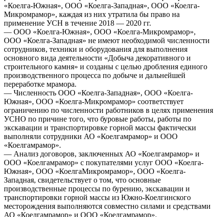
«Коелга-Южная», ООО «Коелга-Западная», ООО «Коелга-
Микромрамор», каждая из них утратила бы право на
применение УСН в течение 2018 — 2020 гг.
— ООО «Коелга-Южная», ООО «Коелга-Микромрамор»,
ООО «Коелга-Западная» не имеют необходимой численности
сотрудников, техники и оборудования для выполнения
основного вида деятельности «Добыча декоративного и
строительного камня» и созданы с целью дробления единого
производственного процесса по добыче и дальнейшей
переработке мрамора.
— Численность ООО «Коелга-Западная», ООО «Коелга-
Южная», ООО «Коелга-Микромрамор» соответствует
ограничению по численности работников в целях применения
УСНО по причине того, что буровые работы, работы по
экскавации и транспортировке горной массы фактически
выполняли сотрудники АО «Коелгамрамор» и ООО
«Коелгамрамор».
— Анализ договоров, заключенных АО «Коелгамрамор» и
ООО «Коелгамрамор» с покупателями услуг ООО «Коелга-
Южная», ООО «КоелгаМикромрамор», ООО «Коелга-
Западная, свидетельствует о том, что основные
производственные процессы по бурению, экскавации и
транспортировки горной массы из Южно-Коелгинского
месторождения выполняются совместно силами и средствами
АО «Коелгамрамор» и ООО «Коелгамрамор».