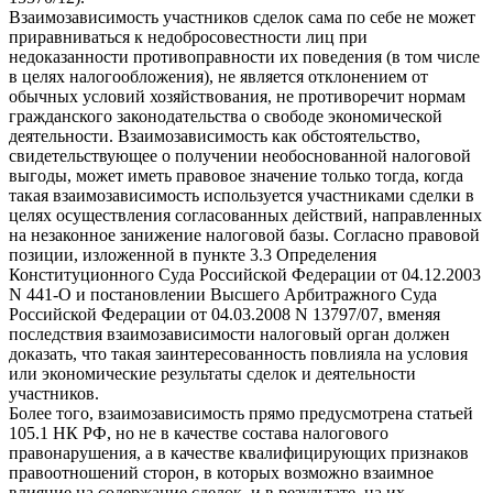
Взаимозависимость участников сделок сама по себе не может
приравниваться к недобросовестности лиц при
недоказанности противоправности их поведения (в том числе
в целях налогообложения), не является отклонением от
обычных условий хозяйствования, не противоречит нормам
гражданского законодательства о свободе экономической
деятельности. Взаимозависимость как обстоятельство,
свидетельствующее о получении необоснованной налоговой
выгоды, может иметь правовое значение только тогда, когда
такая взаимозависимость используется участниками сделки в
целях осуществления согласованных действий, направленных
на незаконное занижение налоговой базы. Согласно правовой
позиции, изложенной в пункте 3.3 Определения
Конституционного Суда Российской Федерации от 04.12.2003
N 441-О и постановлении Высшего Арбитражного Суда
Российской Федерации от 04.03.2008 N 13797/07, вменяя
последствия взаимозависимости налоговый орган должен
доказать, что такая заинтересованность повлияла на условия
или экономические результаты сделок и деятельности
участников.
Более того, взаимозависимость прямо предусмотрена статьей
105.1 НК РФ, но не в качестве состава налогового
правонарушения, а в качестве квалифицирующих признаков
правоотношений сторон, в которых возможно взаимное
влияние на содержание сделок, и в результате, на их