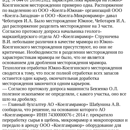
Коелгинском месторождении примерно одна. Распоряжение
по выделению из ООО «Коелга-Южная» организаций ООО
«Коелга-Западная» и ООО «Коелга-Микромрамор» давал
Чеботарев И.А. Было месторождение Южное, Чеботарев И.А.
дал распоряжение разделить месторождение на 3 части.
Согласно протоколу допроса начальника геолого-
маркшейдерского отдела АО «Коелгамрамор» Струничева
В.И. небольшие различия в качестве мрамора из Южно-
Коелгинского месторождения присутствуют, но они не
критичные. Необходимости в разделении месторождения по
характеристикам мрамора не было, что не является
основанием для дробления месторождения мрамора.
Технология отработки Южно-Коелгинского месторождения
сводится к тому, что после полной отработки всех запасов
останется один карьер, окончательная доработка
месторождения закончится одним карьером.
— Согласно протоколу допроса машиниста Бевзенко О.Л.
полезное ископаемое не определяли, с какого участка, оно все
шло на дробилку.
— Главный бухгалтер АО «Коелгамрамор» Шабунина А.В.
сообщила, что решение, на основании которого АО
«Коелгамрамор» ИНН 7430000076 с 2014 г. прекратило
переработку сырья в щебень, микромрамор и микропорошки и
передало в аренду ООО «Коелгамрамор» оборудование для