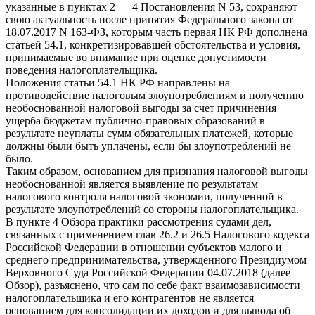
указанные в пунктах 2 — 4 Постановления N 53, сохраняют
свою актуальность после принятия Федерального закона от
18.07.2017 N 163-ФЗ, которым часть первая НК РФ дополнена
статьей 54.1, конкретизировавшей обстоятельства и условия,
принимаемые во внимание при оценке допустимости
поведения налогоплательщика.
Положения статьи 54.1 НК РФ направлены на
противодействие налоговым злоупотреблениям и получению
необоснованной налоговой выгоды за счет причинения
ущерба бюджетам публично-правовых образований в
результате неуплаты сумм обязательных платежей, которые
должны были быть уплачены, если бы злоупотреблений не
было.
Таким образом, основанием для признания налоговой выгоды
необоснованной является выявление по результатам
налогового контроля налоговой экономии, полученной в
результате злоупотреблений со стороны налогоплательщика.
В пункте 4 Обзора практики рассмотрения судами дел,
связанных с применением глав 26.2 и 26.5 Налогового кодекса
Российской Федерации в отношении субъектов малого и
среднего предпринимательства, утвержденного Президиумом
Верховного Суда Российской Федерации 04.07.2018 (далее —
Обзор), разъяснено, что сам по себе факт взаимозависимости
налогоплательщика и его контрагентов не является
основанием для консолидации их доходов и для вывода об