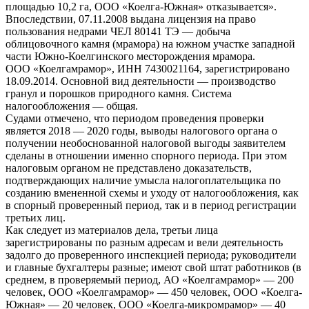
площадью 10,2 га, ООО «Коелга-Южная» отказывается».
Впоследствии, 07.11.2008 выдана лицензия на право
пользования недрами ЧЕЛ 80141 ТЭ — добыча
облицовочного камня (мрамора) на южном участке западной
части Южно-Коелгинского месторождения мрамора.
ООО «Коелгамрамор», ИНН 7430021164, зарегистрировано
18.09.2014. Основной вид деятельности — производство
гранул и порошков природного камня. Система
налогообложения — общая.
Судами отмечено, что периодом проведения проверки
является 2018 — 2020 годы, выводы налогового органа о
получении необоснованной налоговой выгоды заявителем
сделаны в отношении именно спорного периода. При этом
налоговым органом не представлено доказательств,
подтверждающих наличие умысла налогоплательщика по
созданию вмененной схемы и уходу от налогообложения, как
в спорный проверенный период, так и в период регистрации
третьих лиц.
Как следует из материалов дела, третьи лица
зарегистрированы по разным адресам и вели деятельность
задолго до проверенного инспекцией периода; руководители
и главные бухгалтеры разные; имеют свой штат работников (в
среднем, в проверяемый период, АО «Коелгамрамор» — 200
человек, ООО «Коелгамрамор» — 450 человек, ООО «Коелга-
Южная» — 20 человек, ООО «Коелга-микромрамор» — 40