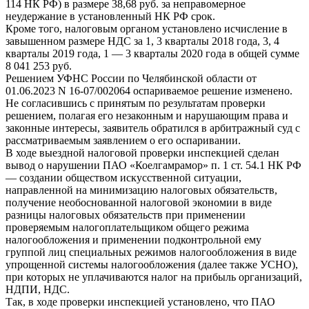
114 НК РФ) в размере 38,68 руб. за неправомерное
неудержание в установленный НК РФ срок.
Кроме того, налоговым органом установлено исчисление в
завышенном размере НДС за 1, 3 кварталы 2018 года, 3, 4
кварталы 2019 года, 1 — 3 кварталы 2020 года в общей сумме
8 041 253 руб.
Решением УФНС России по Челябинской области от
01.06.2023 N 16-07/002064 оспариваемое решение изменено.
Не согласившись с принятым по результатам проверки
решением, полагая его незаконным и нарушающим права и
законные интересы, заявитель обратился в арбитражный суд с
рассматриваемым заявлением о его оспаривании.
В ходе выездной налоговой проверки инспекцией сделан
вывод о нарушении ПАО «Коелгамрамор» п. 1 ст. 54.1 НК РФ
— создании обществом искусственной ситуации,
направленной на минимизацию налоговых обязательств,
получение необоснованной налоговой экономии в виде
разницы налоговых обязательств при применении
проверяемым налогоплательщиком общего режима
налогообложения и применении подконтрольной ему
группой лиц специальных режимов налогообложения в виде
упрощенной системы налогообложения (далее также УСНО),
при которых не уплачиваются налог на прибыль организаций,
НДПИ, НДС.
Так, в ходе проверки инспекцией установлено, что ПАО