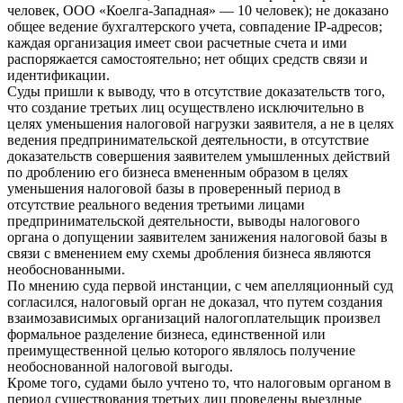
человек, ООО «Коелга-Западная» — 10 человек); не доказано
общее ведение бухгалтерского учета, совпадение IP-адресов;
каждая организация имеет свои расчетные счета и ими
распоряжается самостоятельно; нет общих средств связи и
идентификации.
Суды пришли к выводу, что в отсутствие доказательств того,
что создание третьих лиц осуществлено исключительно в
целях уменьшения налоговой нагрузки заявителя, а не в целях
ведения предпринимательской деятельности, в отсутствие
доказательств совершения заявителем умышленных действий
по дроблению его бизнеса вмененным образом в целях
уменьшения налоговой базы в проверенный период в
отсутствие реального ведения третьими лицами
предпринимательской деятельности, выводы налогового
органа о допущении заявителем занижения налоговой базы в
связи с вменением ему схемы дробления бизнеса являются
необоснованными.
По мнению суда первой инстанции, с чем апелляционный суд
согласился, налоговый орган не доказал, что путем создания
взаимозависимых организаций налогоплательщик произвел
формальное разделение бизнеса, единственной или
преимущественной целью которого являлось получение
необоснованной налоговой выгоды.
Кроме того, судами было учтено то, что налоговым органом в
период существования третьих лиц проведены выездные