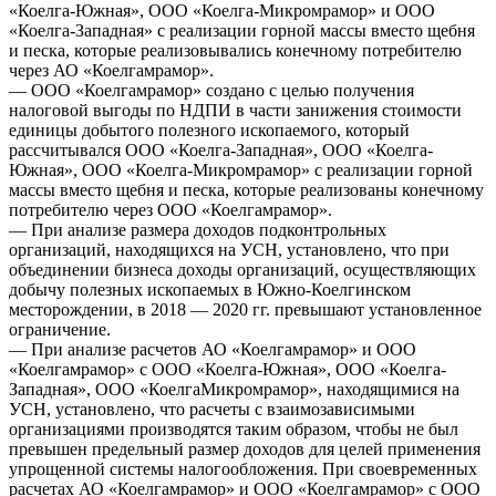
«Коелга-Южная», ООО «Коелга-Микромрамор» и ООО
«Коелга-Западная» с реализации горной массы вместо щебня
и песка, которые реализовывались конечному потребителю
через АО «Коелгамрамор».
— ООО «Коелгамрамор» создано с целью получения
налоговой выгоды по НДПИ в части занижения стоимости
единицы добытого полезного ископаемого, который
рассчитывался ООО «Коелга-Западная», ООО «Коелга-
Южная», ООО «Коелга-Микромрамор» с реализации горной
массы вместо щебня и песка, которые реализованы конечному
потребителю через ООО «Коелгамрамор».
— При анализе размера доходов подконтрольных
организаций, находящихся на УСН, установлено, что при
объединении бизнеса доходы организаций, осуществляющих
добычу полезных ископаемых в Южно-Коелгинском
месторождении, в 2018 — 2020 гг. превышают установленное
ограничение.
— При анализе расчетов АО «Коелгамрамор» и ООО
«Коелгамрамор» с ООО «Коелга-Южная», ООО «Коелга-
Западная», ООО «КоелгаМикромрамор», находящимися на
УСН, установлено, что расчеты с взаимозависимыми
организациями производятся таким образом, чтобы не был
превышен предельный размер доходов для целей применения
упрощенной системы налогообложения. При своевременных
расчетах АО «Коелгамрамор» и ООО «Коелгамрамор» с ООО