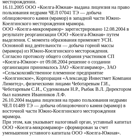
месторождении.
16.11.2005 ООО «Коелга-Южная» выдана лицензия на право
пользования недрами ЧЕЛ 07041 ТЭ — добыча
облицовочного камня (мрамор) в западной части Южно-
Коелгинского месторождения мрамора.
ООО «Коелга-микромрамор» зарегистрировано 12.08.2004 в
результате реорганизации ООО «Коелга-Южная» путем
выделения. С момента образования применяет УСН.
Основной вид деятельности — добыча горной массы
(мрамора) из Южно-Коелгинского месторождения.
Согласно протоколу общего собрания участников СП
«Коелга-Южное» от 09.08.2004 решение о создании
организации принималось ЗАО «Коелгамрамор», ЗАО
«Сельскохозяйственное племенное предприятие
«Коелгинское», Корпорация «Александр Инвестмет Компани
Лимитед», физическими лицами Чеботаревым Г.И.,
Чеботаревым С.И., Суденковым Н.Р., Рыбак В.Л. Директором
был назначен Иванников Л.Ф.
26.10.2004 выдана лицензия на право пользования недрами
ЧЕЛ 01489 ТЭ — добыча облицовочного камня (мрамор) в
восточной части Южно-Коелгинского месторождения
мрамора.
При этом, как указывает налоговый орган, уставный капитал
ООО «Коелга-микромрамор» сформирован за счет
уменьшения уставного капитала ООО «Коелга-Южная».