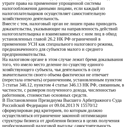
утрате права на применение упрощенной системы
налогообложения данными лицами, если каждый из
налогоплательщиков осуществляет самостоятельную
хозяйственную деятельность.
Вместе с тем, налоговый орган не лишен права приводить
доказательства, указывающие на направленность действий
налогоплательщика и взаимозависимых с ним лиц в обход
установленных главой 26.2 НК РФ ограничений в
применении УСН как специального налогового режима,
предназначенного для субъектов малого и среднего
предпринимательства.
На налоговом органе в этом случае лежит бремя доказывания
того, что имело место деление по существу единого
хозяйствующего субъекта, чья деятельность в силу
значительности своего объема фактически не отвечает
(перестала отвечать) ограничениям, установленным пунктом
3 статьи 346.12, пунктом 4 статьи 346.13 НК РФ, связанным, в
частности, с размером полученного дохода, численностью
работников, стоимостью основных средств.
В Постановлении Президиума Высшего Арбитражного Суда
Российской Федерации от 09.04.2013 N 15570/12
сформулирован ряд критериев, по которым должно
осуществляться отграничение законной оптимизации
структуры бизнеса от дробления бизнеса в целях получения
необоснованной налоговой выгоды: самостоятельность