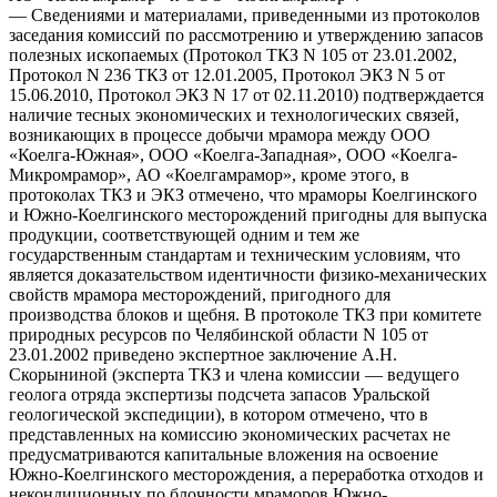
— Сведениями и материалами, приведенными из протоколов
заседания комиссий по рассмотрению и утверждению запасов
полезных ископаемых (Протокол ТКЗ N 105 от 23.01.2002,
Протокол N 236 ТКЗ от 12.01.2005, Протокол ЭКЗ N 5 от
15.06.2010, Протокол ЭКЗ N 17 от 02.11.2010) подтверждается
наличие тесных экономических и технологических связей,
возникающих в процессе добычи мрамора между ООО
«Коелга-Южная», ООО «Коелга-Западная», ООО «Коелга-
Микромрамор», АО «Коелгамрамор», кроме этого, в
протоколах ТКЗ и ЭКЗ отмечено, что мраморы Коелгинского
и Южно-Коелгинского месторождений пригодны для выпуска
продукции, соответствующей одним и тем же
государственным стандартам и техническим условиям, что
является доказательством идентичности физико-механических
свойств мрамора месторождений, пригодного для
производства блоков и щебня. В протоколе ТКЗ при комитете
природных ресурсов по Челябинской области N 105 от
23.01.2002 приведено экспертное заключение А.Н.
Скорыниной (эксперта ТКЗ и члена комиссии — ведущего
геолога отряда экспертизы подсчета запасов Уральской
геологической экспедиции), в котором отмечено, что в
представленных на комиссию экономических расчетах не
предусматриваются капитальные вложения на освоение
Южно-Коелгинского месторождения, а переработка отходов и
некондиционных по блочности мраморов Южно-