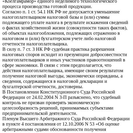
«Коелгамрамор» единого неделимого технологического
процесса производства готовой продукции.
Согласно п. 1 ст. 54.1 НК РФ не допускается уменьшение
налогоплательщиком налоговой базы и (или) суммы
подлежащего уплате налога в результате искажения сведений
о фактах хозяйственной жизни (совокупности таких фактов),
об объектах налогообложения, подлежащих отражению в
налоговом и (или) бухгалтерском учете либо налоговой
отчетности налогоплательщика.
В силу п. 7 ст. 3 НК РФ судебная практика разрешения
налоговых споров исходит из презумпции добросовестности
налогоплательщиков и иных участников правоотношений в
сфере экономики. В связи с этим предполагается, что
действия налогоплательщика, имеющие своим результатом
получение налоговой выгоды, экономически оправданы, а
сведения, содержащиеся в налоговой декларации и
бухгалтерской отчетности, достоверны.
В Постановлении Конституционного Суда Российской
Федерации от 24.02.2004 N 3-П разъяснено, что судебный
контроль не призван проверять экономическую
целесообразность решений, принимаемых субъектами
предпринимательской деятельности.
Пленум Высшего Арбитражного Суда Российской Федерации
в пункте 4 постановления от 12.10.2006 N 53 «Об оценке
арбитражными судами обоснованности получения