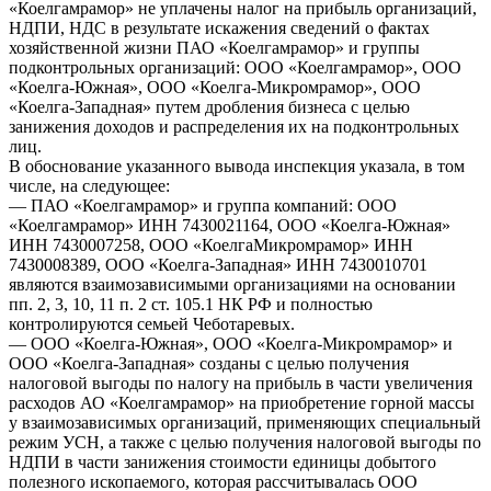
«Коелгамрамор» не уплачены налог на прибыль организаций,
НДПИ, НДС в результате искажения сведений о фактах
хозяйственной жизни ПАО «Коелгамрамор» и группы
подконтрольных организаций: ООО «Коелгамрамор», ООО
«Коелга-Южная», ООО «Коелга-Микромрамор», ООО
«Коелга-Западная» путем дробления бизнеса с целью
занижения доходов и распределения их на подконтрольных
лиц.
В обоснование указанного вывода инспекция указала, в том
числе, на следующее:
— ПАО «Коелгамрамор» и группа компаний: ООО
«Коелгамрамор» ИНН 7430021164, ООО «Коелга-Южная»
ИНН 7430007258, ООО «КоелгаМикромрамор» ИНН
7430008389, ООО «Коелга-Западная» ИНН 7430010701
являются взаимозависимыми организациями на основании
пп. 2, 3, 10, 11 п. 2 ст. 105.1 НК РФ и полностью
контролируются семьей Чеботаревых.
— ООО «Коелга-Южная», ООО «Коелга-Микромрамор» и
ООО «Коелга-Западная» созданы с целью получения
налоговой выгоды по налогу на прибыль в части увеличения
расходов АО «Коелгамрамор» на приобретение горной массы
у взаимозависимых организаций, применяющих специальный
режим УСН, а также с целью получения налоговой выгоды по
НДПИ в части занижения стоимости единицы добытого
полезного ископаемого, которая рассчитывалась ООО