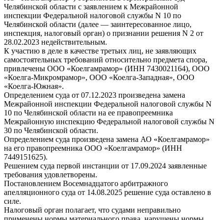
Челябинской области с заявлением к Межрайонной
инспекции Федеральной налоговой службы N 10 по
Челябинской области (далее — заинтересованное лицо,
инспекция, налоговый орган) о признании решения N 2 от
28.02.2023 недействительным.
К участию в деле в качестве третьих лиц, не заявляющих
самостоятельных требований относительно предмета спора,
привлечены ООО «Коелгамрамор» (ИНН 7430021164), ООО
«Коелга-Микромрамор», ООО «Коелга-Западная», ООО
«Коелга-Южная».
Определением суда от 07.12.2023 произведена замена
Межрайонной инспекции Федеральной налоговой службы N
10 по Челябинской области на ее правопреемника
Межрайонную инспекцию Федеральной налоговой службы N
30 по Челябинской области.
Определением суда произведена замена АО «Коелгамрамор»
на его правопреемника ООО «Коелгамрамор» (ИНН
7449151625).
Решением суда первой инстанции от 17.09.2024 заявленные
требования удовлетворены.
Постановлением Восемнадцатого арбитражного
апелляционного суда от 14.08.2025 решение суда оставлено в
силе.
Налоговый орган полагает, что судами неправильно
применены нормы материального права, нарушены нормы