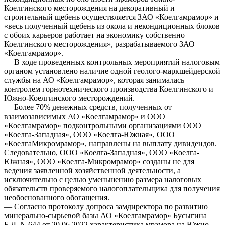
Коелгинского месторождения на декоративный и
строительный щебень осуществляется ЗАО «Коелгамрамор» и
«весь полученный щебень из окола и некондиционных блоков
с обоих карьеров работает на экономику собственно
Коелгинского месторождения», разрабатываемого ЗАО
«Коелгамрамор».
— В ходе проведенных контрольных мероприятий налоговым
органом установлено наличие одной геолого-маркшейдерской
службы на АО «Коелгамрамор», которая занималась
контролем горнотехнического производства Коелгинского и
Южно-Коелгинского месторождений.
— Более 70% денежных средств, полученных от
взаимозависимых АО «Коелгамрамор» и ООО
«Коелгамрамор» подконтрольными организациями ООО
«Коелга-Западная», ООО «Коелга-Южная», ООО
«КоелгаМикромрамор», направлены на выплату дивидендов.
Следовательно, ООО «Коелга-Западная», ООО «Коелга-
Южная», ООО «Коелга-Микромрамор» созданы не для
ведения заявленной хозяйственной деятельности, а
исключительно с целью уменьшению размера налоговых
обязательств проверяемого налогоплательщика для получения
необоснованного обогащения.
— Согласно протоколу допроса замдиректора по развитию
минерально-сырьевой базы АО «Коелгамрамор» Бусыгина
Б.Д. N 644 от 20.06.2022 характеристика мрамора на Южно-