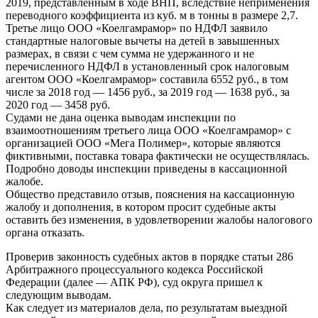
2019, представленным в ходе ВНП, вследствие неприменения
переводного коэффициента из куб. м в тонны в размере 2,7.
Третье лицо ООО «Коелгамрамор» по НДФЛ заявило
стандартные налоговые вычеты на детей в завышенных
размерах, в связи с чем сумма не удержанного и не
перечисленного НДФЛ в установленный срок налоговым
агентом ООО «Коелгамрамор» составила 6552 руб., в том
числе за 2018 год — 1456 руб., за 2019 год — 1638 руб., за
2020 год — 3458 руб.
Судами не дана оценка выводам инспекции по
взаимоотношениям третьего лица ООО «Коелгамрамор» с
организацией ООО «Мега Полимер», которые являются
фиктивными, поставка товара фактически не осуществлялась.
Подробно доводы инспекции приведены в кассационной
жалобе.
Общество представило отзыв, пояснения на кассационную
жалобу и дополнения, в котором просит судебные акты
оставить без изменения, в удовлетворении жалобы налогового
органа отказать.
Проверив законность судебных актов в порядке статьи 286
Арбитражного процессуального кодекса Российской
Федерации (далее — АПК РФ), суд округа пришел к
следующим выводам.
Как следует из материалов дела, по результатам выездной