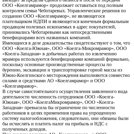
ООО «Коелгамрамор» продолжает оставаться под полным
контролем семьи Чеботаревых. Управленческие решения по
созданию ООО «Коелгамрамор», не являющегося
плательщиком НДПИ и являющегося конечным формальным
продавцом полезных ископаемых в адрес покупателей,
принимались Чеботаревыми как непосредственными
бенефициарами всех названных компаний.
Имеющиеся в деле доказательства свидетельствуют о том, что
ООО «Коелга-Южная», ООО «Коелга-Микромрамор», ООО
«Коелга-Западная» в добычных работах по извлечению
мрамора используются бенефициарами компаний формально,
поскольку основные производственные процессы по
бурению, экскавации и транспортировке горной массы из
Южно-Коелгинского месторождения выполняются совместно
силами и средствами АО «Коелгамрамор» и ООО
«Коелгамрамор».
В случае самостоятельного осуществления заявленного вида
деятельности численность сотрудников ООО «Коелга-
Южная», ООО «КоелгаМикромрамор», ООО «Коелга-
Западная» превысила бы ограничение по численности
работников в целях применения права на упрощенную
систему налогообложения, следовательно, они обязаны были
бы исчислять и платить налог на прибыль и НДС с
полученных доходов.