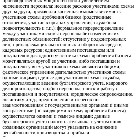
производственных мощностей и/или увеличением
численности персонала; несение расходов участниками схемы
друг за друга; прямая или косвенная взаимозависимость
участников схемы дробления бизнеса (родственные
отношения, участие в органах управления, служебная
подконтрольность и т.п.); формальное перераспределение
между участниками схемы персонала без изменения их
должностных обязанностей; отсутствие у подконтрольных
лиц, принадлежащих им основных и оборотных средств,
кадровых ресурсов; единственным поставщиком или
покупателем для одного участника схемы дробления бизнеса
может являться другой ее участник, либо поставщики и
покупатели у всех участников схемы являются общими;
фактическое управление деятельностью участников схемы
одними лицами; единые для участников схемы службы,
осуществляющие: ведение бухгалтерского учета, кадрового
делопроизводства, подбор персонала, поиск и работу с
поставщиками и покупателями, юридическое сопровождение,
логистику и т.д.; представление интересов по
взаимоотношениям с государственными органами и иными
контрагентами (не входящими в схему дробления бизнеса)
осуществляется одними и теми же лицами; данные
бухгалтерского учета налогоплательщика с учетом вновь
созданных организаций могут указывать на снижение
рентабельности производства и прибыли.