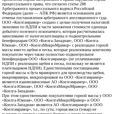
процессуального права, что согласно статье 288
Арбитражного процессуального кодекса Российской
Федерации (далее — АПК РФ) является основанием для
отмены постановления арбитражного апелляционного суда.
ООО «Коелгамрамор» создано с целью получения налоговой
экономии по НДПИ в части занижения стоимости единицы
добытого полезного ископаемого, которая рассчитывалась
зависимыми от налогоплательщика и подконтрольными
бенефициарам ООО «Коелга-Западная», ООО «Коелга-
Южная», ООО «КоелгаМикроМрамор» с реализации горной
массы вместо щебня и песка, которые реализованы конечному
покупателю через также полностью подконтрольное
бенефициарам ООО «Коелгамрамор» (не уплачивающее
НДПИ с реализации щебня и песка, поскольку не является
плательщиком НДПИ). Единственными поставщиками
горной массы и бута мраморного для производства щебня,
микромрамора, микропорошков на ООО «Коелгамрамор»
являются взаимозависимые АО «Коелгамрамор», ООО
«Коелга-Южная», ООО «КоелгаМикроМрамор», ООО
«Коелга-Западная».
При этом единственными покупателями горной массы у ООО
«Коелга-Южная», ООО «КоелгаМикроМрамор» и ООО
«Коелга-Западная» являются АО «Коелгамрамор» и ООО
«Коелгамрамор», т.е., по сути, горная масса (товар) не
выходит за пределы единого бизнеса и после ее передачи