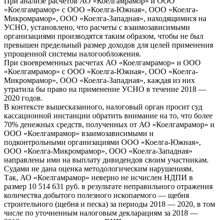
При анализе расчетов АО «Коелгамрамор» и ООО
«Коелгамрамор» с ООО «Коелга-Южная», ООО «Коелга-
Микромрамор», ООО «Коелга-Западная», находящимися на
УСНО, установлено, что расчеты с взаимозависимыми
организациями производятся таким образом, чтобы не был
превышен предельный размер доходов для целей применения
упрощенной системы налогообложения.
При своевременных расчетах АО «Коелгамрамор» и ООО
«Коелгамрамор» с ООО «Коелга-Южная», ООО «Коелга-
Микромрамор», ООО «Коелга-Западная», каждая из них
утратила бы право на применение УСНО в течение 2018 —
2020 годов.
В контексте вышесказанного, налоговый орган просит суд
кассационной инстанции обратить внимание на то, что более
70% денежных средств, полученных от АО «Коелгамрамор» и
ООО «Коелгамрамор» взаимозависимыми и
подконтрольными организациями ООО «Коелга-Южная»,
ООО «Коелга-Микромрамор», ООО «Коелга-Западная»
направлены ими на выплату дивидендов своим участникам.
Судами не дана оценка методологическим нарушениям.
Так, АО «Коелгамрамор» неверно не исчислен НДПИ в
размер 10 514 631 руб. в результате неправильного отражения
количества добытого полезного ископаемого — щебня
строительного (щебня и песка) за периоды 2018 — 2020, в том
числе по уточненным налоговым декларациям за 2018 —