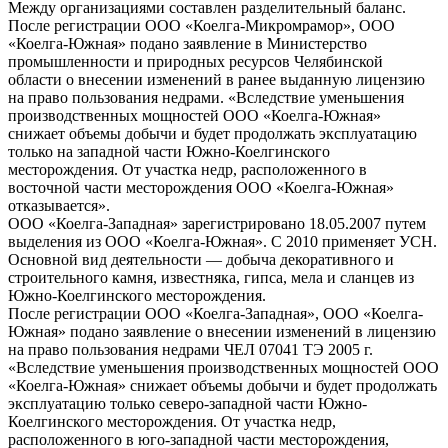
Между организациями составлен разделительный баланс.
После регистрации ООО «Коелга-Микромрамор», ООО
«Коелга-Южная» подано заявление в Министерство
промышленности и природных ресурсов Челябинской
области о внесении изменений в ранее выданную лицензию
на право пользования недрами. «Вследствие уменьшения
производственных мощностей ООО «Коелга-Южная»
снижает объемы добычи и будет продолжать эксплуатацию
только на западной части Южно-Коелгинского
месторождения. От участка недр, расположенного в
восточной части месторождения ООО «Коелга-Южная»
отказывается».
ООО «Коелга-Западная» зарегистрировано 18.05.2007 путем
выделения из ООО «Коелга-Южная». С 2010 применяет УСН.
Основной вид деятельности — добыча декоративного и
строительного камня, известняка, гипса, мела и сланцев из
Южно-Коелгинского месторождения.
После регистрации ООО «Коелга-Западная», ООО «Коелга-
Южная» подано заявление о внесении изменений в лицензию
на право пользования недрами ЧЕЛ 07041 ТЭ 2005 г.
«Вследствие уменьшения производственных мощностей ООО
«Коелга-Южная» снижает объемы добычи и будет продолжать
эксплуатацию только северо-западной части Южно-
Коелгинского месторождения. От участка недр,
расположенного в юго-западной части месторождения,