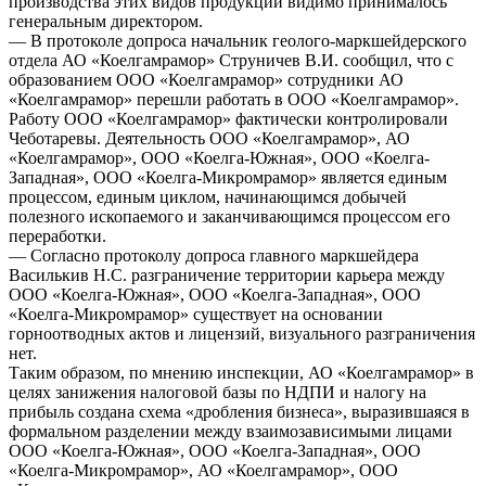
производства этих видов продукции видимо принималось
генеральным директором.
— В протоколе допроса начальник геолого-маркшейдерского
отдела АО «Коелгамрамор» Струничев В.И. сообщил, что с
образованием ООО «Коелгамрамор» сотрудники АО
«Коелгамрамор» перешли работать в ООО «Коелгамрамор».
Работу ООО «Коелгамрамор» фактически контролировали
Чеботаревы. Деятельность ООО «Коелгамрамор», АО
«Коелгамрамор», ООО «Коелга-Южная», ООО «Коелга-
Западная», ООО «Коелга-Микромрамор» является единым
процессом, единым циклом, начинающимся добычей
полезного ископаемого и заканчивающимся процессом его
переработки.
— Согласно протоколу допроса главного маркшейдера
Василькив Н.С. разграничение территории карьера между
ООО «Коелга-Южная», ООО «Коелга-Западная», ООО
«Коелга-Микромрамор» существует на основании
горноотводных актов и лицензий, визуального разграничения
нет.
Таким образом, по мнению инспекции, АО «Коелгамрамор» в
целях занижения налоговой базы по НДПИ и налогу на
прибыль создана схема «дробления бизнеса», выразившаяся в
формальном разделении между взаимозависимыми лицами
ООО «Коелга-Южная», ООО «Коелга-Западная», ООО
«Коелга-Микромрамор», АО «Коелгамрамор», ООО