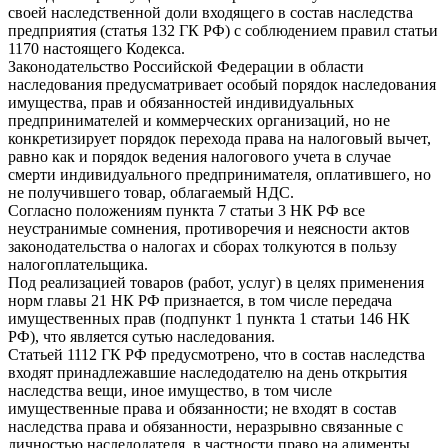
своей наследственной доли входящего в состав наследства
предприятия (статья 132 ГК РФ) с соблюдением правил статьи
1170 настоящего Кодекса.
Законодательство Российской Федерации в области
наследования предусматривает особый порядок наследования
имущества, прав и обязанностей индивидуальных
предпринимателей и коммерческих организаций, но не
конкретизирует порядок перехода права на налоговый вычет,
равно как и порядок ведения налогового учета в случае
смерти индивидуального предпринимателя, оплатившего, но
не получившего товар, облагаемый НДС.
Согласно положениям пункта 7 статьи 3 НК РФ все
неустранимые сомнения, противоречия и неясности актов
законодательства о налогах и сборах толкуются в пользу
налогоплательщика.
Под реализацией товаров (работ, услуг) в целях применения
норм главы 21 НК РФ признается, в том числе передача
имущественных прав (подпункт 1 пункта 1 статьи 146 НК
РФ), что является сутью наследования.
Статьей 1112 ГК РФ предусмотрено, что в состав наследства
входят принадлежавшие наследодателю на день открытия
наследства вещи, иное имущество, в том числе
имущественные права и обязанности; не входят в состав
наследства права и обязанности, неразрывно связанные с
личностью наследодателя, в частности право на алименты,