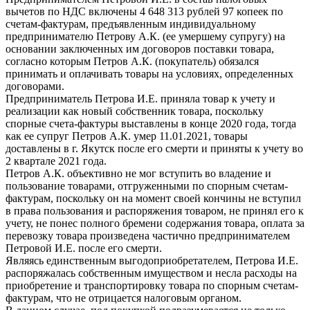
вычетов по НДС включены 4 648 313 рублей 97 копеек по
счетам-фактурам, предъявленным индивидуальному
предпринимателю Петрову А.К. (ее умершему супругу) на
основании заключенных им договоров поставки товара,
согласно которым Петров А.К. (покупатель) обязался
принимать и оплачивать товары на условиях, определенных
договорами.
Предприниматель Петрова И.Е. приняла товар к учету и
реализации как новый собственник товара, поскольку
спорные счета-фактуры выставлены в конце 2020 года, тогда
как ее супруг Петров А.К. умер 11.01.2021, товары
доставлены в г. Якутск после его смерти и приняты к учету во
2 квартале 2021 года.
Петров А.К. объективно не мог вступить во владение и
пользование товарами, отгруженными по спорным счетам-
фактурам, поскольку он на момент своей кончины не вступил
в права пользования и распоряжения товаром, не принял его к
учету, не понес полного бремени содержания товара, оплата за
перевозку товара произведена частично предпринимателем
Петровой И.Е. после его смерти.
Являясь единственным выгодоприобретателем, Петрова И.Е.
распоряжалась собственным имуществом и несла расходы на
приобретение и транспортировку товара по спорным счетам-
фактурам, что не отрицается налоговым органом.