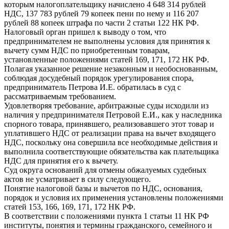
которым налогоплательщику начислено 4 648 314 рублей
НДС, 137 783 рублей 79 копеек пени по нему и 116 207
рублей 88 копеек штрафа по части 2 статьи 122 НК РФ.
Налоговый орган пришел к выводу о том, что
предпринимателем не выполнены условия для принятия к
вычету сумм НДС по приобретенным товарам,
установленные положениями статей 169, 171, 172 НК РФ.
Полагая указанное решение незаконным и необоснованным,
соблюдая досудебный порядок урегулирования спора,
предприниматель Петрова И.Е. обратилась в суд с
рассматриваемым требованием.
Удовлетворяя требование, арбитражные суды исходили из
наличия у предпринимателя Петровой Е.И., как у наследника
спорного товара, принявшего, реализовавшего этот товар и
уплатившего НДС от реализации права на вычет входящего
НДС, поскольку она совершила все необходимые действия и
выполнила соответствующие обязательства как плательщика
НДС для принятия его к вычету.
Суд округа оснований для отмены обжалуемых судебных
актов не усматривает в силу следующего.
Понятие налоговой базы и вычетов по НДС, основания,
порядок и условия их применения установлены положениями
статей 153, 166, 169, 171, 172 НК РФ.
В соответствии с положениями пункта 1 статьи 11 НК РФ
институты, понятия и термины гражданского, семейного и