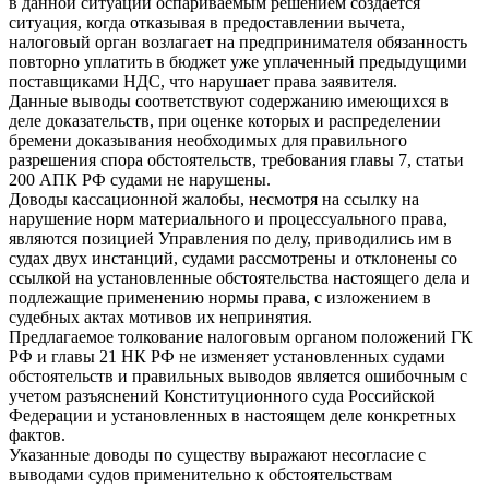
в данной ситуации оспариваемым решением создается
ситуация, когда отказывая в предоставлении вычета,
налоговый орган возлагает на предпринимателя обязанность
повторно уплатить в бюджет уже уплаченный предыдущими
поставщиками НДС, что нарушает права заявителя.
Данные выводы соответствуют содержанию имеющихся в
деле доказательств, при оценке которых и распределении
бремени доказывания необходимых для правильного
разрешения спора обстоятельств, требования главы 7, статьи
200 АПК РФ судами не нарушены.
Доводы кассационной жалобы, несмотря на ссылку на
нарушение норм материального и процессуального права,
являются позицией Управления по делу, приводились им в
судах двух инстанций, судами рассмотрены и отклонены со
ссылкой на установленные обстоятельства настоящего дела и
подлежащие применению нормы права, с изложением в
судебных актах мотивов их непринятия.
Предлагаемое толкование налоговым органом положений ГК
РФ и главы 21 НК РФ не изменяет установленных судами
обстоятельств и правильных выводов является ошибочным с
учетом разъяснений Конституционного суда Российской
Федерации и установленных в настоящем деле конкретных
фактов.
Указанные доводы по существу выражают несогласие с
выводами судов применительно к обстоятельствам