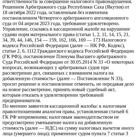
ответственности за совершение налогового правонарушения.
Решением Арбитражного суда Республики Саха (Якутия) от
18 октября 2022 года, оставленным без изменения
постановлением Четвертого арбитражного апелляционного
суда от 04 апреля 2023 года, требование удовлетворено.
Управление, ссылаясь в кассационной жалобе на нарушение
судами норм материального права (статьи 1, 2, 11, 14, 15, 21,
34, 39, 44, 146, 154 — 159, 162, 166, 169 — 173 Налогового
кодекса Российской Федерации (далее — НК РФ, Кодекс),
статьи 2, 6, 1112 Гражданского кодекса Российской Федерации
(ГК РФ)), постановление Пленума Высшего арбитражного
Суда Российской Федерации от 30.05.2014 N 33 «О некоторых
вопросах, возникающих у арбитражных судов при
рассмотрении дел, связанных с взиманием налога на
добавленную стоимость» (далее — Постановление N 33),
просит решение и постановление отменить, не передавая дело
на новое рассмотрение, принять новый судебный акт,
которым отказать в удовлетворении требований
предпринимателя.
По мнению заявителя кассационной жалобы: к налоговым
правоотношениям аналогия права, установленная статьей 6
ГК РФ неприменима; налоговым законодательством не
предусмотрено уменьшение налога на добавленную
стоимость (далее — НДС) на сумму налоговых вычетов иного
лица (умершего лица); применение судом пункта 7 статьи 3