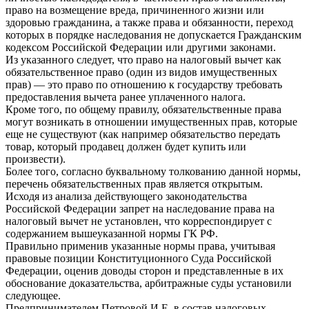
право на возмещение вреда, причиненного жизни или
здоровью гражданина, а также права и обязанности, переход
которых в порядке наследования не допускается Гражданским
кодексом Российской Федерации или другими законами.
Из указанного следует, что право на налоговый вычет как
обязательственное право (один из видов имущественных
прав) — это право по отношению к государству требовать
предоставления вычета ранее уплаченного налога.
Кроме того, по общему правилу, обязательственные права
могут возникать в отношении имущественных прав, которые
еще не существуют (как например обязательство передать
товар, который продавец должен будет купить или
произвести).
Более того, согласно буквальному толкованию данной нормы,
перечень обязательственных прав является открытым.
Исходя из анализа действующего законодательства
Российской Федерации запрет на наследование права на
налоговый вычет не установлен, что корреспондирует с
содержанием вышеуказанной нормы ГК РФ.
Правильно применив указанные нормы права, учитывая
правовые позиции Конституционного Суда Российской
Федерации, оценив доводы сторон и представленные в их
обоснование доказательства, арбитражные суды установили
следующее.
Предпринимателем Петровой И.Е. в состав налоговых