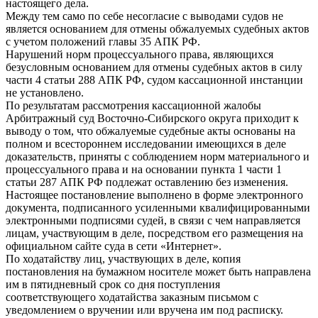
настоящего дела.
Между тем само по себе несогласие с выводами судов не
является основанием для отмены обжалуемых судебных актов
с учетом положений главы 35 АПК РФ.
Нарушений норм процессуального права, являющихся
безусловным основанием для отмены судебных актов в силу
части 4 статьи 288 АПК РФ, судом кассационной инстанции
не установлено.
По результатам рассмотрения кассационной жалобы
Арбитражный суд Восточно-Сибирского округа приходит к
выводу о том, что обжалуемые судебные акты основаны на
полном и всестороннем исследовании имеющихся в деле
доказательств, приняты с соблюдением норм материального и
процессуального права и на основании пункта 1 части 1
статьи 287 АПК РФ подлежат оставлению без изменения.
Настоящее постановление выполнено в форме электронного
документа, подписанного усиленными квалифицированными
электронными подписями судей, в связи с чем направляется
лицам, участвующим в деле, посредством его размещения на
официальном сайте суда в сети «Интернет».
По ходатайству лиц, участвующих в деле, копия
постановления на бумажном носителе может быть направлена
им в пятидневный срок со дня поступления
соответствующего ходатайства заказным письмом с
уведомлением о вручении или вручена им под расписку.