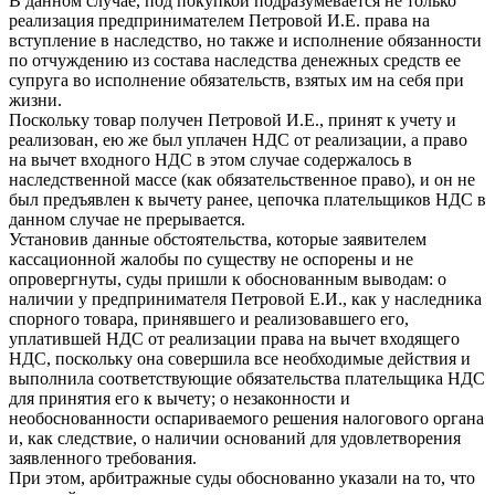
В данном случае, под покупкой подразумевается не только
реализация предпринимателем Петровой И.Е. права на
вступление в наследство, но также и исполнение обязанности
по отчуждению из состава наследства денежных средств ее
супруга во исполнение обязательств, взятых им на себя при
жизни.
Поскольку товар получен Петровой И.Е., принят к учету и
реализован, ею же был уплачен НДС от реализации, а право
на вычет входного НДС в этом случае содержалось в
наследственной массе (как обязательственное право), и он не
был предъявлен к вычету ранее, цепочка плательщиков НДС в
данном случае не прерывается.
Установив данные обстоятельства, которые заявителем
кассационной жалобы по существу не оспорены и не
опровергнуты, суды пришли к обоснованным выводам: о
наличии у предпринимателя Петровой Е.И., как у наследника
спорного товара, принявшего и реализовавшего его,
уплатившей НДС от реализации права на вычет входящего
НДС, поскольку она совершила все необходимые действия и
выполнила соответствующие обязательства плательщика НДС
для принятия его к вычету; о незаконности и
необоснованности оспариваемого решения налогового органа
и, как следствие, о наличии оснований для удовлетворения
заявленного требования.
При этом, арбитражные суды обоснованно указали на то, что