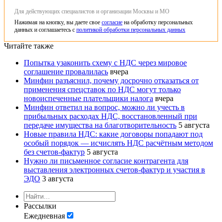
Для действующих специалистов и организации Москвы и МО
Нажимая на кнопку, вы даете свое
согласие
на обработку персональных
данных и соглашаетесь с
политикой обработки персональных данных
Читайте также
Попытка узаконить схему с НДС через мировое
соглашение провалилась
вчера
Минфин разъяснил, почему досрочно отказаться от
применения спецставок по НДС могут только
новоиспеченные плательщики налога
вчера
Минфин ответил на вопрос, можно ли учесть в
прибыльных расходах НДС, восстановленный при
передаче имущества на благотворительность
5 августа
Новые правила НДС: какие договоры попадают под
особый порядок — исчислять НДС расчётным методом
без счетов-фактур
5 августа
Нужно ли письменное согласие контрагента для
выставления электронных счетов-фактур и участия в
ЭДО
3 августа
Рассылки
Ежедневная