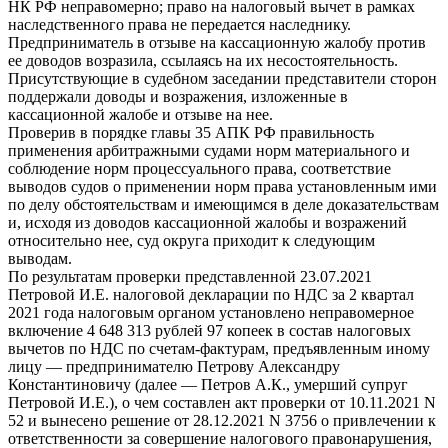
НК РФ неправомерно; право на налоговый вычет в рамках
наследственного права не передается наследнику.
Предприниматель в отзыве на кассационную жалобу против
ее доводов возразила, ссылаясь на их несостоятельность.
Присутствующие в судебном заседании представители сторон
поддержали доводы и возражения, изложенные в
кассационной жалобе и отзыве на нее.
Проверив в порядке главы 35 АПК РФ правильность
применения арбитражными судами норм материального и
соблюдение норм процессуального права, соответствие
выводов судов о применении норм права установленным ими
по делу обстоятельствам и имеющимся в деле доказательствам
и, исходя из доводов кассационной жалобы и возражений
относительно нее, суд округа приходит к следующим
выводам.
По результатам проверки представленной 23.07.2021
Петровой И.Е. налоговой декларации по НДС за 2 квартал
2021 года налоговым органом установлено неправомерное
включение 4 648 313 рублей 97 копеек в состав налоговых
вычетов по НДС по счетам-фактурам, предъявленным иному
лицу — предпринимателю Петрову Александру
Константиновичу (далее — Петров А.К., умерший супруг
Петровой И.Е.), о чем составлен акт проверки от 10.11.2021 N
52 и вынесено решение от 28.12.2021 N 3756 о привлечении к
ответственности за совершение налогового правонарушения,