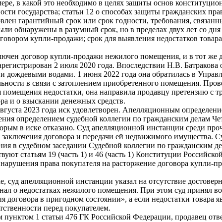
ере, в какой это необходимо в целях защиты основ конституцион
ости государства; статьи 12 о способах защиты гражданских пра
ановлен гарантийный срок или срок годности, требования, связан
ыли обнаружены в разумный срок, но в пределах двух лет со дня
оговором купли-продажи; срок для выявления недостатков товара
ключен договор купли-продажи нежилого помещения, и в тот же 
зарегистрирован 2 июля 2020 года. Впоследствии Н.В. Батраков
и дождевыми водами. 1 июня 2022 года она обратилась в Управл
ьности в связи с затоплением приобретенного помещения. Пров
ия помещения недостатки, она направила продавцу претензию с т
ора и о взыскании денежных средств.
августа 2023 года иск удовлетворен. Апелляционным определен
енения определением судебной коллегии по гражданским делам Ч
орым в иске отказано. Суд апелляционной инстанции среди проче
та заключения договора и передачи ей недвижимого имущества. 
ения в судебном заседании Судебной коллегии по гражданским де
уют статьям 19 (часть 1) и 46 (часть 1) Конституции Российско
нарушения права покупателя на расторжение договора купли-п
е, суд апелляционной инстанции указал на отсутствие достоверн
нал о недостатках нежилого помещения. При этом суд принял во
ния договора в пригодном состоянии», а если недостатки товара
етственности перед покупателем.
 пунктом 1 статьи 476 ГК Российской Федерации, продавец отвеч