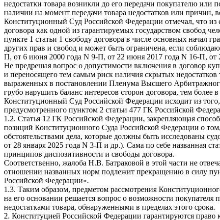
недостатки товара возникли до его передачи покупателю или п
наличии на момент передачи товара недостатков или причин, в
Конституционный Суд Российской Федерации отмечал, что из с
договора как одной из гарантируемых государством свобод че
пункте 1 статьи 1 свободу договора в числе основных начал г
других прав и свобод и может быть ограничена, если соблюдают
П, от 6 июня 2000 года N 9-П, от 22 июня 2017 года N 16-П, от 
Не предрешая вопрос о допустимости включения в договор куп
и переносящего тем самым риск наличия скрытых недостатков то
выраженных в постановлении Пленума Высшего Арбитражного Су
грубо нарушить баланс интересов сторон договора, тем более 
Конституционный Суд Российской Федерации исходит из того, ч
предусмотренного пунктом 2 статьи 477 ГК Российской Федера
1.2. Статья 12 ГК Российской Федерации, закрепляющая спос
позиций Конституционного Суда Российской Федерации о том,
обстоятельствами дела, которые должны быть исследованы судо
от 28 января 2025 года N 3-П и др.). Сама по себе названная 
принципов диспозитивности и свободы договора.
Соответственно, жалоба Н.В. Батраковой в этой части не отв
отношении названных норм подлежит прекращению в силу пунк
Российской Федерации».
1.3. Таким образом, предметом рассмотрения Конституционного
на его основании решается вопрос о возможности покупателя п
недостатками товара, обнаруженными в пределах этого срока.
2. Конституцией Российской Федерации гарантируются право ка