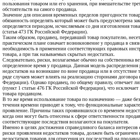
пользования товаром или его хранения, при вмешательстве тр
обстоятельств на самого продавца.
Значение для описания временных пределов пригодности товара
обязанность определять который может быть предусмотрена зак
определяется периодом, исчисляемым со дня изготовления това
(статья 473 ГК Российской Федерации).
Таким образом, продавец, передавший товар покупателю, несет
практическом плане означает возникновение у продавца в связ
необходимость в применении соответствующих правовых инстр
товара, а при так называемых скрытых недостатках.
Следовательно, риски, возлагаемые обычно на собственника в
определенное время у продавца. Данная модель распределения 
недостатков на возникшие по вине продавца или в отсутствие т
ряде случаев может влиять на реализацию сторонами договора 
Федерации). Однако продавец, по общему правилу, отвечает ли
(пункт 1 статьи 476 ГК Российской Федерации), что исключает 
товара продавцом.
В то же время использование товара по назначению — даже без
течения времени приводят к тому, что функциональные характ
проявление. Причины таких проявившихся со временем недоста
когда они могут быть отнесены к сфере ответственности прод
соответствующие последствия возлагаются на покупателя.
Именно в целях достижения справедливого баланса интересов с
риски проявления недостатков товара, должен быть ограничен 
недостатков товаров для отнесения их последствий на продавца