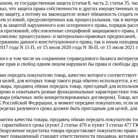
м, ее государственная защита (статья 8, часть 2; статья 35, части
л, что защита права собственности и других имущественных пр
ю защиту, а потому на законодателе лежит обязанность создать 
ием условий, предусмотренных как процессуальным, так и матер
д за защитой нарушенного или оспоренного права, порядок расс
ия притязаний, обусловленные спецификой защищаемого права, 
 Комплекс процессуально- и материально-правовых предписаний,
держанию данного конституционного права, так и иным находя
7 года N 11-П, от 15 июля 2020 года N 36-П, от 15 июля 2021 го
ого в том числе на сохранение справедливого баланса интересо
ие прав и свобод одним лицом нарушало бы права и свободы друг
зан передать покупателю товар, качество которого соответствует
я целей, для которых товар такого рода обычно используется, а 
вара, продавец обязан передать товар, пригодный для использов
ироко и охватывать разные функциональные характеристики тов
товара (обычных либо конкретизированных договором). Товар, к
К Российской Федерации, в момент передачи покупателю, если и
ределах разумного срока должен быть пригодным для целей, для
антии качества товара, продавец обязан передать покупателю то
гарантийного срока (пункт 2 статьи 470 и пункт 3 статьи 477 Г
обнаружение недостатка товара предоставляет покупателю право 
ачает повышенный стандарт ответственности продавца, которая