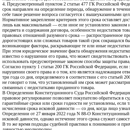
4. Предусмотренный пунктом 2 статьи 477 ГК Российской Феде
срок направлен на определение периода, обнаружение в течени
себе такое решение вопроса согласуется с вышеуказанными цел
Нормативное закрепление критериев этого срока оставляет дос
лишь как максимальный — если иное не установлено законом и
предмета и содержания договора, особенности недостатков тов
правовых отношений разумного срока — распространенное проя
дорогостоящих или сложных товаров такой срок сокращался б
возникающие факторы, раскрывающие те или иные недостатки 
При этом юридическое значение факта обнаружения недостатко
известно о нарушении его права, что может свидетельствоват
использовать предусмотренные законом способы защиты права,
Согласно пункту 1 статьи 200 ГК Российской Федерации, если з
нарушении своего права и о том, кто является надлежащим отве
три года со дня, определяемого в соответствии с его статьей 
не говорит о том, что установленный им срок может рассматри
связанных с недостатками проданного товара.
В Определении Конституционного Суда Российской Федерации о
правовое регулирование позволяет покупателю обратиться в су
гарантийные сроки или сроки годности не установлены, если т
исчисления срока исковой давности — со дня, когда лицо узна
Определении от 27 января 2022 года N 88-О Конституционный С
исковой давности, однако истечение этого срока служит самос
В то же время подходы судебной практики к пониманию и прим
давностью неоднородны.