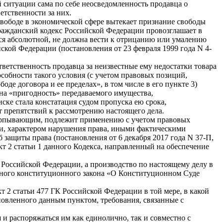
 ситуации сама по себе неосведомленность продавца о
етственности за них.
свободе в экономической сфере вытекает признание свободы
ражданский кодекс Российской Федерации провозглашает в
ется абсолютной, не должна вести к отрицанию или умалению
йской Федерации (постановления от 23 февраля 1999 года N 4-
ветственность продавца за неизвестные ему недостатки товара
особности такого условия (с учетом правовых позиций,
е договора и ее пределах», в том числе в его пункте 3)
 на «пригодность» передаваемого имущества,
ске стала констатация судом пропуска ею срока,
 препятствий к рассмотрению настоящего дела.
счерпывающим, подлежит применению с учетом правовых
и, характером нарушения права, иными фактическими
защиты права (постановления от 6 декабря 2017 года N 37-П,
кт 2 статьи 1 данного Кодекса, направленный на обеспечение
 Российской Федерации, а производство по настоящему делу в
льного конституционного закона «О Конституционном Суде
 2 статьи 477 ГК Российской Федерации в той мере, в какой
новленного данным пунктом, требования, связанные с
 и распоряжаться им как единолично, так и совместно с