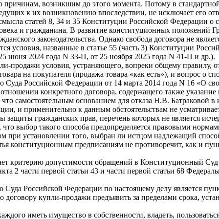
о причинам, возникшим до этого момента. Потому в стандартной
едущих к их возникновению впоследствии, не исключает его отв
мысла статей 8, 34 и 35 Конституции Российской Федерации о 
ловека и гражданина. В развитие конституционных положений Г
ражданского законодательства. Однако свобода договора не явля
ся условия, названные в статье 55 (часть 3) Конституции Росси
25 июня 2024 года N 33-П, от 25 ноября 2025 года N 41-П и др.).
ли-продажи условия, устраняющего, вопреки общему правилу, от
вара на покупателя (продажа товара «как есть»), и вопрос о сп
да Российской Федерации от 14 марта 2014 года N 16 «О свобод
в отношении конкретного договора, содержащего также указание
то самостоятельным основанием для отказа Н.В. Батраковой в и
ции, и применительно к данным обстоятельствам не усматривает
обы защиты гражданских прав, перечень которых не является и
 что выбор такого способа предопределяется правовыми нормам
м при установлении того, выбран ли истцом надлежащий способ 
статья конституционным предписаниям не противоречит, как и пун
ечает критерию допустимости обращений в Конституционный Суд
та 2 части первой статьи 43 и части первой статьи 68 Федера
 Суда Российской Федерации по настоящему делу является пункт
о договору купли-продажи предъявить за пределами срока, уста
ждого иметь имущество в собственности, владеть, пользоваться