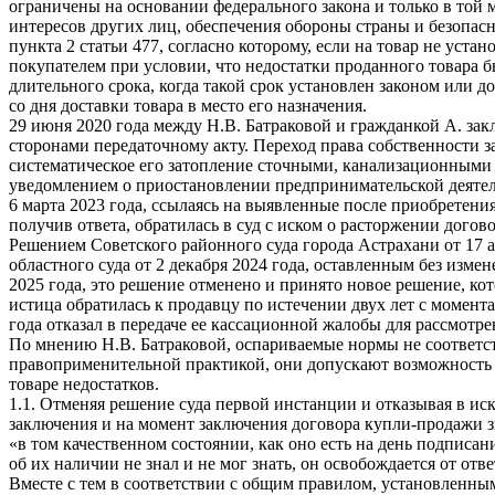
ограничены на основании федерального закона и только в той м
интересов других лиц, обеспечения обороны страны и безопасн
пункта 2 статьи 477, согласно которому, если на товар не уст
покупателем при условии, что недостатки проданного товара б
длительного срока, когда такой срок установлен законом или д
со дня доставки товара в место его назначения.
29 июня 2020 года между Н.В. Батраковой и гражданкой А. за
сторонами передаточному акту. Переход права собственности 
систематическое его затопление сточными, канализационными 
уведомлением о приостановлении предпринимательской деятел
6 марта 2023 года, ссылаясь на выявленные после приобретен
получив ответа, обратилась в суд с иском о расторжении догов
Решением Советского районного суда города Астрахани от 17 
областного суда от 2 декабря 2024 года, оставленным без изм
2025 года, это решение отменено и принято новое решение, кот
истица обратилась к продавцу по истечении двух лет с момен
года отказал в передаче ее кассационной жалобы для рассмотр
По мнению Н.В. Батраковой, оспариваемые нормы не соответств
правоприменительной практикой, они допускают возможность 
товаре недостатков.
1.1. Отменяя решение суда первой инстанции и отказывая в иск
заключения и на момент заключения договора купли-продажи з
«в том качественном состоянии, как оно есть на день подписа
об их наличии не знал и не мог знать, он освобождается от отв
Вместе с тем в соответствии с общим правилом, установленным