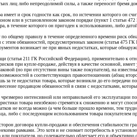
етьих лиц либо непреодолимой силы, а также переносит бремя д
 имеет и срок годности как срок, по истечении которого он сч
оном или в установленном законом порядке (пункт 1 статьи 472
ра, в течение которого он пригоден к использованию, либо дато
 по общему правилу в течение определенного времени риск обнар
и с этим обязанностей, предусмотренных законом (статья 475 ГК
ументов возникает не при явных недостатках, которые обнару
ещи (статья 211 ГК Российской Федерации), применительно к от
рисков при купле-продаже, действуя в качестве основной, имеет
аковой (но при отсутствии вины также покупателя), на известны
возможностей в соответствующих правоотношениях (абзац второй
шь за те недостатки товара, которые возникли до его передачи
несение продавцом обязанностей в связи с недостатками, которы
 чрезмерно интенсивной или неправильной его эксплуатации пок
еристики товара неизбежно стремятся к снижению и могут спосо
тков не всегда можно (а чем больше прошло времени, тем трудн
авца, либо с последующим использованием товара покупателем п
торон договора купли-продажи и обеспечения стабильности граж
некими рамками. Это хотя и не снимает потребность в установл
 или покупателя, но содержательно облегчает его и объективно с