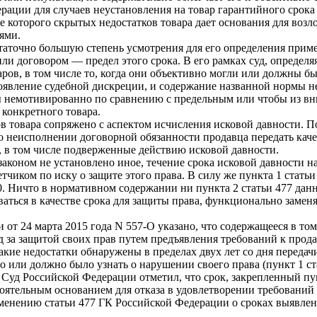
рации для случаев неустановления на товар гарантийного срока
е которого скрытых недостатков товара дает основания для воз
ями.
таточно большую степень усмотрения для его определения приме
ли договором — предел этого срока. В его рамках суд, определ
аров, в том числе то, когда они объективно могли или должны 
вление судебной дискреции, и содержание названной нормы не 
ы немотивированно по сравнению с предельным или чтобы из вн
конкретного товара.
в товара сопряжено с аспектом исчисления исковой давности. П
ь о неисполнении договорной обязанности продавца передать ка
 в том числе подверженные действию исковой давности.
аконом не установлено иное, течение срока исковой давности на
тчиком по иску о защите этого права. В силу же пункта 1 стать
200. Ничто в нормативном содержании ни пункта 2 статьи 477 дан
ваться в качестве срока для защиты права, функционально заме
т 24 марта 2015 года N 557-О указано, что содержащееся в том
д за защитой своих прав путем предъявления требований к прод
акие недостатки обнаружены в пределах двух лет со дня передач
ло или должно было узнать о нарушении своего права (пункт 1 
уд Российской Федерации отметил, что срок, закрепленный пунк
тоятельным основанием для отказа в удовлетворении требований
енению статьи 477 ГК Российской Федерации о сроках выявлени