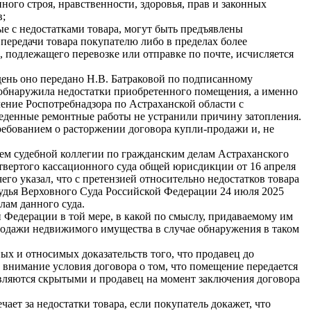
ного строя, нравственности, здоровья, прав и законных
в;
ные с недостатками товара, могут быть предъявлены
 передачи товара покупателю либо в пределах более
, подлежащего перевозке или отправке по почте, исчисляется
день оно передано Н.В. Батраковой по подписанному
а обнаружила недостатки приобретенного помещения, а именно
ение Роспотребнадзора по Астраханской области с
еденные ремонтные работы не устранили причину затопления.
ребованием о расторжении договора купли-продажи и, не
ием судебной коллегии по гражданским делам Астраханского
етвертого кассационного суда общей юрисдикции от 16 апреля
го указал, что с претензией относительно недостатков товара
Судья Верховного Суда Российской Федерации 24 июля 2025
лам данного суда.
й Федерации в той мере, в какой по смыслу, придаваемому им
родажи недвижимого имущества в случае обнаружения в таком
ых и относимых доказательств того, что продавец до
 внимание условия договора о том, что помещение передается
 являются скрытыми и продавец на момент заключения договора
ает за недостатки товара, если покупатель докажет, что