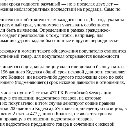
 или срока годности разумный — но в пределах двух лет —
ложения неблагоприятных последствий на продавца. Само по
нительно к обстоятельствам каждого спора. Два года указаны
яя разумный срок, уполномочен учитывать особенности
были быть выявлены. Определение в рамках гражданско-
создает предпосылок к тому, чтобы, например, для
имания суда выпадали бы сезонные и другие периодически
оскольку в момент такого обнаружения покупателю становится
чественный товар, для покупателя открываются возможности
чинается со дня, когда лицо узнало или должно было узнать о
и 196 данного Кодекса общий срок исковой давности составляет
ного Кодекса, ни какого-либо другого положения само по себе
няющего (подменяющего) срок исковой давности в отношениях,
 числе в пункте 2 статьи 477 ГК Российской Федерации
авцу в отношении недостатков товаров, на которые
и их покупателю; в этом случае действуют общие правила
статьи 200 данного Кодекса). Учитывая приведенную позицию, в
том 2 статьи 477 данного Кодекса, не является сроком
 к продавцу в отношении недостатков товаров.
я недостатков проданного товара в сочетании с исковой