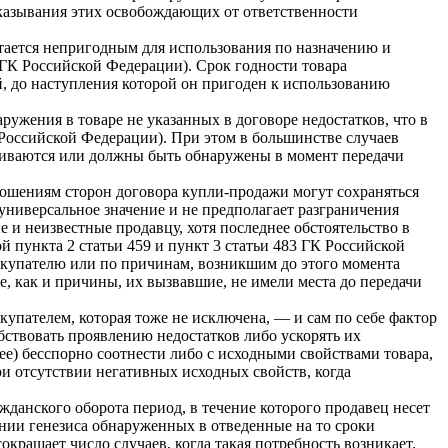
оказывания этих освобождающих от ответственности
итается непригодным для использования по назначению и
 ГК Российской Федерации). Срок годности товара
й, до наступления которой он пригоден к использованию
ужения в товаре не указанных в договоре недостатков, что в
 Российской Федерации). При этом в большинстве случаев
живаются или должны быть обнаружены в момент передачи
ношениям сторон договора купли-продажи могут сохраняться
 универсальное значение и не предполагает разграничения
е и неизвестные продавцу, хотя последнее обстоятельство в
 пункта 2 статьи 459 и пункт 3 статьи 483 ГК Российской
 покупателю или по причинам, возникшим до этого момента
е, как и причины, их вызвавшие, не имели места до передачи
упателем, которая тоже не исключена, — и сам по себе фактор
бствовать проявлению недостатков либо ускорять их
ее) бесспорно соотнести либо с исходными свойствами товара,
ри отсутствии негативных исходных свойств, когда
данского оборота период, в течение которого продавец несет
ении генезиса обнаруженных в отведенные на то сроки
окращает число случаев, когда такая потребность возникает.