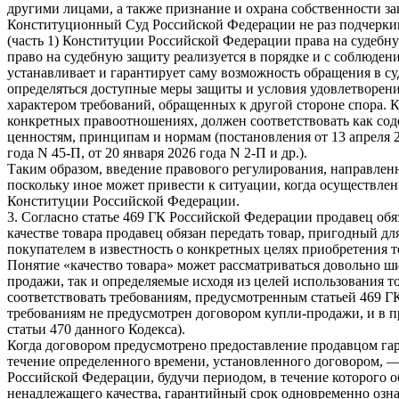
другими лицами, а также признание и охрана собственности законо
Конституционный Суд Российской Федерации не раз подчеркива
(часть 1) Конституции Российской Федерации права на судебну
право на судебную защиту реализуется в порядке и с соблюден
устанавливает и гарантирует саму возможность обращения в су
определяться доступные меры защиты и условия удовлетворен
характером требований, обращенных к другой стороне спора.
конкретных правоотношениях, должен соответствовать как со
ценностям, принципам и нормам (постановления от 13 апреля 201
года N 45-П, от 20 января 2026 года N 2-П и др.).
Таким образом, введение правового регулирования, направленн
поскольку иное может привести к ситуации, когда осуществлен
Конституции Российской Федерации.
3. Согласно статье 469 ГК Российской Федерации продавец обя
качестве товара продавец обязан передать товар, пригодный дл
покупателем в известность о конкретных целях приобретения то
Понятие «качество товара» может рассматриваться довольно ш
продажи, так и определяемые исходя из целей использования 
соответствовать требованиям, предусмотренным статьей 469 Г
требованиям не предусмотрен договором купли-продажи, и в п
статьи 470 данного Кодекса).
Когда договором предусмотрено предоставление продавцом гар
течение определенного времени, установленного договором, — 
Российской Федерации, будучи периодом, в течение которого 
ненадлежащего качества, гарантийный срок одновременно озн