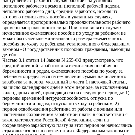
наступления страхового случая работает на условиях
неполного рабочего времени (неполной рабочей недели,
неполного рабочего дня), средний заработок, исходя из
которого исчисляются пособия в указанных случаях,
определяется пропорционально продолжительности рабочего
времени застрахованного лица. При этом во всех случаях
исчисленное ежемесячное пособие по уходу за ребенком не
может быть меньше минимального размера ежемесячного
пособия по уходу за ребенком, установленного Федеральным
законом «О государственных пособиях гражданам, имеющим
детей».
Частью 3.1 статьи 14 Закона N 255-ФЗ предусмотрено, что
средний дневной заработок для исчисления пособия по
беременности и родам, ежемесячного пособия по уходу за
ребенком определяется путем деления суммы начисленного
заработка за период, указанный в части 1 настоящей статьи,
на число календарных дней в этом периоде, за исключением
календарных дней, приходящихся на следующие периоды: 1)
периоды временной нетрудоспособности, отпуска по
беременности и родам, отпуска по уходу за ребенком; 2)
период освобождения работника от работы с полным или
частичным сохранением заработной платы в соответствии с
законодательством Российской Федерации, если на
сохраняемую заработную плату за этот период не начислялись
страховые взносы в соответствии с Федеральным законом от