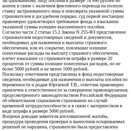
застрахованному лицу пособия в размере 78 990 рублей 80
копеек в связи с наличием фиктивного перевода на полную
ставку застрахованного лица и невозврата указанной суммы
страхователем в досудебном порядке, суд первой инстанции
правомерно удовлетворил требование фонда о взыскании
указанной суммы излишне выплаченного пособия.
Согласно части 2 статьи 15.2 Закона N 255-ФЗ представление
страхователем недостоверных сведений и документов,
необходимых для назначения и выплаты страхового
обеспечения, или их сокрытие, повлекшие излишне
понесенные расходы на выплату страхового обеспечения,
влечет взыскание со страхователя штрафа в размере 20
процентов от суммы излишне понесенных расходов, но не
более 5000 рублей и не менее 1000 рублей.
Поскольку ответчиком представлены в фонд недостоверные
сведения, необходимые для назначения и выплаты пособия по
беременности и родам Юртаевой Т.В., ответчик правомерно
привлечен к ответственности за совершение правонарушения,
предусмотренного законодательством Российской Федерации
об обязательном социальном страховании на случай
временной нетрудоспособности и в связи с материнством в
виде штрафа в размере 5000 рублей.
Вопреки доводам заявителя апелляционной жалобы,
процедура проведения проверки и вынесения оспариваемых
решений не нарушена, страхователю была предоставлена