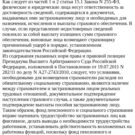
Как следует из частей 1 и 2 статьи 15.1 Закона N 255-ФЗ,
физические и юридические лица несут ответственность за
достоверность сведений, содержащихся в документах,
выдаваемых ими застрахованному лицу и необходимых для
назначения, исчисления и выплаты страхового обеспечения. В
случае, если представление недостоверных сведений
повлекло за собой выплату излишних сумм страхового
обеспечения, виновные лица возмещают страховщику
причиненный ущерб в порядке, установленном
законодательством Российской Федерации.
Из содержания указанных норм права и правовой позиции
Президиума Высшего Арбитражного Суда Российской
Федерации, изложенной в Постановлении от 19.07.2011 N
282/11 по делу N А27-2743/2010, следует, что условиями,
необходимыми для возмещения страхователю расходов по
обязательному социальному страхованию, являются наличие
между страхователем и застрахованным лицом реальных
трудовых отношений, документальное подтверждение
наступления страхового случая, а также документальное
подтверждение выплаты пособия застрахованному лицу.
Таким образом, фонд пенсионного и социального страхования
вправе оценивать трудоустройство застрахованных лиц как
фиктивное, делать выводы о необходимости трудоустройства
работников, устанавливать действительность возложенных на
работника функций, поскольку фонд пенсионного и