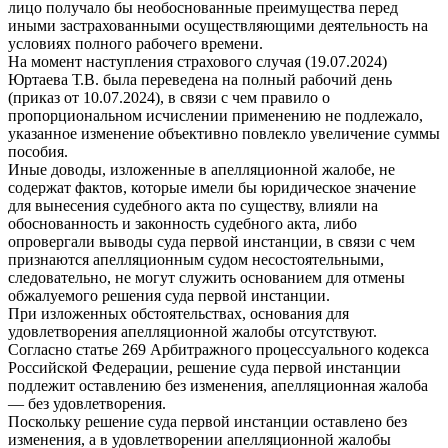
лицо получало бы необоснованные преимущества перед
иными застрахованными осуществляющими деятельность на
условиях полного рабочего времени.
На момент наступления страхового случая (19.07.2024)
Юртаева Т.В. была переведена на полный рабочий день
(приказ от 10.07.2024), в связи с чем правило о
пропорциональном исчислении применению не подлежало,
указанное изменение объективно повлекло увеличение суммы
пособия.
Иные доводы, изложенные в апелляционной жалобе, не
содержат фактов, которые имели бы юридическое значение
для вынесения судебного акта по существу, влияли на
обоснованность и законность судебного акта, либо
опровергали выводы суда первой инстанции, в связи с чем
признаются апелляционным судом несостоятельными,
следовательно, не могут служить основанием для отмены
обжалуемого решения суда первой инстанции.
При изложенных обстоятельствах, основания для
удовлетворения апелляционной жалобы отсутствуют.
Согласно статье 269 Арбитражного процессуального кодекса
Российской Федерации, решение суда первой инстанции
подлежит оставлению без изменения, апелляционная жалоба
— без удовлетворения.
Поскольку решение суда первой инстанции оставлено без
изменения, а в удовлетворении апелляционной жалобы