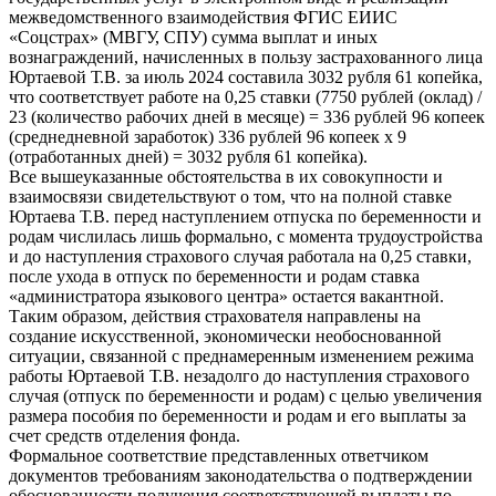
межведомственного взаимодействия ФГИС ЕИИС
«Соцстрах» (МВГУ, СПУ) сумма выплат и иных
вознаграждений, начисленных в пользу застрахованного лица
Юртаевой Т.В. за июль 2024 составила 3032 рубля 61 копейка,
что соответствует работе на 0,25 ставки (7750 рублей (оклад) /
23 (количество рабочих дней в месяце) = 336 рублей 96 копеек
(среднедневной заработок) 336 рублей 96 копеек х 9
(отработанных дней) = 3032 рубля 61 копейка).
Все вышеуказанные обстоятельства в их совокупности и
взаимосвязи свидетельствуют о том, что на полной ставке
Юртаева Т.В. перед наступлением отпуска по беременности и
родам числилась лишь формально, с момента трудоустройства
и до наступления страхового случая работала на 0,25 ставки,
после ухода в отпуск по беременности и родам ставка
«администратора языкового центра» остается вакантной.
Таким образом, действия страхователя направлены на
создание искусственной, экономически необоснованной
ситуации, связанной с преднамеренным изменением режима
работы Юртаевой Т.В. незадолго до наступления страхового
случая (отпуск по беременности и родам) с целью увеличения
размера пособия по беременности и родам и его выплаты за
счет средств отделения фонда.
Формальное соответствие представленных ответчиком
документов требованиям законодательства о подтверждении
обоснованности получения соответствующей выплаты по