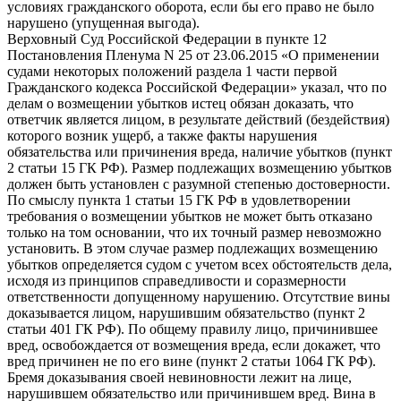
условиях гражданского оборота, если бы его право не было
нарушено (упущенная выгода).
Верховный Суд Российской Федерации в пункте 12
Постановления Пленума N 25 от 23.06.2015 «О применении
судами некоторых положений раздела 1 части первой
Гражданского кодекса Российской Федерации» указал, что по
делам о возмещении убытков истец обязан доказать, что
ответчик является лицом, в результате действий (бездействия)
которого возник ущерб, а также факты нарушения
обязательства или причинения вреда, наличие убытков (пункт
2 статьи 15 ГК РФ). Размер подлежащих возмещению убытков
должен быть установлен с разумной степенью достоверности.
По смыслу пункта 1 статьи 15 ГК РФ в удовлетворении
требования о возмещении убытков не может быть отказано
только на том основании, что их точный размер невозможно
установить. В этом случае размер подлежащих возмещению
убытков определяется судом с учетом всех обстоятельств дела,
исходя из принципов справедливости и соразмерности
ответственности допущенному нарушению. Отсутствие вины
доказывается лицом, нарушившим обязательство (пункт 2
статьи 401 ГК РФ). По общему правилу лицо, причинившее
вред, освобождается от возмещения вреда, если докажет, что
вред причинен не по его вине (пункт 2 статьи 1064 ГК РФ).
Бремя доказывания своей невиновности лежит на лице,
нарушившем обязательство или причинившем вред. Вина в