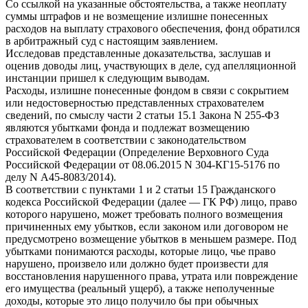
Со ссылкой на указанные обстоятельства, а также неоплату
суммы штрафов и не возмещение излишне понесенных
расходов на выплату страхового обеспечения, фонд обратился
в арбитражный суд с настоящим заявлением.
Исследовав представленные доказательства, заслушав и
оценив доводы лиц, участвующих в деле, суд апелляционной
инстанции пришел к следующим выводам.
Расходы, излишне понесенные фондом в связи с сокрытием
или недостоверностью представленных страхователем
сведений, по смыслу части 2 статьи 15.1 Закона N 255-ФЗ
являются убытками фонда и подлежат возмещению
страхователем в соответствии с законодательством
Российской Федерации (Определение Верховного Суда
Российской Федерации от 08.06.2015 N 304-КГ15-5176 по
делу N А45-8083/2014).
В соответствии с пунктами 1 и 2 статьи 15 Гражданского
кодекса Российской Федерации (далее — ГК РФ) лицо, право
которого нарушено, может требовать полного возмещения
причиненных ему убытков, если законом или договором не
предусмотрено возмещение убытков в меньшем размере. Под
убытками понимаются расходы, которые лицо, чье право
нарушено, произвело или должно будет произвести для
восстановления нарушенного права, утрата или повреждение
его имущества (реальный ущерб), а также неполученные
доходы, которые это лицо получило бы при обычных