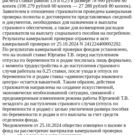
расчета ставки равной 1,0 и 0,25 в размере 78 990 рублей 80
копеек (106 279 рублей 60 копеек — 27 288 рублей 80 копеек).
Заявителем в отношении страхователя проведена камеральная
проверка полноты и достоверности представляемых сведений
и документов, необходимых для назначения и выплаты
страхового обеспечения, а также для возмещения расходов
страхователя на выплату социального пособия на погребение.
Результаты камеральной проверки отражены в акте
камеральной проверки от 25.10.2024 N 241224400002202.
По результатам камеральной проверки фондом установлено,
что на полной ставке Юртаева Т.В. перед наступлением
отпуска по беременности и родам числилась лишь формально,
с момента трудоустройства и до наступления страхового
случая работала на 0,25 ставки, после ухода в отпуск по
беременности и родам ставка «администратора языкового
центра» остается вакантной. Таким образом, действия
страхователя направлены на создание искусственной,
экономически необоснованной ситуации, связанной с
преднамеренным изменением режима работы Юртаевой Т.В.
незадолго до наступления страхового случая (отпуск по
беременности и родам) с целью увеличения размера пособия
по беременности и родам и его выплаты за счет средств
отделения фонда.
Уведомлением от 25.10.2024 общество извещено о вызове в
фонд на рассмотрение материалов камеральной проверки.