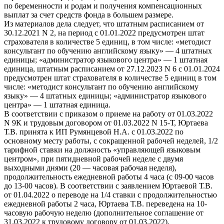
по беременности и родам и получения компенсационных
выплат за счет средств фонда в большем размере.
Из материалов дела следует, что штатным расписанием от
30.12.2021 N 2, на период с 01.01.2022 предусмотрен штат
страхователя в количестве 5 единиц, в том числе: «методист
консультант по обучению английскому языку» — 4 штатных
единицы; «администратор языкового центра» — 1 штатная
единица, штатным расписанием от 27.12.2023 N 6 с 01.01.2024
предусмотрен штат страхователя в количестве 5 единиц в том
числе: «методист консультант по обучению английскому
языку» — 4 штатных единицы; «администратор языкового
центра» — 1 штатная единица.
В соответствии с приказом о приеме на работу от 01.03.2022
N 9К и трудовым договором от 01.03.2022 N 15-Т, Юртаева
Т.В. принята к ИП Румянцевой Н.А. с 01.03.2022 по
основному месту работы, с сокращенной рабочей неделей, 1/2
тарифной ставки на должность «управляющей языковым
центром», при пятидневной рабочей неделе с двумя
выходными днями (20 — часовая рабочая неделя),
продолжительность ежедневной работы 4 часа (с 09-00 часов
до 13-00 часов). В соответствии с заявлением Юртаевой Т.В.
от 01.04.2022 о переводе на 1/4 ставки с продолжительностью
ежедневной работы 2 часа, Юртаева Т.В. переведена на 10-
часовую рабочую неделю (дополнительное соглашение от
31.03.2022 к трудовому договору от 01.03.2022).