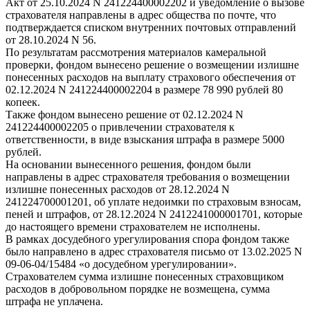
Акт от 25.10.2024 N 241224400002202 и уведомление о вызове
страхователя направлены в адрес общества по почте, что
подтверждается списком внутренних почтовых отправлений
от 28.10.2024 N 56.
По результатам рассмотрения материалов камеральной
проверки, фондом вынесено решение о возмещении излишне
понесенных расходов на выплату страхового обеспечения от
02.12.2024 N 241224400002204 в размере 78 990 рублей 80
копеек.
Также фондом вынесено решение от 02.12.2024 N
241224400002205 о привлечении страхователя к
ответственности, в виде взыскания штрафа в размере 5000
рублей.
На основании вынесенного решения, фондом были
направлены в адрес страхователя требования о возмещении
излишне понесенных расходов от 28.12.2024 N
241224700001201, об уплате недоимки по страховым взносам,
пеней и штрафов, от 28.12.2024 N 2412241000001701, которые
до настоящего времени страхователем не исполнены.
В рамках досудебного урегулирования спора фондом также
было направлено в адрес страхователя письмо от 13.02.2025 N
09-06-04/15484 «о досудебном урегулировании».
Страхователем сумма излишне понесенных страховщиком
расходов в добровольном порядке не возмещена, сумма
штрафа не уплачена.