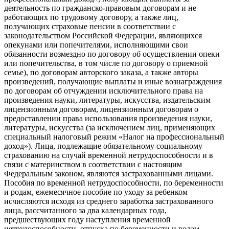
деятельность по гражданско-правовым договорам и не
работающих по трудовому договору, а также лиц,
получающих страховые пенсии в соответствии с
законодательством Российской Федерации, являющихся
опекунами или попечителями, исполняющими свои
обязанности возмездно по договору об осуществлении опеки
или попечительства, в том числе по договору о приемной
семье), по договорам авторского заказа, а также авторы
произведений, получающие выплаты и иные вознаграждения
по договорам об отчуждении исключительного права на
произведения науки, литературы, искусства, издательским
лицензионным договорам, лицензионным договорам о
предоставлении права использования произведения науки,
литературы, искусства (за исключением лиц, применяющих
специальный налоговый режим «Налог на профессиональный
доход»). Лица, подлежащие обязательному социальному
страхованию на случай временной нетрудоспособности и в
связи с материнством в соответствии с настоящим
Федеральным законом, являются застрахованными лицами.
Пособия по временной нетрудоспособности, по беременности
и родам, ежемесячное пособие по уходу за ребенком
исчисляются исходя из среднего заработка застрахованного
лица, рассчитанного за два календарных года,
предшествующих году наступления временной
нетрудоспособности, отпуска по беременности и родам,