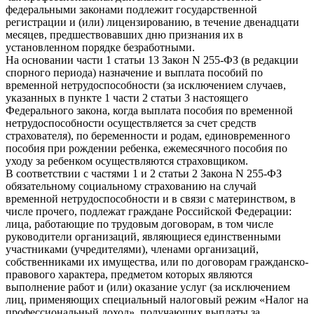
федеральными законами подлежит государственной
регистрации и (или) лицензированию, в течение двенадцати
месяцев, предшествовавших дню признания их в
установленном порядке безработными.
На основании части 1 статьи 13 Закон N 255-ФЗ (в редакции
спорного периода) назначение и выплата пособий по
временной нетрудоспособности (за исключением случаев,
указанных в пункте 1 части 2 статьи 3 настоящего
Федерального закона, когда выплата пособия по временной
нетрудоспособности осуществляется за счет средств
страхователя), по беременности и родам, единовременного
пособия при рождении ребенка, ежемесячного пособия по
уходу за ребенком осуществляются страховщиком.
В соответствии с частями 1 и 2 статьи 2 Закона N 255-ФЗ
обязательному социальному страхованию на случай
временной нетрудоспособности и в связи с материнством, в
числе прочего, подлежат граждане Российской Федерации:
лица, работающие по трудовым договорам, в том числе
руководители организаций, являющиеся единственными
участниками (учредителями), членами организаций,
собственниками их имущества, или по договорам гражданско-
правового характера, предметом которых являются
выполнение работ и (или) оказание услуг (за исключением
лиц, применяющих специальный налоговый режим «Налог на
профессиональный доход», получающих выплаты за