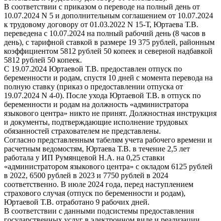
В соответствии с приказом о переводе на полный день от
10.07.2024 N 5 и дополнительным соглашением от 10.07.2024
к трудовому договору от 01.03.2022 N 15-Т, Юртаева Т.В.
переведена с 10.07.2024 на полный рабочий день (8 часов в
день), с тарифной ставкой в размере 19 375 рублей, районным
коэффициентом 5812 рублей 50 копеек и северной надбавкой
5812 рублей 50 копеек.
С 19.07.2024 Юртаевой Т.В. предоставлен отпуск по
беременности и родам, спустя 10 дней с момента перевода на
полную ставку (приказ о предоставлении отпуска от
19.07.2024 N 4-0). После ухода Юртаевой Т.В. в отпуск по
беременности и родам на должность «администратора
языкового центра» никто не принят. Должностная инструкция
и документы, подтверждающие исполнение трудовых
обязанностей страхователем не представлены.
Согласно представленным табелям учета рабочего времени и
расчетным ведомостям, Юртаева Т.В. в течение 2,5 лет
работала у ИП Румянцевой Н.А. на 0,25 ставки
«администратором языкового центра» с окладом 6125 рублей
в 2022, 6500 рублей в 2023 и 7750 рублей в 2024
соответственно. В июле 2024 года, перед наступлением
страхового случая (отпуск по беременности и родам),
Юртаевой Т.В. отработано 9 рабочих дней.
В соответствии с данными подсистемы предоставления
государственных услуг в электронном виде и реализации