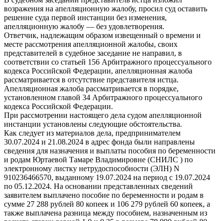
возражения на апелляционную жалобу, просил суд оставить
решение суда первой инстанции без изменения,
апелляционную жалобу — без удовлетворения.
Ответчик, надлежащим образом извещенный о времени и
месте рассмотрения апелляционной жалобы, своих
представителей в судебное заседание не направил, в
соответствии со статьей 156 Арбитражного процессуального
кодекса Российской Федерации, апелляционная жалоба
рассматривается в отсутствие представителя истца.
Апелляционная жалоба рассматривается в порядке,
установленном главой 34 Арбитражного процессуального
кодекса Российской Федерации.
При рассмотрении настоящего дела судом апелляционной
инстанции установлены следующие обстоятельства.
Как следует из материалов дела, предпринимателем
30.07.2024 и 21.08.2024 в адрес фонда были направлены
сведения для назначения и выплаты пособия по беременности
и родам Юртаевой Тамаре Владимировне (СНИЛС ) по
электронному листку нетрудоспособности (ЭЛН) N
910236466570, выданному 19.07.2024 на период с 19.07.2024
по 05.12.2024. На основании представленных сведений
заявителем выплачено пособие по беременности и родам в
сумме 27 288 рублей 80 копеек и 106 279 рублей 60 копеек, а
также выплачена разница между пособием, назначенным из