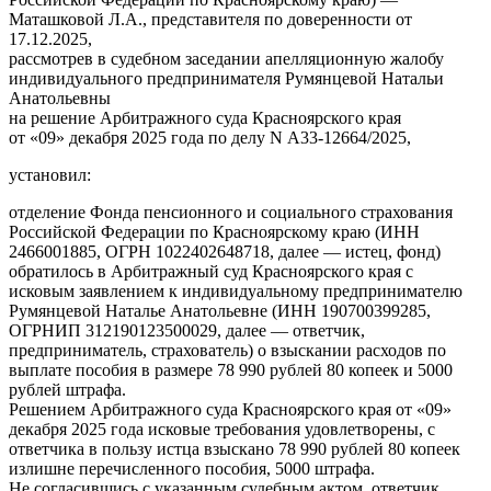
Маташковой Л.А., представителя по доверенности от
17.12.2025,
рассмотрев в судебном заседании апелляционную жалобу
индивидуального предпринимателя Румянцевой Натальи
Анатольевны
на решение Арбитражного суда Красноярского края
от «09» декабря 2025 года по делу N А33-12664/2025,
установил:
отделение Фонда пенсионного и социального страхования
Российской Федерации по Красноярскому краю (ИНН
2466001885, ОГРН 1022402648718, далее — истец, фонд)
обратилось в Арбитражный суд Красноярского края с
исковым заявлением к индивидуальному предпринимателю
Румянцевой Наталье Анатольевне (ИНН 190700399285,
ОГРНИП 312190123500029, далее — ответчик,
предприниматель, страхователь) о взыскании расходов по
выплате пособия в размере 78 990 рублей 80 копеек и 5000
рублей штрафа.
Решением Арбитражного суда Красноярского края от «09»
декабря 2025 года исковые требования удовлетворены, с
ответчика в пользу истца взыскано 78 990 рублей 80 копеек
излишне перечисленного пособия, 5000 штрафа.
Не согласившись с указанным судебным актом, ответчик