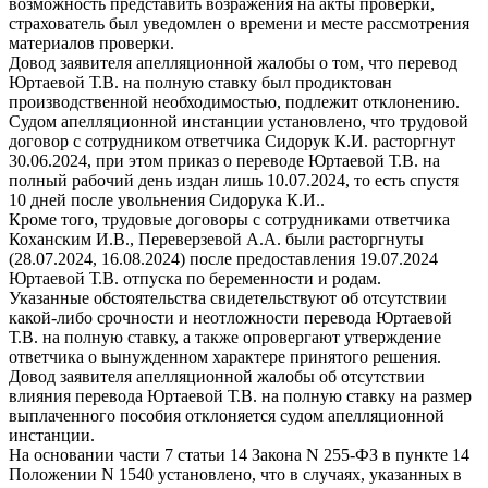
возможность представить возражения на акты проверки,
страхователь был уведомлен о времени и месте рассмотрения
материалов проверки.
Довод заявителя апелляционной жалобы о том, что перевод
Юртаевой Т.В. на полную ставку был продиктован
производственной необходимостью, подлежит отклонению.
Судом апелляционной инстанции установлено, что трудовой
договор с сотрудником ответчика Сидорук К.И. расторгнут
30.06.2024, при этом приказ о переводе Юртаевой Т.В. на
полный рабочий день издан лишь 10.07.2024, то есть спустя
10 дней после увольнения Сидорука К.И..
Кроме того, трудовые договоры с сотрудниками ответчика
Коханским И.В., Переверзевой А.А. были расторгнуты
(28.07.2024, 16.08.2024) после предоставления 19.07.2024
Юртаевой Т.В. отпуска по беременности и родам.
Указанные обстоятельства свидетельствуют об отсутствии
какой-либо срочности и неотложности перевода Юртаевой
Т.В. на полную ставку, а также опровергают утверждение
ответчика о вынужденном характере принятого решения.
Довод заявителя апелляционной жалобы об отсутствии
влияния перевода Юртаевой Т.В. на полную ставку на размер
выплаченного пособия отклоняется судом апелляционной
инстанции.
На основании части 7 статьи 14 Закона N 255-ФЗ в пункте 14
Положении N 1540 установлено, что в случаях, указанных в