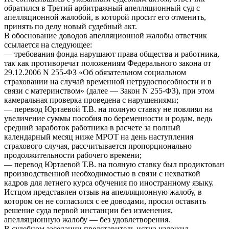
обратился в Третий арбитражный апелляционный суд с
апелляционной жалобой, в которой просит его отменить,
принять по делу новый судебный акт.
В обоснование доводов апелляционной жалобы ответчик
ссылается на следующее:
— требования фонда нарушают права общества и работника,
так как противоречат положениям Федерального закона от
29.12.2006 N 255-ФЗ «Об обязательном социальном
страховании на случай временной нетрудоспособности и в
связи с материнством» (далее — Закон N 255-ФЗ), при этом
камеральная проверка проведена с нарушениями;
— перевод Юртаевой Т.В. на полную ставку не повлиял на
увеличение суммы пособия по беременности и родам, ведь
средний заработок работника в расчете за полный
календарный месяц ниже МРОТ на день наступления
страхового случая, рассчитывается пропорционально
продолжительности рабочего времени;
— перевод Юртаевой Т.В. на полную ставку был продиктован
производственной необходимостью в связи с нехваткой
кадров для летнего курса обучения по иностранному языку.
Истцом представлен отзыв на апелляционную жалобу, в
котором он не согласился с ее доводами, просил оставить
решение суда первой инстанции без изменения,
апелляционную жалобу — без удовлетворения.
В судебном заседании представитель истца изложил