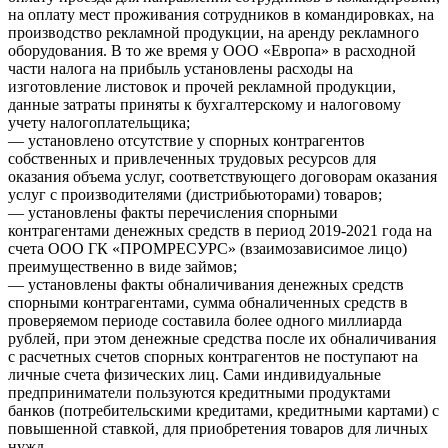
на оплату мест проживания сотрудников в командировках, на
производство рекламной продукции, на аренду рекламного
оборудования. В то же время у ООО «Европа» в расходной
части налога на прибыль установлены расходы на
изготовление листовок и прочей рекламной продукции,
данные затраты приняты к бухгалтерскому и налоговому
учету налогоплательщика;
— установлено отсутствие у спорных контрагентов
собственных и привлеченных трудовых ресурсов для
оказания объема услуг, соответствующего договорам оказания
услуг с производителями (дистрибьюторами) товаров;
— установлены факты перечисления спорными
контрагентами денежных средств в период 2019-2021 года на
счета ООО ГК «ПРОМРЕСУРС» (взаимозависимое лицо)
преимущественно в виде займов;
— установлены факты обналичивания денежных средств
спорными контрагентами, сумма обналиченных средств в
проверяемом периоде составила более одного миллиарда
рублей, при этом денежные средства после их обналичивания
с расчетных счетов спорных контрагентов не поступают на
личные счета физических лиц. Сами индивидуальные
предприниматели пользуются кредитными продуктами
банков (потребительскими кредитами, кредитными картами) с
повышенной ставкой, для приобретения товаров для личных
нужд.