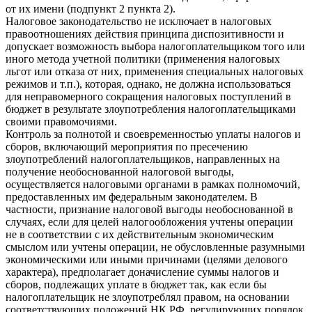
от их имени (подпункт 2 пункта 2).
Налоговое законодательство не исключает в налоговых
правоотношениях действия принципа диспозитивности и
допускает возможность выбора налогоплательщиком того или
иного метода учетной политики (применения налоговых
льгот или отказа от них, применения специальных налоговых
режимов и т.п.), которая, однако, не должна использоваться
для неправомерного сокращения налоговых поступлений в
бюджет в результате злоупотребления налогоплательщиками
своими правомочиями.
Контроль за полнотой и своевременностью уплаты налогов и
сборов, включающий мероприятия по пресечению
злоупотреблений налогоплательщиков, направленных на
получение необоснованной налоговой выгоды,
осуществляется налоговыми органами в рамках полномочий,
предоставленных им федеральным законодателем. В
частности, признание налоговой выгоды необоснованной в
случаях, если для целей налогообложения учтены операции
не в соответствии с их действительным экономическим
смыслом или учтены операции, не обусловленные разумными
экономическими или иными причинами (целями делового
характера), предполагает доначисление суммы налогов и
сборов, подлежащих уплате в бюджет так, как если бы
налогоплательщик не злоупотреблял правом, на основании
соответствующих положений НК РФ, регулирующих порядок