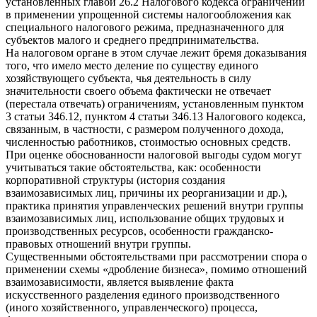
установленных главой 26.2 Налогового кодекса ограничений
в применении упрощенной системы налогообложения как
специального налогового режима, предназначенного для
субъектов малого и среднего предпринимательства.
На налоговом органе в этом случае лежит бремя доказывания
того, что имело место деление по существу единого
хозяйствующего субъекта, чья деятельность в силу
значительности своего объема фактически не отвечает
(перестала отвечать) ограничениям, установленным пунктом
3 статьи 346.12, пунктом 4 статьи 346.13 Налогового кодекса,
связанным, в частности, с размером полученного дохода,
численностью работников, стоимостью основных средств.
При оценке обоснованности налоговой выгоды судом могут
учитываться такие обстоятельства, как: особенности
корпоративной структуры (история создания
взаимозависимых лиц, причины их реорганизации и др.),
практика принятия управленческих решений внутри группы
взаимозависимых лиц, использование общих трудовых и
производственных ресурсов, особенности гражданско-
правовых отношений внутри группы.
Существенными обстоятельствами при рассмотрении спора о
применении схемы «дробление бизнеса», помимо отношений
взаимозависимости, является выявление факта
искусственного разделения единого производственного
(иного хозяйственного, управленческого) процесса,