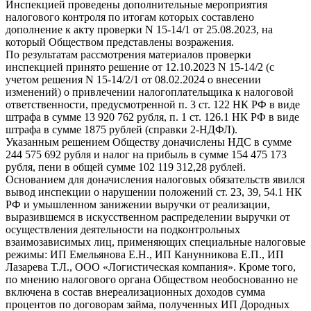
Инспекцией проведены дополнительные мероприятия
налогового контроля по итогам которых составлено
дополнение к акту проверки N 15-14/1 от 25.08.2023, на
который Обществом представлены возражения.
По результатам рассмотрения материалов проверки
инспекцией принято решение от 12.10.2023 N 15-14/2 (с
учетом решения N 15-14/2/1 от 08.02.2024 о внесении
изменений) о привлечении налогоплательщика к налоговой
ответственности, предусмотренной п. 3 ст. 122 НК РФ в виде
штрафа в сумме 13 920 762 рубля, п. 1 ст. 126.1 НК РФ в виде
штрафа в сумме 1875 рублей (справки 2-НДФЛ).
Указанным решением Обществу доначислены НДС в сумме
244 575 692 рубля и налог на прибыль в сумме 154 475 173
рубля, пени в общей сумме 102 119 312,28 рублей.
Основанием для доначисления налоговых обязательств явился
вывод инспекции о нарушении положений ст. 23, 39, 54.1 НК
РФ и умышленном занижении выручки от реализации,
выразившемся в искусственном распределении выручки от
осуществления деятельности на подконтрольных
взаимозависимых лиц, применяющих специальные налоговые
режимы: ИП Емельянова Е.Н., ИП Канунникова Е.П., ИП
Лазарева Т.Л., ООО «Логистическая компания». Кроме того,
по мнению налогового органа Обществом необоснованно не
включена в состав внереализационных доходов сумма
процентов по договорам займа, полученных ИП Дородных