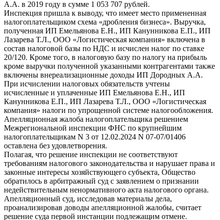
А.А. в 2019 году в сумме 1 053 707 рублей.
Инспекция пришла к выводу, что имеет место примененная
налогоплательщиком схема «дробления бизнеса». Выручка,
полученная ИП Емельянова Е.Н., ИП Канунникова Е.П., ИП
Лазарева Т.Л., ООО «Логистическая компания» включена в
состав налоговой базы по НДС и исчислен налог по ставке
20/120. Кроме того, в налоговую базу по налогу на прибыль
кроме выручки полученной указанными контрагентами также
включены внереализационные доходы ИП Дородных А.А.
При исчислении налоговых обязательств учтены
исчисленные и уплаченные ИП Емельянова Е.Н., ИП
Канунникова Е.П., ИП Лазарева Т.Л., ООО «Логистическая
компания» налоги по упрощенной системе налогообложения.
Апелляционная жалоба налогоплательщика решением
Межрегиональной инспекции ФНС по крупнейшим
налогоплательщикам N 3 от 12.02.2024 N 07-07/01406
оставлена без удовлетворения.
Полагая, что решение инспекции не соответствуют
требованиям налогового законодательства и нарушает права и
законные интересы хозяйствующего субъекта, Общество
обратилось в арбитражный суд с заявлением о признании
недействительным ненормативного акта налогового органа.
Апелляционный суд, исследовав материалы дела,
проанализировав доводы апелляционной жалобы, считает
решение суда первой инстанции подлежащим отмене.