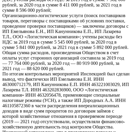
рублей, за 2020 год в сумме 8 411 000 рублей, за 2021 год в
сумме 8 596 000 рублей;
Организационно-логистические услуги (поиск поставщиков
товаров, переговоры с поставщиками об условиях поставки,
проведение проверки поставщиков) — заключены договоры с
ИП Емельянова Е.Н., ИП Канунникова Е.П., ИП Лазарева
Т.Л., ООО «Логистическая компания»; учтены расходы без
НДС за 2019 год в сумме 5 545 000 рублей, за 2020 год в
сумме 5 841 000 рублей, за 2021 год в сумме 5 892 000 рублей.
Общая сумма расходов, произведенная Обществом в счет
оплаты услуг сторонних организаций составила за 2019 год
— 77 764 000 рублей, за 2020 год — 80 919 000 рублей, за
2021 год — 88 620 000 рублей.
По итогам контрольных мероприятий Инспекцией был сделан
вывод, что фактически ИП Емельянова Е.Н. ИНН
463000712179, ИП Канунникова Е.П. ИНН 463221003029, ИП
Лазарева Т.Л. ИНН 463202836900, ООО «Логистическая
компания» ИНН 4632056478, применяющие специальные
налоговые режимы (УСН), а также ИП Дородных А.А. ИНН
461105872360 в части распределения внереализационных
доходов в виде сумм процентов по договорам займов с
которой хозяйственные отношения в проверяемом периоде
(2019 — 2021 год) отсутствовали, осуществляли финансово-
хозяйственную деятельность под контролем Общества.