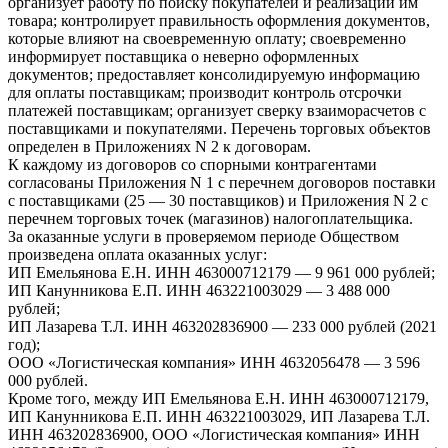
организует работу по поиску покупателей и реализации им
товара; контролирует правильность оформления документов,
которые влияют на своевременную оплату; своевременно
информирует поставщика о неверно оформленных
документов; предоставляет консолидируемую информацию
для оплаты поставщикам; производит контроль отсрочки
платежей поставщикам; организует сверку взаиморасчетов с
поставщиками и покупателями. Перечень торговых объектов
определен в Приложениях N 2 к договорам.
К каждому из договоров со спорными контрагентами
согласованы Приложения N 1 с перечнем договоров поставки
с поставщиками (25 — 30 поставщиков) и Приложения N 2 с
перечнем торговых точек (магазинов) налогоплательщика.
За оказанные услуги в проверяемом периоде Обществом
произведена оплата оказанных услуг:
ИП Емельянова Е.Н. ИНН 463000712179 — 9 961 000 рублей;
ИП Канунникова Е.П. ИНН 463221003029 — 3 488 000
рублей;
ИП Лазарева Т.Л. ИНН 463202836900 — 233 000 рублей (2021
год);
ООО «Логистическая компания» ИНН 4632056478 — 3 596
000 рублей.
Кроме того, между ИП Емельянова Е.Н. ИНН 463000712179,
ИП Канунникова Е.П. ИНН 463221003029, ИП Лазарева Т.Л.
ИНН 463202836900, ООО «Логистическая компания» ИНН