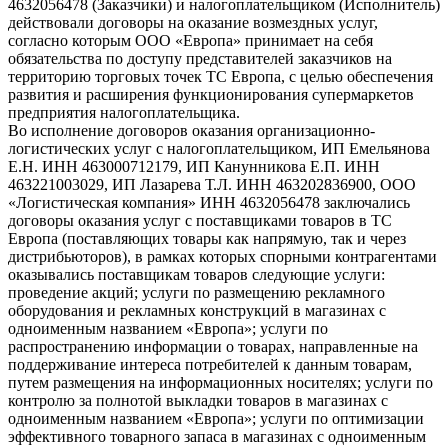
4632056478 (Заказчики) и налогоплательщиком (Исполнитель)
действовали договоры на оказание возмездных услуг,
согласно которым ООО «Европа» принимает на себя
обязательства по доступу представителей заказчиков на
территорию торговых точек ТС Европа, с целью обеспечения
развития и расширения функционирования супермаркетов
предприятия налогоплательщика.
Во исполнение договоров оказания организационно-
логистических услуг с налогоплательщиком, ИП Емельянова
Е.Н. ИНН 463000712179, ИП Канунникова Е.П. ИНН
463221003029, ИП Лазарева Т.Л. ИНН 463202836900, ООО
«Логистическая компания» ИНН 4632056478 заключались
договоры оказания услуг с поставщиками товаров в ТС
Европа (поставляющих товары как напрямую, так и через
дистрибьюторов), в рамках которых спорными контрагентами
оказывались поставщикам товаров следующие услуги:
проведение акций; услуги по размещению рекламного
оборудования и рекламных конструкций в магазинах с
одноименным названием «Европа»; услуги по
распространению информации о товарах, направленные на
поддерживание интереса потребителей к данным товарам,
путем размещения на информационных носителях; услуги по
контролю за полнотой выкладки товаров в магазинах с
одноименным названием «Европа»; услуги по оптимизации
эффективного товарного запаса в магазинах с одноименным