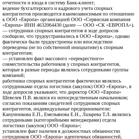
отчетности и входа в систему Банк-клиент;
ведение бухгалтерского и кадрового учета спорных
контрагентов производится взаимозависимым по отношению
к ООО «Европа» организацией ООО «Сервисная компания
«Европа» ИНН 4632064430 (далее — ООО «СК «ЕВРОПА»).
— сотрудники спорных контрагентов в ходе допросов
сообщили, что трудоустраивались в ООО «Европа», однако
фактически были трудоустроены или впоследствии
переведены (не по собственной инициативе) к спорным
контрагентам;
— установлен факт массового «перекрестного»
совместительства работников у спорных контрагентов,
которые в разные периоды являлись сотрудниками группы
компаний;
работники спорных контрагентов фактически являлись
сотрудниками отдела логистики (закупок) ООО «Европа», в
ходе допросов указывают, что директор ООО «Европа»
Шевелев П.В. являлся их непосредственным начальником;
согласно показаниям свидетелей сотрудников спорных
контрагентов, индивидуальные предприниматели:
Канунникова Е.П., Емельянова Е.Н., Лазарева Т.Л. являлись
сотрудниками (категорийными менеджерами) отдела
логистики (закупок) ООО «Европа»;
установлен факт наличия в должностных обязанностях
сотрудников ООО «Европа» идентичных обязанностей,