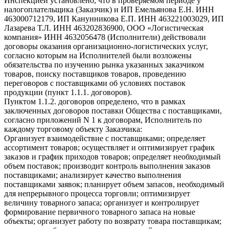
Инспекцией установлено, что в проверяемом периоде у
налогоплательщика (Заказчик) и ИП Емельянова Е.Н. ИНН
463000712179, ИП Канунникова Е.П. ИНН 463221003029, ИП
Лазарева Т.Л. ИНН 463202836900, ООО «Логистическая
компания» ИНН 4632056478 (Исполнители) действовали
договоры оказания организационно-логистических услуг,
согласно которым на Исполнителей были возложены
обязательства по изучению рынка указанных заказчиком
товаров, поиску поставщиков товаров, проведению
переговоров с поставщиками об условиях поставок
продукции (пункт 1.1.1. договоров).
Пунктом 1.1.2. договоров определено, что в рамках
заключенных договоров поставки Общества с поставщиками,
согласно приложений N 1 к договорам, Исполнитель по
каждому торговому объекту Заказчика:
Организует взаимодействие с поставщиками; определяет
ассортимент товаров; осуществляет и оптимизирует график
заказов и график приходов товаров; определяет необходимый
объем поставок; производит контроль выполнения заказов
поставщиками; анализирует качество выполнения
поставщиками заявок; планирует объем запасов, необходимый
для непрерывного процесса торговли; оптимизирует
величину товарного запаса; организует и контролирует
формирование первичного товарного запаса на новые
объекты; организует работу по возврату товара поставщикам;