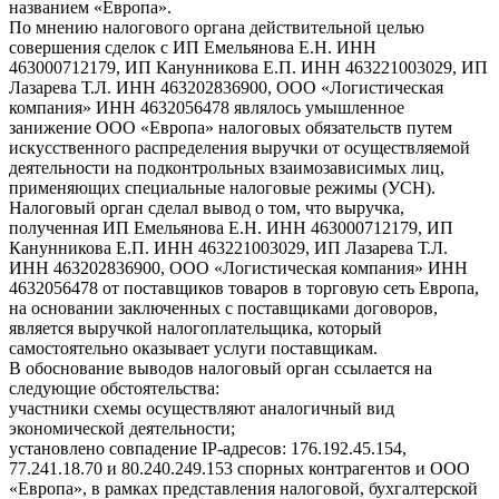
названием «Европа».
По мнению налогового органа действительной целью
совершения сделок с ИП Емельянова Е.Н. ИНН
463000712179, ИП Канунникова Е.П. ИНН 463221003029, ИП
Лазарева Т.Л. ИНН 463202836900, ООО «Логистическая
компания» ИНН 4632056478 являлось умышленное
занижение ООО «Европа» налоговых обязательств путем
искусственного распределения выручки от осуществляемой
деятельности на подконтрольных взаимозависимых лиц,
применяющих специальные налоговые режимы (УСН).
Налоговый орган сделал вывод о том, что выручка,
полученная ИП Емельянова Е.Н. ИНН 463000712179, ИП
Канунникова Е.П. ИНН 463221003029, ИП Лазарева Т.Л.
ИНН 463202836900, ООО «Логистическая компания» ИНН
4632056478 от поставщиков товаров в торговую сеть Европа,
на основании заключенных с поставщиками договоров,
является выручкой налогоплательщика, который
самостоятельно оказывает услуги поставщикам.
В обоснование выводов налоговый орган ссылается на
следующие обстоятельства:
участники схемы осуществляют аналогичный вид
экономической деятельности;
установлено совпадение IP-адресов: 176.192.45.154,
77.241.18.70 и 80.240.249.153 спорных контрагентов и ООО
«Европа», в рамках представления налоговой, бухгалтерской