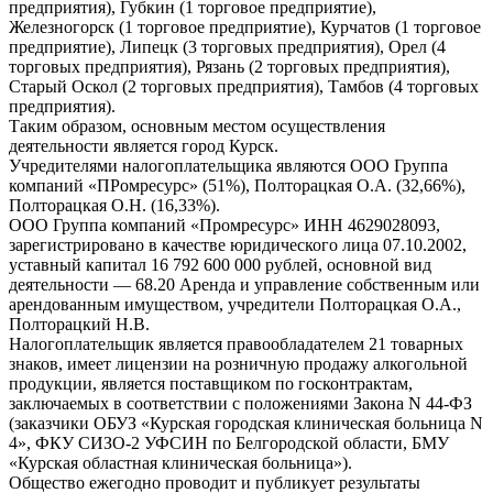
предприятия), Губкин (1 торговое предприятие),
Железногорск (1 торговое предприятие), Курчатов (1 торговое
предприятие), Липецк (3 торговых предприятия), Орел (4
торговых предприятия), Рязань (2 торговых предприятия),
Старый Оскол (2 торговых предприятия), Тамбов (4 торговых
предприятия).
Таким образом, основным местом осуществления
деятельности является город Курск.
Учредителями налогоплательщика являются ООО Группа
компаний «ПРомресурс» (51%), Полторацкая О.А. (32,66%),
Полторацкая О.Н. (16,33%).
ООО Группа компаний «Промресурс» ИНН 4629028093,
зарегистрировано в качестве юридического лица 07.10.2002,
уставный капитал 16 792 600 000 рублей, основной вид
деятельности — 68.20 Аренда и управление собственным или
арендованным имуществом, учредители Полторацкая О.А.,
Полторацкий Н.В.
Налогоплательщик является правообладателем 21 товарных
знаков, имеет лицензии на розничную продажу алкогольной
продукции, является поставщиком по госконтрактам,
заключаемых в соответствии с положениями Закона N 44-ФЗ
(заказчики ОБУЗ «Курская городская клиническая больница N
4», ФКУ СИЗО-2 УФСИН по Белгородской области, БМУ
«Курская областная клиническая больница»).
Общество ежегодно проводит и публикует результаты