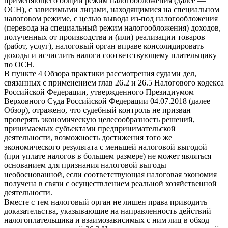
применяющего общий режим налогообложения (далее —
ОСН), с зависимыми лицами, находящимися на специальном
налоговом режиме, с целью вывода из-под налогообложения
(перевода на специальный режим налогообложения) доходов,
полученных от производства и (или) реализации товаров
(работ, услуг), налоговый орган вправе консолидировать
доходы и исчислить налоги соответствующему плательщику
по ОСН.
В пункте 4 Обзора практики рассмотрения судами дел,
связанных с применением глав 26.2 и 26.5 Налогового кодекса
Российской Федерации, утвержденного Президиумом
Верховного Суда Российской Федерации 04.07.2018 (далее —
Обзор), отражено, что судебный контроль не призван
проверять экономическую целесообразность решений,
принимаемых субъектами предпринимательской
деятельности, возможность достижения того же
экономического результата с меньшей налоговой выгодой
(при уплате налогов в большем размере) не может являться
основанием для признания налоговой выгоды
необоснованной, если соответствующая налоговая экономия
получена в связи с осуществлением реальной хозяйственной
деятельности.
Вместе с тем налоговый орган не лишен права приводить
доказательства, указывающие на направленность действий
налогоплательщика и взаимозависимых с ним лиц в обход