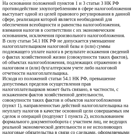
На основании положений пунктов 1 и 3 статьи 3 НК РФ
противодействие злоупотреблениям в сфере налогообложения
выступает одной из целей правового регулирования в данной
сфере, реализация которой является необходимой для
обеспечения всеобщности и равенства налогообложения,
взимания налогов в соответствии с их экономическим
основанием, исключения произвольного налогообложения.
В силу статьи 54.1 НК РФ не допускается уменьшение
налогоплательщиком налоговой базы и (или) суммы
подлежащего уплате налога в результате искажения сведений
о фактах хозяйственной жизни (совокупности таких фактов),
об объектах налогообложения, подлежащих отражению в
налоговом и (или) бухгалтерском учете либо налоговой
отчетности налогоплательщика.
Исходя из положений статьи 54.1 НК РФ, превышение
допустимых пределов осуществления прав
налогоплательщиков может быть связано, в частности, с
искажением фактов хозяйственной деятельности,
совокупности таких фактов и объектов налогообложения
(пункт 1), направленностью действий налогоплательщика на
неуплату налогов в качестве основной цели совершаемых им
сделок и операций (подпункт 1 пункта 2), использованием
формального документооборота с участием лиц, не ведущих
реальной экономической деятельности и не исполняющих
налоговые обязательства в связи со сделками, оформляемыми