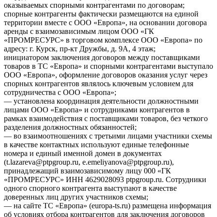
оказываемых спорными контрагентами по договорам;
спорные контрагенты фактически размещаются на единой
территории вместе с ООО «Европа», на основании договора
аренды с взаимозависимым лицом ООО «ГК
«ПРОМРЕСУРС» в торговом комплексе ООО «Европа» по
адресу: г. Курск, пр-кт Дружбы, д. 9А, 4 этаж;
инициатором заключения договоров между поставщиками
товаров в ТС «Европа» и спорными контрагентами выступало
ООО «Европа», оформление договоров оказания услуг через
спорных контрагентов являлось ключевым условием для
сотрудничества с ООО «Европа»;
— установлена координация деятельности должностными
лицами ООО «Европа» и сотрудниками контрагентов в
рамках взаимодействия с поставщиками товаров, без четкого
разделения должностных обязанностей;
— во взаимоотношениях с третьими лицами участники схемы
в качестве контактных используют единые телефонные
номера и единый именной домен в документах
(t.lazareva@ptpgroup.ru, e.emeliyanova@ptpgroup.ru),
принадлежащий взаимозависимому лицу 000 «ГК
«ПРОМРЕСУРС» ИНН 4629028093 ptpgroup.ru. Сотрудники
одного спорного контрагента выступают в качестве
доверенных лиц других участников схемы;
— на сайте ТС «Европа» (europa-ts.ru) размещена информация
об условиях отбора контрагентов для заключения договоров