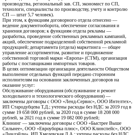
производства, региональный зав. СП, экономист по СП,
технологи, специалисты по производству, учету и контролю
СП — штат 5,7 человек).
При этом, к функциям договорного отдела отнесено —
ведение документооборота, обеспечение согласования и
хранения договоров; к функциям отдела рекламы —
разработка, проведение собственных рекламных кампаний,
акций, обеспечение подразделений собственной рекламной
продукцией; департамента (отдела) маркетинга — общее
управление ассортиментом, развитие и продвижение
собственной торговой марки «Европа» (СТМ), организация
работы с поставщиками импортных товаров.
В целях оптимизации организации деятельности Обществом
выполнение отдельных функций передано сторонним
исполнителям на основании заключенных договоров на
оказание услуг:
Обслуживание оборудования (обслуживание и ремонт
холодильного и технологического оборудования) —
заключены договоры с ООО «Ленд-Сервис», ООО Интелтех»,
ИП Стародубцева Т.Д.; учтены расходы без НДС за 2019 год в
сумме 19 658 000 рублей, за 2020 год в сумме 18 208 000
рублей, за 2021 год в сумме 19 082 000 рублей;
Клининг — заключены договоры с ООО «Быстрее Выше
Сильнее», ООО «Евроуборка плюс», ООО Клинспейс», ООО
«Линдэйли», ИП Хмелевская Л.А.; учтены расходы без НДС