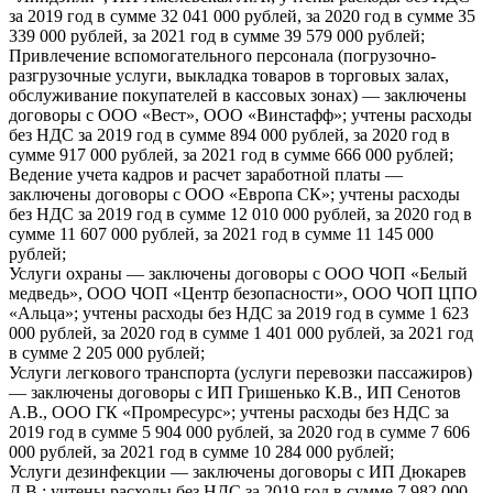
за 2019 год в сумме 32 041 000 рублей, за 2020 год в сумме 35
339 000 рублей, за 2021 год в сумме 39 579 000 рублей;
Привлечение вспомогательного персонала (погрузочно-
разгрузочные услуги, выкладка товаров в торговых залах,
обслуживание покупателей в кассовых зонах) — заключены
договоры с ООО «Вест», ООО «Винстафф»; учтены расходы
без НДС за 2019 год в сумме 894 000 рублей, за 2020 год в
сумме 917 000 рублей, за 2021 год в сумме 666 000 рублей;
Ведение учета кадров и расчет заработной платы —
заключены договоры с ООО «Европа СК»; учтены расходы
без НДС за 2019 год в сумме 12 010 000 рублей, за 2020 год в
сумме 11 607 000 рублей, за 2021 год в сумме 11 145 000
рублей;
Услуги охраны — заключены договоры с ООО ЧОП «Белый
медведь», ООО ЧОП «Центр безопасности», ООО ЧОП ЦПО
«Альца»; учтены расходы без НДС за 2019 год в сумме 1 623
000 рублей, за 2020 год в сумме 1 401 000 рублей, за 2021 год
в сумме 2 205 000 рублей;
Услуги легкового транспорта (услуги перевозки пассажиров)
— заключены договоры с ИП Гришенько К.В., ИП Сенотов
А.В., ООО ГК «Промресурс»; учтены расходы без НДС за
2019 год в сумме 5 904 000 рублей, за 2020 год в сумме 7 606
000 рублей, за 2021 год в сумме 10 284 000 рублей;
Услуги дезинфекции — заключены договоры с ИП Дюкарев
Д.В.; учтены расходы без НДС за 2019 год в сумме 7 982 000