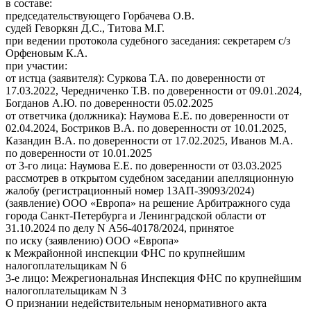
в составе:
председательствующего Горбачева О.В.
судей Геворкян Д.С., Титова М.Г.
при ведении протокола судебного заседания: секретарем с/з
Орфеновым К.А.
при участии:
от истца (заявителя): Суркова Т.А. по доверенности от
17.03.2022, Чередниченко Т.В. по доверенности от 09.01.2024,
Богданов А.Ю. по доверенности 05.02.2025
от ответчика (должника): Наумова Е.Е. по доверенности от
02.04.2024, Бостриков В.А. по доверенности от 10.01.2025,
Казандин В.А. по доверенности от 17.02.2025, Иванов М.А.
по доверенности от 10.01.2025
от 3-го лица: Наумова Е.Е. по доверенности от 03.03.2025
рассмотрев в открытом судебном заседании апелляционную
жалобу (регистрационный номер 13АП-39093/2024)
(заявление) ООО «Европа» на решение Арбитражного суда
города Санкт-Петербурга и Ленинградской области от
31.10.2024 по делу N А56-40178/2024, принятое
по иску (заявлению) ООО «Европа»
к Межрайонной инспекции ФНС по крупнейшим
налогоплательщикам N 6
3-е лицо: Межрегиональная Инспекция ФНС по крупнейшим
налогоплательщикам N 3
О признании недействительным ненормативного акта