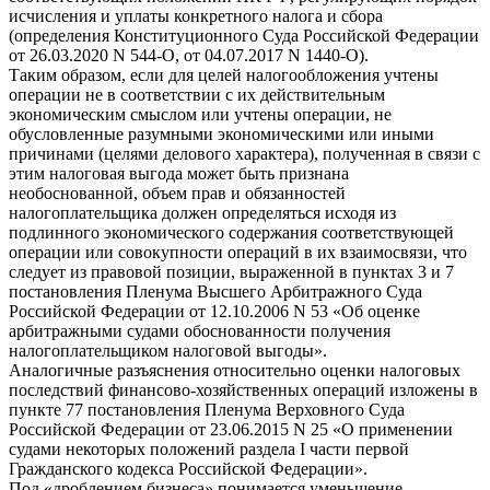
исчисления и уплаты конкретного налога и сбора
(определения Конституционного Суда Российской Федерации
от 26.03.2020 N 544-О, от 04.07.2017 N 1440-О).
Таким образом, если для целей налогообложения учтены
операции не в соответствии с их действительным
экономическим смыслом или учтены операции, не
обусловленные разумными экономическими или иными
причинами (целями делового характера), полученная в связи с
этим налоговая выгода может быть признана
необоснованной, объем прав и обязанностей
налогоплательщика должен определяться исходя из
подлинного экономического содержания соответствующей
операции или совокупности операций в их взаимосвязи, что
следует из правовой позиции, выраженной в пунктах 3 и 7
постановления Пленума Высшего Арбитражного Суда
Российской Федерации от 12.10.2006 N 53 «Об оценке
арбитражными судами обоснованности получения
налогоплательщиком налоговой выгоды».
Аналогичные разъяснения относительно оценки налоговых
последствий финансово-хозяйственных операций изложены в
пункте 77 постановления Пленума Верховного Суда
Российской Федерации от 23.06.2015 N 25 «О применении
судами некоторых положений раздела I части первой
Гражданского кодекса Российской Федерации».
Под «дроблением бизнеса» понимается уменьшение