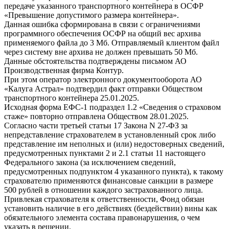
передаче указанного транспортного контейнера в ОСФР
«Превышение допустимого размера контейнера».
Данная ошибка сформирована в связи с ограничениями
программного обеспечения ОСФР на общий вес архива
применяемого файла до 3 Мб. Отправляемый клиентом файл
через систему вне архива не должен превышать 50 Мб.
Данные обстоятельства подтверждены письмом АО
Производственная фирма Контур.
При этом оператор электронного документооборота АО
«Калуга Астрал» подтвердил факт отправки Обществом
транспортного контейнера 25.01.2025.
Исходная форма ЕФС-1 подраздел 1.2 «Сведения о страховом
стаже» повторно отправлена Обществом 28.01.2025.
Согласно части третьей статьи 17 Закона N 27-ФЗ за
непредставление страхователем в установленный срок либо
представление им неполных и (или) недостоверных сведений,
предусмотренных пунктами 2 и 2.1 статьи 11 настоящего
Федерального закона (за исключением сведений,
предусмотренных подпунктом 4 указанного пункта), к такому
страхователю применяются финансовые санкции в размере
500 рублей в отношении каждого застрахованного лица.
Привлекая страхователя к ответственности, Фонд обязан
установить наличие в его действиях (бездействии) вины как
обязательного элемента состава правонарушения, о чем
указать в решении.