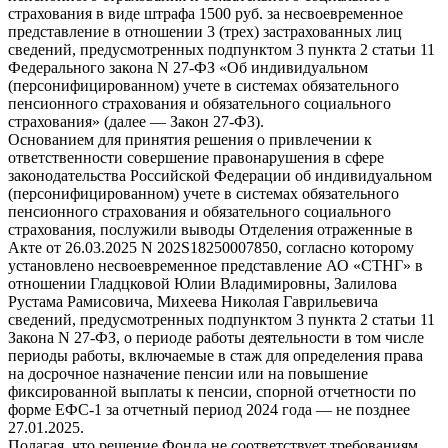
страхования в виде штрафа 1500 руб. за несвоевременное
представление в отношении 3 (трех) застрахованных лиц
сведений, предусмотренных подпунктом 3 пункта 2 статьи 11
Федерального закона N 27-ФЗ «Об индивидуальном
(персонифицированном) учете в системах обязательного
пенсионного страхования и обязательного социального
страхования» (далее — Закон 27-ФЗ).
Основанием для принятия решения о привлечении к
ответственности совершение правонарушения в сфере
законодательства Российской Федерации об индивидуальном
(персонифицированном) учете в системах обязательного
пенсионного страхования и обязательного социального
страхования, послужили выводы Отделения отраженные в
Акте от 26.03.2025 N 202S18250007850, согласно которому
установлено несвоевременное представление АО «СТНГ» в
отношении Гладцковой Юлии Владимировны, Залилова
Рустама Рамисовича, Михеева Николая Гаврильевича
сведений, предусмотренных подпунктом 3 пункта 2 статьи 11
Закона N 27-ФЗ, о периоде работы деятельности в том числе
периоды работы, включаемые в стаж для определения права
на досрочное назначение пенсии или на повышение
фиксированной выплаты к пенсии, спорной отчетности по
форме ЕФС-1 за отчетный период 2024 года — не позднее
27.01.2025.
Полагая, что решение Фонда не соответствует требованиям