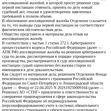
апелляционной жалобой, в которой просит решение суда
первой инстанции отменить, принять по делу новый
судебный акт, отказав в удовлетворении заявленных
требований в полном объеме.
В обоснование апелляционной жалобы Отделение ссылается
на то, что выводы суда первой инстанции не соответствуют
фактическим обстоятельствам дела.
Общество представило в материалы дела отзыв на
апелляционную жалобу.
В соответствии с частью 1 статьи 272.1 Арбитражного
процессуального кодекса Российской Федерации (далее —
АПК РФ) апелляционные жалобы на решения арбитражного
суда по делам, рассмотренным в порядке упрощенного
производства, рассматриваются в суде апелляционной
инстанции судьей единолично без вызова сторон по
имеющимся в деле доказательствам.
Как следует из материалов дела, решением Отделения Фонда
пенсионного и социального страхования Российской
Федерации по Санкт-Петербургу и Ленинградской области
(далее — Фонд) от 22.04.2025 N 202S19250009164 (далее —
Решение) АО «СТНГ» привлечено к ответственности за
совершение правонарушения в сфере законодательства
Российской Федерации об индивидуальном
(персонифицированном) учете в системах обязательного
пенсионного страхования и обязательного социального