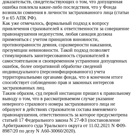
доказательств, свидетельствующих о том, что допущенная
ошибка повлекла какие-либо последствия, что у Фонда
возникли сомнения в личности застрахованного лица (статьи
9 и 65 АПК РФ).
Как уже отмечалось, формальный подход к вопросу
привлечения страхователей к ответственности за совершение
правонарушения недопустим, любая санкция должна
применяться с учетом принципов виновности,
противоправности деяния, соразмерности наказания,
презумпции невиновности. Такой подход позволяет
стимулировать заинтересованность страхователей в
самостоятельном и своевременном устранении допущенных
ошибок, более оперативной обработке сведений
индивидуального (персонифицированного) учета
территориальными органами фонда, что в конечном итоге
способствует соблюдению прав и законных интересов
застрахованных лиц.
Таким образом, суд первой инстанции пришел к правильному
выводу о том, что в рассматриваемом случае указание
неверного страхового номера застрахованного лица не
образуют в действиях страхователя состава вменяемого
правонарушения, ответственность за которое предусмотрена
статьей 17 Федерального закона N 27-ФЗ (постановление
Арбитражного суда Уральского округа от 11.02.2021 N Ф09-
8987/20 по делу N А60-30060/2020).