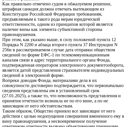
Как правильно отмечено судом в обжалуемом решении,
штрафная санкция должна отвечать вытекающим из
Конституции Российской Федерации требованиям,
предъявляемым к такого рода мерам юридической
ответственности, одним из принципов которой является
наличие вины как элемента субъективной стороны
правонарушения.
При этом, как указано выше, в силу положений пункта 12
Порядка N 2200 и абзаца второго пункта 37 Инструкции N
256н в рассматриваемом случае дата отправки обществом
сведений по форме ЕФС-1 по телекоммуникационным
каналам связи в адрес территориального органа Фонда,
подтвержденная оператором электронного документооборота,
является датой представления страхователем индивидуальных
сведений в электронной форме.
Вопреки доводам Фонда, материалами дела в их
совокупности достоверно подтверждается, что первоначально
сведения представлены им в установленный срок
(27.01.2025), а также то, что невозможность представления и
принятия отчетности возникла не по его вине, а по не
зависящим от него обстоятельствам.
Таким образом, Общество приняло все зависящие от него
действия с целью недопущения совершения вмененного ему в
вину правонарушения, а несвоевременное получение
ответчиком отчетности вызвано объективными причинами,