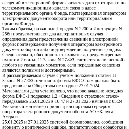
сведений в электронной форме считается дата их отправки по
телекоммуникационным каналам связи в адрес
территориального органа Фонда, подтвержденная оператором
электронного документооборота или территориальным
органом Фонда.
Таким образом, названные Порядок N 2200 и Инструкция N
256н предусматривают два альтернативных случая
определения даты представления сведений в электронной
форме: подтверждение получения оператором электронного
документооборота либо подтверждение получения фондом.
Следовательно, обязанность страхователя, предусмотренная
пунктом 2 статьи 11 Закона N 27-ФЗ, считается исполненной с
любого из указанных моментов, если переданные сведения
являются полными и достоверными.
В рассматриваемом случае с учетом положений статьи 11
Закона N 27-ФЗ отчетность формы ЕФС-Стаж должна быть
предоставлена Обществом не позднее 27.01.2024.
Материалами дела установлено, что первоначально исходная
форма ЕФС-1 подраздел 1.2 «Сведения о страховом стаже»
передавалась 25.01.2025 в 16:47 и 27.01.2025 начиная с 05:24.
Указанный контейнер принят транспортным сервером
оператора электронного документооборота АО «Калуга
Астрал».
25.01.2025 и 27.01.2025 системой формировались сообщения
абоненту о критической ошибке, препятствующей обработке и