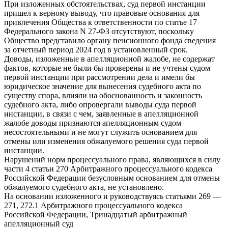
При изложенных обстоятельствах, суд первой инстанции
пришел к верному выводу, что правовые основания для
привлечения Общества к ответственности по статье 17
Федерального закона N 27-ФЗ отсутствуют, поскольку
Общество представило органу пенсионного фонда сведения
за отчетный период 2024 год в установленный срок.
Доводы, изложенные в апелляционной жалобе, не содержат
фактов, которые не были бы проверены и не учтены судом
первой инстанции при рассмотрении дела и имели бы
юридическое значение для вынесения судебного акта по
существу спора, влияли на обоснованность и законность
судебного акта, либо опровергали выводы суда первой
инстанции, в связи с чем, заявленные в апелляционной
жалобе доводы признаются апелляционным судом
несостоятельными и не могут служить основанием для
отмены или изменения обжалуемого решения суда первой
инстанции.
Нарушений норм процессуального права, являющихся в силу
части 4 статьи 270 Арбитражного процессуального кодекса
Российской Федерации безусловным основанием для отмены
обжалуемого судебного акта, не установлено.
На основании изложенного и руководствуясь статьями 269 —
271, 272.1 Арбитражного процессуального кодекса
Российской Федерации, Тринадцатый арбитражный
апелляционный суд