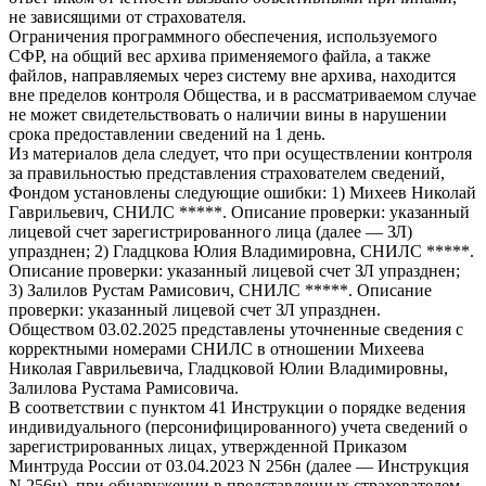
не зависящими от страхователя.
Ограничения программного обеспечения, используемого
СФР, на общий вес архива применяемого файла, а также
файлов, направляемых через систему вне архива, находится
вне пределов контроля Общества, и в рассматриваемом случае
не может свидетельствовать о наличии вины в нарушении
срока предоставлении сведений на 1 день.
Из материалов дела следует, что при осуществлении контроля
за правильностью представления страхователем сведений,
Фондом установлены следующие ошибки: 1) Михеев Николай
Гаврильевич, СНИЛС *****. Описание проверки: указанный
лицевой счет зарегистрированного лица (далее — ЗЛ)
упразднен; 2) Гладцкова Юлия Владимировна, СНИЛС *****.
Описание проверки: указанный лицевой счет ЗЛ упразднен;
3) Залилов Рустам Рамисович, СНИЛС *****. Описание
проверки: указанный лицевой счет ЗЛ упразднен.
Обществом 03.02.2025 представлены уточненные сведения с
корректными номерами СНИЛС в отношении Михеева
Николая Гаврильевича, Гладцковой Юлии Владимировны,
Залилова Рустама Рамисовича.
В соответствии с пунктом 41 Инструкции о порядке ведения
индивидуального (персонифицированного) учета сведений о
зарегистрированных лицах, утвержденной Приказом
Минтруда России от 03.04.2023 N 256н (далее — Инструкция
N 256н), при обнаружении в представленных страхователем