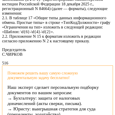
юстиции Российской Федерации 18 декабря 2025 г.,
регистрационный N 84664) (далее — форматы), следующие
изменения:
2.1. В таблице 17 «Общие типы данных информационного
обмена. Простые типы» в строке «ТипКодДолжности» графу
«Ограничения на тип» изложить в следующей редакции:
«Шаблон: \d{6}-\d{4}-\d{2}».
2.2. Приложение N 15 к форматам изложить в редакции
согласно приложению N 2 к настоящему приказу.
Председатель
С.ЧИРКОВ
5
16
Поможем решить вашу самую сложную
документальную задачу бесплатно!
Наш эксперт сделает персональную подборку
документов по вашим запросам:
→ Бухгалтеру: защита от налоговых
доначислений (акты сверки, письма).
→ Юристу: выигрышная стратегия для суда
(прецеденты, ходатайства).