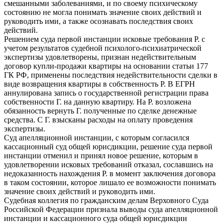
смешанными заболеваниями, и по своему психическому
состоянию не могла понимать значение своих действий и
руководить ими, а также осознавать последствия своих
действий.
Решением суда первой инстанции исковые требования Р. с
учетом результатов судебной психолого-психиатрической
экспертизы удовлетворены, признан недействительным
договор купли-продажи квартиры на основании статьи 177
ГК РФ, применены последствия недействительности сделки в
виде возвращения квартиры в собственность Р. В ЕГРН
аннулирована запись о государственной регистрации права
собственности Г. на данную квартиру. На Р. возложена
обязанность вернуть Г. полученные по сделке денежные
средства. С Г. взысканы расходы на оплату проведения
экспертизы.
Суд апелляционной инстанции, с которым согласился
кассационный суд общей юрисдикции, решение суда первой
инстанции отменил и принял новое решение, которым в
удовлетворении исковых требований отказал, сославшись на
недоказанность нахождения Р. в момент заключения договора
в таком состоянии, которое лишало ее возможности понимать
значение своих действий и руководить ими.
Судебная коллегия по гражданским делам Верховного Суда
Российской Федерации признала выводы суда апелляционной
инстанции и кассационного суда общей юрисдикции