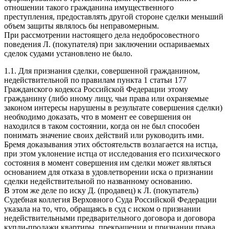
отношении такого гражданина имущественного
преступления, предоставлять другой стороне сделки меньший
объем защиты являлось бы неправомерным.
При рассмотрении настоящего дела недобросовестного
поведения Л. (покупателя) при заключении оспариваемых
сделок судами установлено не было.
1.1. Для признания сделки, совершенной гражданином,
недействительной по правилам пункта 1 статьи 177
Гражданского кодекса Российской Федерации этому
гражданину (либо иному лицу, чьи права или охраняемые
законом интересы нарушены в результате совершения сделки)
необходимо доказать, что в момент ее совершения он
находился в таком состоянии, когда он не был способен
понимать значение своих действий или руководить ими.
Бремя доказывания этих обстоятельств возлагается на истца,
при этом уклонение истца от исследования его психического
состояния в момент совершения им сделки может являться
основанием для отказа в удовлетворении иска о признании
сделки недействительной по названному основанию.
В этом же деле по иску Д. (продавец) к Л. (покупатель)
Судебная коллегия Верховного Суда Российской Федерации
указала на то, что, обращаясь в суд с иском о признании
недействительными предварительного договора и договора
купли-продажи квартиры, прекращении и признании права