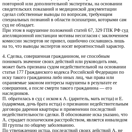
повторной или дополнительной экспертизы, на основании
свидетельских показаний и медицинской документации
сделал собственные выводы по вопросам, требующим
специальных познаний в области психиатрии, которыми сам
суд не обладает.
При этом в нарушение положений статей 67, 329 ГПК РФ суд
апелляционной инстанции мотивы несогласия с заключением
комиссии экспертов не привел, ошибочно сославшись лишь
на то, что выводы экспертов носят вероятностный характер.
4. Сделка, совершенная гражданином, не способным
понимать значение своих действий или руководить ими,
может быть признана судом недействительной на основании
статьи 177 Гражданского кодекса Российской Федерации по
иску такого гражданина либо иных лиц, чьи права или
охраняемые законом интересы нарушены в результате ее
совершения, а после смерти такого гражданина — его
наследников.
П. обратилась в суд с иском к А. (даритель, мать истца) и Е.
(одаряемая, дочь брата истца) о признании недействительным
договора дарения квартиры и применении последствий
недействительности сделки. В обоснование иска указано, что
А. страдает психическим расстройством, является инвалидом
III группы по общему заболеванию.
По утверждению истца, последствий своих действий А. не