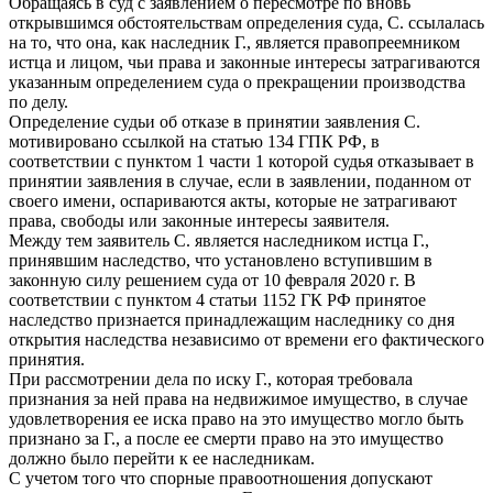
Обращаясь в суд с заявлением о пересмотре по вновь
открывшимся обстоятельствам определения суда, С. ссылалась
на то, что она, как наследник Г., является правопреемником
истца и лицом, чьи права и законные интересы затрагиваются
указанным определением суда о прекращении производства
по делу.
Определение судьи об отказе в принятии заявления С.
мотивировано ссылкой на статью 134 ГПК РФ, в
соответствии с пунктом 1 части 1 которой судья отказывает в
принятии заявления в случае, если в заявлении, поданном от
своего имени, оспариваются акты, которые не затрагивают
права, свободы или законные интересы заявителя.
Между тем заявитель С. является наследником истца Г.,
принявшим наследство, что установлено вступившим в
законную силу решением суда от 10 февраля 2020 г. В
соответствии с пунктом 4 статьи 1152 ГК РФ принятое
наследство признается принадлежащим наследнику со дня
открытия наследства независимо от времени его фактического
принятия.
При рассмотрении дела по иску Г., которая требовала
признания за ней права на недвижимое имущество, в случае
удовлетворения ее иска право на это имущество могло быть
признано за Г., а после ее смерти право на это имущество
должно было перейти к ее наследникам.
С учетом того что спорные правоотношения допускают