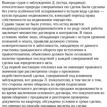
Выводы судов о заблуждении Д. (истца, продавца)
относительно природы совершенных ею сделок были сделаны
без учета особенностей оспариваемого истцом вида сделки —
купли-продажи недвижимости, влекущей переход права
собственности на недвижимое имущество.
Судами также не было учтено, что истец является
индивидуальным предпринимателем и по роду своей работы
заключает множество договоров и контрактов. В таких
условиях любое лицо, обладающее сходным с истцом уровнем
познаний и опыта, проявляя должную степень
осмотрительности и заботливости, ожидаемую от данного
участника гражданского оборота при вступлении в
правоотношения, объективно должно было осознавать
наличие правовых последствий у каждой совершаемой им
сделки как юридического акта.
Суд первой инстанции отклонил как не имеющие правового
значения при рассмотрении спора о признании
недействительной сделки, совершенной под влиянием
заблуждения, все доводы Л. (покупателя), в том числе о том,
что стороны лично общались во время подписания
предварительного договора купли-продажи недвижимости и
во время заключения основного договора, что покупателем во
время общения с продавцом и риелтором проверены
документы на квартиру, обсуждены условия и сроки сделки,
что именно по просьбе продавца расчеты по сделке