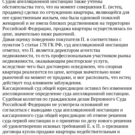
Судом апелляционной инстанции также учтены
обстоятельства того, что на момент совершения Е. (истец,
продавец) сделки по отчуждению квартиры, являющейся для
нее единственным жильем, она была одинокой пожилой
женщиной и не имела близких родственников на территории
Российской Федерации, продажа квартиры осуществлялась по
цене, значительно ниже рыночной.
Давая оценку поведению покупателя П. в соответствии с
пунктом 5 статьи 178 ГК РФ, суд апелляционной инстанции
отметил, что П. является директором агентства
недвижимости, то есть профессиональным участником рынка
недвижимости, оказывающим риелторские услуги,
вследствие чего был достоверно осведомлен, что спорная
квартира реализуется по цене, которая значительно ниже
рыночной на момент ее продажи, и мог распознать, что истец
действует под влиянием заблуждения.
Кассационный суд общей юрисдикции оставил без изменения
апелляционное определение суда апелляционной инстанции.
Судебная коллегия по гражданским делам Верховного Суда
Российской Федерации не усмотрела оснований не
согласиться с выводами суда апелляционной инстанции и
кассационного суда общей юрисдикции об отмене решения
суда первой инстанции и о принятии по делу нового решения
об удовлетворении исковых требований Е. к П. о признании
договора купли-продажи квартиры недействительным и