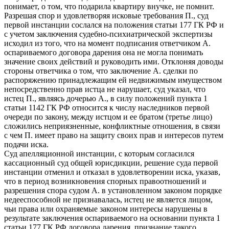
понимает, о том, что подарила квартиру внучке, не помнит.
Разрешая спор и удовлетворяя исковые требования П., суд
первой инстанции сослался на положения статьи 177 ГК РФ и
с учетом заключения судебно-психиатрической экспертизы
исходил из того, что на момент подписания ответчиком А.
оспариваемого договора дарения она не могла понимать
значение своих действий и руководить ими. Отклоняя доводы
стороны ответчика о том, что заключение А. сделки по
распоряжению принадлежащим ей недвижимым имуществом
непосредственно прав истца не нарушает, суд указал, что
истец П., являясь дочерью А., в силу положений пункта 1
статьи 1142 ГК РФ относится к числу наследников первой
очереди по закону, между истцом и ее братом (третье лицо)
сложились неприязненные, конфликтные отношения, в связи
с чем П. имеет право на защиту своих прав и интересов путем
подачи иска.
Суд апелляционной инстанции, с которым согласился
кассационный суд общей юрисдикции, решение суда первой
инстанции отменил и отказал в удовлетворении иска, указав,
что в период возникновения спорных правоотношений и
разрешения спора судом А. в установленном законом порядке
недееспособной не признавалась, истец не является лицом,
чьи права или охраняемые законом интересы нарушены в
результате заключения оспариваемого на основании пункта 1
статьи 177 ГК РФ договора дарения, признание такого