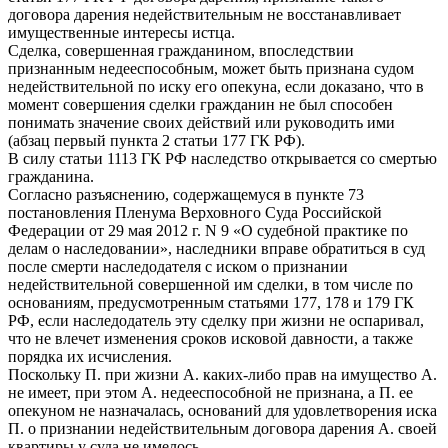
договора дарения недействительным не восстанавливает
имущественные интересы истца.
Сделка, совершенная гражданином, впоследствии
признанным недееспособным, может быть признана судом
недействительной по иску его опекуна, если доказано, что в
момент совершения сделки гражданин не был способен
понимать значение своих действий или руководить ими
(абзац первый пункта 2 статьи 177 ГК РФ).
В силу статьи 1113 ГК РФ наследство открывается со смертью
гражданина.
Согласно разъяснению, содержащемуся в пункте 73
постановления Пленума Верховного Суда Российской
Федерации от 29 мая 2012 г. N 9 «О судебной практике по
делам о наследовании», наследники вправе обратиться в суд
после смерти наследодателя с иском о признании
недействительной совершенной им сделки, в том числе по
основаниям, предусмотренным статьями 177, 178 и 179 ГК
РФ, если наследодатель эту сделку при жизни не оспаривал,
что не влечет изменения сроков исковой давности, а также
порядка их исчисления.
Поскольку П. при жизни А. каких-либо прав на имущество А.
не имеет, при этом А. недееспособной не признана, а П. ее
опекуном не назначалась, оснований для удовлетворения иска
П. о признании недействительным договора дарения А. своей
квартиры у суда не имелось.