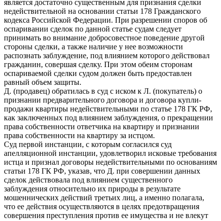
является достаточно существенным для признания сделки
недействительной на основании статьи 178 Гражданского
кодекса Российской Федерации. При разрешении споров об
оспаривании сделок по данной статье судам следует
принимать во внимание добросовестное поведение другой
стороны сделки, а также наличие у нее возможности
распознать заблуждение, под влиянием которого действовал
гражданин, совершая сделку. При этом обеим сторонам
оспариваемой сделки судом должен быть предоставлен
равный объем защиты.
Д. (продавец) обратилась в суд с иском к Л. (покупатель) о
признании предварительного договора и договора купли-
продажи квартиры недействительными по статье 178 ГК РФ,
как заключенных под влиянием заблуждения, о прекращении
права собственности ответчика на квартиру и признании
права собственности на квартиру за истцом.
Суд первой инстанции, с которым согласился суд
апелляционной инстанции, удовлетворил исковые требования
истца и признал договоры недействительными по основаниям
статьи 178 ГК РФ, указав, что Д. при совершении данных
сделок действовала под влиянием существенного
заблуждения относительно их природы в результате
мошеннических действий третьих лиц, а именно полагала,
что ее действия осуществляются в целях предотвращения
совершения преступления против ее имущества и не влекут