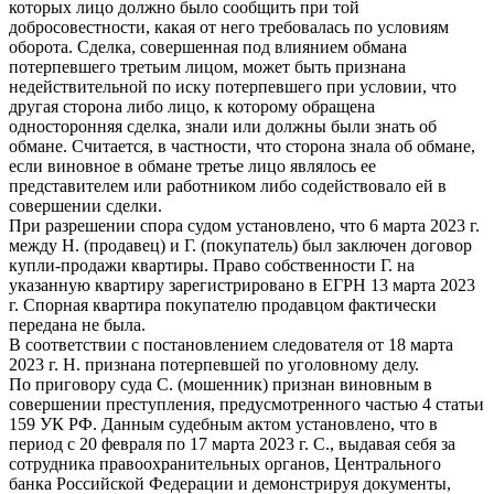
которых лицо должно было сообщить при той
добросовестности, какая от него требовалась по условиям
оборота. Сделка, совершенная под влиянием обмана
потерпевшего третьим лицом, может быть признана
недействительной по иску потерпевшего при условии, что
другая сторона либо лицо, к которому обращена
односторонняя сделка, знали или должны были знать об
обмане. Считается, в частности, что сторона знала об обмане,
если виновное в обмане третье лицо являлось ее
представителем или работником либо содействовало ей в
совершении сделки.
При разрешении спора судом установлено, что 6 марта 2023 г.
между Н. (продавец) и Г. (покупатель) был заключен договор
купли-продажи квартиры. Право собственности Г. на
указанную квартиру зарегистрировано в ЕГРН 13 марта 2023
г. Спорная квартира покупателю продавцом фактически
передана не была.
В соответствии с постановлением следователя от 18 марта
2023 г. Н. признана потерпевшей по уголовному делу.
По приговору суда С. (мошенник) признан виновным в
совершении преступления, предусмотренного частью 4 статьи
159 УК РФ. Данным судебным актом установлено, что в
период с 20 февраля по 17 марта 2023 г. С., выдавая себя за
сотрудника правоохранительных органов, Центрального
банка Российской Федерации и демонстрируя документы,