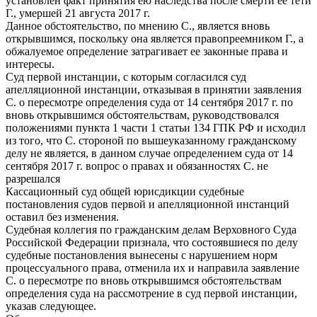
установлен факт принятия ею наследства после смерти ее тети
Г., умершей 21 августа 2017 г.
Данное обстоятельство, по мнению С., является вновь
открывшимся, поскольку она является правопреемником Г., а
обжалуемое определение затрагивает ее законные права и
интересы.
Суд первой инстанции, с которым согласился суд
апелляционной инстанции, отказывая в принятии заявления
С. о пересмотре определения суда от 14 сентября 2017 г. по
вновь открывшимся обстоятельствам, руководствовался
положениями пункта 1 части 1 статьи 134 ГПК РФ и исходил
из того, что С. стороной по вышеуказанному гражданскому
делу не является, в данном случае определением суда от 14
сентября 2017 г. вопрос о правах и обязанностях С. не
разрешался
Кассационный суд общей юрисдикции судебные
постановления судов первой и апелляционной инстанций
оставил без изменения.
Судебная коллегия по гражданским делам Верховного Суда
Российской Федерации признала, что состоявшиеся по делу
судебные постановления вынесены с нарушением норм
процессуального права, отменила их и направила заявление
С. о пересмотре по вновь открывшимся обстоятельствам
определения суда на рассмотрение в суд первой инстанции,
указав следующее.