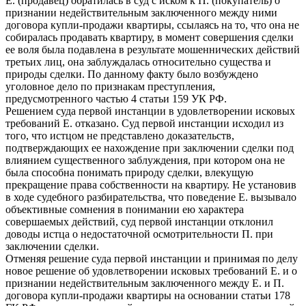
Е. (продавец) обратилась в суд с иском к П. (покупатель) о
признании недействительным заключенного между ними
договора купли-продажи квартиры, ссылаясь на то, что она не
собиралась продавать квартиру, в момент совершения сделки
ее воля была подавлена в результате мошеннических действий
третьих лиц, она заблуждалась относительно существа и
природы сделки. По данному факту было возбуждено
уголовное дело по признакам преступления,
предусмотренного частью 4 статьи 159 УК РФ.
Решением суда первой инстанции в удовлетворении исковых
требований Е. отказано. Суд первой инстанции исходил из
того, что истцом не представлено доказательств,
подтверждающих ее нахождение при заключении сделки под
влиянием существенного заблуждения, при котором она не
была способна понимать природу сделки, влекущую
прекращение права собственности на квартиру. Не установив
в ходе судебного разбирательства, что поведение Е. вызывало
объективные сомнения в понимании ею характера
совершаемых действий, суд первой инстанции отклонил
доводы истца о недостаточной осмотрительности П. при
заключении сделки.
Отменяя решение суда первой инстанции и принимая по делу
новое решение об удовлетворении исковых требований Е. и о
признании недействительным заключенного между Е. и П.
договора купли-продажи квартиры на основании статьи 178