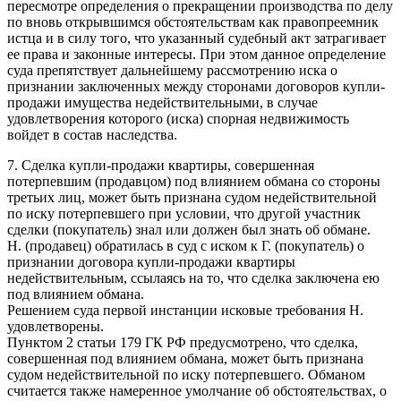
пересмотре определения о прекращении производства по делу
по вновь открывшимся обстоятельствам как правопреемник
истца и в силу того, что указанный судебный акт затрагивает
ее права и законные интересы. При этом данное определение
суда препятствует дальнейшему рассмотрению иска о
признании заключенных между сторонами договоров купли-
продажи имущества недействительными, в случае
удовлетворения которого (иска) спорная недвижимость
войдет в состав наследства.
7. Сделка купли-продажи квартиры, совершенная
потерпевшим (продавцом) под влиянием обмана со стороны
третьих лиц, может быть признана судом недействительной
по иску потерпевшего при условии, что другой участник
сделки (покупатель) знал или должен был знать об обмане.
Н. (продавец) обратилась в суд с иском к Г. (покупатель) о
признании договора купли-продажи квартиры
недействительным, ссылаясь на то, что сделка заключена ею
под влиянием обмана.
Решением суда первой инстанции исковые требования Н.
удовлетворены.
Пунктом 2 статьи 179 ГК РФ предусмотрено, что сделка,
совершенная под влиянием обмана, может быть признана
судом недействительной по иску потерпевшего. Обманом
считается также намеренное умолчание об обстоятельствах, о