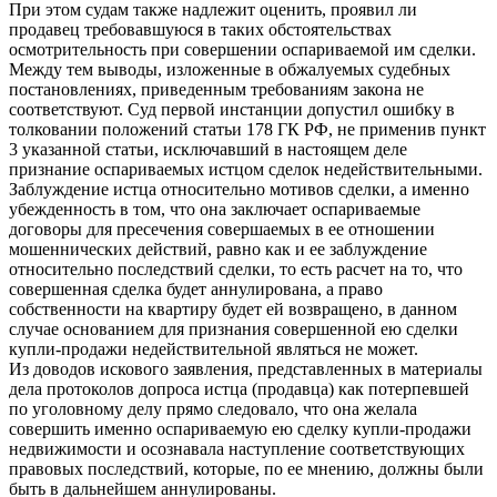
При этом судам также надлежит оценить, проявил ли
продавец требовавшуюся в таких обстоятельствах
осмотрительность при совершении оспариваемой им сделки.
Между тем выводы, изложенные в обжалуемых судебных
постановлениях, приведенным требованиям закона не
соответствуют. Суд первой инстанции допустил ошибку в
толковании положений статьи 178 ГК РФ, не применив пункт
3 указанной статьи, исключавший в настоящем деле
признание оспариваемых истцом сделок недействительными.
Заблуждение истца относительно мотивов сделки, а именно
убежденность в том, что она заключает оспариваемые
договоры для пресечения совершаемых в ее отношении
мошеннических действий, равно как и ее заблуждение
относительно последствий сделки, то есть расчет на то, что
совершенная сделка будет аннулирована, а право
собственности на квартиру будет ей возвращено, в данном
случае основанием для признания совершенной ею сделки
купли-продажи недействительной являться не может.
Из доводов искового заявления, представленных в материалы
дела протоколов допроса истца (продавца) как потерпевшей
по уголовному делу прямо следовало, что она желала
совершить именно оспариваемую ею сделку купли-продажи
недвижимости и осознавала наступление соответствующих
правовых последствий, которые, по ее мнению, должны были
быть в дальнейшем аннулированы.