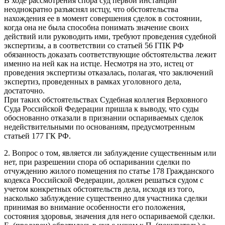
В ходе рассмотрения спора суд первой инстанции
неоднократно разъяснял истцу, что обстоятельства
нахождения ее в момент совершения сделок в состоянии,
когда она не была способна понимать значение своих
действий или руководить ими, требуют проведения судебной
экспертизы, а в соответствии со статьей 56 ГПК РФ
обязанность доказать соответствующие обстоятельства лежит
именно на ней как на истце. Несмотря на это, истец от
проведения экспертизы отказалась, полагая, что заключений
экспертиз, проведенных в рамках уголовного дела,
достаточно.
При таких обстоятельствах Судебная коллегия Верховного
Суда Российской Федерации пришла к выводу, что суды
обоснованно отказали в признании оспариваемых сделок
недействительными по основаниям, предусмотренным
статьей 177 ГК РФ.
2. Вопрос о том, является ли заблуждение существенным или
нет, при разрешении спора об оспаривании сделки по
отчуждению жилого помещения по статье 178 Гражданского
кодекса Российской Федерации, должен решаться судом с
учетом конкретных обстоятельств дела, исходя из того,
насколько заблуждение существенно для участника сделки
принимая во внимание особенности его положения,
состояния здоровья, значения для него оспариваемой сделки.