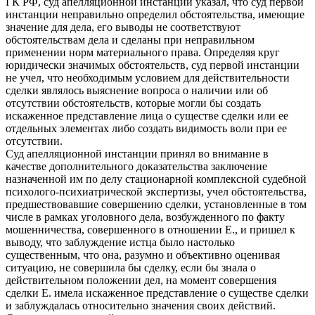
ГК РФ, суд апелляционной инстанции указал, что суд первой
инстанции неправильно определил обстоятельства, имеющие
значение для дела, его выводы не соответствуют
обстоятельствам дела и сделаны при неправильном
применении норм материального права. Определяя круг
юридически значимых обстоятельств, суд первой инстанции
не учел, что необходимым условием для действительности
сделки являлось выяснение вопроса о наличии или об
отсутствии обстоятельств, которые могли бы создать
искаженное представление лица о существе сделки или ее
отдельных элементах либо создать видимость воли при ее
отсутствии.
Суд апелляционной инстанции принял во внимание в
качестве дополнительного доказательства заключение
назначенной им по делу стационарной комплексной судебной
психолого-психиатрической экспертизы, учел обстоятельства,
предшествовавшие совершению сделки, установленные в том
числе в рамках уголовного дела, возбужденного по факту
мошенничества, совершенного в отношении Е., и пришел к
выводу, что заблуждение истца было настолько
существенным, что она, разумно и объективно оценивая
ситуацию, не совершила бы сделку, если бы знала о
действительном положении дел, на момент совершения
сделки Е. имела искаженное представление о существе сделки
и заблуждалась относительно значения своих действий.