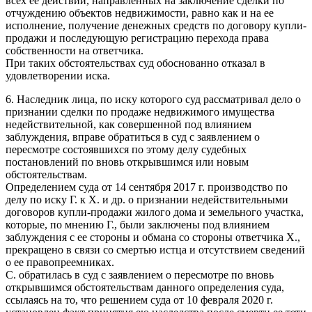
всех ее действий, направленных на заключение сделки по
отчуждению объектов недвижимости, равно как и на ее
исполнение, получение денежных средств по договору купли-
продажи и последующую регистрацию перехода права
собственности на ответчика.
При таких обстоятельствах суд обоснованно отказал в
удовлетворении иска.
6. Наследник лица, по иску которого суд рассматривал дело о
признании сделки по продаже недвижимого имущества
недействительной, как совершенной под влиянием
заблуждения, вправе обратиться в суд с заявлением о
пересмотре состоявшихся по этому делу судебных
постановлений по вновь открывшимся или новым
обстоятельствам.
Определением суда от 14 сентября 2017 г. производство по
делу по иску Г. к Х. и др. о признании недействительными
договоров купли-продажи жилого дома и земельного участка,
которые, по мнению Г., были заключены под влиянием
заблуждения с ее стороны и обмана со стороны ответчика Х.,
прекращено в связи со смертью истца и отсутствием сведений
о ее правопреемниках.
С. обратилась в суд с заявлением о пересмотре по вновь
открывшимся обстоятельствам данного определения суда,
ссылаясь на то, что решением суда от 10 февраля 2020 г.