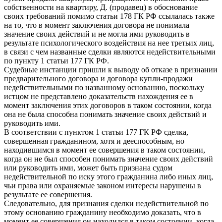
собственности на квартиру, Д. (продавец) в обоснование
своих требований помимо статьи 178 ГК РФ ссылалась также
на то, что в момент заключения договора не понимала
значение своих действий и не могла ими руководить в
результате психологического воздействия на нее третьих лиц,
в связи с чем названные сделки являются недействительными
по пункту 1 статьи 177 ГК РФ.
Судебные инстанции пришли к выводу об отказе в признании
предварительного договора и договора купли-продажи
недействительными по названному основанию, поскольку
истцом не представлено доказательств нахождения ее в
момент заключения этих договоров в таком состоянии, когда
она не была способна понимать значение своих действий и
руководить ими.
В соответствии с пунктом 1 статьи 177 ГК РФ сделка,
совершенная гражданином, хотя и дееспособным, но
находившимся в момент ее совершения в таком состоянии,
когда он не был способен понимать значение своих действий
или руководить ими, может быть признана судом
недействительной по иску этого гражданина либо иных лиц,
чьи права или охраняемые законом интересы нарушены в
результате ее совершения.
Следовательно, для признания сделки недействительной по
этому основанию гражданину необходимо доказать, что в
момент ее совершения он находился в таком состоянии, когда