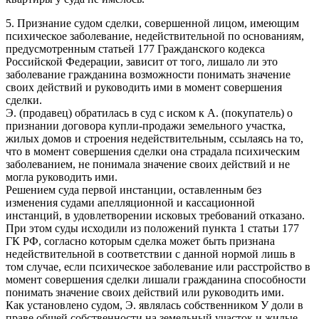
5. Признание судом сделки, совершенной лицом, имеющим
психическое заболевание, недействительной по основаниям,
предусмотренным статьей 177 Гражданского кодекса
Российской Федерации, зависит от того, лишало ли это
заболевание гражданина возможности понимать значение
своих действий и руководить ими в момент совершения
сделки.
Э. (продавец) обратилась в суд с иском к А. (покупатель) о
признании договора купли-продажи земельного участка,
жилых домов и строения недействительным, ссылаясь на то,
что в момент совершения сделки она страдала психическим
заболеванием, не понимала значение своих действий и не
могла руководить ими.
Решением суда первой инстанции, оставленным без
изменения судами апелляционной и кассационной
инстанций, в удовлетворении исковых требований отказано.
При этом суды исходили из положений пункта 1 статьи 177
ГК РФ, согласно которым сделка может быть признана
недействительной в соответствии с данной нормой лишь в
том случае, если психическое заболевание или расстройство в
момент совершения сделки лишали гражданина способности
понимать значение своих действий или руководить ими.
Как установлено судом, Э. являлась собственником У доли в
праве общей собственности на земельный участок и жилые