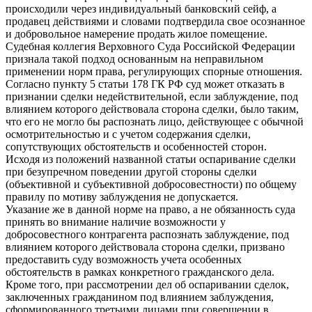
происходили через индивидуальный банковский сейф, а
продавец действиями и словами подтвердила свое осознанное
и добровольное намерение продать жилое помещение.
Судебная коллегия Верховного Суда Российской Федерации
признала такой подход основанным на неправильном
применении норм права, регулирующих спорные отношения.
Согласно пункту 5 статьи 178 ГК РФ суд может отказать в
признании сделки недействительной, если заблуждение, под
влиянием которого действовала сторона сделки, было таким,
что его не могло бы распознать лицо, действующее с обычной
осмотрительностью и с учетом содержания сделки,
сопутствующих обстоятельств и особенностей сторон.
Исходя из положений названной статьи оспаривание сделки
при безупречном поведении другой стороны сделки
(объективной и субъективной добросовестности) по общему
правилу по мотиву заблуждения не допускается.
Указание же в данной норме на право, а не обязанность суда
принять во внимание наличие возможности у
добросовестного контрагента распознать заблуждение, под
влиянием которого действовала сторона сделки, призвано
предоставить суду возможность учета особенных
обстоятельств в рамках конкретного гражданского дела.
Кроме того, при рассмотрении дел об оспаривании сделок,
заключенных гражданином под влиянием заблуждения,
сформированного третьими лицами при совершении в