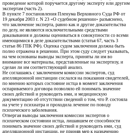
проведение которой поручается другому эксперту или другим
экспертам (часть 2).
В пункте 7 постановления Пленума Верховного Суда РФ от
19 декабря 2003 г. N 23 «О судебном решении» разъяснено,
что заключение эксперта, равно как и другие доказательства
по делу, не являются исключительными средствами
доказывания и должны оцениваться в совокупности со всеми
имеющимися в деле доказательствами (статья 67, часть 3
статьи 86 ГПК РФ). Оценка судом заключения должна быть
полно отражена в решении. При этом суду следует указывать,
на чем основаны выводы эксперта, приняты ли им во
внимание все материалы, представленные на экспертизу, и
сделан ли им соответствующий анализ.
Не соглашаясь с заключением комиссии экспертов, суд
апелляционной инстанции сослался на показания свидетелей,
по мнению которых состояние истца в момент заключения
оспариваемого договора позволяло ей понимать значение
своих действий и руководить ими, и медицинскую
документацию об отсутствии сведений о том, что Р. состояла
на учете у психиатра и проходила лечение по поводу
психического заболевания.
Отвергая выводы заключения комиссии экспертов о
психическом состоянии истца, лишавшем ее способности
понимать значение своих действий и руководить ими, суд
апелляционной инстанции, не приняв мер к назначению