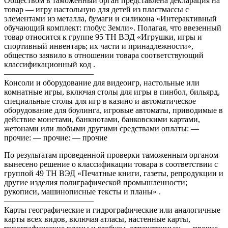
Обществом в таможенный орган представлена декларация на
товар — игру настольную для детей из пластмассы с
элементами из металла, бумаги и силикона «Интерактивный
обучающий комплект: глобус Земли». Полагая, что ввезенный
товар относится к группе 95 ТН ВЭД «Игрушки, игры и
спортивный инвентарь; их части и принадлежности»,
общество заявило в отношении товара соответствующий
классификационный код .
———————————
Консоли и оборудование для видеоигр, настольные или
комнатные игры, включая столы для игры в пинбол, бильярд,
специальные столы для игр в казино и автоматическое
оборудование для боулинга, игровые автоматы, приводимые в
действие монетами, банкнотами, банковскими картами,
жетонами или любыми другими средствами оплаты: —
прочие: — прочие: — прочие
По результатам проведенной проверки таможенным органом
вынесено решение о классификации товара в соответствии с
группой 49 ТН ВЭД «Печатные книги, газеты, репродукции и
другие изделия полиграфической промышленности;
рукописи, машинописные тексты и планы» .
———————————
Карты географические и гидрографические или аналогичные
карты всех видов, включая атласы, настенные карты,