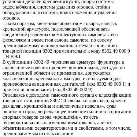
установки деталей крепления кухни, опоры системы
водоснабжения, системы удаления отходов, стойки
оборудования для системы водоснабжения и удаления
отходов.
Таким образом, ввезенные обществом товары, являясь
крепежной арматурой, позволяющей обеспечивать
соединение различных комплектующих самолета с его
фюзеляжем и элементов салона самолета, по своему
предполагаемому использованию отвечают описанию
товарной позиции 8302 применительно к коду 8302 49 000 9
ТН ВЭД.
В субпозиции 8302 49 «крепежная арматура, фурнитура и
аналогичные изделия прочие», вопреки выводам судов об
ограниченной области ее применения, допускается
классификация крепежной арматуры, используемой для
производства авиационных двигателей (код 8302 49 000 1) и
прочего использования (код 8302 49 000 9).
Оглашаясь с доводами таможенного органа о классификации
товаров в субпозиции 8302 50 «вешалки для шляп, крючки
для шляп, кронштейны и аналогичные изделия», суды
ошибочно придали решающее значение наличию в описании
спорных товаров слова «кронштейн», то есть
руководствовались наименованием товаров, а не их
объективными характеристиками и свойствами, в том числе,
предполагаемым использованием.