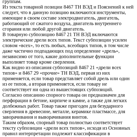
группам.
Из текста товарной позиции 8467 ТН ВЭД и Пояснений к ней
следует, что в данную позицию включаются инструменты,
имеющие в своем составе электродвигатель, двигатель,
работающий от сжатого воздуха, двигатель внутреннего
сгорания или любой другой двигатель.
В товарную субпозицию 8467 21 ТН ВЭД включаются
электрические дрели всех типов. Текст субпозиции усилен
словом «всех», то есть любых, всеобщих типов, в том числе
даже частично подпадающих под определение «дрель»,
независимо от того, какие дополнительные функции
выполняет товар кроме сверления.
Как видно из описания субпозиций 8467 21 «дрели всех
типов» и 8467 29 «прочие» ТН ВЭД, первая из них
применяется, если товар представляет собой дрель или один
из ее типов, а вторая применяется, если товару не
соответствует ни одна из вышестоящих субпозиций.
Согласно описанию спорного товара он предназначен для
перфорации в бетоне, кирпиче и камне, а также для легких
долбежных работ. Товар также пригоден для безударного
сверления в древесине, металле, керамике пластмассе, для
заворачивания и выворачивания винтов.
Таким образом, спорный товар полностью соответствует
тексту субпозиции «дрели всех типов», исходя из Основных
правил интерпретации подлежит классификации в