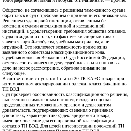
топографические планы и глобусы, отпечатанные: — прочие.
Общество, не согласившись с решением таможенного органа,
обратилось в суд с требованием о признании его незаконным.
Решением суда первой инстанции, оставленным без
изменения судами апелляционной и кассационной
инстанций, в удовлетворении требования общества отказано.
Суды исходили из того, что фактически спорный товар
является картой-глобусом, учебным материалом, а не
игрушкой. Это исключает возможность применения
заявленного обществом классификационного кода.
Судебная коллегия Верховного Суда Российской Федерации,
отменяя состоявшиеся по делу судебные акты и направляя
дело на новое рассмотрение, обратила внимание на
следующее.
В соответствии с пунктом 1 статьи 20 ТК ЕАЭС товары при
их таможенном декларировании подлежат классификации по
ТН ВЭД.
Суд проверяет обоснованность классификационного решения,
вынесенного таможенным органом, исходя из оценки
представленных таможенным органом и декларантом
доказательств, подтверждающих сведения о признаках
(свойствах, характеристиках) декларируемого товара,
имеющих значение для его правильной классификации
согласно ТН ВЭД. Для целей интерпретации положений ТН