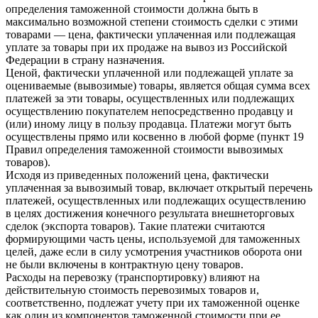
определения таможенной стоимости должна быть в
максимально возможной степени стоимость сделки с этими
товарами — цена, фактически уплаченная или подлежащая
уплате за товары при их продаже на вывоз из Российской
Федерации в страну назначения.
Ценой, фактически уплаченной или подлежащей уплате за
оцениваемые (вывозимые) товары, является общая сумма всех
платежей за эти товары, осуществленных или подлежащих
осуществлению покупателем непосредственно продавцу и
(или) иному лицу в пользу продавца. Платежи могут быть
осуществлены прямо или косвенно в любой форме (пункт 19
Правил определения таможенной стоимости вывозимых
товаров).
Исходя из приведенных положений цена, фактически
уплаченная за вывозимый товар, включает открытый перечень
платежей, осуществленных или подлежащих осуществлению
в целях достижения конечного результата внешнеторговых
сделок (экспорта товаров). Такие платежи считаются
формирующими часть цены, используемой для таможенных
целей, даже если в силу усмотрения участников оборота они
не были включены в контрактную цену товаров.
Расходы на перевозку (транспортировку) влияют на
действительную стоимость перевозимых товаров и,
соответственно, подлежат учету при их таможенной оценке
как один из компонентов таможенной стоимости при ее