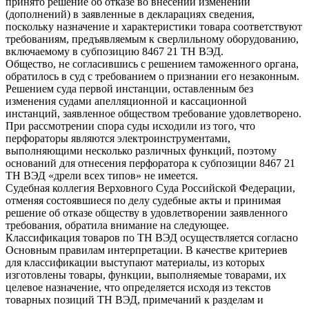
принято решение об отказе во внесении изменений
(дополнений) в заявленные в декларациях сведения,
поскольку назначение и характеристики товара соответствуют
требованиям, предъявляемым к сверлильному оборудованию,
включаемому в субпозицию 8467 21 ТН ВЭД.
Общество, не согласившись с решением таможенного органа,
обратилось в суд с требованием о признании его незаконным.
Решением суда первой инстанции, оставленным без
изменения судами апелляционной и кассационной
инстанций, заявленное обществом требование удовлетворено.
При рассмотрении спора суды исходили из того, что
перфораторы являются электроинструментами,
выполняющими несколько различных функций, поэтому
оснований для отнесения перфоратора к субпозиции 8467 21
ТН ВЭД «дрели всех типов» не имеется.
Судебная коллегия Верховного Суда Российской Федерации,
отменяя состоявшиеся по делу судебные акты и принимая
решение об отказе обществу в удовлетворении заявленного
требования, обратила внимание на следующее.
Классификация товаров по ТН ВЭД осуществляется согласно
Основным правилам интерпретации. В качестве критериев
для классификации выступают материалы, из которых
изготовлены товары, функции, выполняемые товарами, их
целевое назначение, что определяется исходя из текстов
товарных позиций ТН ВЭД, примечаний к разделам и