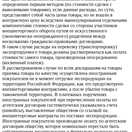
определении первым методом (по стоимости сделки с
вывозимыми товарами), если данные расходы, по сути,
представляют собой часть цены товара, но не вошли в
контрактную цену вследствие манипулирования отдельными
компонентами стоимости сделки со стороны участников
внешнеторгового оборота путем ее искусственного
(экономически неоправданного) разделения между
несколькими гражданско-правовыми договорами.
В таком случае расходы на перевозку (транспортировку)
экспортируемого товара должны рассматриваться как оплата
стоимости самого товара, произведенная опосредованно
(косвенный платеж).
В рассматриваемом случае по всем декларациям на товары
приемка товара по качеству осуществлена иностранным
покупателем не в момент отгрузки лесопродукции на
территории Российской Федерации, как это предусмотрено
внешнеторговыми контрактами, а после убытия товара с
таможенной территории. В платежных поручениях
иностранных покупателей при перечислении оплаты по
агентским договорам систематически указывались счета
(инвойсы), выставленные обществом со ссылкой на
внешнеторговые контракты по поставке лесопродукции.
Иностранные покупатели производили оплату по агентским
договорам обществу, которое номинально перестало быть
собственником лесопродукции и формально получало оплату