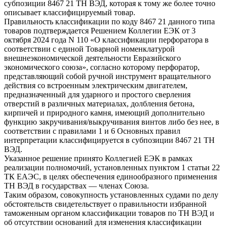
субпозиции 8467 21 ТН ВЭД, которая к тому же более точно
описывает классифицируемый товар.
Правильность классификации по коду 8467 21 данного типа
товаров подтверждается Решением Коллегии ЕЭК от 3
октября 2024 года N 110 «О классификации перфоратора в
соответствии с единой Товарной номенклатурой
внешнеэкономической деятельности Евразийского
экономического союза», согласно которому перфоратор,
представляющий собой ручной инструмент вращательного
действия со встроенным электрическим двигателем,
предназначенный для ударного и простого сверления
отверстий в различных материалах, долбления бетона,
кирпичей и природного камня, имеющий дополнительно
функцию закручивания/выкручивания винтов либо без нее, в
соответствии с правилами 1 и 6 Основных правил
интерпретации классифицируется в субпозиции 8467 21 ТН
ВЭД.
Указанное решение принято Коллегией ЕЭК в рамках
реализации полномочий, установленных пунктом 1 статьи 22
ТК ЕАЭС, в целях обеспечения единообразного применения
ТН ВЭД в государствах — членах Союза.
Таким образом, совокупность установленных судами по делу
обстоятельств свидетельствует о правильности избранной
таможенным органом классификации товаров по ТН ВЭД и
об отсутствии оснований для изменения классификации