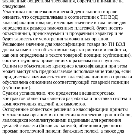
заявленные обществом требования, обратила внимание на
следующее.
Участники внешнеэкономической деятельности вправе
ожидать, что осуществляемая в соответствии с ТН ВЭД
классификация товаров, имеющая значение в том числе для
определения размера таможенных платежей, будет носить
объективный, предсказуемый и прозрачный характер и не
будет зависеть от усмотрения таможенных органов.
Решающее значение для классификации товара по ТН ВЭД
должны иметь его объективные характеристики и свойства,
как они определены в тексте товарной позиции (субпозиции),
соответствующих примечаниях к разделам или группам.
Одним из объективных критериев классификации при этом
может выступать предполагаемое использование товара, если
юридическая значимость этого классификационного признака
обусловлена описанием соответствующей товарной позиции
(субпозиции).
Судами установлено, что предметом внешнеторговых
контрактов общества является разработка и поставка систем и
комплектующих изделий для самолетов.
Оспоренные обществом решения о классификации приняты
таможенным органом в отношении комплектов кронштейнов,
являющихся комплектующими изделиями для крепления
деталей самолета (боковых панелей; облицовки дверного
проема; потолочной панели; багажных полок), а также для