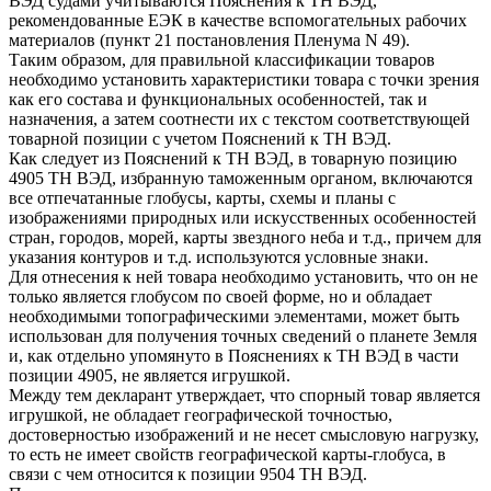
ВЭД судами учитываются Пояснения к ТН ВЭД,
рекомендованные ЕЭК в качестве вспомогательных рабочих
материалов (пункт 21 постановления Пленума N 49).
Таким образом, для правильной классификации товаров
необходимо установить характеристики товара с точки зрения
как его состава и функциональных особенностей, так и
назначения, а затем соотнести их с текстом соответствующей
товарной позиции с учетом Пояснений к ТН ВЭД.
Как следует из Пояснений к ТН ВЭД, в товарную позицию
4905 ТН ВЭД, избранную таможенным органом, включаются
все отпечатанные глобусы, карты, схемы и планы с
изображениями природных или искусственных особенностей
стран, городов, морей, карты звездного неба и т.д., причем для
указания контуров и т.д. используются условные знаки.
Для отнесения к ней товара необходимо установить, что он не
только является глобусом по своей форме, но и обладает
необходимыми топографическими элементами, может быть
использован для получения точных сведений о планете Земля
и, как отдельно упомянуто в Пояснениях к ТН ВЭД в части
позиции 4905, не является игрушкой.
Между тем декларант утверждает, что спорный товар является
игрушкой, не обладает географической точностью,
достоверностью изображений и не несет смысловую нагрузку,
то есть не имеет свойств географической карты-глобуса, в
связи с чем относится к позиции 9504 ТН ВЭД.