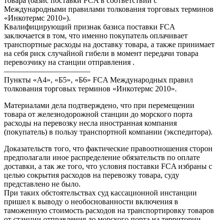
товара (базис поставки FCA в соответствии с
Международными правилами толкования торговых терминов
«Инкотермс 2010»).
Квалифицирующий признак базиса поставки FCA
заключается в том, что именно покупатель оплачивает
транспортные расходы на доставку товара, а также принимает
на себя риск случайной гибели в момент передачи товара
перевозчику на станции отправления .
———————————
Пункты «А4», «Б5», «Б6» FCA Международных правил
толкования торговых терминов «Инкотермс 2010».
Материалами дела подтверждено, что при перемещении
товара от железнодорожной станции до морского порта
расходы на перевозку несла иностранная компания
(покупатель) в пользу транспортной компании (экспедитора).
Доказательств того, что фактические правоотношения сторон
предполагали иное распределение обязательств по оплате
доставки, а так же того, что условия поставки FCA избраны с
целью сокрытия расходов на перевозку товара, суду
представлено не было.
При таких обстоятельствах суд кассационной инстанции
пришел к выводу о необоснованности включения в
таможенную стоимость расходов на транспортировку товаров
от станции отправления до морского порта на территории