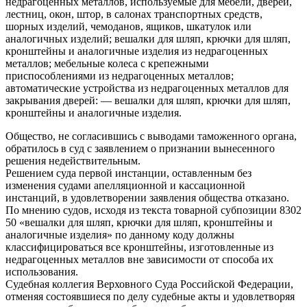
недрагоценных металлов, используемые для мебели, дверей,
лестниц, окон, штор, в салонах транспортных средств,
шорных изделий, чемоданов, ящиков, шкатулок или
аналогичных изделий; вешалки для шляп, крючки для шляп,
кронштейны и аналогичные изделия из недрагоценных
металлов; мебельные колеса с крепежными
приспособлениями из недрагоценных металлов;
автоматические устройства из недрагоценных металлов для
закрывания дверей: — вешалки для шляп, крючки для шляп,
кронштейны и аналогичные изделия.
Общество, не согласившись с выводами таможенного органа,
обратилось в суд с заявлением о признании вынесенного
решения недействительным.
Решением суда первой инстанции, оставленным без
изменения судами апелляционной и кассационной
инстанций, в удовлетворении заявления общества отказано.
По мнению судов, исходя из текста товарной субпозиции 8302
50 «вешалки для шляп, крючки для шляп, кронштейны и
аналогичные изделия» по данному коду должны
классифицироваться все кронштейны, изготовленные из
недрагоценных металлов вне зависимости от способа их
использования.
Судебная коллегия Верховного Суда Российской Федерации,
отменяя состоявшиеся по делу судебные акты и удовлетворяя