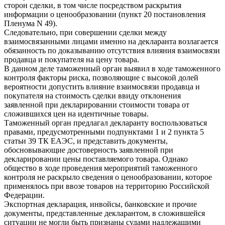
сторон сделки, в том числе посредством раскрытия
информации о ценообразовании (пункт 20 постановления
Пленума N 49).
Следовательно, при совершении сделки между
взаимосвязанными лицами именно на декларанта возлагается
обязанность по доказыванию отсутствия влияния взаимосвязи
продавца и покупателя на цену товара.
В данном деле таможенный орган выявил в ходе таможенного
контроля факторы риска, позволяющие с высокой долей
вероятности допустить влияние взаимосвязи продавца и
покупателя на стоимость сделки ввиду отклонения
заявленной при декларировании стоимости товара от
сложившихся цен на идентичные товары.
Таможенный орган предлагал декларанту воспользоваться
правами, предусмотренными подпунктами 1 и 2 пункта 5
статьи 39 ТК ЕАЭС, и представить документы,
обосновывающие достоверность заявленной при
декларировании цены поставляемого товара. Однако
общество в ходе проведения мероприятий таможенного
контроля не раскрыло сведения о ценообразовании, которое
применялось при ввозе товаров на территорию Российской
Федерации.
Экспортная декларация, инвойсы, банковские и прочие
документы, представленные декларантом, в сложившейся
ситуации не могли быть признаны судами надлежащими