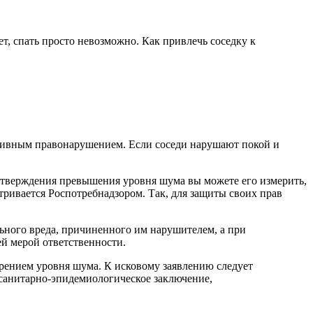
ет, спать просто невозможно. Как привлечь соседку к
ативным правонарушением. Если соседи нарушают покой и
дтверждения превышения уровня шума вы можете его измерить,
ивается Роспотребнадзором. Так, для защиты своих прав
льного вреда, причиненного им нарушителем, а при
ей мерой ответственности.
ерением уровня шума. К исковому заявлению следует
 санитарно-эпидемиологическое заключение,