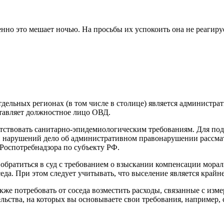
енно это мешает ночью. На просьбы их успокоить она не реагиру
дельных регионах (в том числе в столице) является администр
тавляет должностное лицо ОВД.
тствовать санитарно-эпидемиологическим требованиям. Для по
нарушений дело об административном правонарушении рассматр
 Роспотребнадзора по субъекту РФ.
 обратиться в суд с требованием о взыскании компенсации мора
да. При этом следует учитывать, что выселение является крайн
кже потребовать от соседа возместить расходы, связанные с изм
льства, на которых вы основываете свои требования, например,