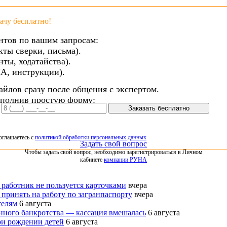
чу бесплатно!
нтов по вашим запросам:
кты сверки, письма).
ты, ходатайства).
А, инструкции).
айлов сразу после общения с экспертом.
аполнив простую форму:
Заказать бесплатно
оглашаетесь с
политикой обработки персональных данных
Задать свой вопрос
Чтобы задать свой вопрос, необходимо зарегистрироваться в Личном
кабинете
компании РУНА
 работник не пользуется карточками
вчера
 принять на работу по загранпаспорту
вчера
телям
6 августа
нного банкротства — кассация вмешалась
6 августа
ри рождении детей
6 августа