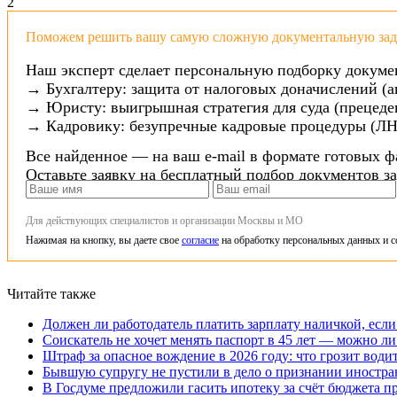
2
Поможем решить вашу самую сложную документальную зада
Наш эксперт сделает персональную подборку докуме
→ Бухгалтеру: защита от налоговых доначислений (а
→ Юристу: выигрышная стратегия для суда (прецеден
→ Кадровику: безупречные кадровые процедуры (ЛН
Все найденное — на ваш e-mail в формате готовых ф
Оставьте заявку на бесплатный подбор документов з
Для действующих специалистов и организации Москвы и МО
Нажимая на кнопку, вы даете свое
согласие
на обработку персональных данных и с
Читайте также
Должен ли работодатель платить зарплату наличкой, если
Соискатель не хочет менять паспорт в 45 лет — можно ли
Штраф за опасное вождение в 2026 году: что грозит води
Бывшую супругу не пустили в дело о признании иностра
В Госдуме предложили гасить ипотеку за счёт бюджета п