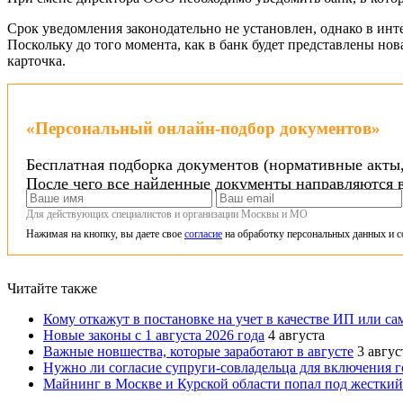
Срок уведомления законодательно не установлен, однако в инте
Поскольку до того момента, как в банк будет представлены н
карточка.
«Персональный онлайн-подбор документов»
Бесплатная подборка документов (нормативные акты,
После чего все найденные документы направляются в
Для действующих специалистов и организации Москвы и МО
Нажимая на кнопку, вы даете свое
согласие
на обработку персональных данных и с
Читайте также
Кому откажут в постановке на учет в качестве ИП или сам
Новые законы с 1 августа 2026 года
4 августа
Важные новшества, которые заработают в августе
3 авгус
Нужно ли согласие супруги-совладельца для включения го
Майнинг в Москве и Курской области попал под жесткий 