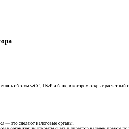
тора
омлять об этом ФСС, ПФР и банк, в котором открыт расчетный с
ся — это сделают налоговые органы.
ом у организации открыты счета и директор наделен правом по