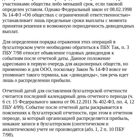
участниками общества либо меньший срок, если таковой
определен уставом. Однако Федеральный закон от 08.02.1998
№ 14-ФЗ «Об обществах с ограниченной ответственностью»
устанавливает лишь предельные сроки выплаты с момента
принятия решения и возможную периодичность дивидендных
выплат.
Для определения порядка отражения этих операций в
бухгалтерском учете необходимо обратиться к ПБУ. Так, п. 3
ПБУ 7/98 относит объявление годовых дивидендов к
событиям после отчетной даты. Данное положение
адресовано в первую очередь для акционерных обществ, но
применимо и для ООО, поскольку Закон № 14-ФЗ вовсе не
упоминает такого термина, как «дивиденды», там речь идет
лишь о распределении прибыли.
Отчетной датой для составления бухгалтерской отчетности
считается последний календарный день отчетного периода (ч.
6 ст. 15 Федерального закона от 06.12.2011 № 402-ФЗ, пп. 4, 12
ПБУ 4/99). Событие после отчетной даты раскрывается в
пояснениях к бухгалтерской отчетности, при этом в отчетном
периоде, за который организацией распределяется прибыль,
никакие записи в бухгалтерском (синтетическом и
аналитическом) учете не производятся (абз. 1, 2 п. 10 ПБУ
7/98).