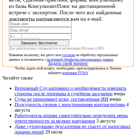
из базы КонсультантПлюс на дистанционной
встрече с экспертом. После чего все найденные
документы направляются вам на e-mail.
Заказать бесплатно
Для действующих специалистов и организации Москвы и МО
Нажимая на кнопку, вы даете свое
согласие
на обработку персональных
данных и соглашаетесь с
политикой обработки персональных данных
Задать свой вопрос
Чтобы задать свой вопрос, необходимо зарегистрироваться в Личном
кабинете
компании РУНА
Читайте также
Верховный Суд напомнил о необходимости извещать
стороны после перерыва в судебном заседании
вчера
Суды не принимают иски, составленные ИИ
вчера
Подсудность споров с иностранными контрагентами
4
августа
Работодатель вправе самостоятельно определять меры
ответственности за мелкие нарушения
3 августа
Даже «утонувшая» бухгалтерия не спасет от налоговых
доначислений
29 июля